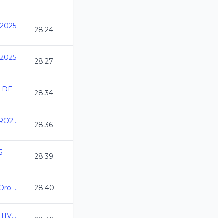
 2025
28.24
 2025
28.27
SELECTIVO ESTATAL DE NATACION C.C. 2025
28.34
Copa Internacional QRO2025 CC
28.36
5
28.39
Campeonato Estatal Oro Juvenil C.C. 2025-2026
28.40
2025-11-14 2do SELECTIVO A NACIONALES DE CC