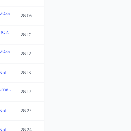
 2025
28.05
Copa Internacional QRO2025 CC
28.10
 2025
28.12
Abierto Mexicano de Natacion 2025
28.13
XI Copa Rockets Cozumel 2025
28.17
Abierto Mexicano de Natacion 2025
28.23
Abierto Mexicano de Natacion 2025
28.24