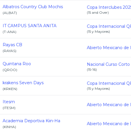
Albatros Country Club Mochis
Copa Interclubes 202
(
15 and Over
)
(
ALBAT
)
IT CAMPUS SANTA ANITA
(
15 y Mayores
)
(
T-ANA
)
Rayas CB
(
RAYAS
)
Quintana Roo
Nacional Curso Corto
(
15-16
)
(
QROO
)
krakens Seven Days
(
15 y Mayores
)
(
KRKEN
)
Itesm
(
ITESM
)
Academia Deportiva Kiin-Ha
(
KINHA
)