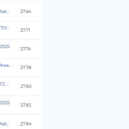
Abierto Mexicano de Natacion 2025
27.64
2025-11-14 2do SELECTIVO A NACIONALES DE CC
27.71
 2025
27.74
Camp. Est. Plata C.C. Area Toluca 2024-2025
27.78
ESTATAL NATACION CC YUCATAN 2025
27.80
 2025
27.82
Abierto Mexicano de Natacion 2025
27.84