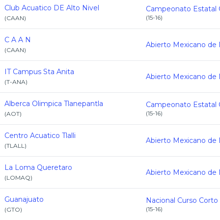
Club Acuatico DE Alto Nivel
(
15-16
)
(
CAAN
)
C A A N
(
CAAN
)
IT Campus Sta Anita
(
T-ANA
)
Alberca Olimpica Tlanepantla
(
15-16
)
(
AOT
)
Centro Acuatico Tlalli
(
TLALL
)
La Loma Queretaro
(
LOMAQ
)
Guanajuato
Nacional Curso Corto
(
15-16
)
(
GTO
)