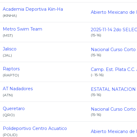
Academia Deportiva Kiin-Ha
(
KINHA
)
Metro Swim Team
(
15-16
)
(
MST
)
Jalisco
Nacional Curso Corto
(
15-16
)
(
JAL
)
Raptors
(
- 15-16
)
(
RAPTO
)
AT Nadadores
(
15-16
)
(
ATN
)
Queretaro
Nacional Curso Corto
(
15-16
)
(
QRO
)
Polideportivo Centro Acuatico
(
POLID
)