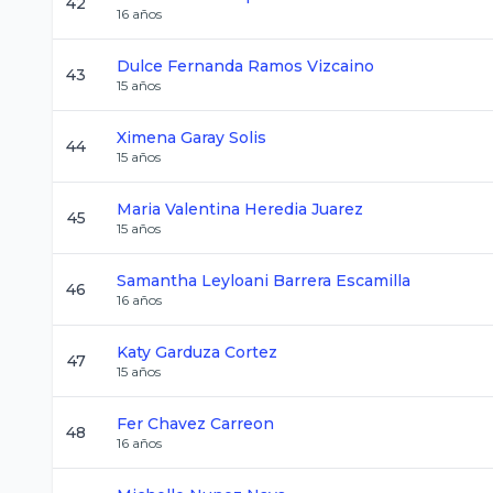
42
16
años
Dulce Fernanda
Ramos Vizcaino
43
15
años
Ximena
Garay Solis
44
15
años
Maria Valentina
Heredia Juarez
45
15
años
Samantha Leyloani
Barrera Escamilla
46
16
años
Katy
Garduza Cortez
47
15
años
Fer
Chavez Carreon
48
16
años