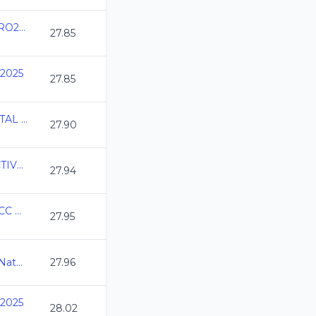
Copa Internacional QRO2025 CC
27.85
 2025
27.85
CAMPEONATO ESTATAL POTOSINO CURSO CORTO 2025
27.90
2025-11-14 2do SELECTIVO A NACIONALES DE CC
27.94
Campeonato Estatal CC Queretaro 2025
27.95
Abierto Mexicano de Natacion 2025
27.96
 2025
28.02