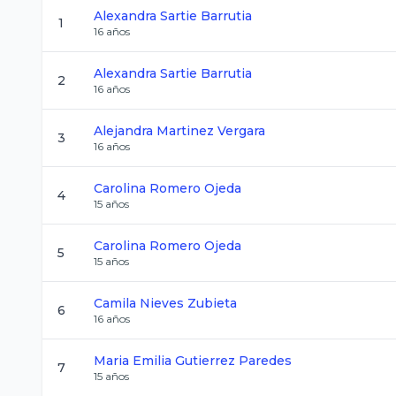
Alexandra
Sartie Barrutia
1
16
años
Alexandra
Sartie Barrutia
2
16
años
Alejandra
Martinez Vergara
3
16
años
Carolina
Romero Ojeda
4
15
años
Carolina
Romero Ojeda
5
15
años
Camila
Nieves Zubieta
6
16
años
Maria Emilia
Gutierrez Paredes
7
15
años