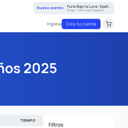
Furia Bajo la Luna- Epatl...
Nuevo evento:
9 ago. • San Juan Epatlán
Ingresa
Crea tu cuenta
años 2025
TIEMPO
Filtros