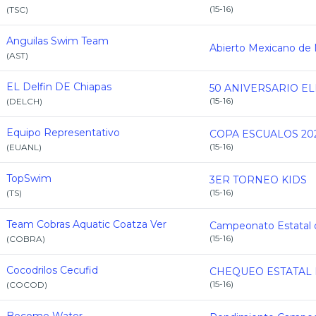
(
15-16
)
(
TSC
)
Anguilas Swim Team
(
AST
)
EL Delfin DE Chiapas
(
15-16
)
(
DELCH
)
Equipo Representativo
COPA ESCUALOS 20
(
15-16
)
(
EUANL
)
TopSwim
3ER TORNEO KIDS
(
15-16
)
(
TS
)
Team Cobras Aquatic Coatza Ver
(
15-16
)
(
COBRA
)
Cocodrilos Cecufid
(
15-16
)
(
COCOD
)