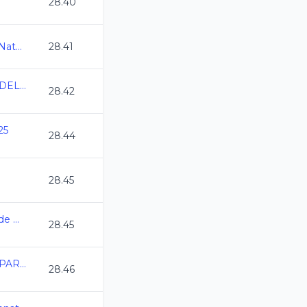
28.40
Abierto Mexicano de Natacion 2025
28.41
50 ANIVERSARIO ELDELFIN DE CHIAPAS2025
28.42
25
28.44
28.45
Campeonato Estatal de Natacion Oaxaca CC
28.45
CHEQUEO ESTATAL PARA EL SELECTIVO A J.C. 2025
28.46