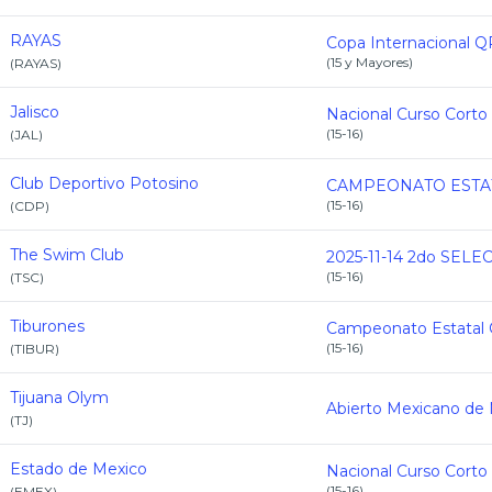
RAYAS
(
15 y Mayores
)
(
RAYAS
)
Jalisco
Nacional Curso Corto
(
15-16
)
(
JAL
)
Club Deportivo Potosino
(
15-16
)
(
CDP
)
The Swim Club
(
15-16
)
(
TSC
)
Tiburones
(
15-16
)
(
TIBUR
)
Tijuana Olym
(
TJ
)
Estado de Mexico
Nacional Curso Corto
(
15-16
)
(
EMEX
)