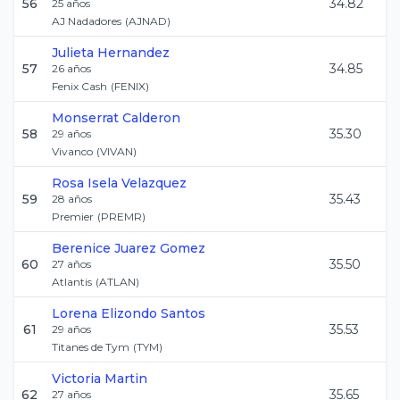
56
34.82
25
años
AJ Nadadores
(
AJNAD
)
Julieta
Hernandez
57
34.85
26
años
Fenix Cash
(
FENIX
)
Monserrat
Calderon
58
35.30
29
años
Vivanco
(
VIVAN
)
Rosa Isela
Velazquez
59
35.43
28
años
Premier
(
PREMR
)
Berenice
Juarez Gomez
60
35.50
27
años
Atlantis
(
ATLAN
)
Lorena
Elizondo Santos
61
35.53
29
años
Titanes de Tym
(
TYM
)
Victoria
Martin
62
35.65
27
años