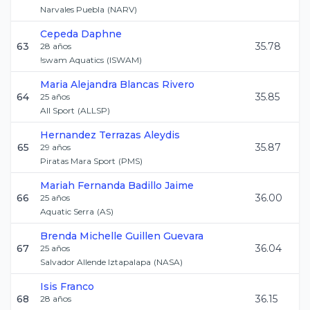
Narvales Puebla
(
NARV
)
Cepeda
Daphne
63
35.78
28
años
!swam Aquatics
(
ISWAM
)
Maria Alejandra
Blancas Rivero
64
35.85
25
años
All Sport
(
ALLSP
)
Hernandez Terrazas
Aleydis
65
35.87
29
años
Piratas Mara Sport
(
PMS
)
Mariah Fernanda
Badillo Jaime
66
36.00
25
años
Aquatic Serra
(
AS
)
Brenda Michelle
Guillen Guevara
67
36.04
25
años
Salvador Allende Iztapalapa
(
NASA
)
Isis
Franco
68
36.15
28
años