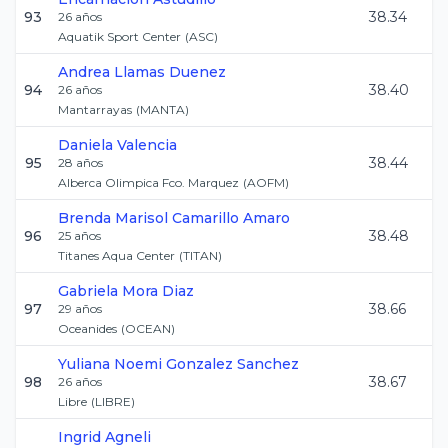
93
38.34
26
años
Aquatik Sport Center
(
ASC
)
Andrea
Llamas Duenez
94
38.40
26
años
Mantarrayas
(
MANTA
)
Daniela
Valencia
95
38.44
28
años
Alberca Olimpica Fco. Marquez
(
AOFM
)
Brenda Marisol
Camarillo Amaro
96
38.48
25
años
Titanes Aqua Center
(
TITAN
)
Gabriela
Mora Diaz
97
38.66
29
años
Oceanides
(
OCEAN
)
Yuliana Noemi
Gonzalez Sanchez
98
38.67
26
años
Libre
(
LIBRE
)
Ingrid
Agneli