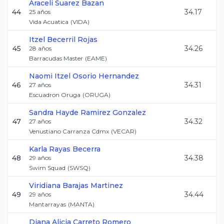
Araceli
Suarez Bazan
44
34.17
25
años
Vida Acuatica
(
VIDA
)
Itzel
Becerril Rojas
45
34.26
28
años
Barracudas Master
(
EAME
)
Naomi Itzel
Osorio Hernandez
46
34.31
27
años
Escuadron Oruga
(
ORUGA
)
Sandra Hayde
Ramirez Gonzalez
47
34.32
27
años
Venustiano Carranza Cdmx
(
VECAR
)
Karla
Rayas Becerra
48
34.38
29
años
Swim Squad
(
SWSQ
)
Viridiana
Barajas Martinez
49
34.44
29
años
Mantarrayas
(
MANTA
)
Diana Alicia
Carreto Romero