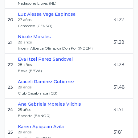
Nadadores Libres
(
NL
)
Luz Alessa
Vega Espinosa
20
31.22
27
años
Censodep
(
CENSO
)
Nicole
Morales
21
31.28
28
años
Indem Alberca Olimpica Don Kol
(
INDEM
)
Eva Itzel
Perez Sandoval
22
31.28
28
años
Bbva
(
BBVA
)
Araceli
Ramirez Gutierrez
23
31.48
29
años
Club Casablanca
(
CB
)
Ana Gabriela
Morales Vilchis
24
31.71
25
años
Banorte
(
BANOR
)
Karen
Apiquian Avila
25
3181
29
años