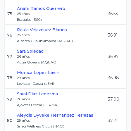
Anahi
Ramos Guerrero
75
36.53
25
años
Escualos
(
ESC
)
Paula
Velazquez Blanco
76
36.91
25
años
Alberca Cuauhximalpa
(
ACUAH
)
Sara
Soledad
77
36.97
26
años
Aqua Queens
(
AQUAQ
)
Monica
Lopez Lavin
78
36.98
29
años
Leviatan Caeza
(
LEVI
)
Sarai
Diaz Ledezma
79
37.00
26
años
Ajolotes Lerma
(
LERMA
)
Aleydis Dyveke
Hernandez Terrazas
80
37.21
29
años
Snaci Wellness Club
(
SNACI
)