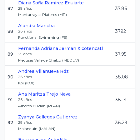
Diana Sofia
Ramirez Eguiarte
87
37.86
29
años
Mantarrayas Plateros
(
MP
)
Alondra
Mancha
88
3792
26
años
Functional Swimming
(
FS
)
Fernanda Adriana
Jerman Xicotencatl
89
37.95
25
años
Medusas Valle de Chalco
(
MEDUV
)
Andrea
Villanueva Rdz
90
38.08
26
años
Koi
(
KOI
)
Ana Maritza
Trejo Nava
91
38.14
26
años
Alberca El Plan
(
PLAN
)
Zyanya
Gallegos Gutierrez
92
38.29
29
años
Malanquin
(
MALAN
)
Encarnacion
Astudillo