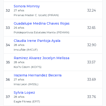
Sonora
Monroy
32
32.24
27
años
Piranas Master C. Izcalli|
(
PIRAN
)
Guadalupe Medina
Chaves Rojas
33
32.65
26
años
Polideportivos Estatales Manta
(
PEMAN
)
Claudia Irene
Pantoja Ayala
34
32.90
28
años
Imcufide
(
IMCUF
)
Ramirez Alvarez
Jocelyn Melissa
35
33.57
28
años
Koi?s Cdom
(
KOI?S
)
Irazema
Hernandez Becerra
36
33.69
27
años
Imss Leon
(
IMSSL
)
Sylvia
Lopez
37
33.76
28
años
Eagle Fitness
(
EFIT
)