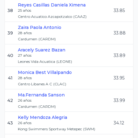
Reyes Casillas
Daniela Ximena
38
33.85
25
años
Centro Acuatico Azcapotzalco
(
CAAZ
)
Zaira Paola
Antonio
39
33.88
28
años
Cardumen
(
CARDM
)
Aracely
Suarez Bazan
40
33.89
27
años
Leones Vida Acuatica
(
LEONE
)
Monica
Best Villalpando
41
33.95
28
años
Centro Libanes A C
(
CLAC
)
Ma.Fernanda
Sanson
42
33.99
26
años
Cardumen
(
CARDM
)
Kelly
Mendoza Alegria
43
34.12
26
años
Kong Swimmers Sportway Metepec
(
SWM
)