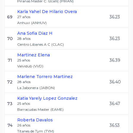
Piranas Master C. Izcalli|
(
PIRAN
)
Karla Yahel
De Hilario Overa
69
36.23
27
años
Anhuvi
(
ANHUV
)
Ana Sofia
Diaz H
70
36.23
28
años
Centro Libanes A C
(
CLAC
)
Martinez
Elena
71
36.39
25
años
Valvidub
(
VVD
)
Marlene
Torrero Martinez
72
36.40
28
años
La Jabonera
(
JABON
)
Katia Yarely
Lopez Gonzalez
73
36.47
25
años
Barracudas Master
(
EAME
)
Roberta
Davalos
74
36.53
26
años
Titanes de Tym
(
TYM
)