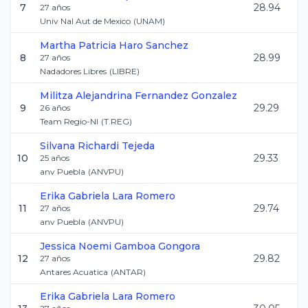
7
28.94
27
años
Univ Nal Aut de Mexico
(
UNAM
)
Martha Patricia
Haro Sanchez
8
28.99
27
años
Nadadores Libres
(
LIBRE
)
Militza Alejandrina
Fernandez Gonzalez
9
29.29
26
años
Team Regio-Nl
(
T.REG
)
Silvana
Richardi Tejeda
10
29.33
25
años
anv Puebla
(
ANVPU
)
Erika Gabriela
Lara Romero
11
29.74
27
años
anv Puebla
(
ANVPU
)
Jessica Noemi
Gamboa Gongora
12
29.82
27
años
Antares Acuatica
(
ANTAR
)
Erika Gabriela
Lara Romero