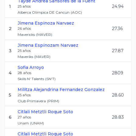
Tayde Andrea
Sansores de la Fuent
1
24.94
25
años
Alberca Olimpica DE Cancun
(
AOC
)
Jimena
Espinoza Narvaez
2
27.36
26
años
Mavericks
(
MAVER
)
Jimena
Espinozam Narvaez
3
27.87
25
años
Maveriks
(
MAVER
)
Sofia
Arroyo
4
2809
28
años
Skills N' Talents
(
SN'T
)
Militza Alejandrina
Fernandez Gonzalez
5
28.60
25
años
Club Primavera
(
PRIM
)
Citlali Metztli
Roque Soto
6
28.83
27
años
Unam
(
UNAM
)
Citlali Metztli
Roque Soto