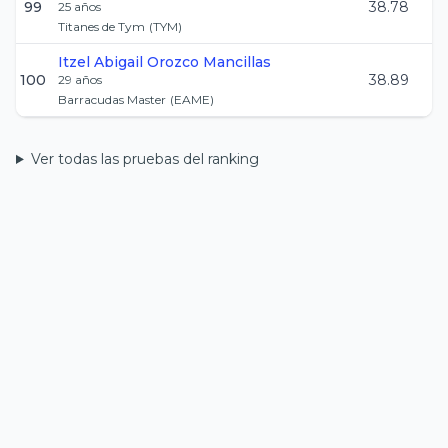
99
38.78
25
años
Titanes de Tym
(
TYM
)
Itzel Abigail
Orozco Mancillas
100
38.89
29
años
Barracudas Master
(
EAME
)
Ver todas las pruebas del ranking