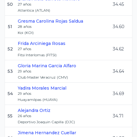
50
34.45
27
años
Atlantica
(
ATLAN
)
Gresma Carolina
Rojas Saldua
51
34.60
28
años
Koi
(
KOI
)
Frida
Arciniega Rosas
52
34.62
27
años
Fitsi Interlomas
(
FITSI
)
Gloria Marina
Garcia Alfaro
53
34.64
29
años
Club Master Veracruz
(
CMV
)
Yadira
Morales Marcial
54
34.69
29
años
Huayamilpas
(
HUAYA
)
Alejandra
Ortiz
55
34.71
26
años
Deportivo Joaquin Capilla
(
DJC
)
Jimena
Hernandez Cuellar