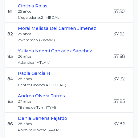
Cinthia
Rojas
81
37.50
25
años
Megalodones2
(
MEGAL
)
Morai Melissa
Del Carmen Jimenez
82
37.63
25
años
Zwemmen
(
ZWMM
)
Yuliana Noemi
Gonzalez Sanchez
83
37.68
26
años
Atlantica
(
ATLAN
)
Paola
Garcia H
84
37.72
28
años
Centro Libanes A C
(
CLAC
)
Andrea
Olvera Torres
85
37.85
27
años
Titanes de Tym
(
TYM
)
Denia
Bahena Fajardo
86
37.86
28
años
Palmira Movere
(
PALM
)