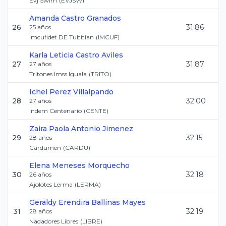
Evj Swim
(
EVJSW
)
Amanda
Castro Granados
26
31.86
25
años
Imcufidet DE Tultitlan
(
IMCUF
)
Karla Leticia
Castro Aviles
27
31.87
27
años
Tritones Imss Iguala
(
TRITO
)
Ichel
Perez Villalpando
28
32.00
27
años
Indem Centenario
(
CENTE
)
Zaira Paola
Antonio Jimenez
29
32.15
28
años
Cardumen
(
CARDU
)
Elena
Meneses Morquecho
30
32.18
26
años
Ajolotes Lerma
(
LERMA
)
Geraldy Erendira
Ballinas Mayes
31
32.19
28
años
Nadadores Libres
(
LIBRE
)