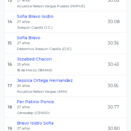
13
30.05
27
años
Acuatica Nelson Vargas Puebla
(
NVPUE
)
Sofia
Bravo Isidro
14
30.08
27
años
Joaquin Capilla
(
J.C.
)
Sofia
Bravo
15
30.36
27
años
Deportivo Joaquin Capilla
(
DJC
)
Jozabed
Chacon
16
30.43
25
años
18 de Marzo
(
18MAR
)
Jessica
Ortega Hernandez
17
30.55
29
años
Acuatica Nelson Vargas
(
ANV
)
Fer
Patino Ponce
18
30.77
27
años
Censodep
(
CENSO
)
Bravo Isidro
Sofia
19
30.80
27
años