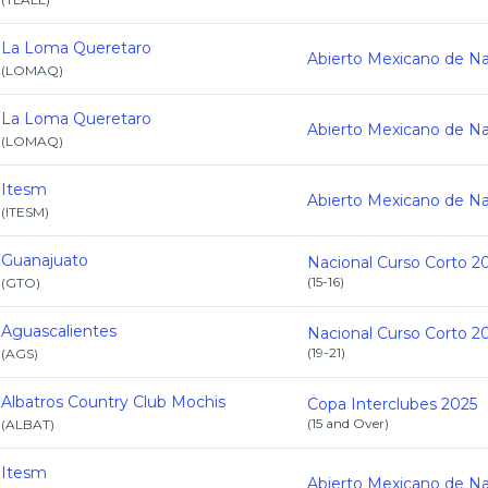
La Loma Queretaro
(
LOMAQ
)
La Loma Queretaro
(
LOMAQ
)
Itesm
(
ITESM
)
Guanajuato
Nacional Curso Corto 2
(
15-16
)
(
GTO
)
Aguascalientes
Nacional Curso Corto 2
(
19-21
)
(
AGS
)
Albatros Country Club Mochis
Copa Interclubes 2025
(
15 and Over
)
(
ALBAT
)
Itesm