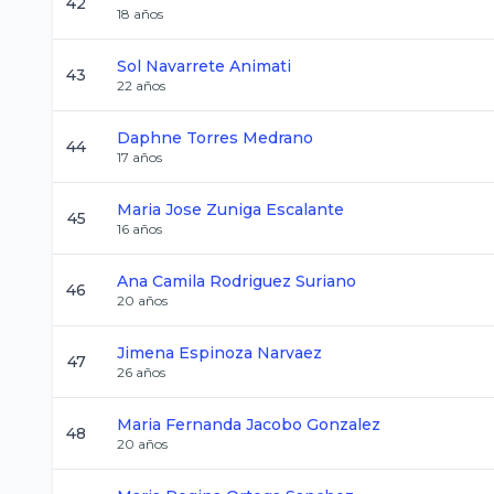
42
18
años
Sol
Navarrete Animati
43
22
años
Daphne
Torres Medrano
44
17
años
Maria Jose
Zuniga Escalante
45
16
años
Ana Camila
Rodriguez Suriano
46
20
años
Jimena
Espinoza Narvaez
47
26
años
Maria Fernanda
Jacobo Gonzalez
48
20
años