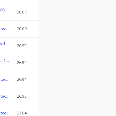
025
26.87
Abierto Mexicano de Natacion 2025
26.88
Campeonato Estatal Oro Juvenil C.C. 2025-2026
26.92
CAMPEONATO ESTATAL CC GTO 11 Y MAYORES
26.94
Abierto Mexicano de Natacion 2025
26.94
Abierto Mexicano de Natacion 2025
26.96
Abierto Mexicano de Natacion 2025
27.04