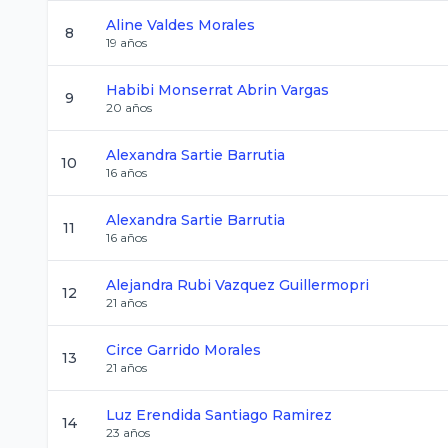
Aline
Valdes Morales
8
19
años
Habibi Monserrat
Abrin Vargas
9
20
años
Alexandra
Sartie Barrutia
10
16
años
Alexandra
Sartie Barrutia
11
16
años
Alejandra Rubi
Vazquez Guillermopri
12
21
años
Circe
Garrido Morales
13
21
años
Luz Erendida
Santiago Ramirez
14
23
años