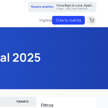
Furia Bajo la Luna- Epatl...
Nuevo evento:
9 ago. • San Juan Epatlán
Ingresa
Crea tu cuenta
al 2025
TIEMPO
Filtros