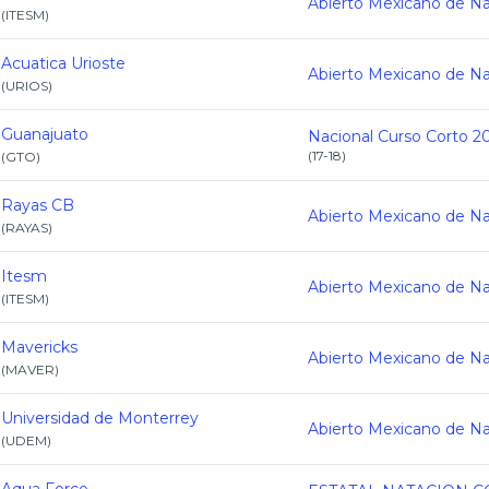
(
ITESM
)
Acuatica Urioste
(
URIOS
)
Guanajuato
Nacional Curso Corto 2
(
17-18
)
(
GTO
)
Rayas CB
(
RAYAS
)
Itesm
(
ITESM
)
Mavericks
(
MAVER
)
Universidad de Monterrey
(
UDEM
)