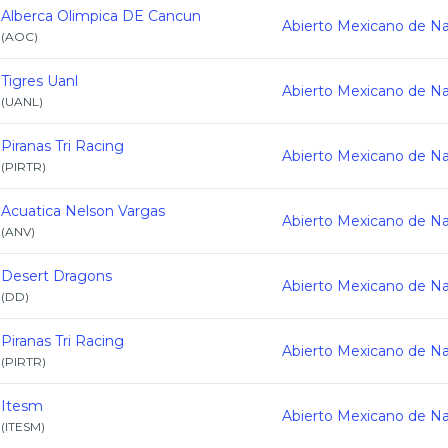
Alberca Olimpica DE Cancun
(
AOC
)
Tigres Uanl
(
UANL
)
Piranas Tri Racing
(
PIRTR
)
Acuatica Nelson Vargas
(
ANV
)
Desert Dragons
(
DD
)
Piranas Tri Racing
(
PIRTR
)
Itesm
(
ITESM
)