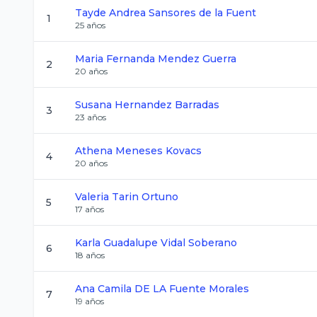
Tayde Andrea
Sansores de la Fuent
1
25
años
Maria Fernanda
Mendez Guerra
2
20
años
Susana
Hernandez Barradas
3
23
años
Athena
Meneses Kovacs
4
20
años
Valeria
Tarin Ortuno
5
17
años
Karla Guadalupe
Vidal Soberano
6
18
años
Ana Camila
DE LA Fuente Morales
7
19
años