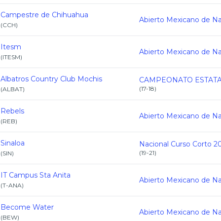
Campestre de Chihuahua
(
CCH
)
Itesm
(
ITESM
)
Albatros Country Club Mochis
(
17-18
)
(
ALBAT
)
Rebels
(
REB
)
Sinaloa
Nacional Curso Corto 2
(
19-21
)
(
SIN
)
IT Campus Sta Anita
(
T-ANA
)
Become Water
(
BEW
)