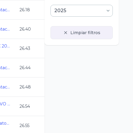
Abierto Mexicano de Natacion 2025
26.18
Abierto Mexicano de Natacion 2025
26.40
Limpiar filtros
Campeonato Estatal CC 2025
26.43
Abierto Mexicano de Natacion 2025
26.44
Abierto Mexicano de Natacion 2025
26.48
2025-11-14 2do SELECTIVO A NACIONALES DE CC
26.54
Rendimiento Campeonato CDMX CC 25
26.55