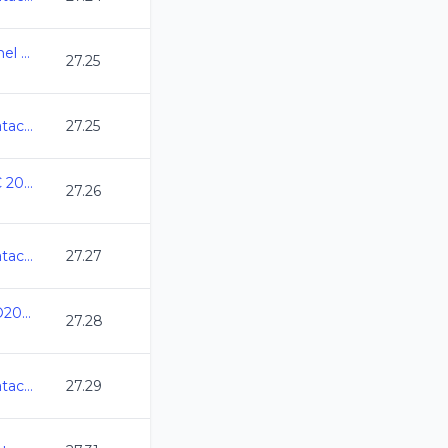
XI Copa Rockets Cozumel 2025
27.25
Abierto Mexicano de Natacion 2025
27.25
Campeonato Estatal CC 2025
27.26
Abierto Mexicano de Natacion 2025
27.27
Copa Internacional QRO2025 CC
27.28
Abierto Mexicano de Natacion 2025
27.29