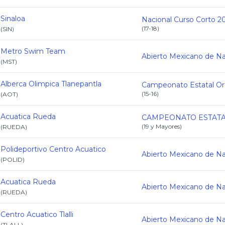
Sinaloa
Nacional Curso Corto 2
(
17-18
)
(
SIN
)
Metro Swim Team
(
MST
)
Alberca Olimpica Tlanepantla
(
15-16
)
(
AOT
)
Acuatica Rueda
(
19 y Mayores
)
(
RUEDA
)
Polideportivo Centro Acuatico
(
POLID
)
Acuatica Rueda
(
RUEDA
)
Centro Acuatico Tlalli
(
TLALL
)