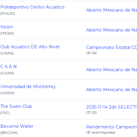
Polideportivo Centro Acuatico
(
POLID
)
Itesm
(
ITESM
)
Club Acuatico DE Alto Nivel
(
15-16
)
(
CAAN
)
C A A N
(
CAAN
)
Universidad de Monterrey
(
UDEM
)
The Swim Club
(
17-21
)
(
TSC
)
Become Water
(
19 and Mayores
)
(
BECOM
)