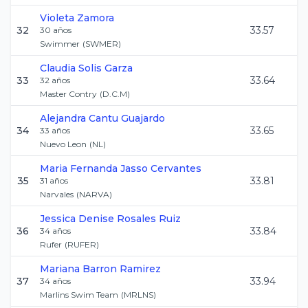
Violeta
Zamora
32
33.57
30
años
Swimmer
(
SWMER
)
Claudia
Solis Garza
33
33.64
32
años
Master Contry
(
D.C.M
)
Alejandra
Cantu Guajardo
34
33.65
33
años
Nuevo Leon
(
NL
)
Maria Fernanda
Jasso Cervantes
35
33.81
31
años
Narvales
(
NARVA
)
Jessica Denise
Rosales Ruiz
36
33.84
34
años
Rufer
(
RUFER
)
Mariana
Barron Ramirez
37
33.94
34
años
Marlins Swim Team
(
MRLNS
)