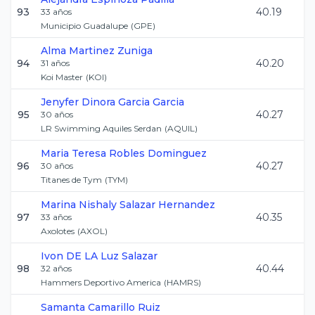
93
40.19
33
años
Municipio Guadalupe
(
GPE
)
Alma
Martinez Zuniga
94
40.20
31
años
Koi Master
(
KOI
)
Jenyfer Dinora
Garcia Garcia
95
40.27
30
años
LR Swimming Aquiles Serdan
(
AQUIL
)
Maria Teresa
Robles Dominguez
96
40.27
30
años
Titanes de Tym
(
TYM
)
Marina Nishaly
Salazar Hernandez
97
40.35
33
años
Axolotes
(
AXOL
)
Ivon
DE LA Luz Salazar
98
40.44
32
años
Hammers Deportivo America
(
HAMRS
)
Samanta
Camarillo Ruiz