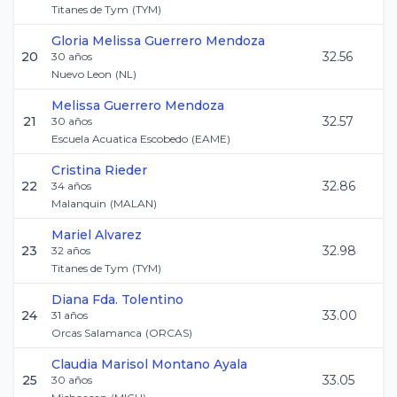
Titanes de Tym
(
TYM
)
Gloria Melissa
Guerrero Mendoza
20
32.56
30
años
Nuevo Leon
(
NL
)
Melissa
Guerrero Mendoza
21
32.57
30
años
Escuela Acuatica Escobedo
(
EAME
)
Cristina
Rieder
22
32.86
34
años
Malanquin
(
MALAN
)
Mariel
Alvarez
23
32.98
32
años
Titanes de Tym
(
TYM
)
Diana Fda.
Tolentino
24
33.00
31
años
Orcas Salamanca
(
ORCAS
)
Claudia Marisol
Montano Ayala
25
33.05
30
años