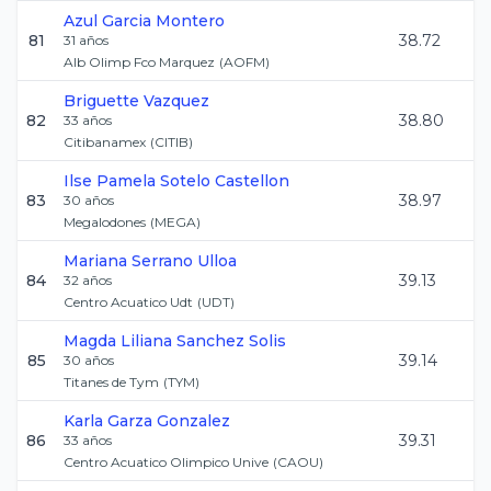
Azul
Garcia Montero
81
38.72
31
años
Alb Olimp Fco Marquez
(
AOFM
)
Briguette
Vazquez
82
38.80
33
años
Citibanamex
(
CITIB
)
Ilse Pamela
Sotelo Castellon
83
38.97
30
años
Megalodones
(
MEGA
)
Mariana
Serrano Ulloa
84
39.13
32
años
Centro Acuatico Udt
(
UDT
)
Magda Liliana
Sanchez Solis
85
39.14
30
años
Titanes de Tym
(
TYM
)
Karla
Garza Gonzalez
86
39.31
33
años
Centro Acuatico Olimpico Unive
(
CAOU
)