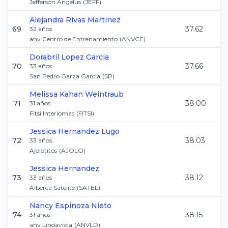
Jefferson Angelus
(
JEFF
)
Alejandra
Rivas Martinez
69
37.62
32
años
anv Centro de Entrenamiento
(
ANVCE
)
Dorabril
Lopez Garcia
70
37.66
33
años
San Pedro Garza Garcia
(
SP
)
Melissa
Kahan Weintraub
71
38.00
31
años
Fitsi Interlomas
(
FITSI
)
Jessica
Hernandez Lugo
72
38.03
33
años
Ajolotitos
(
AJOLO
)
Jessica
Hernandez
73
38.12
33
años
Alberca Satelite
(
SATEL
)
Nancy
Espinoza Nieto
74
38.15
31
años
anv Lindavista
(
ANVLD
)