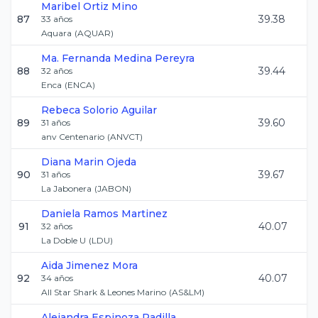
Maribel
Ortiz Mino
87
39.38
33
años
Aquara
(
AQUAR
)
Ma. Fernanda
Medina Pereyra
88
39.44
32
años
Enca
(
ENCA
)
Rebeca
Solorio Aguilar
89
39.60
31
años
anv Centenario
(
ANVCT
)
Diana
Marin Ojeda
90
39.67
31
años
La Jabonera
(
JABON
)
Daniela
Ramos Martinez
91
40.07
32
años
La Doble U
(
LDU
)
Aida
Jimenez Mora
92
40.07
34
años
All Star Shark & Leones Marino
(
AS&LM
)
Alejandra
Espinoza Padilla