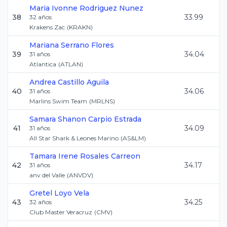
Maria Ivonne
Rodriguez Nunez
38
33.99
32
años
Krakens Zac
(
KRAKN
)
Mariana
Serrano Flores
39
34.04
31
años
Atlantica
(
ATLAN
)
Andrea
Castillo Aguila
40
34.06
31
años
Marlins Swim Team
(
MRLNS
)
Samara Shanon
Carpio Estrada
41
34.09
31
años
All Star Shark & Leones Marino
(
AS&LM
)
Tamara Irene
Rosales Carreon
42
34.17
31
años
anv del Valle
(
ANVDV
)
Gretel
Loyo Vela
43
34.25
32
años
Club Master Veracruz
(
CMV
)