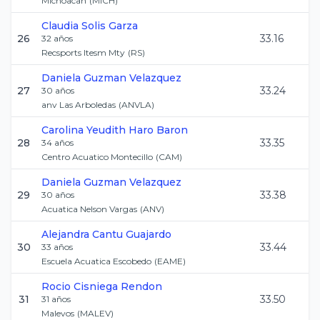
Michoacan
(
MICH
)
Claudia
Solis Garza
26
33.16
32
años
Recsports Itesm Mty
(
RS
)
Daniela
Guzman Velazquez
27
33.24
30
años
anv Las Arboledas
(
ANVLA
)
Carolina Yeudith
Haro Baron
28
33.35
34
años
Centro Acuatico Montecillo
(
CAM
)
Daniela
Guzman Velazquez
29
33.38
30
años
Acuatica Nelson Vargas
(
ANV
)
Alejandra
Cantu Guajardo
30
33.44
33
años
Escuela Acuatica Escobedo
(
EAME
)
Rocio
Cisniega Rendon
31
33.50
31
años
Malevos
(
MALEV
)