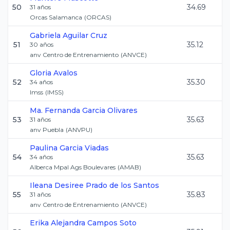
50
34.69
31
años
Orcas Salamanca
(
ORCAS
)
Gabriela
Aguilar Cruz
51
35.12
30
años
anv Centro de Entrenamiento
(
ANVCE
)
Gloria
Avalos
52
35.30
34
años
Imss
(
IMSS
)
Ma. Fernanda
Garcia Olivares
53
35.63
31
años
anv Puebla
(
ANVPU
)
Paulina
Garcia Viadas
54
35.63
34
años
Alberca Mpal Ags Boulevares
(
AMAB
)
Ileana Desiree
Prado de los Santos
55
35.83
31
años
anv Centro de Entrenamiento
(
ANVCE
)
Erika Alejandra
Campos Soto