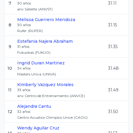
7
31.11
30
años
anv Satelite
(
ANVST
)
Melissa
Guerrero Mendoza
8
31.15
30
años
Rufer
(
RUFER
)
Estefania
Najera Abraham
9
31.35
31
años
Fukuokas
(
FUKUO
)
Ingrid
Duran Martinez
10
31.48
34
años
Masters Univa
(
UNIVA
)
Kimberly
Vazquez Morales
11
31.49
33
años
anv Centro de Entrenamiento
(
ANVCE
)
Alejandra
Cantu
12
31.50
32
años
Centro Acuatico Olimpico Unive
(
CAOU
)
Wendy
Aguilar Cruz