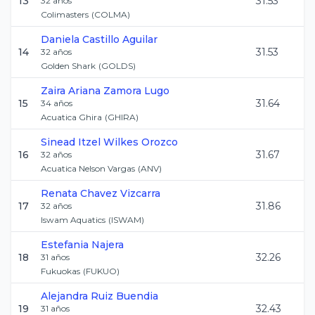
13
31.53
32
años
Colimasters
(
COLMA
)
Daniela
Castillo Aguilar
14
31.53
32
años
Golden Shark
(
GOLDS
)
Zaira Ariana
Zamora Lugo
15
31.64
34
años
Acuatica Ghira
(
GHIRA
)
Sinead Itzel
Wilkes Orozco
16
31.67
32
años
Acuatica Nelson Vargas
(
ANV
)
Renata
Chavez Vizcarra
17
31.86
32
años
Iswam Aquatics
(
ISWAM
)
Estefania
Najera
18
32.26
31
años
Fukuokas
(
FUKUO
)
Alejandra
Ruiz Buendia
19
32.43
31
años