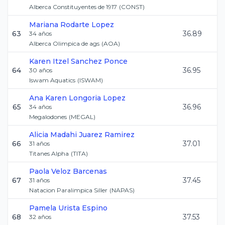
Alberca Constituyentes de 1917
(
CONST
)
Mariana
Rodarte Lopez
63
36.89
34
años
Alberca Olimpica de ags
(
AOA
)
Karen Itzel
Sanchez Ponce
64
36.95
30
años
Iswam Aquatics
(
ISWAM
)
Ana Karen
Longoria Lopez
65
36.96
34
años
Megalodones
(
MEGAL
)
Alicia Madahi
Juarez Ramirez
66
37.01
31
años
Titanes Alpha
(
TITA
)
Paola
Veloz Barcenas
67
37.45
31
años
Natacion Paralimpica Siller
(
NAPAS
)
Pamela
Urista Espino
68
37.53
32
años