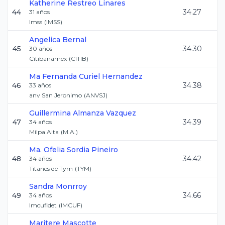
Katherine
Restreo Linares
44
34.27
31
años
Imss
(
IMSS
)
Angelica
Bernal
45
34.30
30
años
Citibanamex
(
CITIB
)
Ma Fernanda
Curiel Hernandez
46
34.38
33
años
anv San Jeronimo
(
ANVSJ
)
Guillermina
Almanza Vazquez
47
34.39
34
años
Milpa Alta
(
M.A.
)
Ma. Ofelia
Sordia Pineiro
48
34.42
34
años
Titanes de Tym
(
TYM
)
Sandra
Monrroy
49
34.66
34
años
Imcufidet
(
IMCUF
)
Maritere
Mascotte