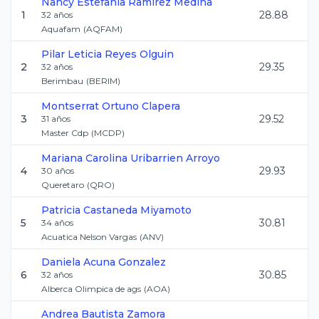
Nancy Estefania
Ramirez Medina
1
28.88
32
años
Aquafam
(
AQFAM
)
Pilar Leticia
Reyes Olguin
2
29.35
32
años
Berimbau
(
BERIM
)
Montserrat
Ortuno Clapera
3
29.52
31
años
Master Cdp
(
MCDP
)
Mariana Carolina
Uribarrien Arroyo
4
29.93
30
años
Queretaro
(
QRO
)
Patricia
Castaneda Miyamoto
5
30.81
34
años
Acuatica Nelson Vargas
(
ANV
)
Daniela
Acuna Gonzalez
6
30.85
32
años
Alberca Olimpica de ags
(
AOA
)
Andrea
Bautista Zamora