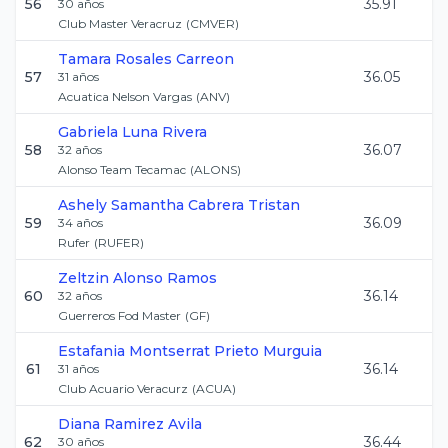
56
35.91
30
años
Club Master Veracruz
(
CMVER
)
Tamara
Rosales Carreon
57
36.05
31
años
Acuatica Nelson Vargas
(
ANV
)
Gabriela
Luna Rivera
58
36.07
32
años
Alonso Team Tecamac
(
ALONS
)
Ashely Samantha
Cabrera Tristan
59
36.09
34
años
Rufer
(
RUFER
)
Zeltzin
Alonso Ramos
60
36.14
32
años
Guerreros Fod Master
(
GF
)
Estafania Montserrat
Prieto Murguia
61
36.14
31
años
Club Acuario Veracurz
(
ACUA
)
Diana
Ramirez Avila
62
36.44
30
años