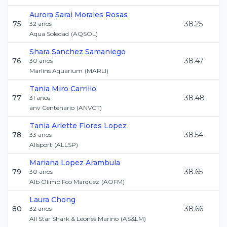
Aurora Sarai
Morales Rosas
75
38.25
32
años
Aqua Soledad
(
AQSOL
)
Shara
Sanchez Samaniego
76
38.47
30
años
Marlins Aquarium
(
MARLI
)
Tania
Miro Carrillo
77
38.48
31
años
anv Centenario
(
ANVCT
)
Tania Arlette
Flores Lopez
78
38.54
33
años
Allsport
(
ALLSP
)
Mariana
Lopez Arambula
79
38.65
30
años
Alb Olimp Fco Marquez
(
AOFM
)
Laura
Chong
80
38.66
32
años
All Star Shark & Leones Marino
(
AS&LM
)