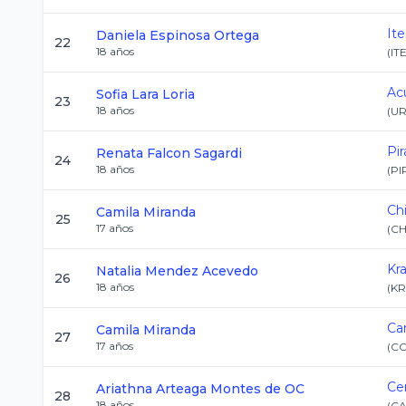
It
Daniela
Espinosa Ortega
22
18
años
(
IT
Ac
Sofia
Lara Loria
23
18
años
(
UR
Pir
Renata
Falcon Sagardi
24
18
años
(
PI
Ch
Camila
Miranda
25
17
años
(
CH
Kr
Natalia
Mendez Acevedo
26
18
años
(
KR
Ca
Camila
Miranda
27
17
años
(
C
Ce
Ariathna
Arteaga Montes de OC
28
18
años
(
C