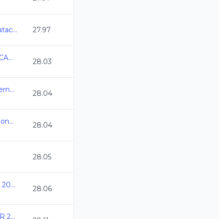
Camp Nacional Cl de Natacion y Aguas Abiertas
27.97
6TA COPA PLAYA DEL CARMEN 2025
28.03
Selectivo a Eventos Internacionales
28.04
Selectivo a Juegos Nacionales CONADE
28.04
28.05
Copa Estado de Mexico 2025
28.06
ANIVERSARIO DEL CAR 2025