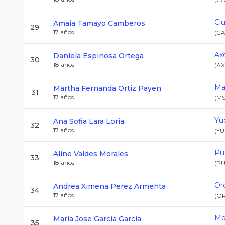
Cl
Amaia
Tamayo Camberos
29
17
años
(
C
Ax
Daniela
Espinosa Ortega
30
18
años
(
A
Ma
Martha Fernanda
Ortiz Payen
31
17
años
(
M
Yu
Ana Sofia
Lara Loria
32
17
años
(
YU
Pu
Aline
Valdes Morales
33
18
años
(
P
Or
Andrea Ximena
Perez Armenta
34
17
años
(
O
Mo
Maria Jose
Garcia Garcia
35