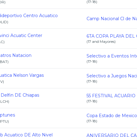
(
17-18
)
OR
)
lideportivo Centro Acuatico
LID
)
vinci Acuatic Center
(
17 and Mayores
)
AC
)
batros Natacion
(
17-18
)
BAT
)
uatica Nelson Vargas
(
17-18
)
NV
)
 Delfin DE Chiapas
55 FESTIVAL ACUARIO
(
17-18
)
ELCH
)
ptunes
(
17-18
)
PTU
)
ub Acuatico DE Alto Nivel