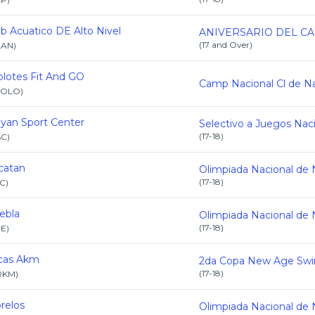
ub Acuatico DE Alto Nivel
(
17 and Over
)
AAN
)
olotes Fit And GO
XOLO
)
yan Sport Center
(
17-18
)
SC
)
catan
(
17-18
)
C
)
ebla
(
17-18
)
UE
)
cas Akm
(
17-18
)
RKM
)
relos