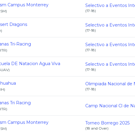
esm Campus Monterrey
(
17-18
)
ESM
)
sert Dragons
(
17-18
)
D
)
anas Tri-Racing
(
17-18
)
RTR
)
cuela DE Natacion Agua Viva
(
17-18
)
GUAV
)
ihuahua
(
17-18
)
IH
)
anas Tri Racing
RTR
)
esm Campus Monterrey
Torneo Borrego 2025
(
18 and Over
)
ESM
)