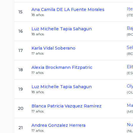
It
Ana Camila
DE LA Fuente Morales
15
18
años
(
IT
Baj
Luz Michelle
Tapia Sahagun
16
18
años
(
B
Se
Karla
Vidal Soberano
17
17
años
(
B
El
Alexia
Brockmann Fitzpatric
18
17
años
(
ES
Ol
Luz Michelle
Tapia Sahagun
19
18
años
(
O
Ma
Blanca Patricia
Vazquez Ramirez
20
17
años
(
M
Nu
Andrea
Gonzalez Herrera
21
17
años
(
NL