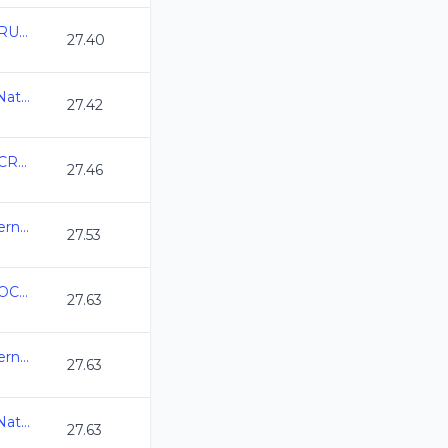
TORNEO MTY-ANENL RUMBO NACIONALES CONADE 2025
27.40
Olimpiada Nacional de Natacion 2025
27.42
TORNEO SELEC VERACRUZ DE NATACION DE CL 2025
27.46
Selectivo a Eventos Internacionales
27.53
INVITACIONAL EQUINOCCIO DE PRIMAVERA 2025
27.63
Selectivo a Eventos Internacionales
27.63
Olimpiada Nacional de Natacion 2025
27.63