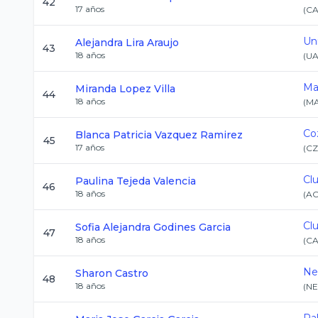
42
17
años
(
C
Un
Alejandra
Lira Araujo
43
18
años
(
UA
Ma
Miranda
Lopez Villa
44
18
años
(
M
Co
Blanca Patricia
Vazquez Ramirez
45
17
años
(
CZ
Cl
Paulina
Tejeda Valencia
46
18
años
(
A
Cl
Sofia Alejandra
Godines Garcia
47
18
años
(
C
Ne
Sharon
Castro
48
18
años
(
NE