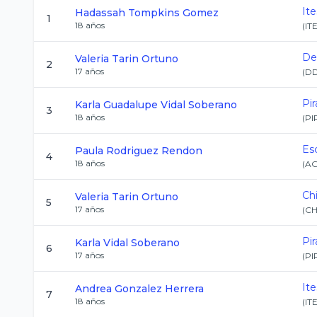
It
Hadassah
Tompkins Gomez
1
18
años
(
IT
De
Valeria
Tarin Ortuno
2
17
años
(
D
Pir
Karla Guadalupe
Vidal Soberano
3
18
años
(
PI
Es
Paula
Rodriguez Rendon
4
18
años
(
A
Ch
Valeria
Tarin Ortuno
5
17
años
(
CH
Pir
Karla
Vidal Soberano
6
17
años
(
PI
It
Andrea
Gonzalez Herrera
7
18
años
(
IT