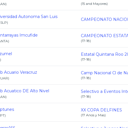
(
15 and Mayores
)
AAN
)
iversidad Autonoma San Luis
SLP
)
ntarrayas Imcufide
(
17-18
)
ANTA
)
zumel
(
17-18
)
)
ub Acuario Veracruz
(
17-18
)
CUAR
)
ub Acuatico DE Alto Nivel
(
17-18
)
AAN
)
ptunes
XX COPA DELFINES
(
17 Anos y Mas
)
PT
)