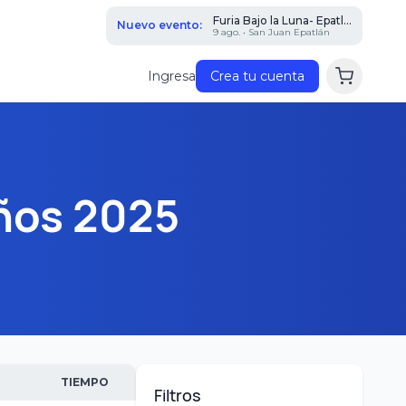
Furia Bajo la Luna- Epatl...
Nuevo evento:
9 ago. • San Juan Epatlán
Ingresa
Crea tu cuenta
ños 2025
TIEMPO
Filtros