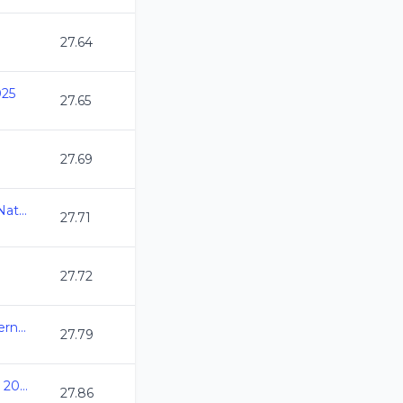
27.64
25
27.65
27.69
Olimpiada Nacional de Natacion 2025
27.71
27.72
Selectivo a Eventos Internacionales
27.79
Copa Estado de Mexico 2025
27.86