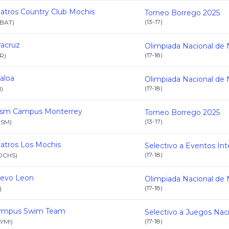
batros Country Club Mochis
Torneo Borrego 2025
(
13-17
)
BAT
)
racruz
(
17-18
)
R
)
aloa
(
17-18
)
N
)
esm Campus Monterrey
Torneo Borrego 2025
(
13-17
)
ESM
)
batros Los Mochis
(
17-18
)
OCHS
)
evo Leon
(
17-18
)
)
ympus Swim Team
(
17-18
)
YM!
)