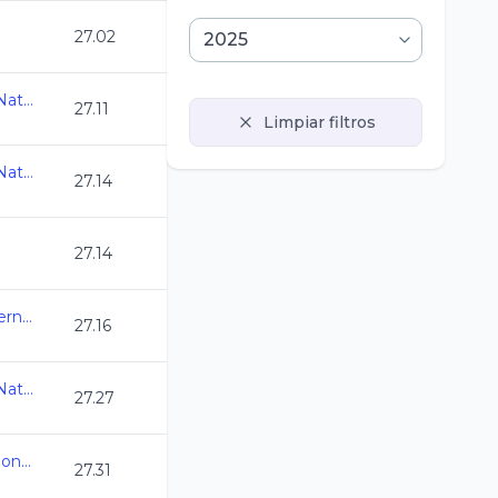
27.02
Olimpiada Nacional de Natacion 2025
27.11
Limpiar filtros
Olimpiada Nacional de Natacion 2025
27.14
27.14
Selectivo a Eventos Internacionales
27.16
Olimpiada Nacional de Natacion 2025
27.27
Selectivo a Juegos Nacionales CONADE
27.31