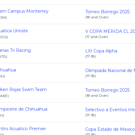
esm Campus Monterrey
Torneo Borrego 2025
(
18 and Over
)
ESM
)
uatica Urioste
V COPA MERIDA CL 20
(
17 and Over
)
IOS
)
anas Tri Racing
LXI Copa Alpha
(
17-18
)
RTR
)
ihuahua
(
17-18
)
IH
)
aken Rojas Swim Team
Torneo Borrego 2025
(
18 and Over
)
AKE
)
mpestre de Chihuahua
(
17-18
)
CH
)
ntro Acuatico Premier
(
17-18
)
AP
)