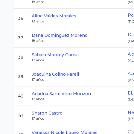
18
años
(
M
Po
Aline
Valdes Morales
36
18
años
(
PO
Da
Dana
Dominguez Moreno
37
18
años
(
D
Al
Sahara
Monroy Garcia
38
17
años
(
AL
Ac
Joaquina
Colino Farell
39
17
años
(
A
EL
Ariadna
Sarmiento Monzon
40
17
años
(
D
Ne
Sharon
Castro
41
17
años
(
NE
Cl
Vanessa Nicole
Lopez Morales