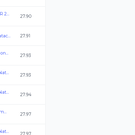
ANIVERSARIO DEL CAR 2025
27.90
Camp Nacional Cl de Natacion y Aguas Abiertas
27.91
Selectivo a Juegos Nacionales CONADE
27.93
Olimpiada Nacional de Natacion 2025
27.93
Olimpiada Nacional de Natacion 2025
27.94
2da Copa New Age Swimming Guanajuato
27.97
Olimpiada Nacional de Natacion 2025
27.97