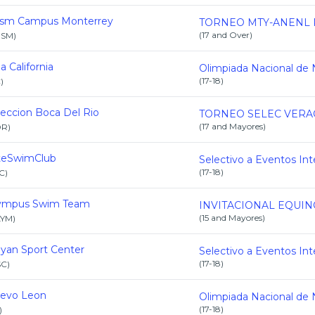
esm Campus Monterrey
(
17 and Over
)
ESM
)
a California
(
17-18
)
C
)
leccion Boca Del Rio
(
17 and Mayores
)
DR
)
iteSwimClub
(
17-18
)
C
)
ympus Swim Team
(
15 and Mayores
)
LYM
)
yan Sport Center
(
17-18
)
SC
)
evo Leon
(
17-18
)
)