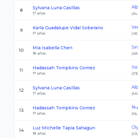
Al
Sylvana
Luna Casillas
8
17
años
(
AL
Ve
Karla Guadalupe
Vidal Soberano
9
17
años
(
VE
Sin
Mia Isabella
Chen
10
18
años
(
SI
It
Hadassah
Tompkins Gomez
11
17
años
(
IT
Al
Sylvana
Luna Casillas
12
17
años
(
M
Nu
Hadassah
Tompkins Gomez
13
17
años
(
NL
Ol
Luz Michelle
Tapia Sahagun
14
18
años
(
OL