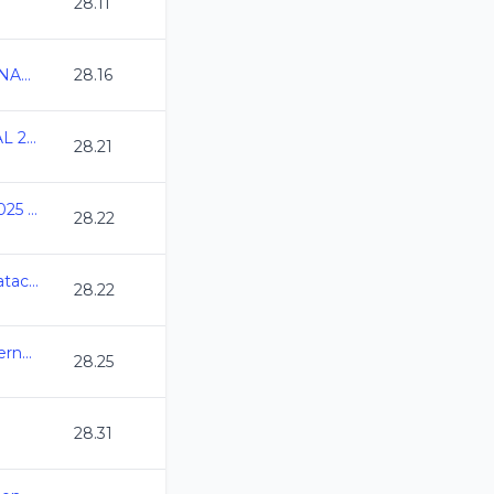
28.11
CAMPEONATO NACIONAL UNIVERSITARIO 2025
28.16
CAMPEONATO ESTATAL 2025 CLASIFICADOS
28.21
Estatal Quintana Roo 2025 CL
28.22
Camp Nacional Cl de Natacion y Aguas Abiertas
28.22
Selectivo a Eventos Internacionales
28.25
28.31