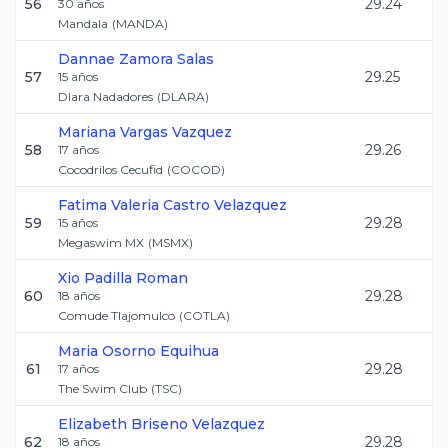
56
29.24
30
años
Mandala
(
MANDA
)
Dannae
Zamora Salas
57
29.25
15
años
Dlara Nadadores
(
DLARA
)
Mariana
Vargas Vazquez
58
29.26
17
años
Cocodrilos Cecufid
(
COCOD
)
Fatima Valeria
Castro Velazquez
59
29.28
15
años
Megaswim MX
(
MSMX
)
Xio
Padilla Roman
60
29.28
18
años
Comude Tlajomulco
(
COTLA
)
Maria
Osorno Equihua
61
29.28
17
años
The Swim Club
(
TSC
)
Elizabeth
Briseno Velazquez
62
29.28
18
años