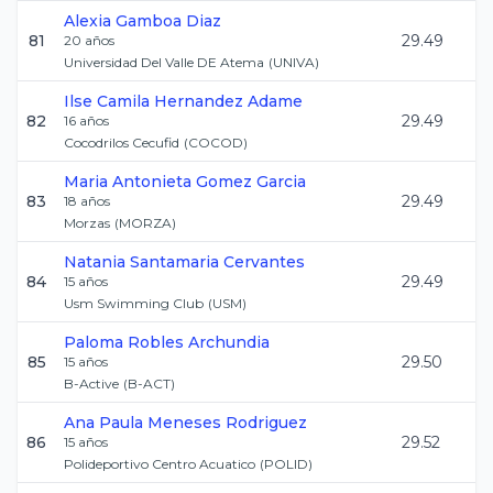
Alexia
Gamboa Diaz
81
29.49
20
años
Universidad Del Valle DE Atema
(
UNIVA
)
Ilse Camila
Hernandez Adame
82
29.49
16
años
Cocodrilos Cecufid
(
COCOD
)
Maria Antonieta
Gomez Garcia
83
29.49
18
años
Morzas
(
MORZA
)
Natania
Santamaria Cervantes
84
29.49
15
años
Usm Swimming Club
(
USM
)
Paloma
Robles Archundia
85
29.50
15
años
B-Active
(
B-ACT
)
Ana Paula
Meneses Rodriguez
86
29.52
15
años
Polideportivo Centro Acuatico
(
POLID
)