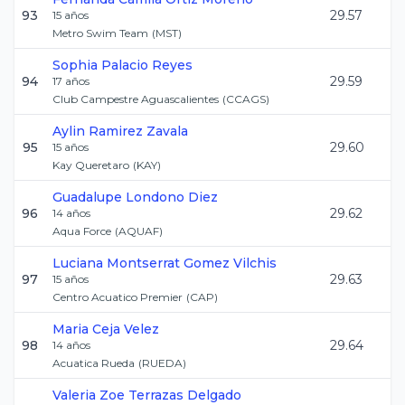
93
29.57
15
años
Metro Swim Team
(
MST
)
Sophia
Palacio Reyes
94
29.59
17
años
Club Campestre Aguascalientes
(
CCAGS
)
Aylin
Ramirez Zavala
95
29.60
15
años
Kay Queretaro
(
KAY
)
Guadalupe
Londono Diez
96
29.62
14
años
Aqua Force
(
AQUAF
)
Luciana Montserrat
Gomez Vilchis
97
29.63
15
años
Centro Acuatico Premier
(
CAP
)
Maria
Ceja Velez
98
29.64
14
años
Acuatica Rueda
(
RUEDA
)
Valeria Zoe
Terrazas Delgado