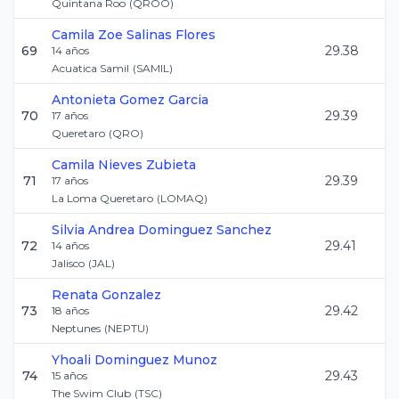
Quintana Roo
(
QROO
)
Camila Zoe
Salinas Flores
69
29.38
14
años
Acuatica Samil
(
SAMIL
)
Antonieta
Gomez Garcia
70
29.39
17
años
Queretaro
(
QRO
)
Camila
Nieves Zubieta
71
29.39
17
años
La Loma Queretaro
(
LOMAQ
)
Silvia Andrea
Dominguez Sanchez
72
29.41
14
años
Jalisco
(
JAL
)
Renata
Gonzalez
73
29.42
18
años
Neptunes
(
NEPTU
)
Yhoali
Dominguez Munoz
74
29.43
15
años
The Swim Club
(
TSC
)