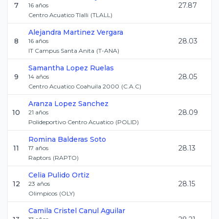
7
27.87
16
años
Centro Acuatico Tlalli
(
TLALL
)
Alejandra
Martinez Vergara
8
28.03
16
años
IT Campus Santa Anita
(
T-ANA
)
Samantha
Lopez Ruelas
9
28.05
14
años
Centro Acuatico Coahuila 2000
(
C.A.C
)
Aranza
Lopez Sanchez
10
28.09
21
años
Polideportivo Centro Acuatico
(
POLID
)
Romina
Balderas Soto
11
28.13
17
años
Raptors
(
RAPTO
)
Celia
Pulido Ortiz
12
28.15
23
años
Olimpicos
(
OLY
)
Camila Cristel
Canul Aguilar