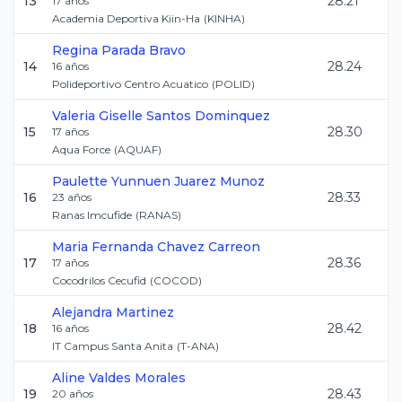
13
28.21
17
años
Academia Deportiva Kiin-Ha
(
KINHA
)
Regina
Parada Bravo
14
28.24
16
años
Polideportivo Centro Acuatico
(
POLID
)
Valeria Giselle
Santos Dominquez
15
28.30
17
años
Aqua Force
(
AQUAF
)
Paulette Yunnuen
Juarez Munoz
16
28.33
23
años
Ranas Imcufide
(
RANAS
)
Maria Fernanda
Chavez Carreon
17
28.36
17
años
Cocodrilos Cecufid
(
COCOD
)
Alejandra
Martinez
18
28.42
16
años
IT Campus Santa Anita
(
T-ANA
)
Aline
Valdes Morales
19
28.43
20
años