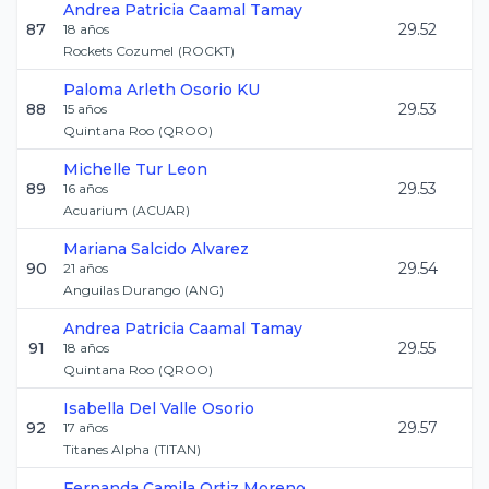
Andrea Patricia
Caamal Tamay
87
29.52
18
años
Rockets Cozumel
(
ROCKT
)
Paloma Arleth
Osorio KU
88
29.53
15
años
Quintana Roo
(
QROO
)
Michelle
Tur Leon
89
29.53
16
años
Acuarium
(
ACUAR
)
Mariana
Salcido Alvarez
90
29.54
21
años
Anguilas Durango
(
ANG
)
Andrea Patricia
Caamal Tamay
91
29.55
18
años
Quintana Roo
(
QROO
)
Isabella
Del Valle Osorio
92
29.57
17
años
Titanes Alpha
(
TITAN
)
Fernanda Camila
Ortiz Moreno