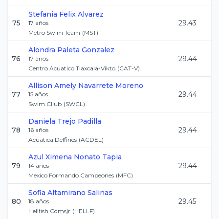
Stefania
Felix Alvarez
75
29.43
17
años
Metro Swim Team
(
MST
)
Alondra
Paleta Gonzalez
76
29.44
17
años
Centro Acuatico Tlaxcala-Vikto
(
CAT-V
)
Allison Amely
Navarrete Moreno
77
29.44
15
años
Swim Cliub
(
SWCL
)
Daniela
Trejo Padilla
78
29.44
16
años
Acuatica Delfines
(
ACDEL
)
Azul Ximena
Nonato Tapia
79
29.44
14
años
Mexico Formando Campeones
(
MFC
)
Sofia
Altamirano Salinas
80
29.45
18
años
Hellfish Cdmsjr
(
HELLF
)