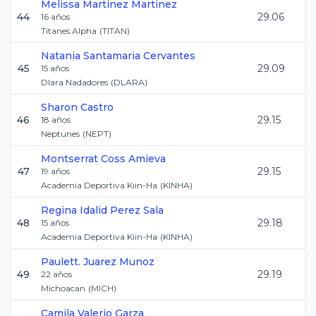
Melissa
Martinez Martinez
44
29.06
16
años
Titanes Alpha
(
TITAN
)
Natania
Santamaria Cervantes
45
29.09
15
años
Dlara Nadadores
(
DLARA
)
Sharon
Castro
46
29.15
18
años
Neptunes
(
NEPT
)
Montserrat
Coss Amieva
47
29.15
19
años
Academia Deportiva Kiin-Ha
(
KINHA
)
Regina Idalid
Perez Sala
48
29.18
15
años
Academia Deportiva Kiin-Ha
(
KINHA
)
Paulett.
Juarez Munoz
49
29.19
22
años
Michoacan
(
MICH
)
Camila
Valerio Garza