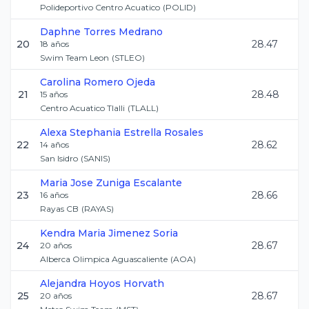
Polideportivo Centro Acuatico
(
POLID
)
Daphne
Torres Medrano
20
28.47
18
años
Swim Team Leon
(
STLEO
)
Carolina
Romero Ojeda
21
28.48
15
años
Centro Acuatico Tlalli
(
TLALL
)
Alexa Stephania
Estrella Rosales
22
28.62
14
años
San Isidro
(
SANIS
)
Maria Jose
Zuniga Escalante
23
28.66
16
años
Rayas CB
(
RAYAS
)
Kendra Maria
Jimenez Soria
24
28.67
20
años
Alberca Olimpica Aguascaliente
(
AOA
)
Alejandra
Hoyos Horvath
25
28.67
20
años