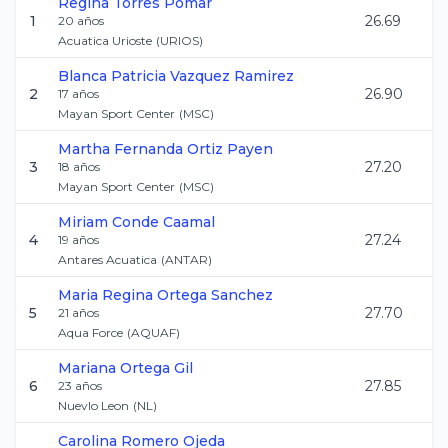
Regina
Torres Pomar
1
26.69
20
años
Acuatica Urioste
(
URIOS
)
Blanca Patricia
Vazquez Ramirez
2
26.90
17
años
Mayan Sport Center
(
MSC
)
Martha Fernanda
Ortiz Payen
3
27.20
18
años
Mayan Sport Center
(
MSC
)
Miriam
Conde Caamal
4
27.24
19
años
Antares Acuatica
(
ANTAR
)
Maria Regina
Ortega Sanchez
5
27.70
21
años
Aqua Force
(
AQUAF
)
Mariana
Ortega Gil
6
27.85
23
años
Nuevlo Leon
(
NL
)
Carolina
Romero Ojeda