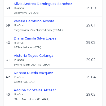
Silvia Andrea
Dominguez Sanchez
38
29.00
14
años
Veloswim
(
VELOS
)
Valeria
Gambino Acosta
39
29.01
17
años
Megaswim Mex Nuevo Leon
(
MSNL
)
Diana Camila
Silva Lopez
40
29.02
16
años
AT Nadadores
(
ATN
)
Victoria
Reyes Colunga
41
29.02
14
años
Swim Team Leon
(
STLEO
)
Renata
Rueda Vazquez
42
29.04
16
años
Orcas
(
ORCAS
)
Regina
Gonzalez Alcazar
43
29.05
19
años
Dlara Nadadores
(
DLARA
)