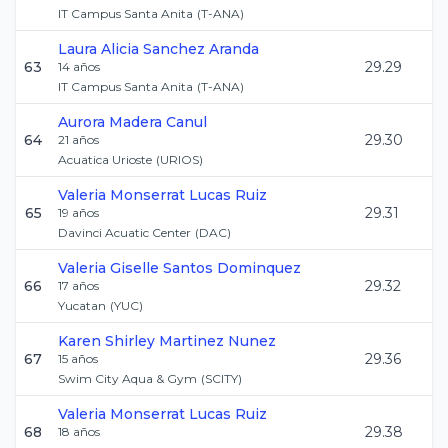
IT Campus Santa Anita
(
T-ANA
)
Laura Alicia
Sanchez Aranda
63
29.29
14
años
IT Campus Santa Anita
(
T-ANA
)
Aurora
Madera Canul
64
29.30
21
años
Acuatica Urioste
(
URIOS
)
Valeria Monserrat
Lucas Ruiz
65
29.31
19
años
Davinci Acuatic Center
(
DAC
)
Valeria Giselle
Santos Dominquez
66
29.32
17
años
Yucatan
(
YUC
)
Karen Shirley
Martinez Nunez
67
29.36
15
años
Swim City Aqua & Gym
(
SCITY
)
Valeria Monserrat
Lucas Ruiz
68
29.38
18
años