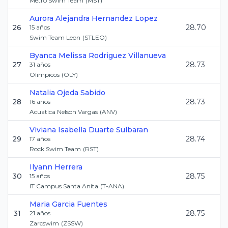
Metro Swim Team
(
MST
)
Aurora Alejandra
Hernandez Lopez
26
28.70
15
años
Swim Team Leon
(
STLEO
)
Byanca Melissa
Rodriguez Villanueva
27
28.73
31
años
Olimpicos
(
OLY
)
Natalia
Ojeda Sabido
28
28.73
16
años
Acuatica Nelson Vargas
(
ANV
)
Viviana Isabella
Duarte Sulbaran
29
28.74
17
años
Rock Swim Team
(
RST
)
Ilyann
Herrera
30
28.75
15
años
IT Campus Santa Anita
(
T-ANA
)
Maria
Garcia Fuentes
31
28.75
21
años
Zarcswim
(
ZSSW
)