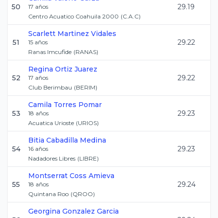
50
29.19
17
años
Centro Acuatico Coahuila 2000
(
C.A.C
)
Scarlett
Martinez Vidales
51
29.22
15
años
Ranas Imcufide
(
RANAS
)
Regina
Ortiz Juarez
52
29.22
17
años
Club Berimbau
(
BERIM
)
Camila
Torres Pomar
53
29.23
18
años
Acuatica Urioste
(
URIOS
)
Bitia
Cabadilla Medina
54
29.23
16
años
Nadadores Libres
(
LIBRE
)
Montserrat
Coss Amieva
55
29.24
18
años
Quintana Roo
(
QROO
)
Georgina
Gonzalez Garcia