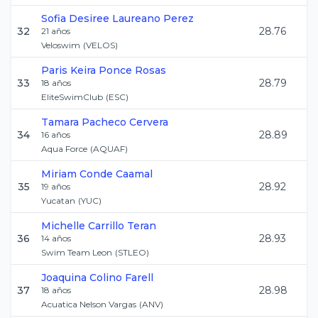
Sofia Desiree
Laureano Perez
32
28.76
21
años
Veloswim
(
VELOS
)
Paris Keira
Ponce Rosas
33
28.79
18
años
EliteSwimClub
(
ESC
)
Tamara
Pacheco Cervera
34
28.89
16
años
Aqua Force
(
AQUAF
)
Miriam
Conde Caamal
35
28.92
19
años
Yucatan
(
YUC
)
Michelle
Carrillo Teran
36
28.93
14
años
Swim Team Leon
(
STLEO
)
Joaquina
Colino Farell
37
28.98
18
años
Acuatica Nelson Vargas
(
ANV
)