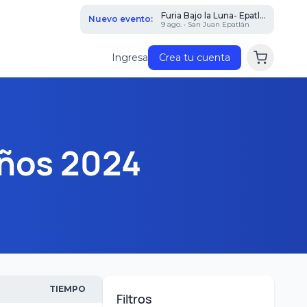
Furia Bajo la Luna- Epatl...
Nuevo evento:
9 ago. • San Juan Epatlán
Ingresa
Crea tu cuenta
años 2024
TIEMPO
Filtros