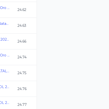
Campeonato Estatal Oro Juvenil C.C. 2024-2025
24.62
7a Copa Jarocha de Natacion CC 2024
24.63
Nacionales CONADE 2024 - Natacion
24.66
Campeonato Estatal Oro Juvenil C.C. 2024-2025
24.74
CAMPEONATO ESTATAL DE INVIERNO CC 2024
24.75
Speedo Grand Prix GDL 2024
24.76
Speedo Grand Prix GDL 2024
24.77