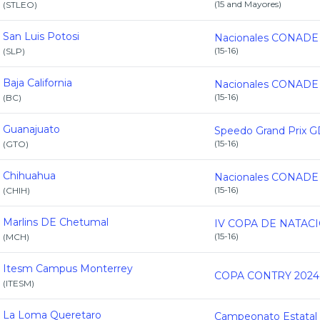
(
15 and Mayores
)
(
STLEO
)
San Luis Potosi
(
15-16
)
(
SLP
)
Baja California
(
15-16
)
(
BC
)
Guanajuato
(
15-16
)
(
GTO
)
Chihuahua
(
15-16
)
(
CHIH
)
Marlins DE Chetumal
(
15-16
)
(
MCH
)
Itesm Campus Monterrey
COPA CONTRY 2024
(
ITESM
)
La Loma Queretaro