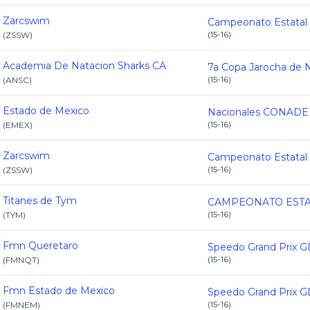
Zarcswim
(
15-16
)
(
ZSSW
)
Academia De Natacion Sharks CA
(
15-16
)
(
ANSC
)
Estado de Mexico
(
15-16
)
(
EMEX
)
Zarcswim
(
15-16
)
(
ZSSW
)
Titanes de Tym
(
15-16
)
(
TYM
)
Fmn Queretaro
(
15-16
)
(
FMNQT
)
Fmn Estado de Mexico
(
15-16
)
(
FMNEM
)