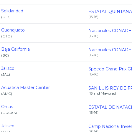
Solidaridad
(
15-16
)
(
SLD
)
Guanajuato
(
15-16
)
(
GTO
)
Baja California
(
15-16
)
(
BC
)
Jalisco
(
15-16
)
(
JAL
)
Acuatica Master Center
(
15 and Mayores
)
(
AMC
)
Orcas
(
15-16
)
(
ORCAS
)
Jalisco
(
15-16
)
(
JAL
)