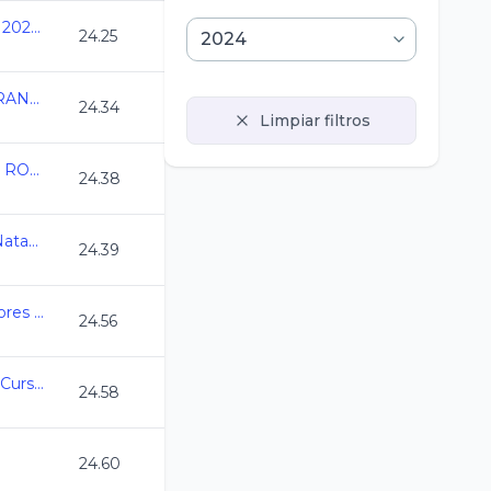
Nacionales CONADE 2024 - Natacion
24.25
SAN LUIS REY DE FRANCIA 2024
24.34
Limpiar filtros
ESTATAL QUINTANA ROO CC 2024
24.38
7a Copa Jarocha de Natacion CC 2024
24.39
Copa Mexicali Nadadores CC 2024
24.56
Campeonato Estatal Curso Corto Morelos 24
24.58
24.60