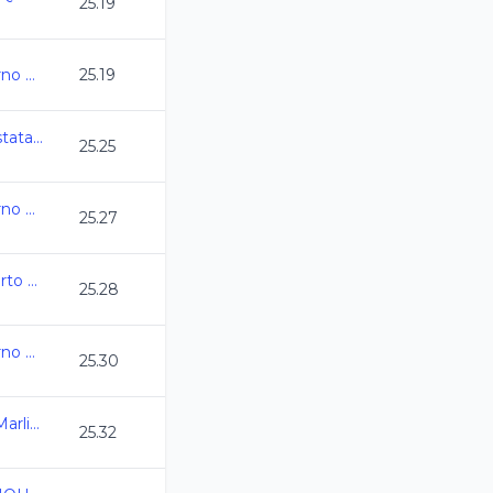
25.19
Camp Nacional Invierno Morelia CC2024
25.19
AGS_Campeonato Estatal de Natacion CC2024
25.25
Camp Nacional Invierno Morelia CC2024
25.27
Pentagonal Curso Corto 2024
25.28
Camp Nacional Invierno Morelia CC2024
25.30
3da Fecha del Serial Marlins 2023-2024. 5ta E
25.32