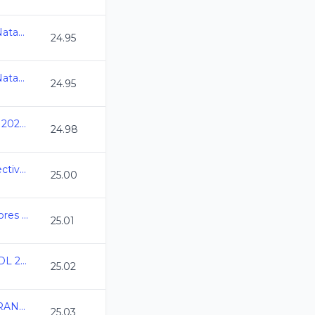
7a Copa Jarocha de Natacion CC 2024
24.95
7a Copa Jarocha de Natacion CC 2024
24.95
Nacionales CONADE 2024 - Natacion
24.98
Fast Swim 2024 (Selectivo Municipal)
25.00
Copa Mexicali Nadadores CC 2024
25.01
Speedo Grand Prix GDL 2024
25.02
SAN LUIS REY DE FRANCIA 2024
25.03