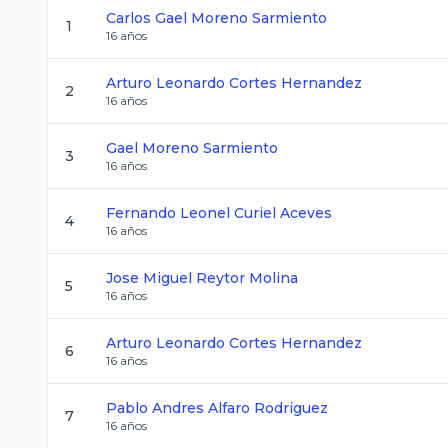
Carlos Gael
Moreno Sarmiento
1
16
años
Arturo Leonardo
Cortes Hernandez
2
16
años
Gael
Moreno Sarmiento
3
16
años
Fernando Leonel
Curiel Aceves
4
16
años
Jose Miguel
Reytor Molina
5
16
años
Arturo Leonardo
Cortes Hernandez
6
16
años
Pablo Andres
Alfaro Rodriguez
7
16
años