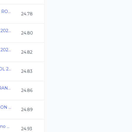
ESTATAL QUINTANA ROO CC 2024
24.78
Nacionales CONADE 2024 - Natacion
24.80
Nacionales CONADE 2024 - Natacion
24.82
Speedo Grand Prix GDL 2024
24.83
SAN LUIS REY DE FRANCIA 2024
24.86
ESTATAL DE NATACION C.C. 2024 YUCATAN
24.89
Camp Nacional Invierno Morelia CC2024
24.93