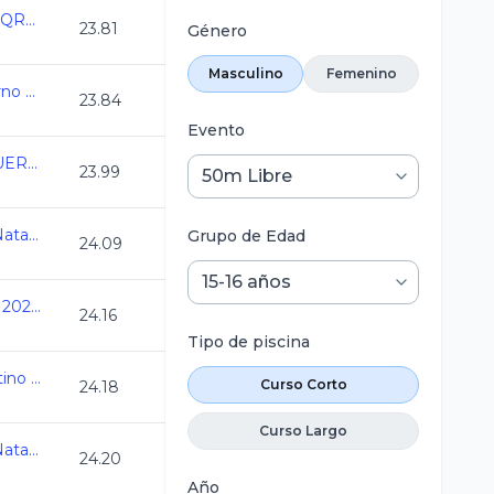
Campeonato Estatal QRO CC 2024
23.81
Género
Masculino
Femenino
Camp Nacional Invierno Morelia CC2024
23.84
Evento
CLASIFICATORIO QUERETARO 204
23.99
7a Copa Jarocha de Natacion CC 2024
Grupo de Edad
24.09
Nacionales CONADE 2024 - Natacion
24.16
Tipo de piscina
1er Torneo Elite y Platino CC 2024
Curso Corto
24.18
Curso Largo
7a Copa Jarocha de Natacion CC 2024
24.20
Año