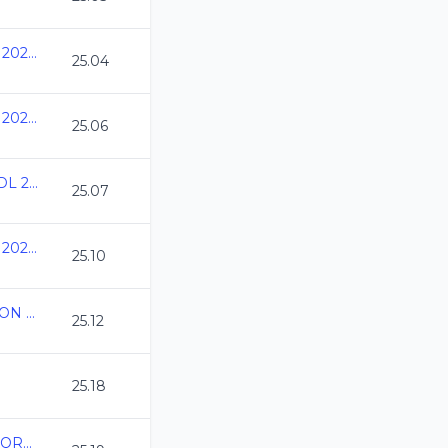
Nacionales CONADE 2024 - Natacion
25.04
Nacionales CONADE 2024 - Natacion
25.06
Speedo Grand Prix GDL 2024
25.07
Nacionales CONADE 2024 - Natacion
25.10
IV COPA DE NATACION C.C. ACUATICA CHETUMAL
25.12
25.18
Campeonato Estatal QRO CC 2024