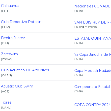
Chihuahua
(
15-16
)
(
CHIH
)
Club Deportivo Potosino
(
15 and Mayores
)
(
CDP
)
Benito Juarez
(
15-16
)
(
BJU
)
Zarcswim
(
15-16
)
(
ZSSW
)
Club Acuatico DE Alto Nivel
(
15-16
)
(
CAAN
)
Acuatic Club Swim
(
15-16
)
(
ACS
)
Tigres
COPA CONTRY 2024
(
UANL
)