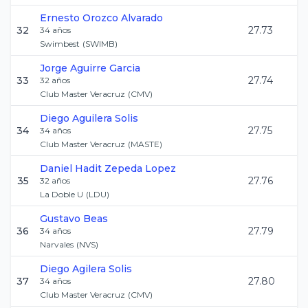
Ernesto
Orozco Alvarado
32
27.73
34
años
Swimbest
(
SWIMB
)
Jorge
Aguirre Garcia
33
27.74
32
años
Club Master Veracruz
(
CMV
)
Diego
Aguilera Solis
34
27.75
34
años
Club Master Veracruz
(
MASTE
)
Daniel Hadit
Zepeda Lopez
35
27.76
32
años
La Doble U
(
LDU
)
Gustavo
Beas
36
27.79
34
años
Narvales
(
NVS
)
Diego
Agilera Solis
37
27.80
34
años
Club Master Veracruz
(
CMV
)