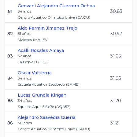
Geovani Alejandro
Guerrero Ochoa
81
30.83
34
años
Centro Acuatico Olimpico Unive
(
CAOU
)
Aldo Fermin
Jimenez Trejo
82
30.97
31
años
Malevos
(
MALEV
)
Acalli
Rosales Amaya
83
31.05
32
años
La Doble U
(
LDU
)
Oscar
Valtierrra
84
31.05
34
años
Escuela Acuatica Escobedo
(
EAME
)
Lucas
Grundle Kingan
85
31.20
34
años
Squalos Aqua 5 Sie7e
(
AQA57
)
Alejandro
Saavedra Guerra
86
31.21
30
años
Centro Acuatico Olimpico Unive
(
CAOU
)