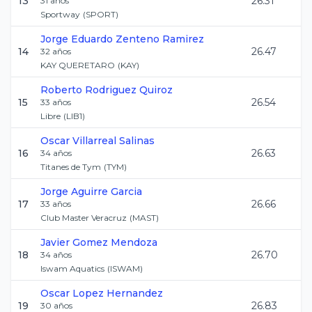
13
26.31
31
años
Sportway
(
SPORT
)
Jorge Eduardo
Zenteno Ramirez
14
26.47
32
años
KAY QUERETARO
(
KAY
)
Roberto
Rodriguez Quiroz
15
26.54
33
años
Libre
(
LIB1
)
Oscar
Villarreal Salinas
16
26.63
34
años
Titanes de Tym
(
TYM
)
Jorge
Aguirre Garcia
17
26.66
33
años
Club Master Veracruz
(
MAST
)
Javier
Gomez Mendoza
18
26.70
34
años
Iswam Aquatics
(
ISWAM
)
Oscar
Lopez Hernandez
19
26.83
30
años