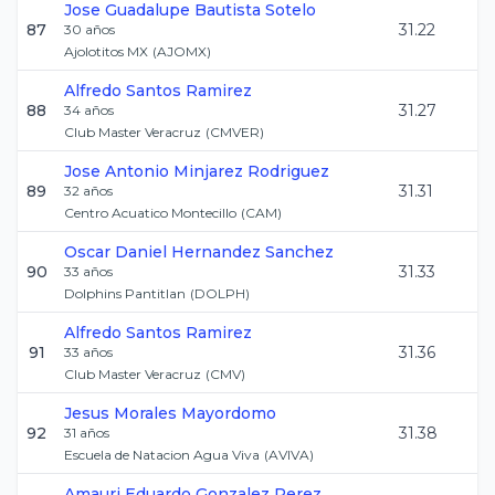
Jose Guadalupe
Bautista Sotelo
87
31.22
30
años
Ajolotitos MX
(
AJOMX
)
Alfredo
Santos Ramirez
88
31.27
34
años
Club Master Veracruz
(
CMVER
)
Jose Antonio
Minjarez Rodriguez
89
31.31
32
años
Centro Acuatico Montecillo
(
CAM
)
Oscar Daniel
Hernandez Sanchez
90
31.33
33
años
Dolphins Pantitlan
(
DOLPH
)
Alfredo
Santos Ramirez
91
31.36
33
años
Club Master Veracruz
(
CMV
)
Jesus
Morales Mayordomo
92
31.38
31
años
Escuela de Natacion Agua Viva
(
AVIVA
)
Amauri Eduardo
Gonzalez Perez