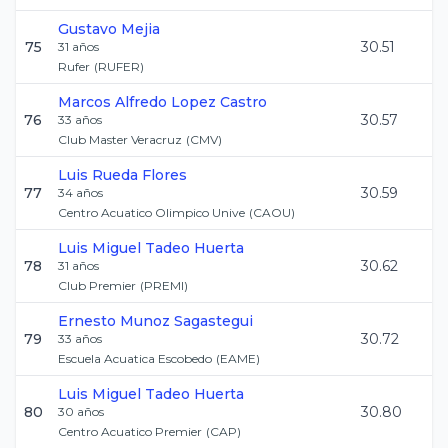
Gustavo
Mejia
75
30.51
31
años
Rufer
(
RUFER
)
Marcos Alfredo
Lopez Castro
76
30.57
33
años
Club Master Veracruz
(
CMV
)
Luis
Rueda Flores
77
30.59
34
años
Centro Acuatico Olimpico Unive
(
CAOU
)
Luis Miguel
Tadeo Huerta
78
30.62
31
años
Club Premier
(
PREMI
)
Ernesto
Munoz Sagastegui
79
30.72
33
años
Escuela Acuatica Escobedo
(
EAME
)
Luis Miguel
Tadeo Huerta
80
30.80
30
años
Centro Acuatico Premier
(
CAP
)