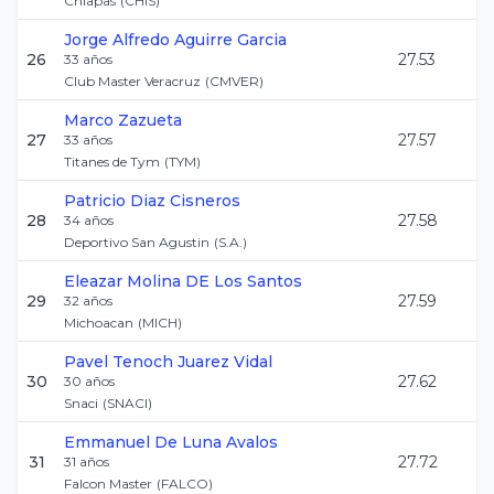
Chiapas
(
CHIS
)
Jorge Alfredo
Aguirre Garcia
26
27.53
33
años
Club Master Veracruz
(
CMVER
)
Marco
Zazueta
27
27.57
33
años
Titanes de Tym
(
TYM
)
Patricio
Diaz Cisneros
28
27.58
34
años
Deportivo San Agustin
(
S.A.
)
Eleazar
Molina DE Los Santos
29
27.59
32
años
Michoacan
(
MICH
)
Pavel Tenoch
Juarez Vidal
30
27.62
30
años
Snaci
(
SNACI
)
Emmanuel
De Luna Avalos
31
27.72
31
años
Falcon Master
(
FALCO
)