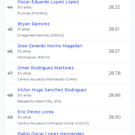
Oscar Eduardo
Lopez Lopez
44
28.32
30
años
Pumas
(
PUMAS
)
Bryan
Ramirez
45
28.51
31
años
Dragones Marinos
(
DRAG
)
Jose Gerardo
Morno Magallan
46
28.57
33
años
Michoacan
(
MICH
)
Omar
Rodriguez Martinez
47
28.78
34
años
Centro Acuatico Montecillo
(
CAM
)
Victor Hugo
Sanchez Rodriguez
48
28.86
30
años
Recsports Itesm Mty
(
RS
)
Eric
Perez Lorea
49
28.90
34
años
Centro Acuatico Olimpico Unive
(
CAOU
)
Pablo Oscar
Lopez Hernandez