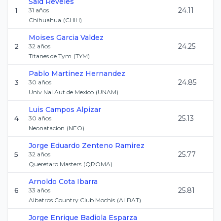
Said
Reveles
1
24.11
31
años
Chihuahua
(
CHIH
)
Moises
Garcia Valdez
2
24.25
32
años
Titanes de Tym
(
TYM
)
Pablo
Martinez Hernandez
3
24.85
30
años
Univ Nal Aut de Mexico
(
UNAM
)
Luis
Campos Alpizar
4
25.13
30
años
Neonatacion
(
NEO
)
Jorge Eduardo
Zenteno Ramirez
5
25.77
32
años
Queretaro Masters
(
QROMA
)
Arnoldo
Cota Ibarra
6
25.81
33
años
Albatros Country Club Mochis
(
ALBAT
)
Jorge Enrique
Badiola Esparza