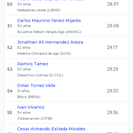
50
28.97
30
años
Nadadores Libres
(
LIBRE
)
Carlos Mauricio
Yanez Mijares
51
29.08
30
años
Acuatica Nelson Vargas Ags
(
ANVAG
)
Jonathan Ali
Hernandez Araiza
52
29.17
32
años
Alberca Olimpica de ags
(
AOA
)
Ramiro
Tamez
53
29.29
30
años
Deportivo Colinas
(
D.COL
)
Omar
Torres Valle
54
29.30
31
años
Bbva
(
BBVA
)
Ivan
Vivanco
55
29.36
34
años
Citibanamex
(
CITIB
)
Cesar Armando
Estrada Morales