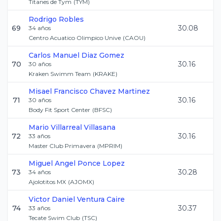
Titanes de Tym
(
TYM
)
Rodrigo
Robles
69
30.08
34
años
Centro Acuatico Olimpico Unive
(
CAOU
)
Carlos Manuel
Diaz Gomez
70
30.16
30
años
Kraken Swimm Team
(
KRAKE
)
Misael Francisco
Chavez Martinez
71
30.16
30
años
Body Fit Sport Center
(
BFSC
)
Mario
Villarreal Villasana
72
30.16
33
años
Master Club Primavera
(
MPRIM
)
Miguel Angel
Ponce Lopez
73
30.28
34
años
Ajolotitos MX
(
AJOMX
)
Victor Daniel
Ventura Caire
74
30.37
33
años
Tecate Swim Club
(
TSC
)