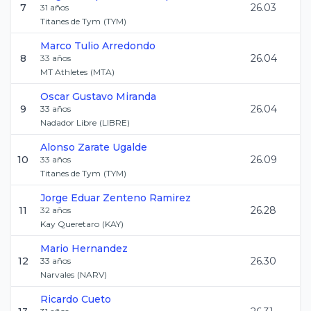
7
26.03
31
años
Titanes de Tym
(
TYM
)
Marco Tulio
Arredondo
8
26.04
33
años
MT Athletes
(
MTA
)
Oscar Gustavo
Miranda
9
26.04
33
años
Nadador Libre
(
LIBRE
)
Alonso
Zarate Ugalde
10
26.09
33
años
Titanes de Tym
(
TYM
)
Jorge Eduar
Zenteno Ramirez
11
26.28
32
años
Kay Queretaro
(
KAY
)
Mario
Hernandez
12
26.30
33
años
Narvales
(
NARV
)
Ricardo
Cueto