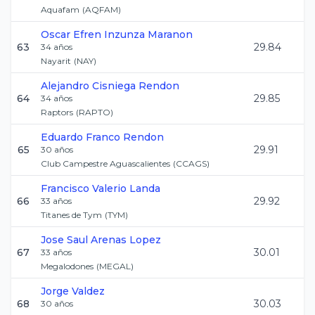
Aquafam
(
AQFAM
)
Oscar Efren
Inzunza Maranon
63
29.84
34
años
Nayarit
(
NAY
)
Alejandro
Cisniega Rendon
64
29.85
34
años
Raptors
(
RAPTO
)
Eduardo
Franco Rendon
65
29.91
30
años
Club Campestre Aguascalientes
(
CCAGS
)
Francisco
Valerio Landa
66
29.92
33
años
Titanes de Tym
(
TYM
)
Jose Saul
Arenas Lopez
67
30.01
33
años
Megalodones
(
MEGAL
)
Jorge
Valdez
68
30.03
30
años