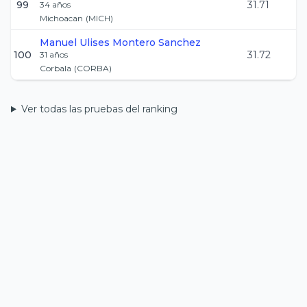
99
31.71
34
años
Michoacan
(
MICH
)
Manuel Ulises
Montero Sanchez
100
31.72
31
años
Corbala
(
CORBA
)
Ver todas las pruebas del ranking