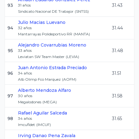
93
31.43
31
años
Sindicato Nacional DE Trabajor
(
SNTSS
)
Julio
Macias Luevano
94
31.44
32
años
Mantarrayas Polideportivo RR
(
MANTA
)
Alejandro
Covarrubias Moreno
95
31.48
33
años
Leviatan SW Team Master
(
LEVIA
)
Juan Antonio
Estrada Preciado
96
31.51
34
años
Alb Olimp Fco Marquez
(
AOFM
)
Alberto
Mendoza Alfaro
97
31.58
30
años
Megalodones
(
MEGA
)
Rafael
Aguilar Salceda
98
31.65
34
años
Imcufidet
(
IMCUF
)
Irving Danao
Pena Zavala