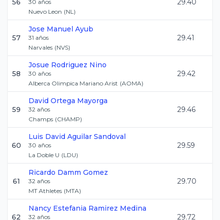
56
29.40
30
años
Nuevo Leon
(
NL
)
Jose Manuel
Ayub
57
29.41
31
años
Narvales
(
NVS
)
Josue
Rodriguez Nino
58
29.42
30
años
Alberca Olimpica Mariano Arist
(
AOMA
)
David
Ortega Mayorga
59
29.46
32
años
Champs
(
CHAMP
)
Luis David
Aguilar Sandoval
60
29.59
30
años
La Doble U
(
LDU
)
Ricardo
Damm Gomez
61
29.70
32
años
MT Athletes
(
MTA
)
Nancy Estefania
Ramirez Medina
62
29.72
32
años