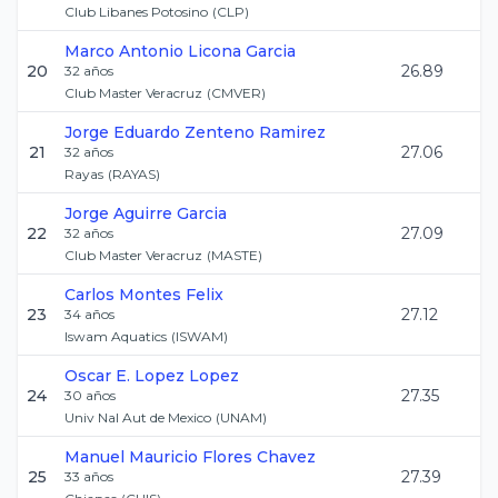
Club Libanes Potosino
(
CLP
)
Marco Antonio
Licona Garcia
20
26.89
32
años
Club Master Veracruz
(
CMVER
)
Jorge Eduardo
Zenteno Ramirez
21
27.06
32
años
Rayas
(
RAYAS
)
Jorge
Aguirre Garcia
22
27.09
32
años
Club Master Veracruz
(
MASTE
)
Carlos
Montes Felix
23
27.12
34
años
Iswam Aquatics
(
ISWAM
)
Oscar E.
Lopez Lopez
24
27.35
30
años
Univ Nal Aut de Mexico
(
UNAM
)
Manuel Mauricio
Flores Chavez
25
27.39
33
años