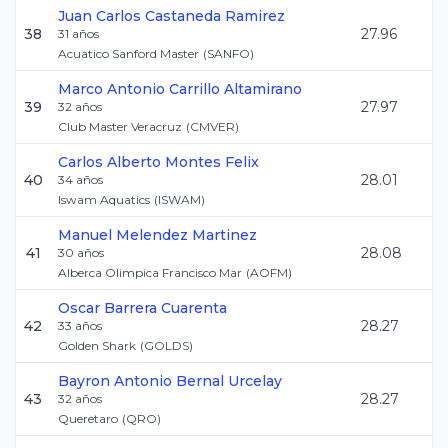
Juan Carlos
Castaneda Ramirez
38
27.96
31
años
Acuatico Sanford Master
(
SANFO
)
Marco Antonio
Carrillo Altamirano
39
27.97
32
años
Club Master Veracruz
(
CMVER
)
Carlos Alberto
Montes Felix
40
28.01
34
años
Iswam Aquatics
(
ISWAM
)
Manuel
Melendez Martinez
41
28.08
30
años
Alberca Olimpica Francisco Mar
(
AOFM
)
Oscar
Barrera Cuarenta
42
28.27
33
años
Golden Shark
(
GOLDS
)
Bayron Antonio
Bernal Urcelay
43
28.27
32
años
Queretaro
(
QRO
)