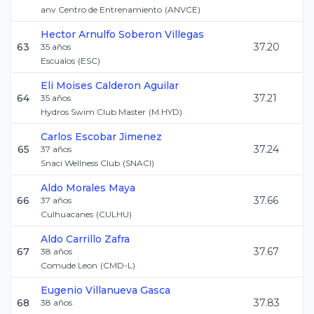
anv Centro de Entrenamiento
(
ANVCE
)
Hector Arnulfo
Soberon Villegas
63
37.20
35
años
Escualos
(
ESC
)
Eli Moises
Calderon Aguilar
64
37.21
35
años
Hydros Swim Club Master
(
M.HYD
)
Carlos
Escobar Jimenez
65
37.24
37
años
Snaci Wellness Club
(
SNACI
)
Aldo
Morales Maya
66
37.66
37
años
Culhuacanes
(
CULHU
)
Aldo
Carrillo Zafra
67
37.67
38
años
Comude Leon
(
CMD-L
)
Eugenio
Villanueva Gasca
68
37.83
38
años