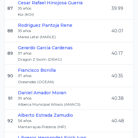
Cesar Rafael
Hinojosa Guerra
87
39.99
35
años
Koi
(
KOI
)
Rodriguez Pantoja
Rene
88
40.01
35
años
Marea Letal
(
MARLE
)
Gerardo
Garcia Cardenas
89
40.17
37
años
Dragon Z Swim
(
DRAG
)
Francisco
Bonilla
90
40.35
37
años
Oceanides
(
OCEAN
)
Daniel
Amador Moran
91
40.38
39
años
Alberca Municipal Atlixco
(
AMACS
)
Alberto
Estrada Zamudio
92
40.48
36
años
Mantarrayas Plateros
(
MP
)
Libreros Hernandez
Erick Ivan