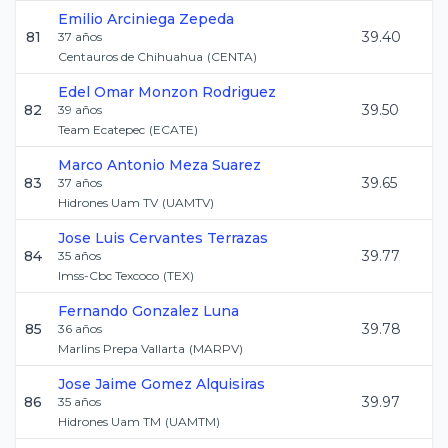
Emilio
Arciniega Zepeda
81
39.40
37
años
Centauros de Chihuahua
(
CENTA
)
Edel Omar
Monzon Rodriguez
82
39.50
39
años
Team Ecatepec
(
ECATE
)
Marco Antonio
Meza Suarez
83
39.65
37
años
Hidrones Uam TV
(
UAMTV
)
Jose Luis
Cervantes Terrazas
84
39.77
35
años
Imss-Cbc Texcoco
(
TEX
)
Fernando
Gonzalez Luna
85
39.78
36
años
Marlins Prepa Vallarta
(
MARPV
)
Jose Jaime
Gomez Alquisiras
86
39.97
35
años
Hidrones Uam TM
(
UAMTM
)