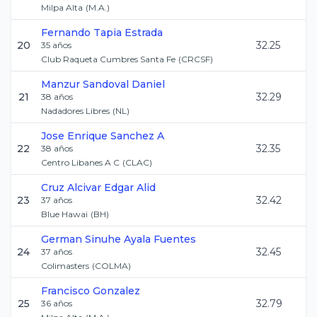
Milpa Alta
(
M.A.
)
Fernando
Tapia Estrada
20
32.25
35
años
Club Raqueta Cumbres Santa Fe
(
CRCSF
)
Manzur Sandoval
Daniel
21
32.29
38
años
Nadadores Libres
(
NL
)
Jose Enrique
Sanchez A
22
32.35
38
años
Centro Libanes A C
(
CLAC
)
Cruz Alcivar
Edgar Alid
23
32.42
37
años
Blue Hawai
(
BH
)
German Sinuhe
Ayala Fuentes
24
32.45
37
años
Colimasters
(
COLMA
)
Francisco
Gonzalez
25
32.79
36
años