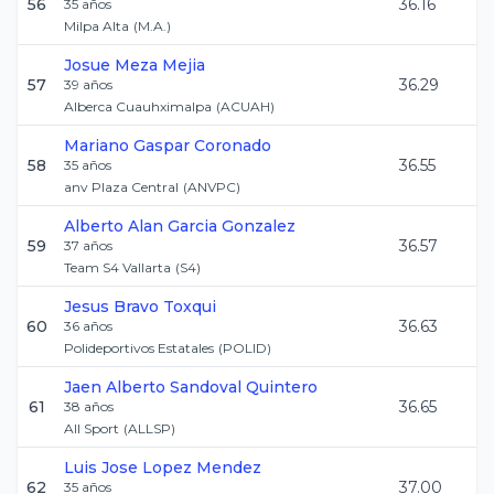
56
36.16
35
años
Milpa Alta
(
M.A.
)
Josue
Meza Mejia
57
36.29
39
años
Alberca Cuauhximalpa
(
ACUAH
)
Mariano
Gaspar Coronado
58
36.55
35
años
anv Plaza Central
(
ANVPC
)
Alberto Alan
Garcia Gonzalez
59
36.57
37
años
Team S4 Vallarta
(
S4
)
Jesus
Bravo Toxqui
60
36.63
36
años
Polideportivos Estatales
(
POLID
)
Jaen Alberto
Sandoval Quintero
61
36.65
38
años
All Sport
(
ALLSP
)
Luis Jose
Lopez Mendez
62
37.00
35
años