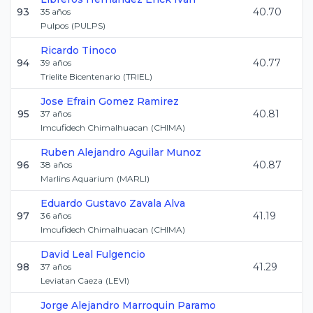
93
40.70
35
años
Pulpos
(
PULPS
)
Ricardo
Tinoco
94
40.77
39
años
Trielite Bicentenario
(
TRIEL
)
Jose Efrain
Gomez Ramirez
95
40.81
37
años
Imcufidech Chimalhuacan
(
CHIMA
)
Ruben Alejandro
Aguilar Munoz
96
40.87
38
años
Marlins Aquarium
(
MARLI
)
Eduardo Gustavo
Zavala Alva
97
41.19
36
años
Imcufidech Chimalhuacan
(
CHIMA
)
David
Leal Fulgencio
98
41.29
37
años
Leviatan Caeza
(
LEVI
)
Jorge Alejandro
Marroquin Paramo