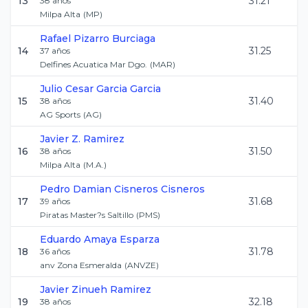
13
31.21
38
años
Milpa Alta
(
MP
)
Rafael
Pizarro Burciaga
14
31.25
37
años
Delfines Acuatica Mar Dgo.
(
MAR
)
Julio Cesar
Garcia Garcia
15
31.40
38
años
AG Sports
(
AG
)
Javier Z.
Ramirez
16
31.50
38
años
Milpa Alta
(
M.A.
)
Pedro Damian
Cisneros Cisneros
17
31.68
39
años
Piratas Master?s Saltillo
(
PMS
)
Eduardo
Amaya Esparza
18
31.78
36
años
anv Zona Esmeralda
(
ANVZE
)
Javier Zinueh
Ramirez
19
32.18
38
años