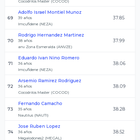
Cocodrilos Master
(
COCOD
)
Adolfo Israel
Montiel Munoz
69
37.85
39
años
Imcufidene
(
NEZA
)
Rodrigo
Hernandez Martinez
70
37.99
38
años
anv Zona Esmeralda
(
ANVZE
)
Eduardo Ivan
Nino Romero
71
38.06
36
años
Imcufidene
(
NEZA
)
Arsemio
Ramirez Rodriguez
72
38.09
36
años
Cocodrilos Master
(
COCOD
)
Fernando
Camacho
73
38.28
35
años
Nautilus
(
NAUTI
)
Jose Ruben
Lopez
74
38.52
36
años
Megalodones2
(
MEGAL
)