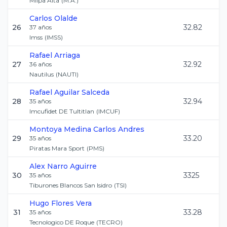
Milpa Alta
(
M.A.
)
Carlos
Olalde
26
32.82
37
años
Imss
(
IMSS
)
Rafael
Arriaga
27
32.92
36
años
Nautilus
(
NAUTI
)
Rafael
Aguilar Salceda
28
32.94
35
años
Imcufidet DE Tultitlan
(
IMCUF
)
Montoya Medina
Carlos Andres
29
33.20
35
años
Piratas Mara Sport
(
PMS
)
Alex
Narro Aguirre
30
3325
35
años
Tiburones Blancos San Isidro
(
TSI
)
Hugo
Flores Vera
31
33.28
35
años
Tecnologico DE Roque
(
TECRO
)