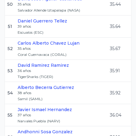
50
35.44
35
años
Salvador Allende Iztapalapa
(
NASA
)
Daniel
Guerrero Tellez
51
35.64
39
años
Escualos
(
ESC
)
Carlos Alberto
Chavez Lujan
52
35.67
35
años
Coral Cuernavaca
(
CORAL
)
David
Ramirez Ramirez
53
35.91
36
años
TigerSharks
(
TIGER
)
Alberto
Becerra Gutierrez
54
35.92
38
años
Samil
(
SAMIL
)
Javier Ismael
Hernandez
55
36.04
37
años
Narvales Puebla
(
NARV
)
Andhonni
Sosa Gonzalez