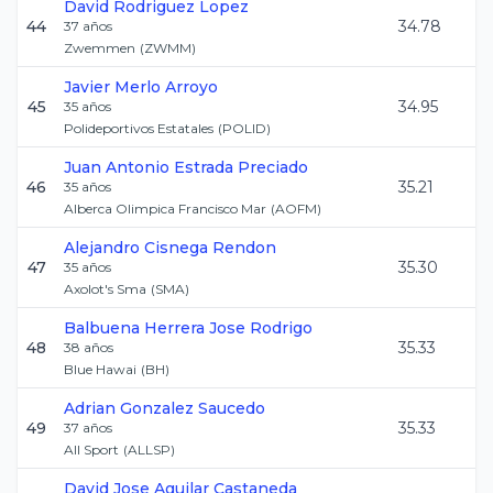
David
Rodriguez Lopez
44
34.78
37
años
Zwemmen
(
ZWMM
)
Javier
Merlo Arroyo
45
34.95
35
años
Polideportivos Estatales
(
POLID
)
Juan Antonio
Estrada Preciado
46
35.21
35
años
Alberca Olimpica Francisco Mar
(
AOFM
)
Alejandro
Cisnega Rendon
47
35.30
35
años
Axolot's Sma
(
SMA
)
Balbuena Herrera
Jose Rodrigo
48
35.33
38
años
Blue Hawai
(
BH
)
Adrian
Gonzalez Saucedo
49
35.33
37
años
All Sport
(
ALLSP
)
David Jose
Aguilar Castaneda