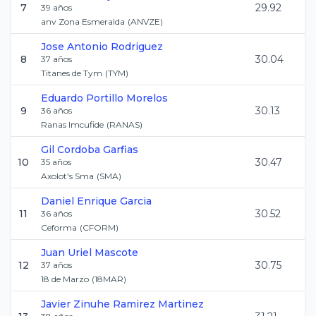
7
29.92
39
años
anv Zona Esmeralda
(
ANVZE
)
Jose Antonio
Rodriguez
8
30.04
37
años
Titanes de Tym
(
TYM
)
Eduardo
Portillo Morelos
9
30.13
36
años
Ranas Imcufide
(
RANAS
)
Gil
Cordoba Garfias
10
30.47
35
años
Axolot's Sma
(
SMA
)
Daniel Enrique
Garcia
11
30.52
36
años
Ceforma
(
CFORM
)
Juan Uriel
Mascote
12
30.75
37
años
18 de Marzo
(
18MAR
)
Javier Zinuhe
Ramirez Martinez