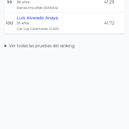
99
41.29
38
años
Ranas Imcufide
(
RANAS
)
Luis
Alvarado Anaya
100
41.72
35
años
Car Los Calamares
(
CAR
)
Ver todas las pruebas del ranking