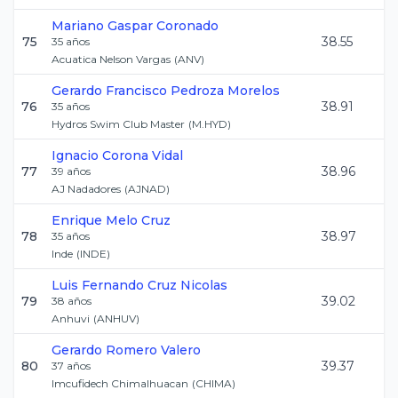
Mariano
Gaspar Coronado
75
38.55
35
años
Acuatica Nelson Vargas
(
ANV
)
Gerardo Francisco
Pedroza Morelos
76
38.91
35
años
Hydros Swim Club Master
(
M.HYD
)
Ignacio
Corona Vidal
77
38.96
39
años
AJ Nadadores
(
AJNAD
)
Enrique
Melo Cruz
78
38.97
35
años
Inde
(
INDE
)
Luis Fernando
Cruz Nicolas
79
39.02
38
años
Anhuvi
(
ANHUV
)
Gerardo
Romero Valero
80
39.37
37
años
Imcufidech Chimalhuacan
(
CHIMA
)