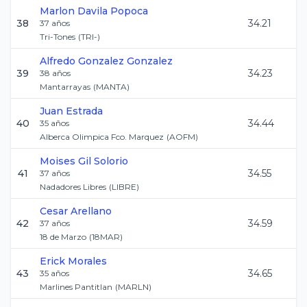
Marlon
Davila Popoca
38
34.21
37
años
Tri-Tones
(
TRI-
)
Alfredo
Gonzalez Gonzalez
39
34.23
38
años
Mantarrayas
(
MANTA
)
Juan
Estrada
40
34.44
35
años
Alberca Olimpica Fco. Marquez
(
AOFM
)
Moises
Gil Solorio
41
34.55
37
años
Nadadores Libres
(
LIBRE
)
Cesar
Arellano
42
34.59
37
años
18 de Marzo
(
18MAR
)
Erick
Morales
43
34.65
35
años
Marlines Pantitlan
(
MARLN
)