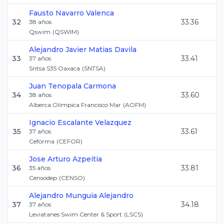
Fausto
Navarro Valenca
32
33.36
38
años
Qswim
(
QSWIM
)
Alejandro Javier
Matias Davila
33
33.41
37
años
Sntsa S35 Oaxaca
(
SNTSA
)
Juan
Tenopala Carmona
34
33.60
38
años
Alberca Olimpica Francisco Mar
(
AOFM
)
Ignacio
Escalante Velazquez
35
33.61
37
años
Ceforma
(
CEFOR
)
Jose Arturo
Azpeitia
36
33.81
35
años
Censodep
(
CENSO
)
Alejandro
Munguia Alejandro
37
34.18
37
años
Leviatanes Swim Center & Sport
(
LSCS
)