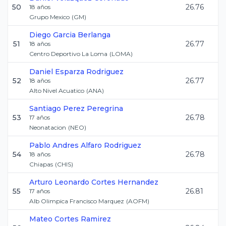
50
26.76
18
años
Grupo Mexico
(
GM
)
Diego
Garcia Berlanga
51
26.77
18
años
Centro Deportivo La Loma
(
LOMA
)
Daniel
Esparza Rodriguez
52
26.77
18
años
Alto Nivel Acuatico
(
ANA
)
Santiago
Perez Peregrina
53
26.78
17
años
Neonatacion
(
NEO
)
Pablo Andres
Alfaro Rodriguez
54
26.78
18
años
Chiapas
(
CHIS
)
Arturo Leonardo
Cortes Hernandez
55
26.81
17
años
Alb Olimpica Francisco Marquez
(
AOFM
)
Mateo
Cortes Ramirez