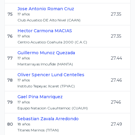
Jose Antonio
Roman Cruz
75
27.35
17
años
Club Acuatico DE Alto Nivel
(
CAAN
)
Hector
Carmona MACIAS
76
27.35
17
años
Centro Acuatico Coahuila 2000
(
C.A.C
)
Guillermo
Munoz Quezada
77
27.44
17
años
Mantarrayas Imcufide
(
MANTA
)
Oliver Spencer
Lund Centelles
78
27.46
17
años
Instituto Tepeyac Xcaret
(
TPYAC
)
Gael
Pina Manriquez
79
2746
17
años
Equipo Natacion Cuauhtemoc
(
CUAUH
)
Sebastian
Zavala Arredondo
80
27.49
18
años
Titanes Marinos
(
TITAN
)