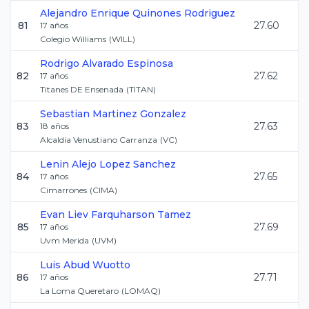
Alejandro Enrique
Quinones Rodriguez
81
27.60
17
años
Colegio Williams
(
WILL
)
Rodrigo
Alvarado Espinosa
82
27.62
17
años
Titanes DE Ensenada
(
TITAN
)
Sebastian
Martinez Gonzalez
83
27.63
18
años
Alcaldia Venustiano Carranza
(
VC
)
Lenin Alejo
Lopez Sanchez
84
27.65
17
años
Cimarrones
(
CIMA
)
Evan Liev
Farquharson Tamez
85
27.69
17
años
Uvm Merida
(
UVM
)
Luis
Abud Wuotto
86
27.71
17
años
La Loma Queretaro
(
LOMAQ
)