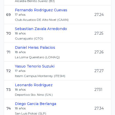
Alcaldia Benito Juarez
(
BJ
)
Fernando
Rodriguez Cuevas
69
27.24
17
años
Club Acuatico DE Alto Nivel
(
CAAN
)
Sebastian
Zavala Arredondo
70
27.25
18
años
Guanajuato
(
GTO
)
Daniel
Heras Palacios
71
27.26
18
años
La Loma Queretaro
(
LOMAQ
)
Yasuo
Tenorio Suzuki
72
27.27
17
años
Itesm Campus Monterrey
(
ITESM
)
Leonardo
Rodriguez
73
2731
18
años
Deportivo Sto. Nino
(
S.N.
)
Diego
Garcia Berlanga
74
27.34
18
años
San Luis Potosi
(
SLP
)