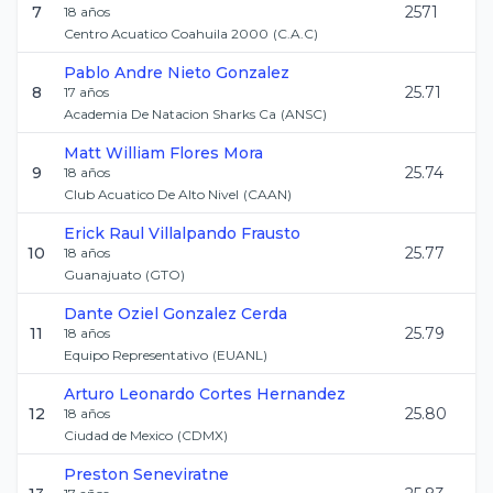
7
2571
18
años
Centro Acuatico Coahuila 2000
(
C.A.C
)
Pablo Andre
Nieto Gonzalez
8
25.71
17
años
Academia De Natacion Sharks Ca
(
ANSC
)
Matt William
Flores Mora
9
25.74
18
años
Club Acuatico De Alto Nivel
(
CAAN
)
Erick Raul
Villalpando Frausto
10
25.77
18
años
Guanajuato
(
GTO
)
Dante Oziel
Gonzalez Cerda
11
25.79
18
años
Equipo Representativo
(
EUANL
)
Arturo Leonardo
Cortes Hernandez
12
25.80
18
años
Ciudad de Mexico
(
CDMX
)
Preston
Seneviratne