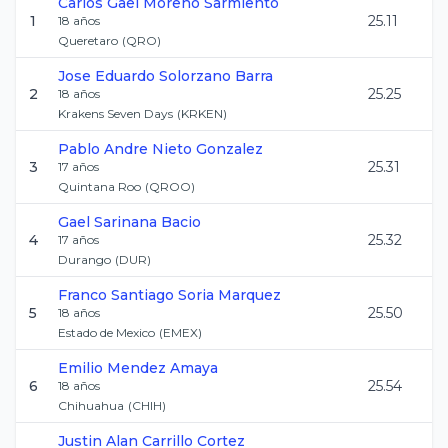
Carlos Gael
Moreno Sarmiento
1
25.11
18
años
Queretaro
(
QRO
)
Jose Eduardo
Solorzano Barra
2
25.25
18
años
Krakens Seven Days
(
KRKEN
)
Pablo Andre
Nieto Gonzalez
3
25.31
17
años
Quintana Roo
(
QROO
)
Gael
Sarinana Bacio
4
25.32
17
años
Durango
(
DUR
)
Franco Santiago
Soria Marquez
5
25.50
18
años
Estado de Mexico
(
EMEX
)
Emilio
Mendez Amaya
6
25.54
18
años
Chihuahua
(
CHIH
)
Justin Alan
Carrillo Cortez