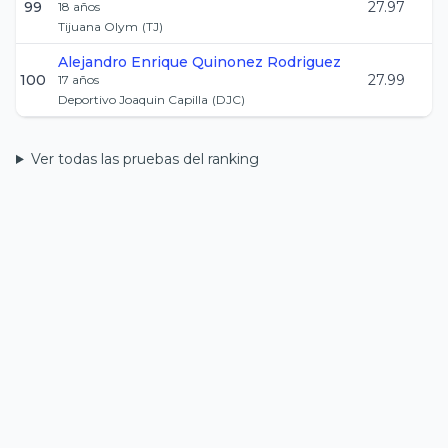
99
27.97
18
años
Tijuana Olym
(
TJ
)
Alejandro Enrique
Quinonez Rodriguez
100
27.99
17
años
Deportivo Joaquin Capilla
(
DJC
)
Ver todas las pruebas del ranking