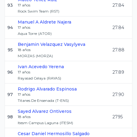
93
27.84
17
años
Rock Swim Team
(
RST
)
Manuel A
Aldrete Najera
94
27.84
17
años
Aqua Torre
(
ATOR
)
Benjamin
Velazquez Vasylyeva
95
27.88
18
años
MORZAS
(
MORZA
)
Ivan
Acevedo Yerena
96
27.89
17
años
Rayasad Celaya
(
RAYAS
)
Rodrigo
Alvarado Espinosa
97
27.90
17
años
Titanes De Ensenada
(
T-ENS
)
Sayed
Alvarez Ontiveros
98
2795
18
años
Itesm Campus Laguna
(
ITESM
)
Cesar Daniel
Hermosillo Salgado