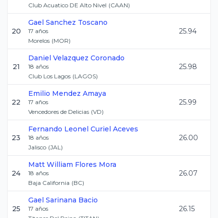
Club Acuatico DE Alto Nivel
(
CAAN
)
Gael
Sanchez Toscano
20
25.94
17
años
Morelos
(
MOR
)
Daniel
Velazquez Coronado
21
25.98
18
años
Club Los Lagos
(
LAGOS
)
Emilio
Mendez Amaya
22
25.99
17
años
Vencedores de Delicias
(
VD
)
Fernando Leonel
Curiel Aceves
23
26.00
18
años
Jalisco
(
JAL
)
Matt William
Flores Mora
24
26.07
18
años
Baja California
(
BC
)
Gael
Sarinana Bacio
25
26.15
17
años