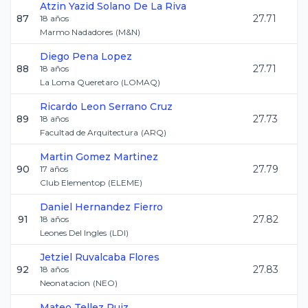
Atzin Yazid
Solano De La Riva
87
27.71
18
años
Marmo Nadadores
(
M&N
)
Diego
Pena Lopez
88
27.71
18
años
La Loma Queretaro
(
LOMAQ
)
Ricardo Leon
Serrano Cruz
89
27.73
18
años
Facultad de Arquitectura
(
ARQ
)
Martin
Gomez Martinez
90
27.79
17
años
Club Elementop
(
ELEME
)
Daniel
Hernandez Fierro
91
27.82
18
años
Leones Del Ingles
(
LDI
)
Jetziel
Ruvalcaba Flores
92
27.83
18
años
Neonatacion
(
NEO
)
Mateo
Tellez Ruiz