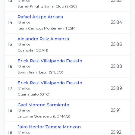
13
25.83
17
años
Surrey Knights Swim Club
(
SKSC
)
Rafael
Arizpe Arriaga
14
25.84
18
años
Itesm Campus Monterrey
(
ITESM
)
Alejandro
Ruiz Almanza
15
25.86
18
años
Coahuila
(
COAH
)
Erick Raul
Villalpando Frausto
16
25.88
18
años
Swim Team Leon
(
STLEO
)
Erick Raul
Villalpando Frausto
17
25.89
17
años
Guanajuato
(
GTO
)
Gael
Moreno Sarmiento
18
25.91
18
años
La Loma Queretaro
(
LOMAQ
)
Jairo Hector
Zamora Monzon
19
25.92
17
años