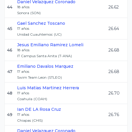
Daniel
Velazquez Coronado
44
26.62
18
años
Sonora
(
SON
)
Gael
Sanchez Toscano
45
26.64
17
años
Unidad Cuauhtemoc
(
UC
)
Jesus Emiliano
Ramirez Lomeli
46
26.68
18
años
IT Campus Santa Anita
(
T-ANA
)
Emiliano
Davalos Marquez
47
26.68
17
años
Swim Team Leon
(
STLEO
)
Luis Matias
Martinez Herrera
48
26.70
17
años
Coahuila
(
COAH
)
Ian
DE LA Rosa Cruz
49
26.76
17
años
Chiapas
(
CHIS
)
Daniel
Velazquez Coronado