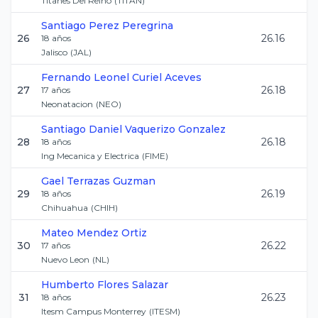
Titanes Del Reino
(
TITAN
)
Santiago
Perez Peregrina
26
26.16
18
años
Jalisco
(
JAL
)
Fernando Leonel
Curiel Aceves
27
26.18
17
años
Neonatacion
(
NEO
)
Santiago Daniel
Vaquerizo Gonzalez
28
26.18
18
años
Ing Mecanica y Electrica
(
FIME
)
Gael
Terrazas Guzman
29
26.19
18
años
Chihuahua
(
CHIH
)
Mateo
Mendez Ortiz
30
26.22
17
años
Nuevo Leon
(
NL
)
Humberto
Flores Salazar
31
26.23
18
años
Itesm Campus Monterrey
(
ITESM
)