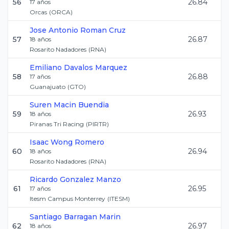
56
26.84
17
años
Orcas
(
ORCA
)
Jose Antonio
Roman Cruz
57
26.87
18
años
Rosarito Nadadores
(
RNA
)
Emiliano
Davalos Marquez
58
26.88
17
años
Guanajuato
(
GTO
)
Suren
Macin Buendia
59
26.93
18
años
Piranas Tri Racing
(
PIRTR
)
Isaac
Wong Romero
60
26.94
18
años
Rosarito Nadadores
(
RNA
)
Ricardo
Gonzalez Manzo
61
26.95
17
años
Itesm Campus Monterrey
(
ITESM
)
Santiago
Barragan Marin
62
26.97
18
años