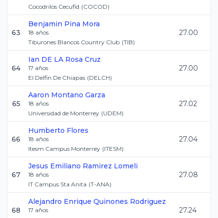
Cocodrilos Cecufid
(
COCOD
)
Benjamin
Pina Mora
63
27.00
18
años
Tiburones Blancos Country Club
(
TIB
)
Ian
DE LA Rosa Cruz
64
27.00
17
años
El Delfin De Chiapas
(
DELCH
)
Aaron
Montano Garza
65
27.02
18
años
Universidad de Monterrey
(
UDEM
)
Humberto
Flores
66
27.04
18
años
Itesm Campus Monterrey
(
ITESM
)
Jesus Emiliano
Ramirez Lomeli
67
27.08
18
años
IT Campus Sta Anita
(
T-ANA
)
Alejandro Enrique
Quinones Rodriguez
68
27.24
17
años