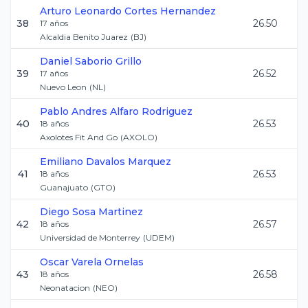
Arturo Leonardo
Cortes Hernandez
38
26.50
17
años
Alcaldia Benito Juarez
(
BJ
)
Daniel
Saborio Grillo
39
26.52
17
años
Nuevo Leon
(
NL
)
Pablo Andres
Alfaro Rodriguez
40
26.53
18
años
Axolotes Fit And Go
(
AXOLO
)
Emiliano
Davalos Marquez
41
26.53
18
años
Guanajuato
(
GTO
)
Diego
Sosa Martinez
42
26.57
18
años
Universidad de Monterrey
(
UDEM
)
Oscar
Varela Ornelas
43
26.58
18
años
Neonatacion
(
NEO
)