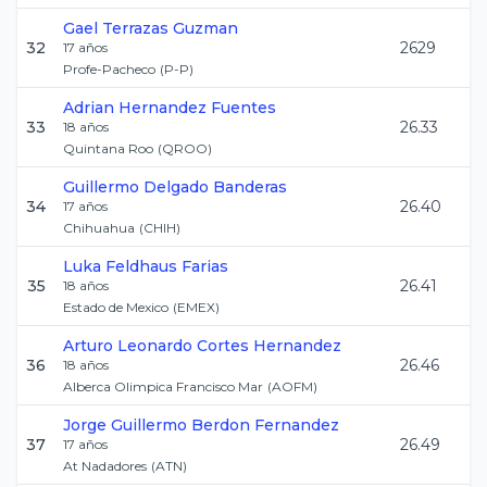
Gael
Terrazas Guzman
32
2629
17
años
Profe-Pacheco
(
P-P
)
Adrian
Hernandez Fuentes
33
26.33
18
años
Quintana Roo
(
QROO
)
Guillermo
Delgado Banderas
34
26.40
17
años
Chihuahua
(
CHIH
)
Luka
Feldhaus Farias
35
26.41
18
años
Estado de Mexico
(
EMEX
)
Arturo Leonardo
Cortes Hernandez
36
26.46
18
años
Alberca Olimpica Francisco Mar
(
AOFM
)
Jorge Guillermo
Berdon Fernandez
37
26.49
17
años
At Nadadores
(
ATN
)