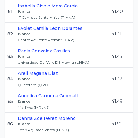
Isabella Gisele
Mora Garcia
81
41.40
16
años
IT Campus Santa Anita
(
T-ANA
)
Evolet Camila
Leon Dorantes
82
41.41
15
años
Centro Acuatico Premier
(
CAP
)
Paola
Gonzalez Casillas
83
41.45
16
años
Universidad Del Valle DE Atema
(
UNIVA
)
Areli
Magana Diaz
84
41.47
15
años
Queretaro
(
QRO
)
Angelica
Carmona Ocomatl
85
41.49
15
años
Marlines
(
MRLNS
)
Danna Zoe
Perez Moreno
86
41.52
16
años
Fenix Aguascalientes
(
FENIX
)