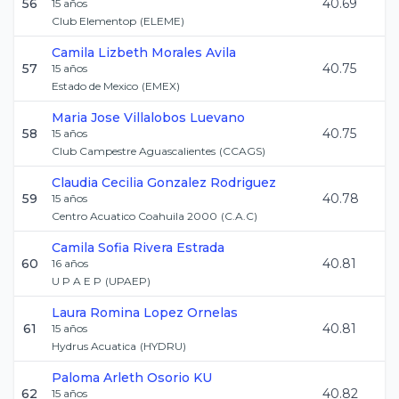
56
40.69
15
años
Club Elementop
(
ELEME
)
Camila Lizbeth
Morales Avila
57
40.75
15
años
Estado de Mexico
(
EMEX
)
Maria Jose
Villalobos Luevano
58
40.75
15
años
Club Campestre Aguascalientes
(
CCAGS
)
Claudia Cecilia
Gonzalez Rodriguez
59
40.78
15
años
Centro Acuatico Coahuila 2000
(
C.A.C
)
Camila Sofia
Rivera Estrada
60
40.81
16
años
U P A E P
(
UPAEP
)
Laura Romina
Lopez Ornelas
61
40.81
15
años
Hydrus Acuatica
(
HYDRU
)
Paloma Arleth
Osorio KU
62
40.82
15
años