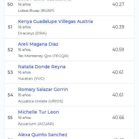
50
40.27
16
años
Lobos Buap
(
BUAP
)
Kenya Guadalupe
Villegas Austria
51
40.39
16
años
Dracarys
(
DRA
)
Areli
Magana Diaz
52
40.59
15
años
Tec Monterrey Qro
(
TECQR
)
Natalia
Donde Reyna
53
40.61
16
años
Yucatan
(
YUC
)
Romary
Salazar Gorrin
54
40.61
15
años
Acuatica Urioste
(
URIOS
)
Michelle
Tur Leon
55
40.66
16
años
Acuarium
(
ACUAR
)
Alexa
Quinto Sanchez