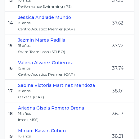
13
37.50
16
años
Performance Swimming
(
PS
)
Jessica
Andrade Mundo
14
37.62
15
años
Centro Acuatico Premier
(
CAP
)
Jazmin
Mares Padilla
15
37.72
15
años
Swim Team Leon
(
STLEO
)
Valeria
Alvarez Gutierrez
16
37.74
15
años
Centro Acuatico Premier
(
CAP
)
Sabina Victoria
Martinez Mendoza
17
38.01
15
años
Oaxaca
(
OAX
)
Ariadna Gisela
Romero Brena
18
38.17
16
años
Imss
(
IMSS
)
Miriam
Kassin Cohen
19
38.21
16
años