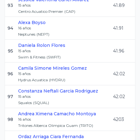
93
41.89
15
años
Centro Acuatico Premier
(
CAP
)
Alexa
Boyso
94
41.91
16
años
Neptunes
(
NEPT
)
Daniela
Rolon Flores
95
41.96
15
años
Swim & Fitness
(
SWFIT
)
Camila Simone
Mireles Gomez
96
42.02
15
años
Hydrus Acuatica
(
HYDRU
)
Constanza Neftali
Garcia Rodriguez
97
42.02
15
años
Squalos
(
SQUAL
)
Andrea Ximena
Camacho Montoya
98
4203
16
años
Tritones Alberca Olimpica Guam
(
TRITO
)
Ordaz Arriaga
Ciara Fernanda