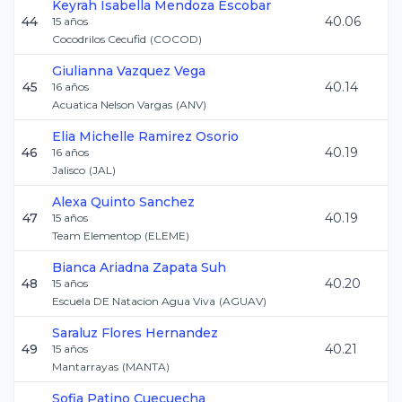
Keyrah Isabella
Mendoza Escobar
44
40.06
15
años
Cocodrilos Cecufid
(
COCOD
)
Giulianna
Vazquez Vega
45
40.14
16
años
Acuatica Nelson Vargas
(
ANV
)
Elia Michelle
Ramirez Osorio
46
40.19
16
años
Jalisco
(
JAL
)
Alexa
Quinto Sanchez
47
40.19
15
años
Team Elementop
(
ELEME
)
Bianca Ariadna
Zapata Suh
48
40.20
15
años
Escuela DE Natacion Agua Viva
(
AGUAV
)
Saraluz
Flores Hernandez
49
40.21
15
años
Mantarrayas
(
MANTA
)
Sofia
Patino Cuecuecha