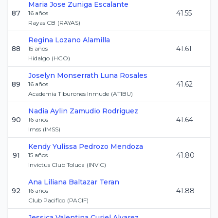
Maria Jose
Zuniga Escalante
87
41.55
16
años
Rayas CB
(
RAYAS
)
Regina
Lozano Alamilla
88
41.61
15
años
Hidalgo
(
HGO
)
Joselyn Monserrath
Luna Rosales
89
41.62
16
años
Academia Tiburones Inmude
(
ATIBU
)
Nadia Aylin
Zamudio Rodriguez
90
41.64
16
años
Imss
(
IMSS
)
Kendy Yulissa
Pedrozo Mendoza
91
41.80
15
años
Invictus Club Toluca
(
INVIC
)
Ana Liliana
Baltazar Teran
92
41.88
16
años
Club Pacifico
(
PACIF
)
Jessica Valentina
Curiel Alvarez