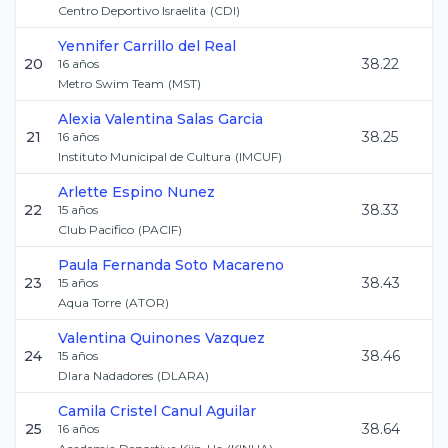
Centro Deportivo Israelita
(
CDI
)
Yennifer
Carrillo del Real
20
38.22
16
años
Metro Swim Team
(
MST
)
Alexia Valentina
Salas Garcia
21
38.25
16
años
Instituto Municipal de Cultura
(
IMCUF
)
Arlette
Espino Nunez
22
38.33
15
años
Club Pacifico
(
PACIF
)
Paula Fernanda
Soto Macareno
23
38.43
15
años
Aqua Torre
(
ATOR
)
Valentina
Quinones Vazquez
24
38.46
15
años
Dlara Nadadores
(
DLARA
)
Camila Cristel
Canul Aguilar
25
38.64
16
años