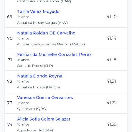
Centro Acuatico Premier
(
CAP
)
Tania
Velez Moyado
69
41.10
16
años
Acuatica Nelson Vargas
(
ANV
)
Natalia
Roldan DE Carvalho
70
41.14
16
años
All Star Shark & Leones Marino
(
AS&LM
)
Fernanda Michelle
Gonzalez Perez
71
41.18
15
años
San Luis Potosi
(
SLP
)
Natalia
Donde Reyna
72
41.21
16
años
Acuatica Urioste
(
URIOS
)
Vanessa
Guerra Cervantes
73
41.22
16
años
Queretaro
(
QRO
)
Alicia Sofia
Galera Salazar
74
41.25
16
años
Aqua Force
(
AQUAF
)