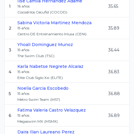
Ilse Camila
Hernandez Adame
1
35.65
16
años
Cocodrilos Cecufid
(
COCOD
)
Sabina Victoria
Martinez Mendoza
2
35.89
15
años
Centro DE Entrenamiento Inlusa
(
CENI
)
Yhoali
Dominguez Munoz
3
36.44
15
años
The Swim Club
(
TSC
)
Karla Nabetse
Negrete Alcaraz
4
36.83
15
años
Elite Club Siglo Xxi
(
ELITE
)
Noelia
Garcia Escobedo
5
36.88
15
años
Metro Swim Team
(
MST
)
Fatima Valeria
Castro Velazquez
6
36.89
15
años
Megaswim MX
(
MSMX
)
Daira Ilian
Laureano Perez