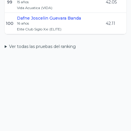
99
42.05
15
años
Vida Acuatica
(
VIDA
)
Dafne Joscelin
Guevara Banda
100
42.11
16
años
Elite Club Siglo Xxi
(
ELITE
)
Ver todas las pruebas del ranking