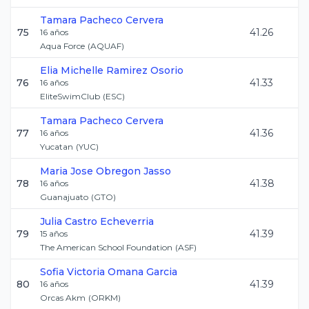
Tamara
Pacheco Cervera
75
41.26
16
años
Aqua Force
(
AQUAF
)
Elia Michelle
Ramirez Osorio
76
41.33
16
años
EliteSwimClub
(
ESC
)
Tamara
Pacheco Cervera
77
41.36
16
años
Yucatan
(
YUC
)
Maria Jose
Obregon Jasso
78
41.38
16
años
Guanajuato
(
GTO
)
Julia
Castro Echeverria
79
41.39
15
años
The American School Foundation
(
ASF
)
Sofia Victoria
Omana Garcia
80
41.39
16
años
Orcas Akm
(
ORKM
)