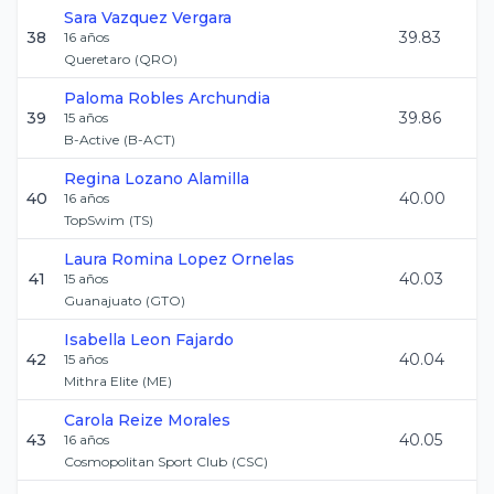
Sara
Vazquez Vergara
38
39.83
16
años
Queretaro
(
QRO
)
Paloma
Robles Archundia
39
39.86
15
años
B-Active
(
B-ACT
)
Regina
Lozano Alamilla
40
40.00
16
años
TopSwim
(
TS
)
Laura Romina
Lopez Ornelas
41
40.03
15
años
Guanajuato
(
GTO
)
Isabella
Leon Fajardo
42
40.04
15
años
Mithra Elite
(
ME
)
Carola
Reize Morales
43
40.05
16
años
Cosmopolitan Sport Club
(
CSC
)