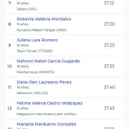
7
37.12
16
años
Jalisco
(
JAL
)
Roberta
Valdivia Montalvo
8
37.20
15
años
Acuatica Nelson Vargas
(
ANV
)
Julieta
Lara Romero
9
37.20
16
años
Team Torres
(
TTORR
)
Nahomi Natali
Garcia Guajardo
10
37.33
16
años
Mantarrayas
(
MANTA
)
Daira Ilian
Laureano Perez
11
37.40
16
años
Veloswim
(
VELOS
)
Fatima Valeria
Castro Velazquez
12
37.43
15
años
Megaswim Mex Nuevo Leon
(
MSNL
)
Mariana
Mardueno Gonzales