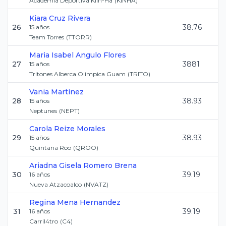
Academia Deportiva Kiin-Ha
(
KINHA
)
Kiara
Cruz Rivera
26
38.76
15
años
Team Torres
(
TTORR
)
Maria Isabel
Angulo Flores
27
3881
15
años
Tritones Alberca Olimpica Guam
(
TRITO
)
Vania
Martinez
28
38.93
15
años
Neptunes
(
NEPT
)
Carola
Reize Morales
29
38.93
15
años
Quintana Roo
(
QROO
)
Ariadna Gisela
Romero Brena
30
39.19
16
años
Nueva Atzacoalco
(
NVATZ
)
Regina
Mena Hernandez
31
39.19
16
años
Carril4tro
(
C4
)