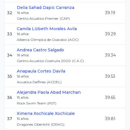
Delia Sahad
Dapic Carranza
32
39.19
16
años
Centro Acuatico Premier
(
CAP
)
Camila Lizbeth
Morales Avila
33
39.29
16
años
Alberca Olimpica de Coacalco
(
AOC
)
Andrea
Castro Salgado
34
39.34
16
años
Centro Acuatico Coahuila 2000
(
C.A.C
)
Anapaula
Cortes Davila
35
39.53
16
años
Acuatica Delfines
(
ACDEL
)
Alejandra Paola
Abad Marchan
36
39.65
15
años
Rock Swim Team
(
RST
)
Ximena
Xochicale Xochicale
37
39.81
15
años
Dragones Oberlicht
(
DRAG
)