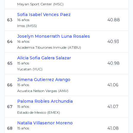
Mayan Sport Center
(
MSC
)
Sofia Isabel
Vences Paez
63
40.88
16
años
Imss
(
IMSS
)
Joselyn Monserrath
Luna Rosales
64
40.93
16
años
Academia Tiburones Inmude
(
ATIBU
)
Alicia Sofia
Galera Salazar
65
40.98
15
años
Yucatan
(
YUC
)
Jimena
Gutierrez Arango
66
41.06
15
años
Acuatica Nelson Vargas
(
ANV
)
Paloma
Robles Archundia
67
41.07
15
años
Estado de Mexico
(
EMEX
)
Natalia
Villasenor Moreno
68
41.08
15
años