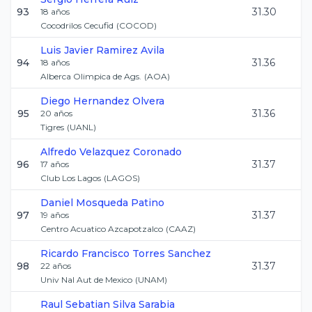
93
31.30
18
años
Cocodrilos Cecufid
(
COCOD
)
Luis Javier
Ramirez Avila
94
31.36
18
años
Alberca Olimpica de Ags.
(
AOA
)
Diego
Hernandez Olvera
95
31.36
20
años
Tigres
(
UANL
)
Alfredo
Velazquez Coronado
96
31.37
17
años
Club Los Lagos
(
LAGOS
)
Daniel
Mosqueda Patino
97
31.37
19
años
Centro Acuatico Azcapotzalco
(
CAAZ
)
Ricardo Francisco
Torres Sanchez
98
31.37
22
años
Univ Nal Aut de Mexico
(
UNAM
)
Raul Sebatian
Silva Sarabia