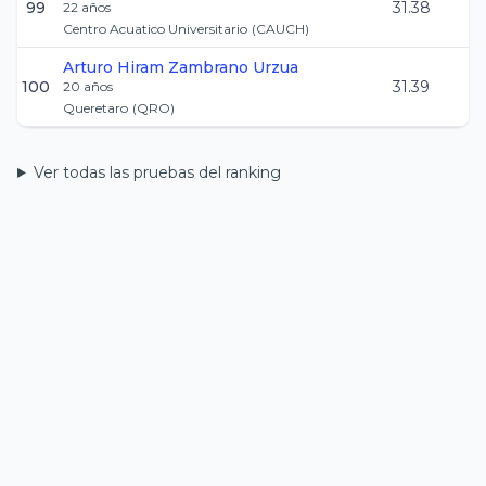
99
31.38
22
años
Centro Acuatico Universitario
(
CAUCH
)
Arturo Hiram
Zambrano Urzua
100
31.39
20
años
Queretaro
(
QRO
)
Ver todas las pruebas del ranking