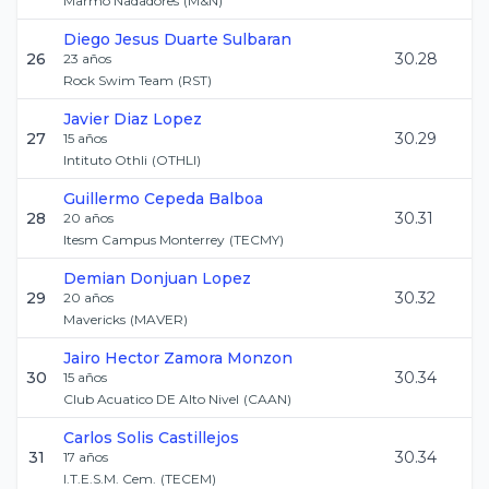
Marmo Nadadores
(
M&N
)
Diego Jesus
Duarte Sulbaran
26
30.28
23
años
Rock Swim Team
(
RST
)
Javier
Diaz Lopez
27
30.29
15
años
Intituto Othli
(
OTHLI
)
Guillermo
Cepeda Balboa
28
30.31
20
años
Itesm Campus Monterrey
(
TECMY
)
Demian
Donjuan Lopez
29
30.32
20
años
Mavericks
(
MAVER
)
Jairo Hector
Zamora Monzon
30
30.34
15
años
Club Acuatico DE Alto Nivel
(
CAAN
)
Carlos
Solis Castillejos
31
30.34
17
años
I.T.E.S.M. Cem.
(
TECEM
)