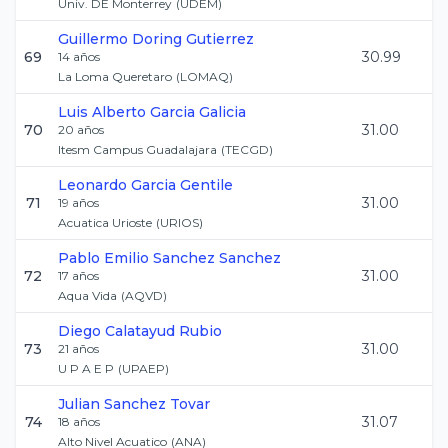
Univ. DE Monterrey
(
UDEM
)
Guillermo
Doring Gutierrez
69
30.99
14
años
La Loma Queretaro
(
LOMAQ
)
Luis Alberto
Garcia Galicia
70
31.00
20
años
Itesm Campus Guadalajara
(
TECGD
)
Leonardo
Garcia Gentile
71
31.00
19
años
Acuatica Urioste
(
URIOS
)
Pablo Emilio
Sanchez Sanchez
72
31.00
17
años
Aqua Vida
(
AQVD
)
Diego
Calatayud Rubio
73
31.00
21
años
U P A E P
(
UPAEP
)
Julian
Sanchez Tovar
74
31.07
18
años
Alto Nivel Acuatico
(
ANA
)