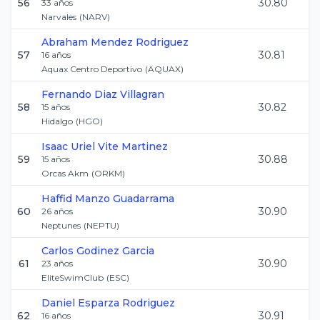
56
30.80
33
años
Narvales
(
NARV
)
Abraham
Mendez Rodriguez
57
30.81
16
años
Aquax Centro Deportivo
(
AQUAX
)
Fernando
Diaz Villagran
58
30.82
15
años
Hidalgo
(
HGO
)
Isaac Uriel
Vite Martinez
59
30.88
15
años
Orcas Akm
(
ORKM
)
Haffid
Manzo Guadarrama
60
30.90
26
años
Neptunes
(
NEPTU
)
Carlos
Godinez Garcia
61
30.90
23
años
EliteSwimClub
(
ESC
)
Daniel
Esparza Rodriguez
62
30.91
16
años