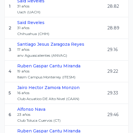
Said
Reveles
1
28.82
31
años
Uach
(
UACH
)
Said
Reveles
2
28.89
31
años
Chihuahua
(
CHIH
)
Santiago Jesus
Zaragoza Reyes
3
29.16
17
años
anv Aguascalientes
(
ANVAG
)
Ruben Gaspar
Cantu Miranda
4
29.22
19
años
Itesm Campus Monterrey
(
ITESM
)
Jairo Hector
Zamora Monzon
5
29.33
16
años
Club Acuatico DE Alto Nivel
(
CAAN
)
Alfonso
Nava
6
29.46
23
años
Club Toluca Cuervos
(
CT
)
Ruben Gaspar
Cantu Miranda