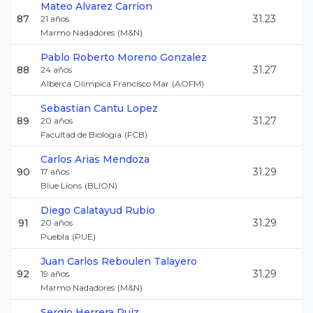
Mateo
Alvarez Carrion
87
31.23
21
años
Marmo Nadadores
(
M&N
)
Pablo Roberto
Moreno Gonzalez
88
31.27
24
años
Alberca Olimpica Francisco Mar
(
AOFM
)
Sebastian
Cantu Lopez
89
31.27
20
años
Facultad de Biologia
(
FCB
)
Carlos
Arias Mendoza
90
31.29
17
años
Blue Lions
(
BLION
)
Diego
Calatayud Rubio
91
31.29
20
años
Puebla
(
PUE
)
Juan Carlos
Reboulen Talayero
92
31.29
19
años
Marmo Nadadores
(
M&N
)
Sergio
Herrera Ruiz