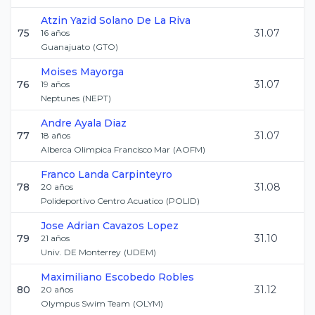
Atzin Yazid
Solano De La Riva
75
31.07
16
años
Guanajuato
(
GTO
)
Moises
Mayorga
76
31.07
19
años
Neptunes
(
NEPT
)
Andre
Ayala Diaz
77
31.07
18
años
Alberca Olimpica Francisco Mar
(
AOFM
)
Franco
Landa Carpinteyro
78
31.08
20
años
Polideportivo Centro Acuatico
(
POLID
)
Jose Adrian
Cavazos Lopez
79
31.10
21
años
Univ. DE Monterrey
(
UDEM
)
Maximiliano
Escobedo Robles
80
31.12
20
años
Olympus Swim Team
(
OLYM
)