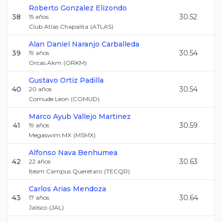
Roberto
Gonzalez Elizondo
38
30.52
15
años
Club Atlas Chapalita
(
ATLAS
)
Alan Daniel
Naranjo Carballeda
39
30.54
19
años
Orcas Akm
(
ORKM
)
Gustavo
Ortiz Padilla
40
30.54
20
años
Comude Leon
(
COMUD
)
Marco Ayub
Vallejo Martinez
41
30.59
19
años
Megaswim MX
(
MSMX
)
Alfonso
Nava Benhumea
42
30.63
22
años
Itesm Campus Queretaro
(
TECQR
)
Carlos
Arias Mendoza
43
30.64
17
años
Jalisco
(
JAL
)