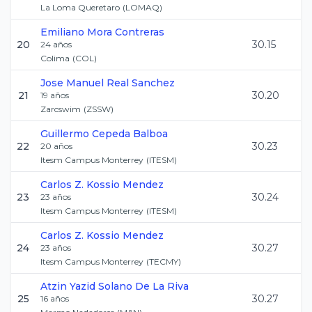
La Loma Queretaro
(
LOMAQ
)
Emiliano
Mora Contreras
20
30.15
24
años
Colima
(
COL
)
Jose Manuel
Real Sanchez
21
30.20
19
años
Zarcswim
(
ZSSW
)
Guillermo
Cepeda Balboa
22
30.23
20
años
Itesm Campus Monterrey
(
ITESM
)
Carlos Z.
Kossio Mendez
23
30.24
23
años
Itesm Campus Monterrey
(
ITESM
)
Carlos Z.
Kossio Mendez
24
30.27
23
años
Itesm Campus Monterrey
(
TECMY
)
Atzin Yazid
Solano De La Riva
25
30.27
16
años