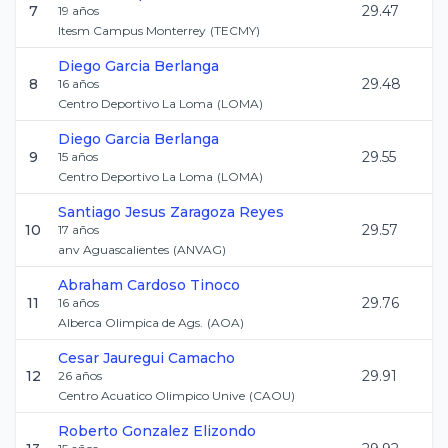
7
29.47
19
años
Itesm Campus Monterrey
(
TECMY
)
Diego
Garcia Berlanga
8
29.48
16
años
Centro Deportivo La Loma
(
LOMA
)
Diego
Garcia Berlanga
9
29.55
15
años
Centro Deportivo La Loma
(
LOMA
)
Santiago Jesus
Zaragoza Reyes
10
29.57
17
años
anv Aguascalientes
(
ANVAG
)
Abraham
Cardoso Tinoco
11
29.76
16
años
Alberca Olimpica de Ags.
(
AOA
)
Cesar
Jauregui Camacho
12
29.91
26
años
Centro Acuatico Olimpico Unive
(
CAOU
)
Roberto
Gonzalez Elizondo