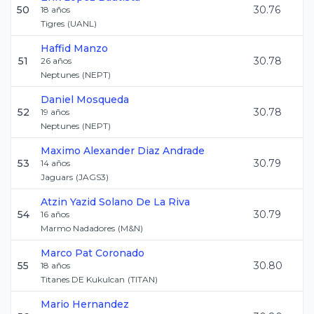
50
30.76
18
años
Tigres
(
UANL
)
Haffid
Manzo
51
30.78
26
años
Neptunes
(
NEPT
)
Daniel
Mosqueda
52
30.78
19
años
Neptunes
(
NEPT
)
Maximo Alexander
Diaz Andrade
53
30.79
14
años
Jaguars
(
JAGS3
)
Atzin Yazid
Solano De La Riva
54
30.79
16
años
Marmo Nadadores
(
M&N
)
Marco
Pat Coronado
55
30.80
18
años
Titanes DE Kukulcan
(
TITAN
)
Mario
Hernandez