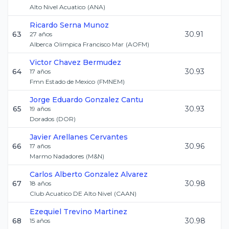
Alto Nivel Acuatico
(
ANA
)
Ricardo
Serna Munoz
63
30.91
27
años
Alberca Olimpica Francisco Mar
(
AOFM
)
Victor
Chavez Bermudez
64
30.93
17
años
Fmn Estado de Mexico
(
FMNEM
)
Jorge Eduardo
Gonzalez Cantu
65
30.93
19
años
Dorados
(
DOR
)
Javier
Arellanes Cervantes
66
30.96
17
años
Marmo Nadadores
(
M&N
)
Carlos Alberto
Gonzalez Alvarez
67
30.98
18
años
Club Acuatico DE Alto Nivel
(
CAAN
)
Ezequiel
Trevino Martinez
68
30.98
15
años