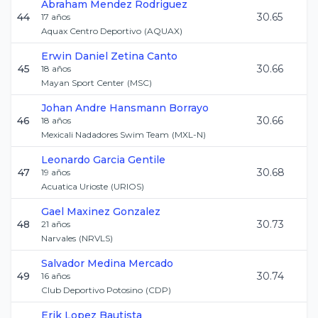
Abraham
Mendez Rodriguez
44
30.65
17
años
Aquax Centro Deportivo
(
AQUAX
)
Erwin Daniel
Zetina Canto
45
30.66
18
años
Mayan Sport Center
(
MSC
)
Johan Andre
Hansmann Borrayo
46
30.66
18
años
Mexicali Nadadores Swim Team
(
MXL-N
)
Leonardo
Garcia Gentile
47
30.68
19
años
Acuatica Urioste
(
URIOS
)
Gael
Maxinez Gonzalez
48
30.73
21
años
Narvales
(
NRVLS
)
Salvador
Medina Mercado
49
30.74
16
años
Club Deportivo Potosino
(
CDP
)
Erik
Lopez Bautista