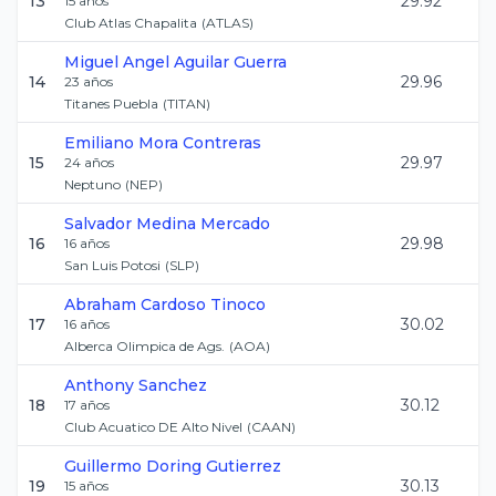
13
29.92
15
años
Club Atlas Chapalita
(
ATLAS
)
Miguel Angel
Aguilar Guerra
14
29.96
23
años
Titanes Puebla
(
TITAN
)
Emiliano
Mora Contreras
15
29.97
24
años
Neptuno
(
NEP
)
Salvador
Medina Mercado
16
29.98
16
años
San Luis Potosi
(
SLP
)
Abraham
Cardoso Tinoco
17
30.02
16
años
Alberca Olimpica de Ags.
(
AOA
)
Anthony
Sanchez
18
30.12
17
años
Club Acuatico DE Alto Nivel
(
CAAN
)
Guillermo
Doring Gutierrez
19
30.13
15
años