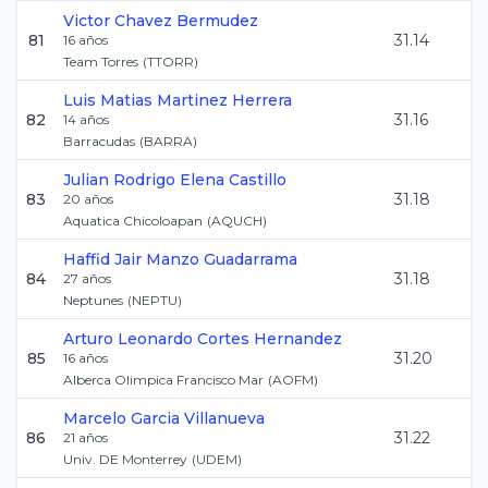
Victor
Chavez Bermudez
81
31.14
16
años
Team Torres
(
TTORR
)
Luis Matias
Martinez Herrera
82
31.16
14
años
Barracudas
(
BARRA
)
Julian Rodrigo
Elena Castillo
83
31.18
20
años
Aquatica Chicoloapan
(
AQUCH
)
Haffid Jair
Manzo Guadarrama
84
31.18
27
años
Neptunes
(
NEPTU
)
Arturo Leonardo
Cortes Hernandez
85
31.20
16
años
Alberca Olimpica Francisco Mar
(
AOFM
)
Marcelo
Garcia Villanueva
86
31.22
21
años
Univ. DE Monterrey
(
UDEM
)