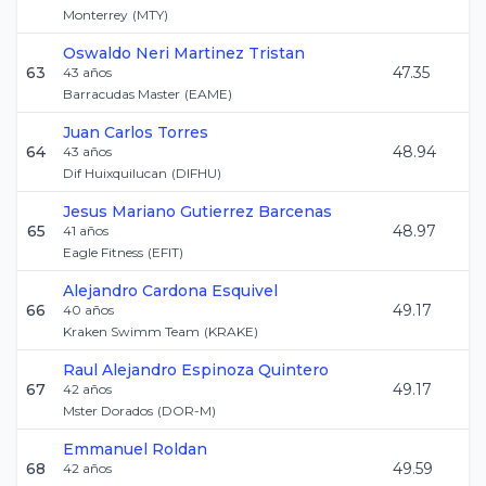
Monterrey
(
MTY
)
Oswaldo Neri
Martinez Tristan
63
47.35
43
años
Barracudas Master
(
EAME
)
Juan Carlos
Torres
64
48.94
43
años
Dif Huixquilucan
(
DIFHU
)
Jesus Mariano
Gutierrez Barcenas
65
48.97
41
años
Eagle Fitness
(
EFIT
)
Alejandro
Cardona Esquivel
66
49.17
40
años
Kraken Swimm Team
(
KRAKE
)
Raul Alejandro
Espinoza Quintero
67
49.17
42
años
Mster Dorados
(
DOR-M
)
Emmanuel
Roldan
68
49.59
42
años