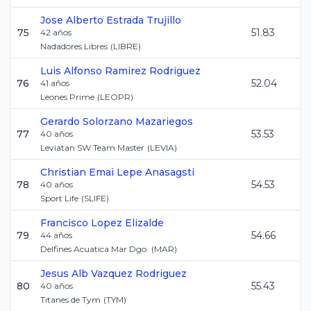
Jose Alberto
Estrada Trujillo
75
51.83
42
años
Nadadores Libres
(
LIBRE
)
Luis Alfonso
Ramirez Rodriguez
76
52.04
41
años
Leones Prime
(
LEOPR
)
Gerardo
Solorzano Mazariegos
77
53.53
40
años
Leviatan SW Team Master
(
LEVIA
)
Christian Emai
Lepe Anasagsti
78
54.53
40
años
Sport Life
(
SLIFE
)
Francisco
Lopez Elizalde
79
54.66
44
años
Delfines Acuatica Mar Dgo.
(
MAR
)
Jesus Alb
Vazquez Rodriguez
80
55.43
40
años
Titanes de Tym
(
TYM
)