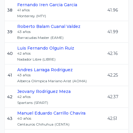
Fernando Iren
Garcia Garcia
38
41.96
41
años
Monterrey
(
MTY
)
Roberto Balam
Cuanal Valdez
39
41.99
43
años
Barracudas Master
(
EAME
)
Luis Fernando
Olguin Ruiz
40
42.16
42
años
Nadador Libre
(
LIBRE
)
Andres
Larraga Rodriguez
41
42.25
43
años
Alberca Olimpica Mariano Arist
(
AOMA
)
Jeovany
Rodriguez Meza
42
42.37
42
años
Spartans
(
SPART
)
Manuel Eduardo
Carrillo Chavira
43
42.51
40
años
Centauros Chihuhua
(
CENTA
)