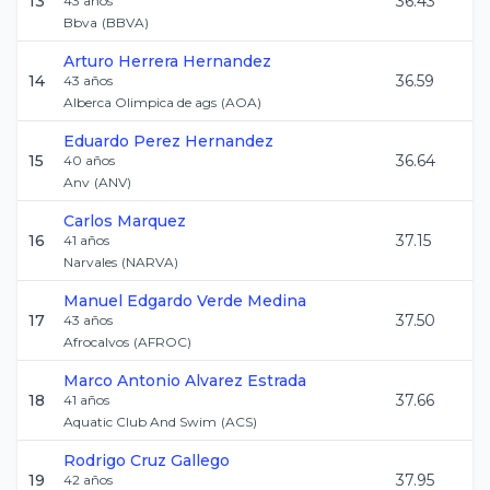
13
36.43
43
años
Bbva
(
BBVA
)
Arturo
Herrera Hernandez
14
36.59
43
años
Alberca Olimpica de ags
(
AOA
)
Eduardo
Perez Hernandez
15
36.64
40
años
Anv
(
ANV
)
Carlos
Marquez
16
37.15
41
años
Narvales
(
NARVA
)
Manuel Edgardo
Verde Medina
17
37.50
43
años
Afrocalvos
(
AFROC
)
Marco Antonio
Alvarez Estrada
18
37.66
41
años
Aquatic Club And Swim
(
ACS
)
Rodrigo
Cruz Gallego
19
37.95
42
años