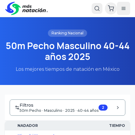
Ranking Nacional
50m Pecho Masculino 40-44
años 2025
Los mejores tiempos de natación en México
Filtros
2
50m Pecho · Masculino · 2025 · 40-44 años
NADADOR
TIEMPO