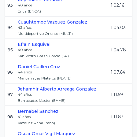
93
1:02.16
40
años
Enca
(
ENCA
)
Cuauhtemoc
Vazquez Gonzalez
94
1:04.03
42
años
Multideportivo Oriente
(
MULTI
)
Efrain
Esquivel
95
1:04.78
40
años
San Pedro Garza Garcia
(
SP
)
Daniel
Guillen Cruz
96
1:07.64
44
años
Mantarrayas Plateros
(
PLATE
)
Jehamhir Alberto
Arreaga Gonzalez
97
1:11.59
44
años
Barracudas Master
(
EAME
)
Bernabel
Sanchez
98
1:11.83
41
años
Vazquez Rana
(
rana
)
Oscar Omar
Vigil Marquez