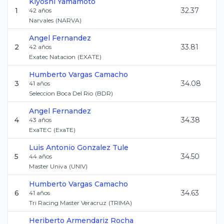
Kiyoshi
Yamamoto
1
32.37
42
años
Narvales
(
NARVA
)
Angel
Fernandez
2
33.81
42
años
Exatec Natacion
(
EXATE
)
Humberto
Vargas Camacho
3
34.08
41
años
Seleccion Boca Del Rio
(
BDR
)
Angel
Fernandez
4
34.38
43
años
ExaTEC
(
ExaTE
)
Luis Antonio
Gonzalez Tule
5
34.50
44
años
Master Univa
(
UNIV
)
Humberto
Vargas Camacho
6
34.63
41
años
Tri Racing Master Veracruz
(
TRIMA
)
Heriberto
Armendariz Rocha