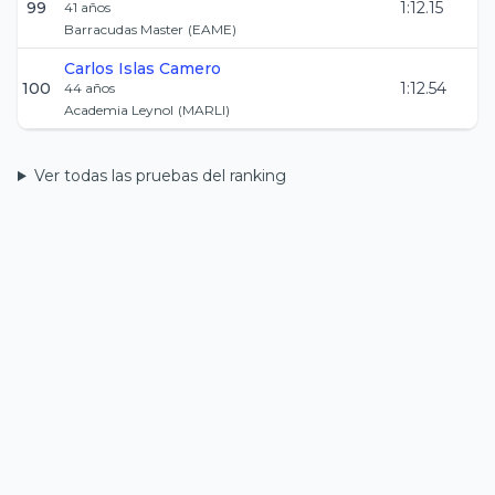
99
1:12.15
41
años
Barracudas Master
(
EAME
)
Carlos
Islas Camero
100
1:12.54
44
años
Academia Leynol
(
MARLI
)
Ver todas las pruebas del ranking