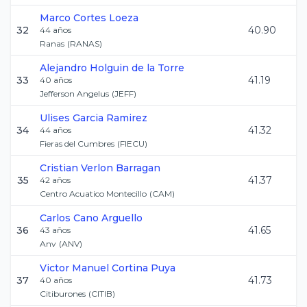
Marco
Cortes Loeza
32
40.90
44
años
Ranas
(
RANAS
)
Alejandro
Holguin de la Torre
33
41.19
40
años
Jefferson Angelus
(
JEFF
)
Ulises
Garcia Ramirez
34
41.32
44
años
Fieras del Cumbres
(
FIECU
)
Cristian
Verlon Barragan
35
41.37
42
años
Centro Acuatico Montecillo
(
CAM
)
Carlos
Cano Arguello
36
41.65
43
años
Anv
(
ANV
)
Victor Manuel
Cortina Puya
37
41.73
40
años
Citiburones
(
CITIB
)