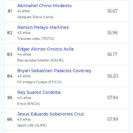
Abimahel
Chino Modesto
81
55.67
41
años
Vazquez Rana
(
rana
)
Ramon
Pelayo Martinez
82
55.96
43
años
Tritones Udlp
(
TRITO
)
Edgar Alonzo
Orozco Avila
83
56.17
44
años
Barracudas Master
(
EAME
)
Bryan Sebastian
Palacios Coveney
84
56.20
43
años
Fit Integra Coapa
(
FTICO
)
Rey
Suarez Cordoba
85
57.94
40
años
Enca
(
ENCA
)
Jesus Eduardo
Soberones Cruz
86
57.99
43
años
Sport Life
(
SLIFE
)