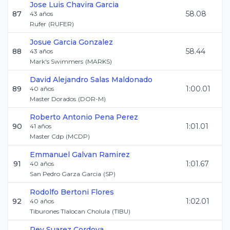
Jose Luis
Chavira Garcia
87
58.08
43
años
Rufer
(
RUFER
)
Josue
Garcia Gonzalez
88
58.44
43
años
Mark's Swimmers
(
MARKS
)
David Alejandro
Salas Maldonado
89
1:00.01
40
años
Master Dorados
(
DOR-M
)
Roberto Antonio
Pena Perez
90
1:01.01
41
años
Master Cdp
(
MCDP
)
Emmanuel
Galvan Ramirez
91
1:01.67
40
años
San Pedro Garza Garcia
(
SP
)
Rodolfo
Bertoni Flores
92
1:02.01
40
años
Tiburones Tlalocan Cholula
(
TIBU
)
Rey
Suarez Cordova