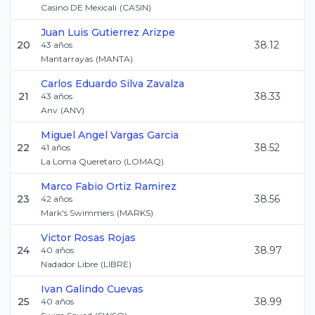
Casino DE Mexicali
(
CASIN
)
Juan Luis
Gutierrez Arizpe
20
38.12
43
años
Mantarrayas
(
MANTA
)
Carlos Eduardo
Silva Zavalza
21
38.33
43
años
Anv
(
ANV
)
Miguel Angel
Vargas Garcia
22
38.52
41
años
La Loma Queretaro
(
LOMAQ
)
Marco Fabio
Ortiz Ramirez
23
38.56
42
años
Mark's Swimmers
(
MARKS
)
Victor
Rosas Rojas
24
38.97
40
años
Nadador Libre
(
LIBRE
)
Ivan
Galindo Cuevas
25
38.99
40
años