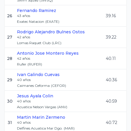
Swim Squad
(
SWSQ
)
Fernando
Ramirez
26
39.16
43
años
Exatec Natacion
(
EXATE
)
Rodrigo Alejandro
Bulnes Ostos
27
39.22
42
años
Lomas Raquet Club
(
LRC
)
Antonio Jose
Montero Reyes
28
40.11
42
años
Rufer
(
RUFER
)
Ivan
Galindo Cuevas
29
40.36
40
años
Caimanes Ceforma
(
CEFOR
)
Jesus
Ayala Colin
30
40.59
40
años
Acuatica Nelson Vargas
(
ANV
)
Martin
Marin Zermeno
31
40.72
40
años
Delfines Acuatica Mar Dgo.
(
MAR
)