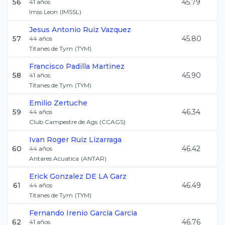
56
45.79
41
años
Imss Leon
(
IMSSL
)
Jesus Antonio
Ruiz Vazquez
57
45.80
44
años
Titanes de Tym
(
TYM
)
Francisco
Padilla Martinez
58
45.90
41
años
Titanes de Tym
(
TYM
)
Emilio
Zertuche
59
46.34
44
años
Club Campestre de Ags
(
CCAGS
)
Ivan Roger
Ruiz Lizarraga
60
46.42
44
años
Antares Acuatica
(
ANTAR
)
Erick
Gonzalez DE LA Garz
61
46.49
44
años
Titanes de Tym
(
TYM
)
Fernando Irenio
Garcia Garcia
62
46.76
41
años