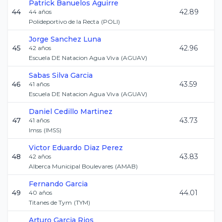
Patrick
Banuelos Aguirre
44
42.89
44
años
Polideportivo de la Recta
(
POLI
)
Jorge
Sanchez Luna
45
42.96
42
años
Escuela DE Natacion Agua Viva
(
AGUAV
)
Sabas
Silva Garcia
46
43.59
41
años
Escuela DE Natacion Agua Viva
(
AGUAV
)
Daniel
Cedillo Martinez
47
43.73
41
años
Imss
(
IMSS
)
Victor Eduardo
Diaz Perez
48
43.83
42
años
Alberca Municipal Boulevares
(
AMAB
)
Fernando
Garcia
49
44.01
40
años
Titanes de Tym
(
TYM
)
Arturo
Garcia Rios