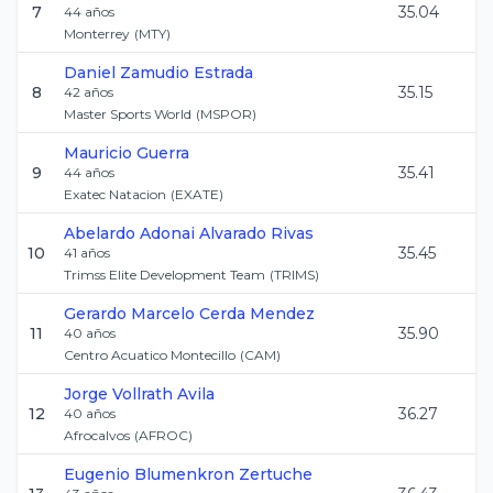
7
35.04
44
años
Monterrey
(
MTY
)
Daniel
Zamudio Estrada
8
35.15
42
años
Master Sports World
(
MSPOR
)
Mauricio
Guerra
9
35.41
44
años
Exatec Natacion
(
EXATE
)
Abelardo Adonai
Alvarado Rivas
10
35.45
41
años
Trimss Elite Development Team
(
TRIMS
)
Gerardo Marcelo
Cerda Mendez
11
35.90
40
años
Centro Acuatico Montecillo
(
CAM
)
Jorge
Vollrath Avila
12
36.27
40
años
Afrocalvos
(
AFROC
)
Eugenio
Blumenkron Zertuche