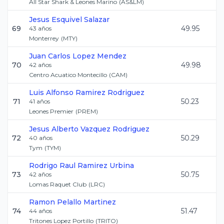
All Star Shark & Leones Marino
(
AS&LM
)
Jesus
Esquivel Salazar
69
49.95
43
años
Monterrey
(
MTY
)
Juan Carlos
Lopez Mendez
70
49.98
42
años
Centro Acuatico Montecillo
(
CAM
)
Luis Alfonso
Ramirez Rodriguez
71
50.23
41
años
Leones Premier
(
PREM
)
Jesus Alberto
Vazquez Rodriguez
72
50.29
40
años
Tym
(
TYM
)
Rodrigo Raul
Ramirez Urbina
73
50.75
42
años
Lomas Raquet Club
(
LRC
)
Ramon
Pelallo Martinez
74
51.47
44
años
Tritones Lopez Portillo
(
TRITO
)