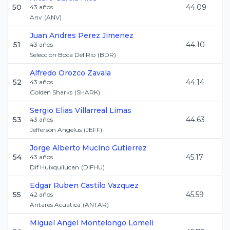
50
44.09
43
años
Anv
(
ANV
)
Juan Andres
Perez Jimenez
51
44.10
43
años
Seleccion Boca Del Rio
(
BDR
)
Alfredo
Orozco Zavala
52
44.14
43
años
Golden Sharks
(
SHARK
)
Sergio Elias
Villarreal Limas
53
44.63
43
años
Jefferson Angelus
(
JEFF
)
Jorge Alberto
Mucino Gutierrez
54
45.17
43
años
Dif Huixquilucan
(
DIFHU
)
Edgar Ruben
Castilo Vazquez
55
45.59
42
años
Antares Acuatica
(
ANTAR
)
Miguel Angel
Montelongo Lomeli