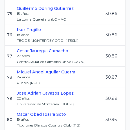
Guillermo
Doring Gutierrez
75
30.86
15
años
La Loma Queretaro
(
LOMAQ
)
Iker
Trujillo
76
30.86
18
años
TEC DE MONTERREY QRO.
(
ITESM
)
Cesar
Jauregui Camacho
77
30.86
27
años
Centro Acuatico Olimpico Unive
(
CAOU
)
Miguel Angel
Aguilar Guerra
78
30.87
24
años
Puebla
(
PUE
)
Jose Adrian
Cavazos Lopez
79
30.88
22
años
Universidad de Monterrey
(
UDEM
)
Oscar Obed
Ibarra Soto
80
30.96
19
años
Tiburones Blancos Country Club
(
TIB
)