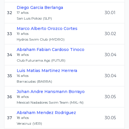
Diego
Garcia Berlanga
32
30.01
17
años
San Luis Potosi
(
SLP
)
Marco Alberto
Orozco Cortes
33
30.02
19
años
Hydros Swim Club
(
HYDRO
)
Abraham Fabian
Cardoso Tinoco
34
30.04
18
años
Club Futurama Ags
(
FUTUR
)
Luis Matias
Martinez Herrera
35
30.04
16
años
Barracudas
(
BARRA
)
Johan Andre
Hansmann Borrayo
36
30.05
18
años
Mexicali Nadadores Swim Team
(
MXL-N
)
Abraham
Mendez Rodriguez
37
30.05
18
años
Veracruz
(
VER
)