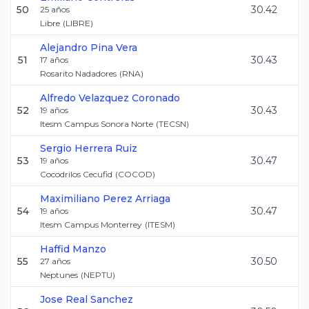
50
30.42
25
años
Libre
(
LIBRE
)
Alejandro
Pina Vera
51
30.43
17
años
Rosarito Nadadores
(
RNA
)
Alfredo
Velazquez Coronado
52
30.43
19
años
Itesm Campus Sonora Norte
(
TECSN
)
Sergio
Herrera Ruiz
53
30.47
19
años
Cocodrilos Cecufid
(
COCOD
)
Maximiliano
Perez Arriaga
54
30.47
19
años
Itesm Campus Monterrey
(
ITESM
)
Haffid
Manzo
55
30.50
27
años
Neptunes
(
NEPTU
)
Jose
Real Sanchez