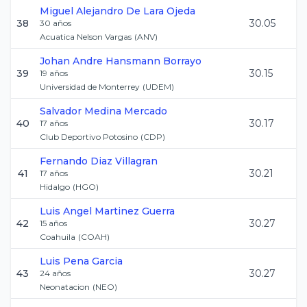
Miguel Alejandro
De Lara Ojeda
38
30.05
30
años
Acuatica Nelson Vargas
(
ANV
)
Johan Andre
Hansmann Borrayo
39
30.15
19
años
Universidad de Monterrey
(
UDEM
)
Salvador
Medina Mercado
40
30.17
17
años
Club Deportivo Potosino
(
CDP
)
Fernando
Diaz Villagran
41
30.21
17
años
Hidalgo
(
HGO
)
Luis Angel
Martinez Guerra
42
30.27
15
años
Coahuila
(
COAH
)
Luis
Pena Garcia
43
30.27
24
años
Neonatacion
(
NEO
)