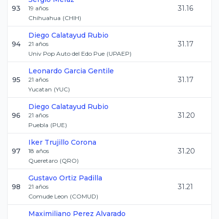
93
31.16
19
años
Chihuahua
(
CHIH
)
Diego
Calatayud Rubio
94
31.17
21
años
Univ Pop Auto del Edo Pue
(
UPAEP
)
Leonardo
Garcia Gentile
95
31.17
21
años
Yucatan
(
YUC
)
Diego
Calatayud Rubio
96
31.20
21
años
Puebla
(
PUE
)
Iker
Trujillo Corona
97
31.20
18
años
Queretaro
(
QRO
)
Gustavo
Ortiz Padilla
98
31.21
21
años
Comude Leon
(
COMUD
)
Maximiliano
Perez Alvarado