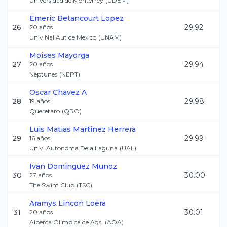
Universidad de Monterrey
(
UDEM
)
Emeric
Betancourt Lopez
26
29.92
20
años
Univ Nal Aut de Mexico
(
UNAM
)
Moises
Mayorga
27
29.94
20
años
Neptunes
(
NEPT
)
Oscar
Chavez A
28
29.98
19
años
Queretaro
(
QRO
)
Luis Matias
Martinez Herrera
29
29.99
16
años
Univ. Autonoma Dela Laguna
(
UAL
)
Ivan
Dominguez Munoz
30
30.00
27
años
The Swim Club
(
TSC
)
Aramys
Lincon Loera
31
30.01
20
años
Alberca Olimpica de Ags.
(
AOA
)