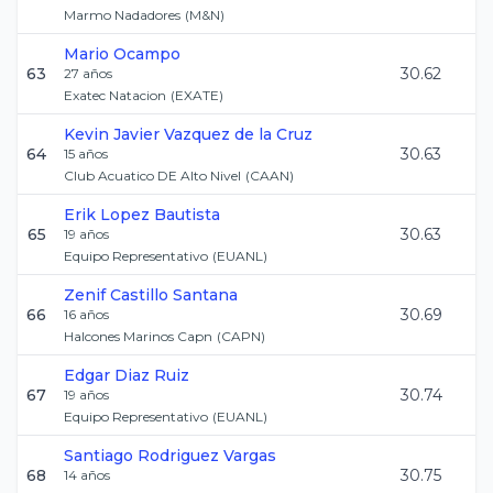
Marmo Nadadores
(
M&N
)
Mario
Ocampo
63
30.62
27
años
Exatec Natacion
(
EXATE
)
Kevin Javier
Vazquez de la Cruz
64
30.63
15
años
Club Acuatico DE Alto Nivel
(
CAAN
)
Erik
Lopez Bautista
65
30.63
19
años
Equipo Representativo
(
EUANL
)
Zenif
Castillo Santana
66
30.69
16
años
Halcones Marinos Capn
(
CAPN
)
Edgar
Diaz Ruiz
67
30.74
19
años
Equipo Representativo
(
EUANL
)
Santiago
Rodriguez Vargas
68
30.75
14
años