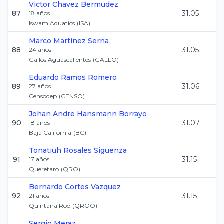
Victor
Chavez Bermudez
87
31.05
18
años
Iswam Aquatics
(
ISA
)
Marco
Martinez Serna
88
31.05
24
años
Gallos Aguascalientes
(
GALLO
)
Eduardo
Ramos Romero
89
31.06
27
años
Censodep
(
CENSO
)
Johan Andre
Hansmann Borrayo
90
31.07
18
años
Baja California
(
BC
)
Tonatiuh
Rosales Siguenza
91
31.15
17
años
Queretaro
(
QRO
)
Bernardo
Cortes Vazquez
92
31.15
21
años
Quintana Roo
(
QROO
)
Sergio
Meraz