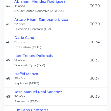
Abraham
Mendez Rodriguez
44
30.30
18
años
Aquax Centro Deportivo
(
AQUAX
)
Arturo Hiram
Zambrano Urzua
45
30.30
22
años
Seleccion Queretaro
(
QRO
)
Dario
Cano
46
30.34
21
años
Chihuahua
(
CHIH
)
Iker
Freites Pollonais
47
30.36
14
años
Titanes de Tym
(
TYM
)
Haffid
Manzo
48
30.37
28
años
Neptunes
(
NEPT
)
Jose Manuel
Real Sanchez
49
30.38
20
años
Zarcswim
(
ZSSW
)
Emiliano
Contreras