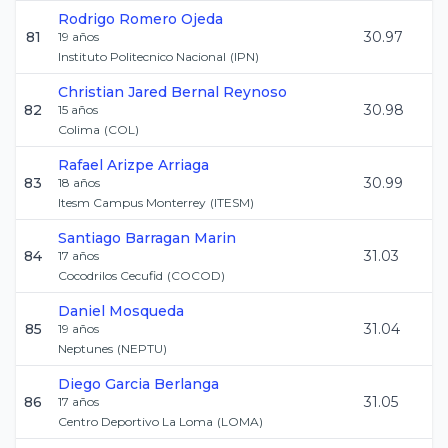
Rodrigo
Romero Ojeda
81
30.97
19
años
Instituto Politecnico Nacional
(
IPN
)
Christian Jared
Bernal Reynoso
82
30.98
15
años
Colima
(
COL
)
Rafael
Arizpe Arriaga
83
30.99
18
años
Itesm Campus Monterrey
(
ITESM
)
Santiago
Barragan Marin
84
31.03
17
años
Cocodrilos Cecufid
(
COCOD
)
Daniel
Mosqueda
85
31.04
19
años
Neptunes
(
NEPTU
)
Diego
Garcia Berlanga
86
31.05
17
años
Centro Deportivo La Loma
(
LOMA
)