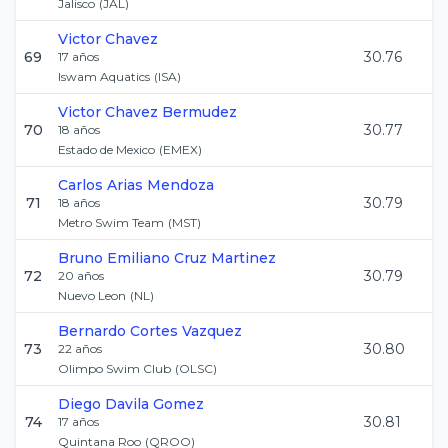
Jalisco
(
JAL
)
Victor
Chavez
69
30.76
17
años
Iswam Aquatics
(
ISA
)
Victor
Chavez Bermudez
70
30.77
18
años
Estado de Mexico
(
EMEX
)
Carlos
Arias Mendoza
71
30.79
18
años
Metro Swim Team
(
MST
)
Bruno Emiliano
Cruz Martinez
72
30.79
20
años
Nuevo Leon
(
NL
)
Bernardo
Cortes Vazquez
73
30.80
22
años
Olimpo Swim Club
(
OLSC
)
Diego
Davila Gomez
74
30.81
17
años
Quintana Roo
(
QROO
)