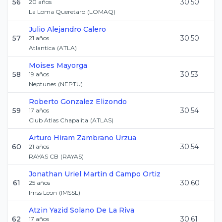
56
30.50
20
años
La Loma Queretaro
(
LOMAQ
)
Julio Alejandro
Calero
57
30.50
21
años
Atlantica
(
ATLA
)
Moises
Mayorga
58
30.53
19
años
Neptunes
(
NEPTU
)
Roberto
Gonzalez Elizondo
59
30.54
17
años
Club Atlas Chapalita
(
ATLAS
)
Arturo Hiram
Zambrano Urzua
60
30.54
21
años
RAYAS CB
(
RAYAS
)
Jonathan Uriel
Martin d Campo Ortiz
61
30.60
25
años
Imss Leon
(
IMSSL
)
Atzin Yazid
Solano De La Riva
62
30.61
17
años