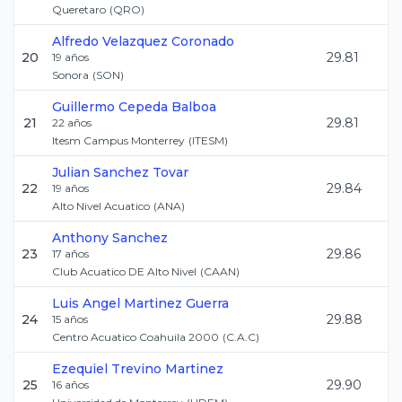
Queretaro
(
QRO
)
Alfredo
Velazquez Coronado
20
29.81
19
años
Sonora
(
SON
)
Guillermo
Cepeda Balboa
21
29.81
22
años
Itesm Campus Monterrey
(
ITESM
)
Julian
Sanchez Tovar
22
29.84
19
años
Alto Nivel Acuatico
(
ANA
)
Anthony
Sanchez
23
29.86
17
años
Club Acuatico DE Alto Nivel
(
CAAN
)
Luis Angel
Martinez Guerra
24
29.88
15
años
Centro Acuatico Coahuila 2000
(
C.A.C
)
Ezequiel
Trevino Martinez
25
29.90
16
años