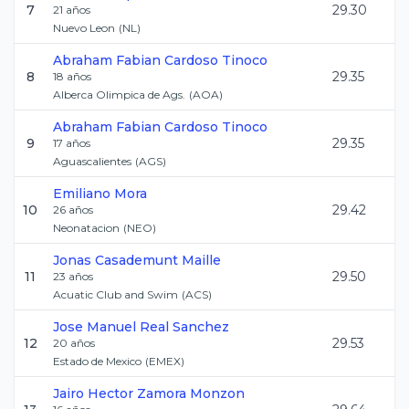
7
29.30
21
años
Nuevo Leon
(
NL
)
Abraham Fabian
Cardoso Tinoco
8
29.35
18
años
Alberca Olimpica de Ags.
(
AOA
)
Abraham Fabian
Cardoso Tinoco
9
29.35
17
años
Aguascalientes
(
AGS
)
Emiliano
Mora
10
29.42
26
años
Neonatacion
(
NEO
)
Jonas
Casademunt Maille
11
29.50
23
años
Acuatic Club and Swim
(
ACS
)
Jose Manuel
Real Sanchez
12
29.53
20
años
Estado de Mexico
(
EMEX
)
Jairo Hector
Zamora Monzon