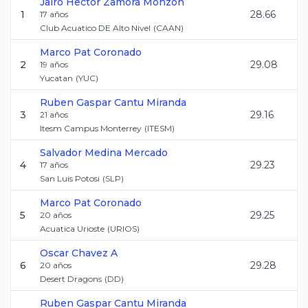
Jairo Hector
Zamora Monzon
1
28.66
17
años
Club Acuatico DE Alto Nivel
(
CAAN
)
Marco
Pat Coronado
2
29.08
19
años
Yucatan
(
YUC
)
Ruben Gaspar
Cantu Miranda
3
29.16
21
años
Itesm Campus Monterrey
(
ITESM
)
Salvador
Medina Mercado
4
29.23
17
años
San Luis Potosi
(
SLP
)
Marco
Pat Coronado
5
29.25
20
años
Acuatica Urioste
(
URIOS
)
Oscar
Chavez A
6
29.28
20
años
Desert Dragons
(
DD
)
Ruben Gaspar
Cantu Miranda