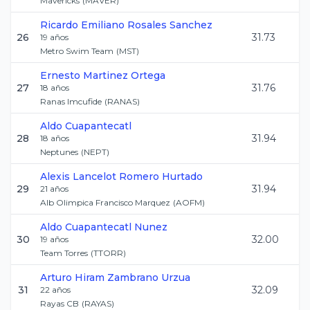
Mavericks
(
MAVER
)
Ricardo Emiliano
Rosales Sanchez
26
31.73
19
años
Metro Swim Team
(
MST
)
Ernesto
Martinez Ortega
27
31.76
18
años
Ranas Imcufide
(
RANAS
)
Aldo
Cuapantecatl
28
31.94
18
años
Neptunes
(
NEPT
)
Alexis Lancelot
Romero Hurtado
29
31.94
21
años
Alb Olimpica Francisco Marquez
(
AOFM
)
Aldo
Cuapantecatl Nunez
30
32.00
19
años
Team Torres
(
TTORR
)
Arturo Hiram
Zambrano Urzua
31
32.09
22
años
Rayas CB
(
RAYAS
)