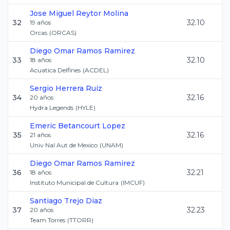
Jose Miguel
Reytor Molina
32
32.10
19
años
Orcas
(
ORCAS
)
Diego Omar
Ramos Ramirez
33
32.10
18
años
Acuatica Delfines
(
ACDEL
)
Sergio
Herrera Ruiz
34
32.16
20
años
Hydra Legends
(
HYLE
)
Emeric
Betancourt Lopez
35
32.16
21
años
Univ Nal Aut de Mexico
(
UNAM
)
Diego Omar
Ramos Ramirez
36
32.21
18
años
Instituto Municipal de Cultura
(
IMCUF
)
Santiago
Trejo Diaz
37
32.23
20
años
Team Torres
(
TTORR
)