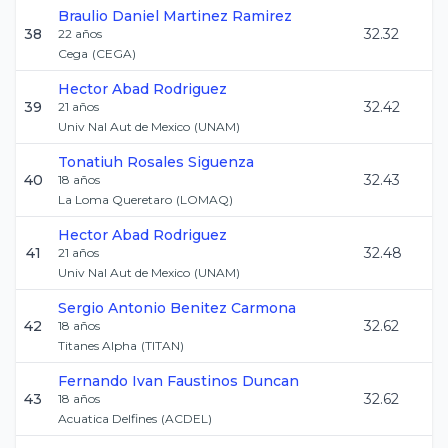
Braulio Daniel
Martinez Ramirez
38
32.32
22
años
Cega
(
CEGA
)
Hector
Abad Rodriguez
39
32.42
21
años
Univ Nal Aut de Mexico
(
UNAM
)
Tonatiuh
Rosales Siguenza
40
32.43
18
años
La Loma Queretaro
(
LOMAQ
)
Hector
Abad Rodriguez
41
32.48
21
años
Univ Nal Aut de Mexico
(
UNAM
)
Sergio Antonio
Benitez Carmona
42
32.62
18
años
Titanes Alpha
(
TITAN
)
Fernando Ivan
Faustinos Duncan
43
32.62
18
años
Acuatica Delfines
(
ACDEL
)