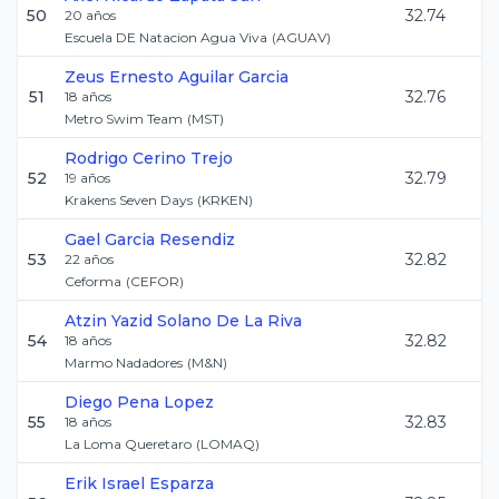
50
32.74
20
años
Escuela DE Natacion Agua Viva
(
AGUAV
)
Zeus Ernesto
Aguilar Garcia
51
32.76
18
años
Metro Swim Team
(
MST
)
Rodrigo
Cerino Trejo
52
32.79
19
años
Krakens Seven Days
(
KRKEN
)
Gael
Garcia Resendiz
53
32.82
22
años
Ceforma
(
CEFOR
)
Atzin Yazid
Solano De La Riva
54
32.82
18
años
Marmo Nadadores
(
M&N
)
Diego
Pena Lopez
55
32.83
18
años
La Loma Queretaro
(
LOMAQ
)
Erik Israel
Esparza