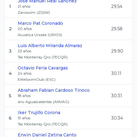
Jose Manuel
Real Sanchez
1
29.54
21
años
Zarcswim
(
ZSSW
)
Marco
Pat Coronado
2
29.58
20
años
Acuatica Urioste
(
URIOS
)
Luis Alberto
Miranda Almaraz
3
29.90
23
años
Tec Monterrey Qro
(
TECQR
)
Octavio
Feria Cavargas
4
30.11
24
años
EliteSwimClub
(
ESC
)
Abraham Fabian
Cardoso Tinoco
5
30.31
18
años
anv Aguascalientes
(
ANVAG
)
Iker
Trujillo Corona
6
30.34
19
años
Tec Monterrey Qro
(
TECQR
)
Erwin Daniel
Zetina Canto