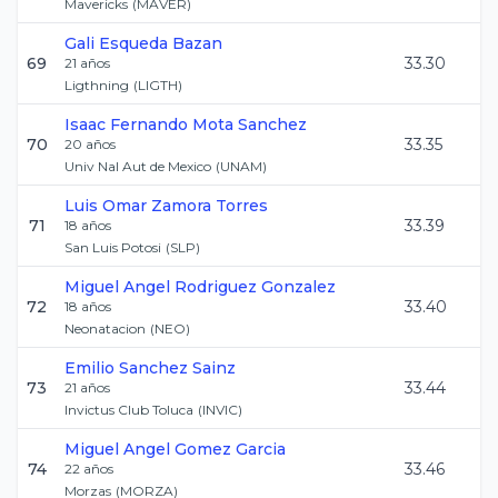
Mavericks
(
MAVER
)
Gali
Esqueda Bazan
69
33.30
21
años
Ligthning
(
LIGTH
)
Isaac Fernando
Mota Sanchez
70
33.35
20
años
Univ Nal Aut de Mexico
(
UNAM
)
Luis Omar
Zamora Torres
71
33.39
18
años
San Luis Potosi
(
SLP
)
Miguel Angel
Rodriguez Gonzalez
72
33.40
18
años
Neonatacion
(
NEO
)
Emilio
Sanchez Sainz
73
33.44
21
años
Invictus Club Toluca
(
INVIC
)
Miguel Angel
Gomez Garcia
74
33.46
22
años
Morzas
(
MORZA
)