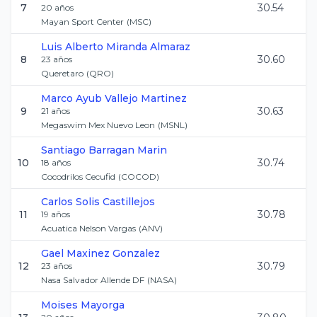
7
30.54
20
años
Mayan Sport Center
(
MSC
)
Luis Alberto
Miranda Almaraz
8
30.60
23
años
Queretaro
(
QRO
)
Marco Ayub
Vallejo Martinez
9
30.63
21
años
Megaswim Mex Nuevo Leon
(
MSNL
)
Santiago
Barragan Marin
10
30.74
18
años
Cocodrilos Cecufid
(
COCOD
)
Carlos
Solis Castillejos
11
30.78
19
años
Acuatica Nelson Vargas
(
ANV
)
Gael
Maxinez Gonzalez
12
30.79
23
años
Nasa Salvador Allende DF
(
NASA
)
Moises
Mayorga