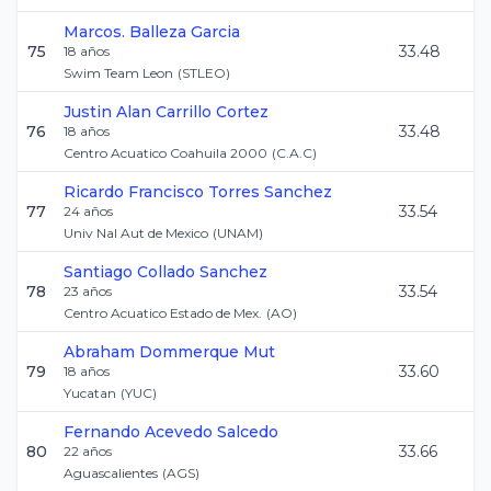
Marcos.
Balleza Garcia
75
33.48
18
años
Swim Team Leon
(
STLEO
)
Justin Alan
Carrillo Cortez
76
33.48
18
años
Centro Acuatico Coahuila 2000
(
C.A.C
)
Ricardo Francisco
Torres Sanchez
77
33.54
24
años
Univ Nal Aut de Mexico
(
UNAM
)
Santiago
Collado Sanchez
78
33.54
23
años
Centro Acuatico Estado de Mex.
(
AO
)
Abraham
Dommerque Mut
79
33.60
18
años
Yucatan
(
YUC
)
Fernando
Acevedo Salcedo
80
33.66
22
años
Aguascalientes
(
AGS
)