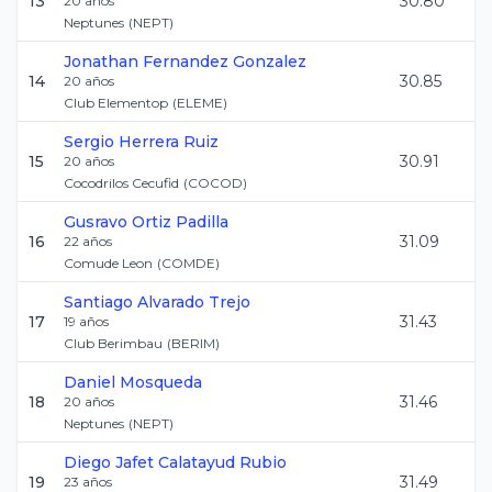
13
30.80
20
años
Neptunes
(
NEPT
)
Jonathan
Fernandez Gonzalez
14
30.85
20
años
Club Elementop
(
ELEME
)
Sergio
Herrera Ruiz
15
30.91
20
años
Cocodrilos Cecufid
(
COCOD
)
Gusravo
Ortiz Padilla
16
31.09
22
años
Comude Leon
(
COMDE
)
Santiago
Alvarado Trejo
17
31.43
19
años
Club Berimbau
(
BERIM
)
Daniel
Mosqueda
18
31.46
20
años
Neptunes
(
NEPT
)
Diego Jafet
Calatayud Rubio
19
31.49
23
años