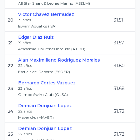
All Star Shark & Leones Marino
(
AS&LM
)
Victor
Chavez Bermudez
20
31.51
19
años
Iswam Aquatics
(
ISA
)
Edgar
Diaz Ruiz
21
31.57
19
años
Academia Tiburones Inmude
(
ATIBU
)
Alan Maximiliano
Rodriguez Morales
22
31.60
22
años
Escuela del Deporte
(
ESDEP
)
Bernardo
Cortes Vazquez
23
31.68
23
años
Olimpo Swim Club
(
OLSC
)
Demian
Donjuan Lopez
24
31.72
22
años
Mavericks
(
MAVER
)
Demian
Donjuan Lopez
25
31.72
22
años