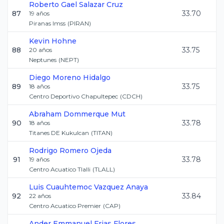
Roberto Gael
Salazar Cruz
87
33.70
19
años
Piranas Imss
(
PIRAN
)
Kevin
Hohne
88
33.75
20
años
Neptunes
(
NEPT
)
Diego
Moreno Hidalgo
89
33.75
18
años
Centro Deportivo Chapultepec
(
CDCH
)
Abraham
Dommerque Mut
90
33.78
18
años
Titanes DE Kukulcan
(
TITAN
)
Rodrigo
Romero Ojeda
91
33.78
19
años
Centro Acuatico Tlalli
(
TLALL
)
Luis Cuauhtemoc
Vazquez Anaya
92
33.84
22
años
Centro Acuatico Premier
(
CAP
)
Ander Emmanuel
Frias Flores