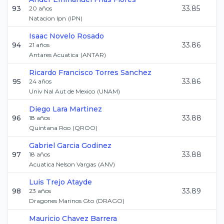
93
33.85
20
años
Natacion Ipn
(
IPN
)
Isaac
Novelo Rosado
94
33.86
21
años
Antares Acuatica
(
ANTAR
)
Ricardo Francisco
Torres Sanchez
95
33.86
24
años
Univ Nal Aut de Mexico
(
UNAM
)
Diego
Lara Martinez
96
33.88
18
años
Quintana Roo
(
QROO
)
Gabriel
Garcia Godinez
97
33.88
18
años
Acuatica Nelson Vargas
(
ANV
)
Luis
Trejo Atayde
98
33.89
23
años
Dragones Marinos Gto
(
DRAGO
)
Mauricio
Chavez Barrera