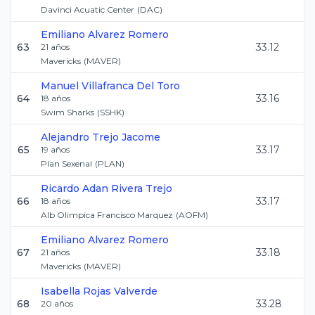
Davinci Acuatic Center
(
DAC
)
Emiliano
Alvarez Romero
63
33.12
21
años
Mavericks
(
MAVER
)
Manuel
Villafranca Del Toro
64
33.16
18
años
Swim Sharks
(
SSHK
)
Alejandro
Trejo Jacome
65
33.17
19
años
Plan Sexenal
(
PLAN
)
Ricardo Adan
Rivera Trejo
66
33.17
18
años
Alb Olimpica Francisco Marquez
(
AOFM
)
Emiliano
Alvarez Romero
67
33.18
21
años
Mavericks
(
MAVER
)
Isabella
Rojas Valverde
68
33.28
20
años