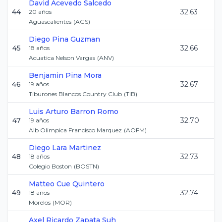
David
Acevedo Salcedo
44
32.63
20
años
Aguascalientes
(
AGS
)
Diego
Pina Guzman
45
32.66
18
años
Acuatica Nelson Vargas
(
ANV
)
Benjamin
Pina Mora
46
32.67
19
años
Tiburones Blancos Country Club
(
TIB
)
Luis Arturo
Barron Romo
47
32.70
19
años
Alb Olimpica Francisco Marquez
(
AOFM
)
Diego
Lara Martinez
48
32.73
18
años
Colegio Boston
(
BOSTN
)
Matteo
Cue Quintero
49
32.74
18
años
Morelos
(
MOR
)
Axel Ricardo
Zapata Suh