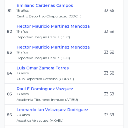
Emiliano
Cardenas Campos
81
33.66
18
años
Centro Deportivo Chapultepec
(
CDCH
)
Hector Mauricio
Martinez Mendoza
82
33.68
19
años
Deportivo Joaquin Capilla
(
DJC
)
Hector Mauricio
Martinez Mendoza
83
33.68
19
años
Deportivo Joaquin Capilla
(
DJC
)
Luis Omar
Zamora Torres
84
33.68
18
años
Culb Deportivo Potosino
(
CDPOT
)
Raul E
Dominguez Vazquez
85
33.69
18
años
Academia Tiburones Inmude
(
ATIBU
)
Leonardo Ian
Velazquez Rodriguez
86
33.69
20
años
Acuatica Velazquez
(
AKVEL
)