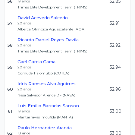
56
32.85
19
años
Trimss Elite Development Team
(
TRIMS
)
David
Acevedo Salcedo
57
32.91
20
años
Alberca Olimpica Aguascaliente
(
AOA
)
Ricardo Daniel
Reyes Davila
58
32.92
20
años
Trimss Elite Development Team
(
TRIMS
)
Gael
Garcia Gama
59
32.94
20
años
Comude Tlajomulco
(
COTLA
)
Idris Ramses
Alva Aguirres
60
32.96
20
años
Nasa Salvador Allende DF
(
NASA
)
Luis Emilio
Barradas Sanson
61
33.00
19
años
Mantarrayas Imcufide
(
MANTA
)
Paulo
Hernandez Aranda
62
33.00
18
años