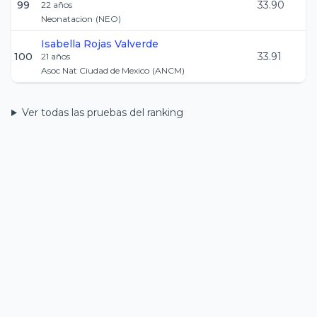
99
33.90
22
años
Neonatacion
(
NEO
)
Isabella
Rojas Valverde
100
33.91
21
años
Asoc Nat Ciudad de Mexico
(
ANCM
)
Ver todas las pruebas del ranking