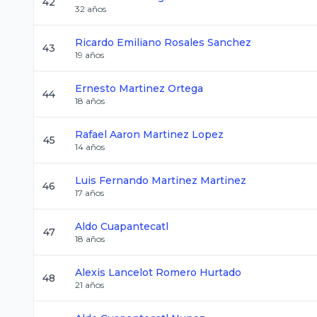
42
32
años
Ricardo Emiliano
Rosales Sanchez
43
19
años
Ernesto
Martinez Ortega
44
18
años
Rafael Aaron
Martinez Lopez
45
14
años
Luis Fernando
Martinez Martinez
46
17
años
Aldo
Cuapantecatl
47
18
años
Alexis Lancelot
Romero Hurtado
48
21
años