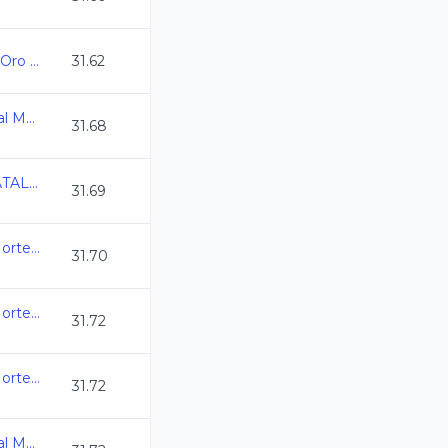
Campeonato Estatal Oro Juvenil C.L. 2025-2026
31.62
Campeonato Nacional Master C.L. 2026
31.68
CAMPEONATO ESTATAL CL QRO 2026
31.69
1er Torneo de Zona Norte CL2026 -
31.70
1er Torneo de Zona Norte CL2026 -
31.72
1er Torneo de Zona Norte CL2026 -
31.72
Campeonato Nacional Master C.L. 2026