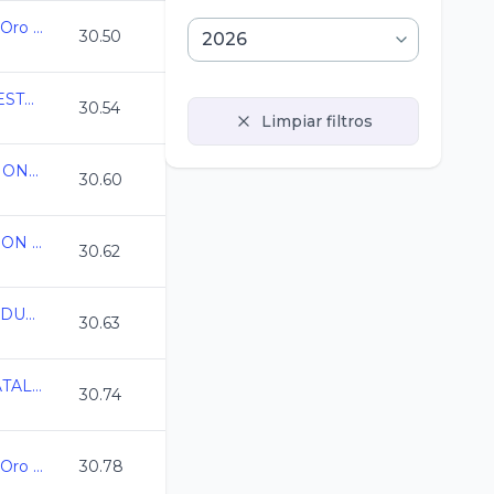
Campeonato Estatal Oro Juvenil C.L. 2025-2026
30.50
1ERA TEMPORADA ESTATAL LIGA DORADA CL 2026
30.54
Limpiar filtros
CAMPEONATO REGIONAL CL 2026 QRO
30.60
ESTATAL DE NATACION COAHUILA C.L. 2026
30.62
Campeonato Estatal DURANGO CL 2026
30.63
CAMPEONATO ESTATAL CL ANAAM 2026
30.74
Campeonato Estatal Oro Juvenil C.L. 2025-2026
30.78