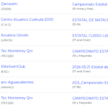
Zarcswim
(
19 Anos y Mas
)
(
ZSSW
)
Centro Acuatico Coahuila 2000
(
15-16
)
(
C.A.C
)
Acuatica Urioste
(
17 and Over
)
(
URIOS
)
Tec Monterrey Qro
(
19 y Mayores
)
(
TECQR
)
EliteSwimClub
(
17 and Over
)
(
ESC
)
anv Aguascalientes
(
17-18
)
(
ANVAG
)
Tec Monterrey Qro
(
19 y Mayores
)
(
TECQR
)