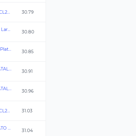
Campeonato CDMX CL2026
30.79
XXIX Copa CDI Curso Largo Mar 26
30.80
Campeonato Estatal Plata C.L. 2025-2026
30.85
CAMPEONATO ESTATAL CL ANAAM 2026
30.91
CAMPEONATO ESTATAL CL QRO 2026
30.96
Campeonato CDMX CL2026
31.03
ESTATAL GUANAJUATO CURSO LARGO
31.04