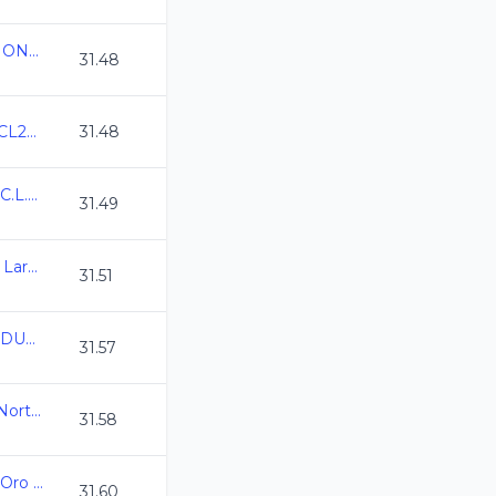
CAMPEONATO REGIONAL CL 2026 QRO
31.48
Campeonato CDMX CL2026
31.48
Campeonato Estatal C.L.2026
31.49
XXIX Copa CDI Curso Largo Mar 26
31.51
Campeonato Estatal DURANGO CL 2026
31.57
2do Torneo de Zona Norte CL2026
31.58
Campeonato Estatal Oro Juvenil C.L. 2025-2026
31.60