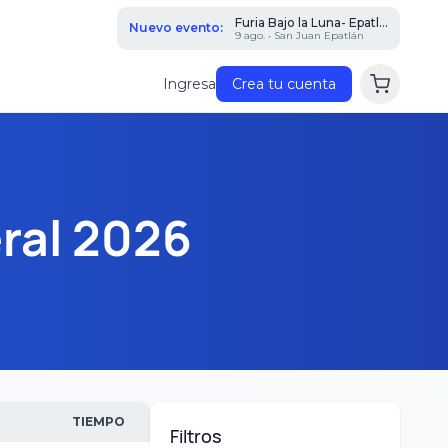
Furia Bajo la Luna- Epatl...
Nuevo evento:
9 ago. • San Juan Epatlán
Ingresa
Crea tu cuenta
ral 2026
TIEMPO
Filtros