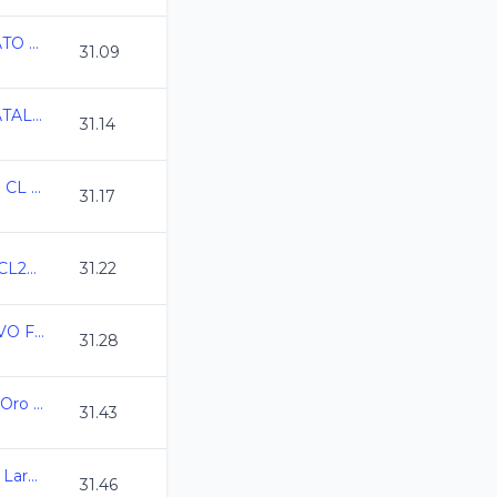
ESTATAL GUANAJUATO CURSO LARGO
31.09
CAMPEONATO ESTATAL CL QRO 2026
31.14
2026-05-21 Estatal de CL Clasificados
31.17
Campeonato CDMX CL2026
31.22
2026-06-27 SELECTIVO FINAL CL CLASIFICADOS
31.28
Campeonato Estatal Oro Juvenil C.L. 2025-2026
31.43
XXIX Copa CDI Curso Largo Mar 26
31.46