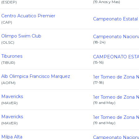
(
19 Anos y Mas
)
(
ESDEP
)
Centro Acuatico Premier
(
CAP
)
Olimpo Swim Club
(
18-24
)
(
OLSC
)
Tiburones
(
15-16
)
(
TIBUR
)
Alb Olimpica Francisco Marquez
(
17-18
)
(
AOFM
)
Mavericks
(
19 and May
)
(
MAVER
)
Mavericks
(
19 and May
)
(
MAVER
)
Milpa Alta