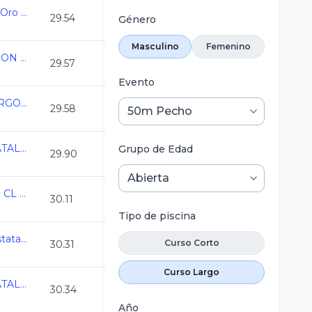
Campeonato Estatal Oro Juvenil C.L. 2025-2026
29.54
Género
Masculino
Femenino
ESTATAL DE NATACION COAHUILA C.L. 2026
29.57
Evento
ESTATAL CURSO LARGO 2026 MERIDA
29.58
CAMPEONATO ESTATAL CL QRO 2026
Grupo de Edad
29.90
2026-05-21 Estatal de CL Clasificados
30.11
Tipo de piscina
AGS_Campeonato Estatal Curso Largo 2026
Curso Corto
30.31
Curso Largo
CAMPEONATO ESTATAL CL QRO 2026
30.34
Año