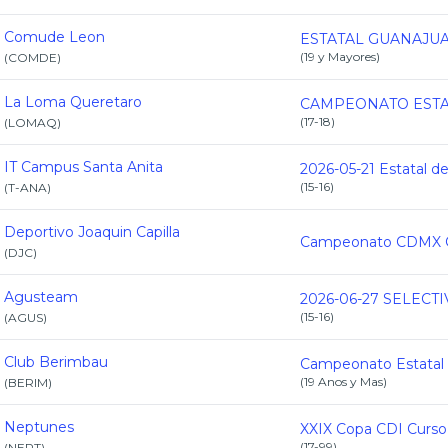
Comude Leon
(
19 y Mayores
)
(
COMDE
)
La Loma Queretaro
(
17-18
)
(
LOMAQ
)
IT Campus Santa Anita
(
15-16
)
(
T-ANA
)
Deportivo Joaquin Capilla
(
DJC
)
Agusteam
(
15-16
)
(
AGUS
)
Club Berimbau
(
19 Anos y Mas
)
(
BERIM
)
Neptunes
(
17-99
)
(
NEPT
)