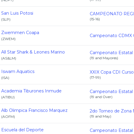
San Luis Potosi
(
15-16
)
(
SLP
)
Zwemmen Coapa
(
ZWEM
)
All Star Shark & Leones Marino
(
19 and Mayores
)
(
AS&LM
)
Iswam Aquatics
(
17-99
)
(
ISA
)
Academia Tiburones Inmude
(
19 and Over
)
(
ATIBU
)
Alb Olimpica Francisco Marquez
(
19 and May
)
(
AOFM
)
Escuela del Deporte