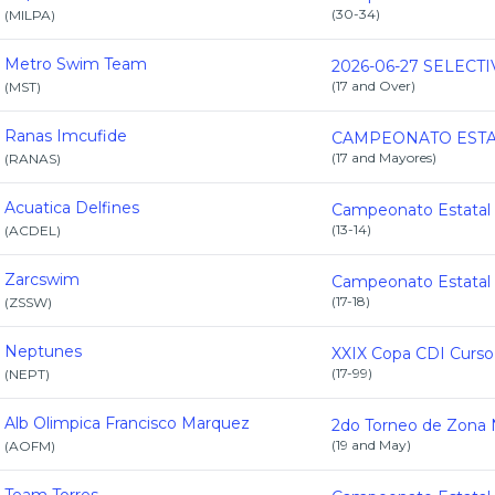
(
30-34
)
(
MILPA
)
Metro Swim Team
(
17 and Over
)
(
MST
)
Ranas Imcufide
(
17 and Mayores
)
(
RANAS
)
Acuatica Delfines
(
13-14
)
(
ACDEL
)
Zarcswim
(
17-18
)
(
ZSSW
)
Neptunes
(
17-99
)
(
NEPT
)
Alb Olimpica Francisco Marquez
(
19 and May
)
(
AOFM
)