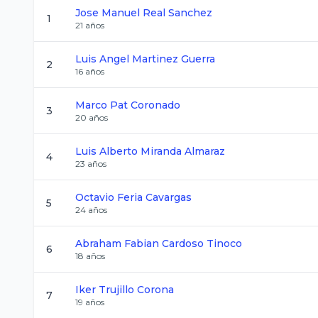
Jose Manuel
Real Sanchez
1
21
años
Luis Angel
Martinez Guerra
2
16
años
Marco
Pat Coronado
3
20
años
Luis Alberto
Miranda Almaraz
4
23
años
Octavio
Feria Cavargas
5
24
años
Abraham Fabian
Cardoso Tinoco
6
18
años
Iker
Trujillo Corona
7
19
años