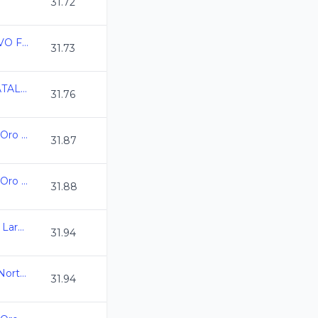
31.72
2026-06-27 SELECTIVO FINAL CL CLASIFICADOS
31.73
CAMPEONATO ESTATAL CL ANAAM 2026
31.76
Campeonato Estatal Oro Juvenil C.L. 2025-2026
31.87
Campeonato Estatal Oro Juvenil C.L. 2025-2026
31.88
XXIX Copa CDI Curso Largo Mar 26
31.94
2do Torneo de Zona Norte CL2026
31.94