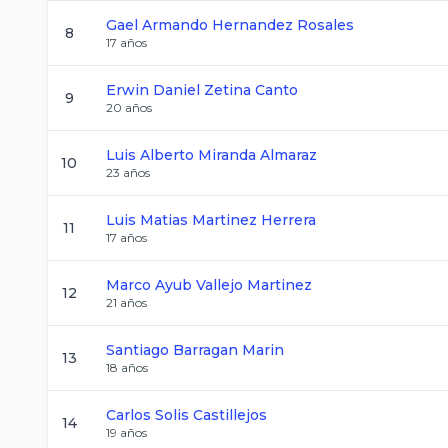
Gael Armando
Hernandez Rosales
8
17
años
Erwin Daniel
Zetina Canto
9
20
años
Luis Alberto
Miranda Almaraz
10
23
años
Luis Matias
Martinez Herrera
11
17
años
Marco Ayub
Vallejo Martinez
12
21
años
Santiago
Barragan Marin
13
18
años
Carlos
Solis Castillejos
14
19
años