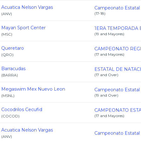
Acuatica Nelson Vargas
(
17-18
)
(
ANV
)
Mayan Sport Center
(
19 and Mayores
)
(
MSC
)
Queretaro
(
17 and Mayores
)
(
QRO
)
Barracudas
(
17 and Over
)
(
BARRA
)
Megaswim Mex Nuevo Leon
(
19 and Over
)
(
MSNL
)
Cocodrilos Cecufid
(
17 and Mayores
)
(
COCOD
)
Acuatica Nelson Vargas
(
ANV
)