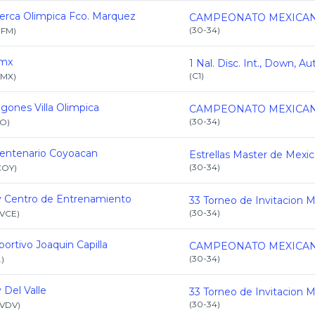
erca Olimpica Fco. Marquez
(
30-34
)
FM
)
mx
(
C1
)
MX
)
gones Villa Olimpica
(
30-34
)
VO
)
centenario Coyoacan
Estrellas Master de Mexi
(
30-34
)
COY
)
v Centro de Entrenamiento
(
30-34
)
VCE
)
ortivo Joaquin Capilla
(
30-34
)
.
)
 Del Valle
(
30-34
)
VDV
)