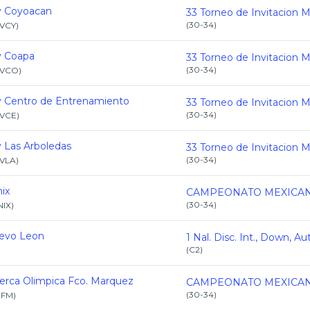
v Coyoacan
(
30-34
)
VCY
)
v Coapa
(
30-34
)
VCO
)
v Centro de Entrenamiento
(
30-34
)
VCE
)
 Las Arboledas
(
30-34
)
VLA
)
ix
(
30-34
)
NIX
)
evo Leon
(
C2
)
)
erca Olimpica Fco. Marquez
(
30-34
)
FM
)