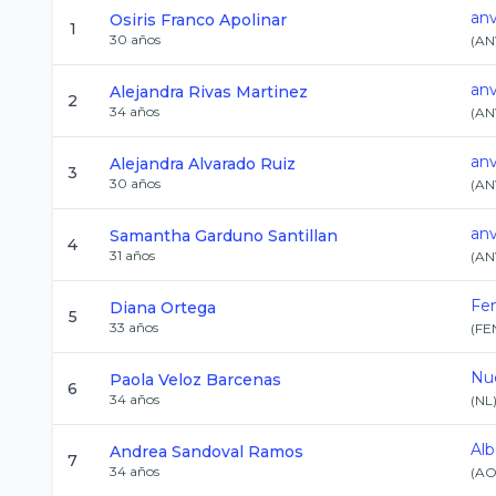
an
Osiris
Franco Apolinar
1
30
años
(
AN
an
Alejandra
Rivas Martinez
2
34
años
(
AN
an
Alejandra
Alvarado Ruiz
3
30
años
(
AN
anv
Samantha
Garduno Santillan
4
31
años
(
AN
Fen
Diana
Ortega
5
33
años
(
FE
Nu
Paola
Veloz Barcenas
6
34
años
(
NL
Alb
Andrea
Sandoval Ramos
7
34
años
(
AO