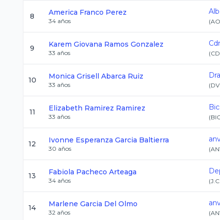
Alb
America
Franco Perez
8
34
años
(
AO
Cd
Karem Giovana
Ramos Gonzalez
9
33
años
(
CD
Dra
Monica Grisell
Abarca Ruiz
10
33
años
(
D
Bi
Elizabeth
Ramirez Ramirez
11
33
años
(
BI
an
Ivonne Esperanza
Garcia Baltierra
12
30
años
(
AN
Dep
Fabiola
Pacheco Arteaga
13
34
años
(
J.C
anv
Marlene
Garcia Del Olmo
14
32
años
(
AN