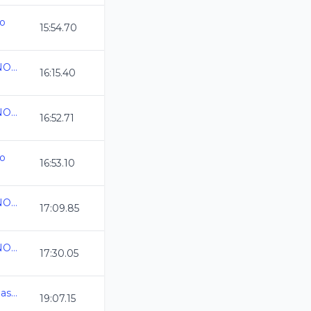
co
15:54.70
CAMPEONATO MEXICANO ABIERTO
16:15.40
CAMPEONATO MEXICANO ABIERTO
16:52.71
co
16:53.10
CAMPEONATO MEXICANO ABIERTO
17:09.85
CAMPEONATO MEXICANO ABIERTO
17:30.05
33 Torneo de Invitacion Master - copied
19:07.15