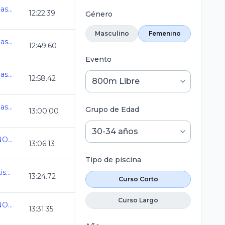
33 Torneo de Invitacion Master - copied
12:22.39
Género
Masculino
Femenino
33 Torneo de Invitacion Master - copied
12:49.60
Evento
33 Torneo de Invitacion Master - copied
12:58.42
33 Torneo de Invitacion Master - copied
Grupo de Edad
13:00.00
CAMPEONATO MEXICANO ABIERTO
13:06.13
Tipo de piscina
1 Nal. Disc. Int., Down, Autismo y PC 2026
13:24.72
Curso Corto
Curso Largo
CAMPEONATO MEXICANO ABIERTO
13:31.35