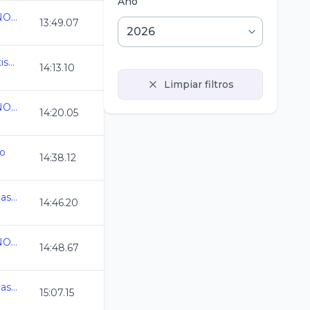
Año
CAMPEONATO MEXICANO ABIERTO
13:49.07
1 Nal. Disc. Int., Down, Autismo y PC 2026
14:13.10
Limpiar filtros
CAMPEONATO MEXICANO ABIERTO
14:20.05
co
14:38.12
33 Torneo de Invitacion Master - copied
14:46.20
CAMPEONATO MEXICANO ABIERTO
14:48.67
33 Torneo de Invitacion Master - copied
15:07.15