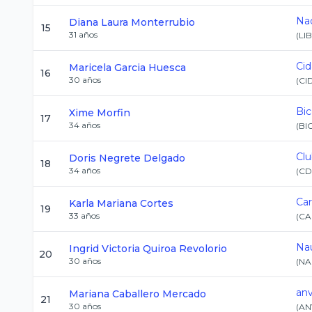
Nad
Diana Laura
Monterrubio
15
31
años
(
LI
Cid
Maricela
Garcia Huesca
16
30
años
(
CI
Bi
Xime
Morfin
17
34
años
(
BI
Clu
Doris
Negrete Delgado
18
34
años
(
CD
Ca
Karla Mariana
Cortes
19
33
años
(
CA
Nau
Ingrid Victoria
Quiroa Revolorio
20
30
años
(
NA
an
Mariana
Caballero Mercado
21
30
años
(
AN