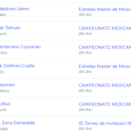
adores Libres
Estrellas Master de Mexi
(
30-34
)
BRE
)
at Tlahuac
(
30-34
)
DAT
)
centenario Coyoacan
(
30-34
)
COY
)
b Delfines Cuatla
Estrellas Master de Mexi
(
30-34
)
C
)
rdumen
(
30-34
)
RDU
)
tilus
(
30-34
)
UTI
)
v Zona Esmeralda
(
30-34
)
VZE
)