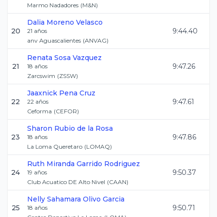
Marmo Nadadores
(
M&N
)
Dalia
Moreno Velasco
20
9:44.40
21
años
anv Aguascalientes
(
ANVAG
)
Renata
Sosa Vazquez
21
9:47.26
18
años
Zarcswim
(
ZSSW
)
Jaaxnick
Pena Cruz
22
9:47.61
22
años
Ceforma
(
CEFOR
)
Sharon
Rubio de la Rosa
23
9:47.86
18
años
La Loma Queretaro
(
LOMAQ
)
Ruth Miranda
Garrido Rodriguez
24
9:50.37
19
años
Club Acuatico DE Alto Nivel
(
CAAN
)
Nelly Sahamara
Olivo Garcia
25
9:50.71
18
años