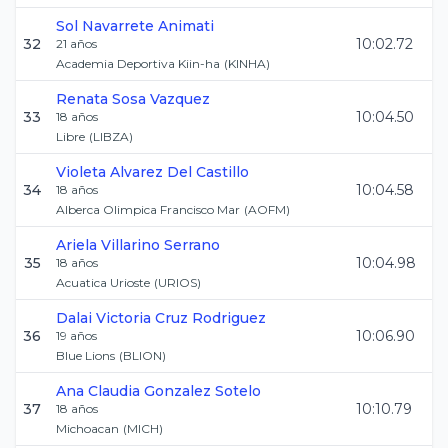
Sol
Navarrete Animati
32
10:02.72
21
años
Academia Deportiva Kiin-ha
(
KINHA
)
Renata
Sosa Vazquez
33
10:04.50
18
años
Libre
(
LIBZA
)
Violeta
Alvarez Del Castillo
34
10:04.58
18
años
Alberca Olimpica Francisco Mar
(
AOFM
)
Ariela
Villarino Serrano
35
10:04.98
18
años
Acuatica Urioste
(
URIOS
)
Dalai Victoria
Cruz Rodriguez
36
10:06.90
19
años
Blue Lions
(
BLION
)
Ana Claudia
Gonzalez Sotelo
37
10:10.79
18
años
Michoacan
(
MICH
)