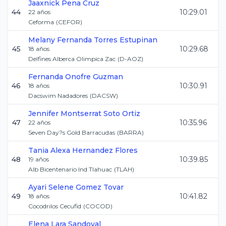
Jaaxnick
Pena Cruz
44
10:29.01
22
años
Ceforma
(
CEFOR
)
Melany Fernanda
Torres Estupinan
45
10:29.68
18
años
Delfines Alberca Olimpica Zac
(
D-AOZ
)
Fernanda
Onofre Guzman
46
10:30.91
18
años
Dacswim Nadadores
(
DACSW
)
Jennifer Montserrat
Soto Ortiz
47
10:35.96
22
años
Seven Day?s Gold Barracudas
(
BARRA
)
Tania Alexa
Hernandez Flores
48
10:39.85
19
años
Alb Bicentenario Ind Tlahuac
(
TLAH
)
Ayari Selene
Gomez Tovar
49
10:41.82
18
años
Cocodrilos Cecufid
(
COCOD
)
Elena
Lara Sandoval