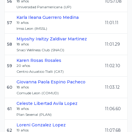
56
10:57.08
18
años
Universidad Panamericana
(
UP
)
Karla Ileana
Guerrero Medina
57
11:01.11
19
años
Imss Leon
(
IMSSL
)
Miyoshy Iraitzy
Zaldivar Martinez
58
11:01.29
18
años
Snaci Wellness Club
(
SNACI
)
Karen
Rosas Rosales
59
11:02.10
20
años
Centro Acuatico Tlalli
(
CAT
)
Giovanna Paola
Espino Pacheco
60
11:03.12
18
años
Comude Leon
(
COMUD
)
Celeste Libertad
Avila Lopez
61
11:06.60
18
años
Plan Sexenal
(
PLAN
)
Loreni
Gonzalez Lopez
62
11:07.68
19
años