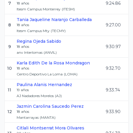
7
9:24.86
18
años
Itesm Campus Monterrey
(
ITESM
)
Tania Jaqueline
Naranjo Carballeda
8
9:27.00
18
años
Itesm Campus Mty
(
TECMY
)
Regina
Ojeda Sabido
9
9:30.97
18
años
anv Interlomas
(
ANVIL
)
Karla Edith
De la Rosa Mondragon
10
9:32.70
18
años
Centro Deportivo La Loma
(
LOMA
)
Paulina
Alanis Hernandez
11
9:33.74
19
años
AJ Nadadores Morelos
(
AJ
)
Jazmin Carolina
Saucedo Perez
12
9:33.90
18
años
Mantarrayas
(
MANTA
)
Citlali Montserrat
Mora Olivares