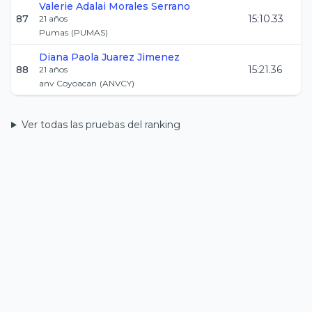
Valerie Adalai
Morales Serrano
87
15:10.33
21
años
Pumas
(
PUMAS
)
Diana Paola
Juarez Jimenez
88
15:21.36
21
años
anv Coyoacan
(
ANVCY
)
Ver todas las pruebas del ranking