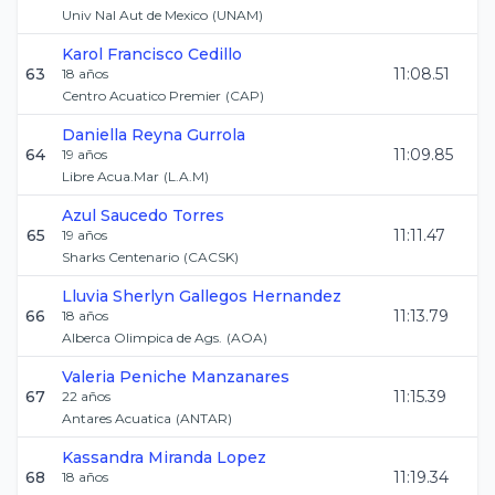
Univ Nal Aut de Mexico
(
UNAM
)
Karol
Francisco Cedillo
63
11:08.51
18
años
Centro Acuatico Premier
(
CAP
)
Daniella
Reyna Gurrola
64
11:09.85
19
años
Libre Acua.Mar
(
L.A.M
)
Azul
Saucedo Torres
65
11:11.47
19
años
Sharks Centenario
(
CACSK
)
Lluvia Sherlyn
Gallegos Hernandez
66
11:13.79
18
años
Alberca Olimpica de Ags.
(
AOA
)
Valeria
Peniche Manzanares
67
11:15.39
22
años
Antares Acuatica
(
ANTAR
)
Kassandra
Miranda Lopez
68
11:19.34
18
años