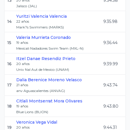
13
9:34.38
20
años
Jalisco
(
JAL
)
Yuritzi
Valencia Valencia
14
9:35.98
22
años
Mark?s Swimmers
(
MARKS
)
Valeria
Murrieta Coronado
15
9:36.44
19
años
Mexicali Nadadores Swim Team
(
MXL-N
)
Itzel Danae
Resendiz Prieto
16
9:39.99
20
años
Univ Nal Aut de Mexico
(
UNAM
)
Dalia Berenice
Moreno Velasco
17
9:43.74
21
años
anv Aguascalientes
(
ANVAG
)
Citlali Montserrat
Mora Olivares
18
9:43.80
19
años
Blue Lions
(
BLION
)
Veronica
Vega Vidal
19
9:44.31
20
años