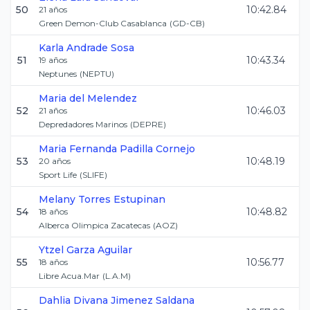
50
10:42.84
21
años
Green Demon-Club Casablanca
(
GD-CB
)
Karla
Andrade Sosa
51
10:43.34
19
años
Neptunes
(
NEPTU
)
Maria del
Melendez
52
10:46.03
21
años
Depredadores Marinos
(
DEPRE
)
Maria Fernanda
Padilla Cornejo
53
10:48.19
20
años
Sport Life
(
SLIFE
)
Melany
Torres Estupinan
54
10:48.82
18
años
Alberca Olimpica Zacatecas
(
AOZ
)
Ytzel
Garza Aguilar
55
10:56.77
18
años
Libre Acua.Mar
(
L.A.M
)
Dahlia Divana
Jimenez Saldana