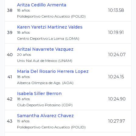
Aritza
Cedillo Armenta
38
10:13.58
18
años
Polideportivo Centro Acuatico
(
POLID
)
Karen Yaretzi
Martinez Valdes
39
10:19.91
18
años
Centro Deportivo La Loma
(
LOMA
)
Aritzai
Navarrete Vazquez
40
10:24.07
20
años
Univ Nal Aut de Mexico
(
UNAM
)
Maria Del Rosario
Herrera Lopez
41
10:24.15
18
años
Alberca Olimpica de Ags.
(
AOA
)
Isabela
Siller Berron
42
10:24.90
18
años
Club Deportivo Potosino
(
CDP
)
Samantha
Alvarez Chavez
43
10:27.97
19
años
Polideportivo Centro Acuatico
(
POLID
)