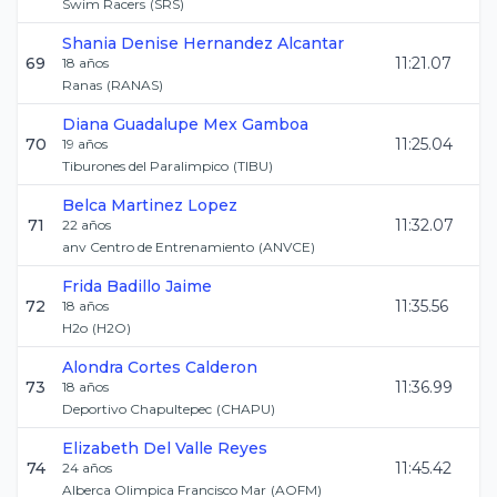
Swim Racers
(
SRS
)
Shania Denise
Hernandez Alcantar
69
11:21.07
18
años
Ranas
(
RANAS
)
Diana Guadalupe
Mex Gamboa
70
11:25.04
19
años
Tiburones del Paralimpico
(
TIBU
)
Belca
Martinez Lopez
71
11:32.07
22
años
anv Centro de Entrenamiento
(
ANVCE
)
Frida
Badillo Jaime
72
11:35.56
18
años
H2o
(
H2O
)
Alondra
Cortes Calderon
73
11:36.99
18
años
Deportivo Chapultepec
(
CHAPU
)
Elizabeth
Del Valle Reyes
74
11:45.42
24
años
Alberca Olimpica Francisco Mar
(
AOFM
)