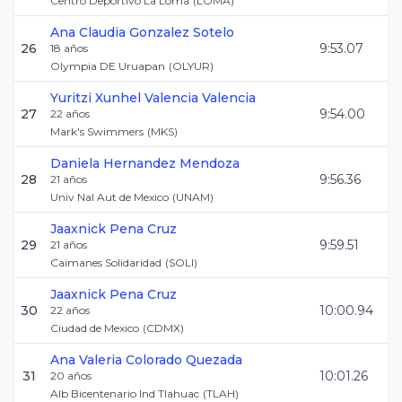
Centro Deportivo La Loma
(
LOMA
)
Ana Claudia
Gonzalez Sotelo
26
9:53.07
18
años
Olympia DE Uruapan
(
OLYUR
)
Yuritzi Xunhel
Valencia Valencia
27
9:54.00
22
años
Mark's Swimmers
(
MKS
)
Daniela
Hernandez Mendoza
28
9:56.36
21
años
Univ Nal Aut de Mexico
(
UNAM
)
Jaaxnick
Pena Cruz
29
9:59.51
21
años
Caimanes Solidaridad
(
SOLI
)
Jaaxnick
Pena Cruz
30
10:00.94
22
años
Ciudad de Mexico
(
CDMX
)
Ana Valeria
Colorado Quezada
31
10:01.26
20
años
Alb Bicentenario Ind Tlahuac
(
TLAH
)