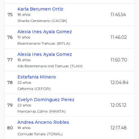
Karla
Berumen Ortiz
75
11:45.54
18
años
Sharks Centenario
(
CACSK
)
Alexia Ines
Ayala Gomez
76
11:46.02
19
años
Bicentanario Tlahuac
(
BITLA
)
Alexia Ines
Ayala Gomez
77
11:50.70
18
años
Alb Bicentenario Ind Tlahuac
(
TLAH
)
Estefania
Minero
78
12:04.84
22
años
Ceforma
(
CEFOR
)
Evelyn
Dominguez Perez
79
12:05.12
22
años
Mantarras Cdmx
(
MANTA
)
Andrea
Anceno Robles
80
12:17.48
18
años
Comude Tonala
(
TONAL
)