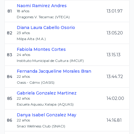
Naomi
Ramirez Andres
81
13:01.97
18
años
Dragones V. Tecamac
(
VTECA
)
Diana Laura
Cabello Osorio
82
13:05.20
23
años
Milpa Alta
(
M.A.
)
Fabiola
Montes Cortes
83
13:15.13
24
años
Instituto Municipal de Cultura
(
IMCUF
)
Fernanda Jacqueline
Morales Bran
84
13:44.72
22
años
Oasis - Cdmx
(
OASIS
)
Gabriela
Gonzalez Martinez
85
14:02.00
22
años
Escuela Aquasu Xalapa
(
AQUAS
)
Danya Isabel
Gonzalez May
86
14:16.81
22
años
Snaci Wellness Club
(
SNACI
)