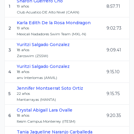
Sharon
Guerrero Cho
1
8:57.71
19
años
Club Acuatico DE Alto Nivel
(
CAAN
)
Karla Edith
De la Rosa Mondragon
2
9:02.73
19
años
Mexicali Nadadores Swim Team
(
MXL-N
)
Yuritzi
Salgado Gonzalez
3
9:09.41
18
años
Zarcswim
(
ZSSW
)
Yuritzi
Salgado Gonzalez
4
9:15.10
18
años
anv Interlomas
(
ANVIL
)
Jennifer Montserrat
Soto Ortiz
5
9:15.75
22
años
Mantarrayas
(
MANTA
)
Crystal Abigail
Lara Ovalle
6
9:20.35
18
años
Itesm Campus Monterrey
(
ITESM
)
Tania Jaqueline
Naranjo Carballeda