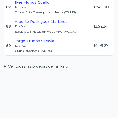
Iker
Munoz Coello
87
12:49.00
12
años
Trimss Elite Development Team
(
TRIMS
)
Alberto
Rodriguez Martinez
88
12:54.24
12
años
Escuela DE Natacion Agua Viva
(
AGUAV
)
Jorge
Trueba Saravia
89
14:09.27
12
años
Club Cardones
(
CARDS
)
Ver todas las pruebas del ranking