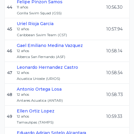
Felipe
Pinzon Samos
44
10:56.30
11
años
Gorilla Swim Squad
(
GSS
)
Uriel
Rioja Garcia
45
10:57.94
12
años
Caribbean Swim Team
(
CST
)
Gael Emiliano
Medina Vazquez
46
10:58.14
12
años
Alberca San Fernando
(
ASF
)
Leonardo
Hernandez Castro
47
10:58.54
12
años
Acuatica Urioste
(
URIOS
)
Antonio
Ortega Losa
48
10:58.73
12
años
Antares Acuatica
(
ANTAR
)
Ellen
Ortiz Lopez
49
10:59.33
12
años
Tamaulipas
(
TAMPS
)
Eduardo Adrian
Sotelo Alcantara