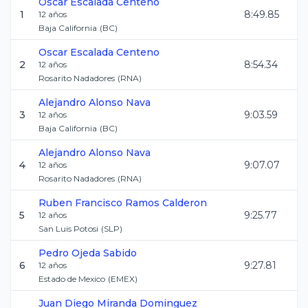
Oscar
Escalada Centeno
1
8:49.85
12
años
Baja California
(
BC
)
Oscar
Escalada Centeno
2
8:54.34
12
años
Rosarito Nadadores
(
RNA
)
Alejandro
Alonso Nava
3
9:03.59
12
años
Baja California
(
BC
)
Alejandro
Alonso Nava
4
9:07.07
12
años
Rosarito Nadadores
(
RNA
)
Ruben Francisco
Ramos Calderon
5
9:25.77
12
años
San Luis Potosi
(
SLP
)
Pedro
Ojeda Sabido
6
9:27.81
12
años
Estado de Mexico
(
EMEX
)
Juan Diego
Miranda Dominguez