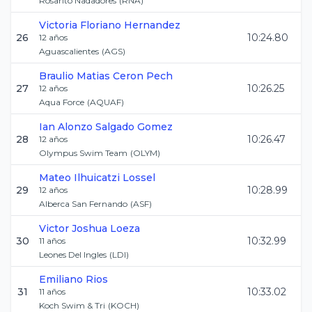
Rosarito Nadadores
(
RNA
)
Victoria
Floriano Hernandez
26
10:24.80
12
años
Aguascalientes
(
AGS
)
Braulio Matias
Ceron Pech
27
10:26.25
12
años
Aqua Force
(
AQUAF
)
Ian Alonzo
Salgado Gomez
28
10:26.47
12
años
Olympus Swim Team
(
OLYM
)
Mateo
Ilhuicatzi Lossel
29
10:28.99
12
años
Alberca San Fernando
(
ASF
)
Victor Joshua
Loeza
30
10:32.99
11
años
Leones Del Ingles
(
LDI
)
Emiliano
Rios
31
10:33.02
11
años
Koch Swim & Tri
(
KOCH
)