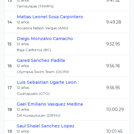
13
9:47.52
12
años
Tamaulipas
(
TAMPS
)
Matias Leonel
Sosa Carpintero
14
9:49.28
12
años
Acuatica Nelson Vargas
(
ANV
)
Diego
Monzalvo Camacho
15
9:52.95
12
años
Baja California
(
BC
)
Gared
Sanchez Padilla
16
9:56.18
12
años
Olympus Swim Team
(
OLYM
)
Luis Sebastian
Ugarte Leon
17
9:56.95
12
años
Guanajuato
(
GTO
)
Gael Emiliano
Vasquez Medina
18
10:00.29
12
años
Dif Huixquilucan
(
DIFHU
)
Saul Shaiel
Sanchez Lopez
19
10:01.45
12
años