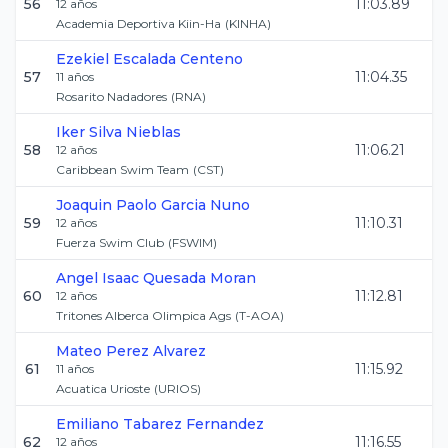
56
11:03.89
12
años
Academia Deportiva Kiin-Ha
(
KINHA
)
Ezekiel
Escalada Centeno
57
11:04.35
11
años
Rosarito Nadadores
(
RNA
)
Iker
Silva Nieblas
58
11:06.21
12
años
Caribbean Swim Team
(
CST
)
Joaquin Paolo
Garcia Nuno
59
11:10.31
12
años
Fuerza Swim Club
(
FSWIM
)
Angel Isaac
Quesada Moran
60
11:12.81
12
años
Tritones Alberca Olimpica Ags
(
T-AOA
)
Mateo
Perez Alvarez
61
11:15.92
11
años
Acuatica Urioste
(
URIOS
)
Emiliano
Tabarez Fernandez
62
11:16.55
12
años