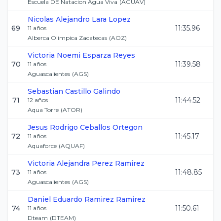
Escuela DE Natacion Agua Viva
(
AGUAV
)
Nicolas Alejandro
Lara Lopez
69
11:35.96
11
años
Alberca Olimpica Zacatecas
(
AOZ
)
Victoria Noemi
Esparza Reyes
70
11:39.58
11
años
Aguascalientes
(
AGS
)
Sebastian
Castillo Galindo
71
11:44.52
12
años
Aqua Torre
(
ATOR
)
Jesus Rodrigo
Ceballos Ortegon
72
11:45.17
11
años
Aquaforce
(
AQUAF
)
Victoria Alejandra
Perez Ramirez
73
11:48.85
11
años
Aguascalientes
(
AGS
)
Daniel Eduardo
Ramirez Ramirez
74
11:50.61
11
años
Dteam
(
DTEAM
)