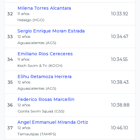
Milena
Torres Alcantara
32
10:33.92
11
años
Hidalgo
(
HGO
)
Sergio Enrique
Moran Estrada
33
10:34.47
12
años
Aguascalientes
(
AGS
)
Emiliano
Rios Cereceres
34
10:34.55
11
años
Koch Swim & Tri
(
KOCH
)
Elihu
Retamoza Herrera
35
10:38.43
12
años
Aguascalientes
(
AGS
)
Federico
Rosas Marcellin
36
10:38.88
12
años
Gorilla Swim Squad
(
GSS
)
Angel Emmanuel
Miranda Ortiz
37
10:46.10
12
años
Tamaulipas
(
TAMPS
)