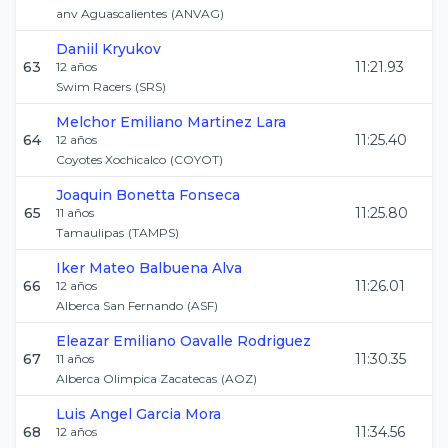
anv Aguascalientes
(
ANVAG
)
Daniil
Kryukov
63
11:21.93
12
años
Swim Racers
(
SRS
)
Melchor Emiliano
Martinez Lara
64
11:25.40
12
años
Coyotes Xochicalco
(
COYOT
)
Joaquin
Bonetta Fonseca
65
11:25.80
11
años
Tamaulipas
(
TAMPS
)
Iker Mateo
Balbuena Alva
66
11:26.01
12
años
Alberca San Fernando
(
ASF
)
Eleazar Emiliano
Oavalle Rodriguez
67
11:30.35
11
años
Alberca Olimpica Zacatecas
(
AOZ
)
Luis Angel
Garcia Mora
68
11:34.56
12
años