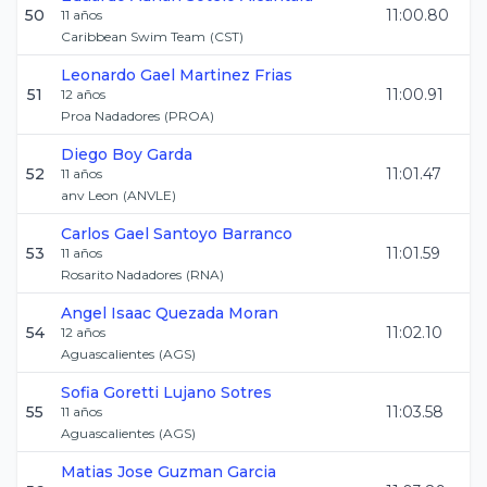
50
11:00.80
11
años
Caribbean Swim Team
(
CST
)
Leonardo Gael
Martinez Frias
51
11:00.91
12
años
Proa Nadadores
(
PROA
)
Diego
Boy Garda
52
11:01.47
11
años
anv Leon
(
ANVLE
)
Carlos Gael
Santoyo Barranco
53
11:01.59
11
años
Rosarito Nadadores
(
RNA
)
Angel Isaac
Quezada Moran
54
11:02.10
12
años
Aguascalientes
(
AGS
)
Sofia Goretti
Lujano Sotres
55
11:03.58
11
años
Aguascalientes
(
AGS
)
Matias Jose
Guzman Garcia