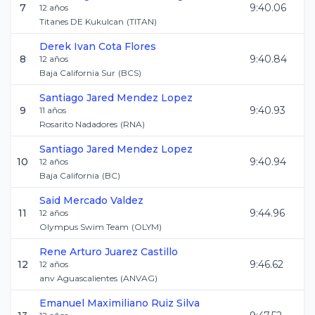
7
9:40.06
12
años
Titanes DE Kukulcan
(
TITAN
)
Derek Ivan
Cota Flores
8
9:40.84
12
años
Baja California Sur
(
BCS
)
Santiago Jared
Mendez Lopez
9
9:40.93
11
años
Rosarito Nadadores
(
RNA
)
Santiago Jared
Mendez Lopez
10
9:40.94
12
años
Baja California
(
BC
)
Said
Mercado Valdez
11
9:44.96
12
años
Olympus Swim Team
(
OLYM
)
Rene Arturo
Juarez Castillo
12
9:46.62
12
años
anv Aguascalientes
(
ANVAG
)
Emanuel Maximiliano
Ruiz Silva