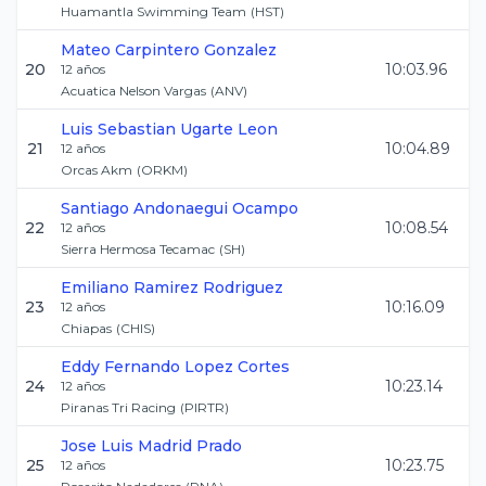
Huamantla Swimming Team
(
HST
)
Mateo
Carpintero Gonzalez
20
10:03.96
12
años
Acuatica Nelson Vargas
(
ANV
)
Luis Sebastian
Ugarte Leon
21
10:04.89
12
años
Orcas Akm
(
ORKM
)
Santiago
Andonaegui Ocampo
22
10:08.54
12
años
Sierra Hermosa Tecamac
(
SH
)
Emiliano
Ramirez Rodriguez
23
10:16.09
12
años
Chiapas
(
CHIS
)
Eddy Fernando
Lopez Cortes
24
10:23.14
12
años
Piranas Tri Racing
(
PIRTR
)
Jose Luis
Madrid Prado
25
10:23.75
12
años