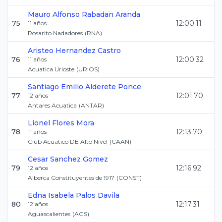
Mauro Alfonso
Rabadan Aranda
75
12:00.11
11
años
Rosarito Nadadores
(
RNA
)
Aristeo
Hernandez Castro
76
12:00.32
11
años
Acuatica Urioste
(
URIOS
)
Santiago Emilio
Alderete Ponce
77
12:01.70
12
años
Antares Acuatica
(
ANTAR
)
Lionel
Flores Mora
78
12:13.70
11
años
Club Acuatico DE Alto Nivel
(
CAAN
)
Cesar
Sanchez Gomez
79
12:16.92
12
años
Alberca Constituyentes de 1917
(
CONST
)
Edna Isabela
Palos Davila
80
12:17.31
12
años
Aguascalientes
(
AGS
)