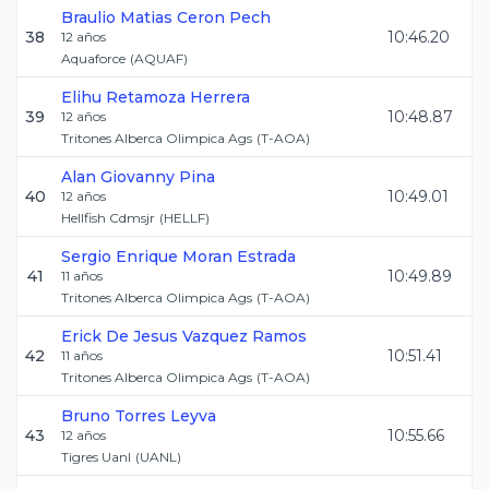
Braulio Matias
Ceron Pech
38
10:46.20
12
años
Aquaforce
(
AQUAF
)
Elihu
Retamoza Herrera
39
10:48.87
12
años
Tritones Alberca Olimpica Ags
(
T-AOA
)
Alan Giovanny
Pina
40
10:49.01
12
años
Hellfish Cdmsjr
(
HELLF
)
Sergio Enrique
Moran Estrada
41
10:49.89
11
años
Tritones Alberca Olimpica Ags
(
T-AOA
)
Erick De Jesus
Vazquez Ramos
42
10:51.41
11
años
Tritones Alberca Olimpica Ags
(
T-AOA
)
Bruno
Torres Leyva
43
10:55.66
12
años
Tigres Uanl
(
UANL
)