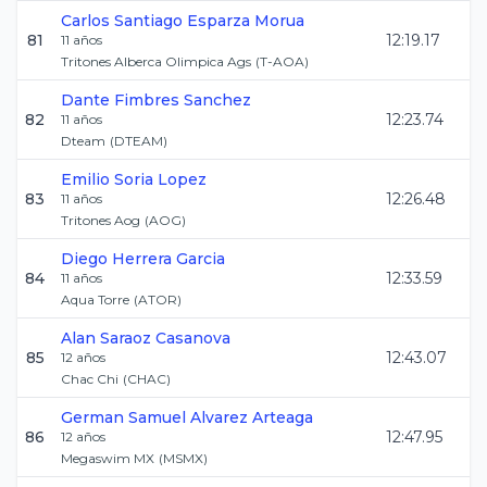
Carlos Santiago
Esparza Morua
81
12:19.17
11
años
Tritones Alberca Olimpica Ags
(
T-AOA
)
Dante
Fimbres Sanchez
82
12:23.74
11
años
Dteam
(
DTEAM
)
Emilio
Soria Lopez
83
12:26.48
11
años
Tritones Aog
(
AOG
)
Diego
Herrera Garcia
84
12:33.59
11
años
Aqua Torre
(
ATOR
)
Alan
Saraoz Casanova
85
12:43.07
12
años
Chac Chi
(
CHAC
)
German Samuel
Alvarez Arteaga
86
12:47.95
12
años
Megaswim MX
(
MSMX
)