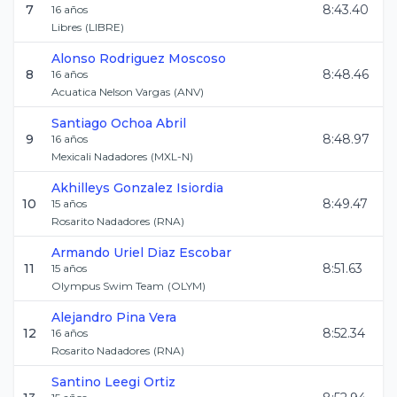
7
8:43.40
16
años
Libres
(
LIBRE
)
Alonso
Rodriguez Moscoso
8
8:48.46
16
años
Acuatica Nelson Vargas
(
ANV
)
Santiago
Ochoa Abril
9
8:48.97
16
años
Mexicali Nadadores
(
MXL-N
)
Akhilleys
Gonzalez Isiordia
10
8:49.47
15
años
Rosarito Nadadores
(
RNA
)
Armando Uriel
Diaz Escobar
11
8:51.63
15
años
Olympus Swim Team
(
OLYM
)
Alejandro
Pina Vera
12
8:52.34
16
años
Rosarito Nadadores
(
RNA
)
Santino
Leegi Ortiz