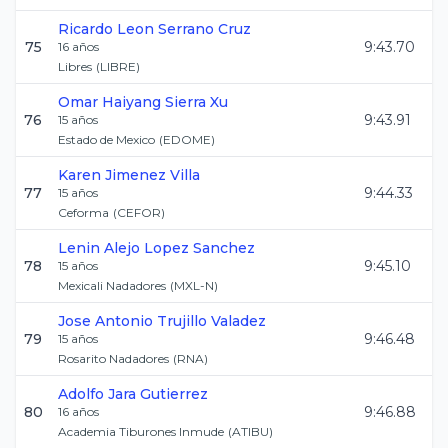
Ricardo Leon
Serrano Cruz
75
9:43.70
16
años
Libres
(
LIBRE
)
Omar Haiyang
Sierra Xu
76
9:43.91
15
años
Estado de Mexico
(
EDOME
)
Karen
Jimenez Villa
77
9:44.33
15
años
Ceforma
(
CEFOR
)
Lenin Alejo
Lopez Sanchez
78
9:45.10
15
años
Mexicali Nadadores
(
MXL-N
)
Jose Antonio
Trujillo Valadez
79
9:46.48
15
años
Rosarito Nadadores
(
RNA
)
Adolfo
Jara Gutierrez
80
9:46.88
16
años
Academia Tiburones Inmude
(
ATIBU
)