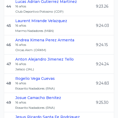
Lucas Adrian
Gutierrez Martinez
44
9:23.26
16
años
Club Deportivo Potosino
(
CDP
)
Laurent
Mirande Velazquez
45
9:24.03
16
años
Marmo Nadadores
(
M&N
)
Andrea Ximena
Perez Armenta
46
9:24.15
16
años
Orcas Akm
(
ORKM
)
Anton Alejandro
Jimenez Tello
47
9:24.24
16
años
Jalisco
(
JAL
)
Rogelio
Vega Cuevas
48
9:24.83
16
años
Rosarito Nadadores
(
RNA
)
Josue
Camacho Benitez
49
9:25.30
16
años
Rosarito Nadadores
(
RNA
)
Jesus Ricardo
Santa Fe Rodriguez