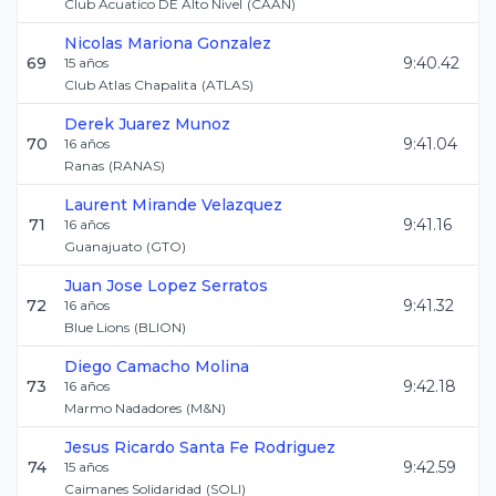
Club Acuatico DE Alto Nivel
(
CAAN
)
Nicolas
Mariona Gonzalez
69
9:40.42
15
años
Club Atlas Chapalita
(
ATLAS
)
Derek
Juarez Munoz
70
9:41.04
16
años
Ranas
(
RANAS
)
Laurent
Mirande Velazquez
71
9:41.16
16
años
Guanajuato
(
GTO
)
Juan Jose
Lopez Serratos
72
9:41.32
16
años
Blue Lions
(
BLION
)
Diego
Camacho Molina
73
9:42.18
16
años
Marmo Nadadores
(
M&N
)
Jesus Ricardo
Santa Fe Rodriguez
74
9:42.59
15
años
Caimanes Solidaridad
(
SOLI
)