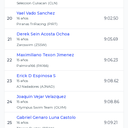
Seleccion Culiacan
(
CLN
)
Yael
Vado Sanchez
20
9:02.50
16
años
Piranas TriRacing
(
PIRT
)
Derek Sein
Acosta Ochoa
21
9:05.69
16
años
Zarcswim
(
ZSSW
)
Maximiliano
Texon Jimenez
22
9:06.23
15
años
Palmira166
(
PA166
)
Erick D
Espinosa S
23
9:08.62
15
años
AJ Nadadores
(
AJNAD
)
Joaquin
Vejar Velazquez
24
9:08.86
15
años
Olympus Swim Team
(
OLYM
)
Gabriel Genaro
Luna Castolo
25
9:09.21
16
años