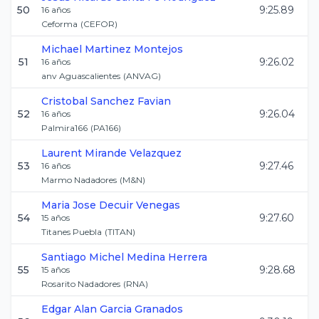
50
9:25.89
16
años
Ceforma
(
CEFOR
)
Michael
Martinez Montejos
51
9:26.02
16
años
anv Aguascalientes
(
ANVAG
)
Cristobal
Sanchez Favian
52
9:26.04
16
años
Palmira166
(
PA166
)
Laurent
Mirande Velazquez
53
9:27.46
16
años
Marmo Nadadores
(
M&N
)
Maria Jose
Decuir Venegas
54
9:27.60
15
años
Titanes Puebla
(
TITAN
)
Santiago Michel
Medina Herrera
55
9:28.68
15
años
Rosarito Nadadores
(
RNA
)
Edgar Alan
Garcia Granados