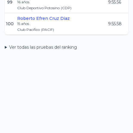
99
9:55.56
16
años
Club Deportivo Potosino
(
CDP
)
Roberto Efren
Cruz Diaz
100
9:55.58
15
años
Club Pacifico
(
PACIF
)
Ver todas las pruebas del ranking