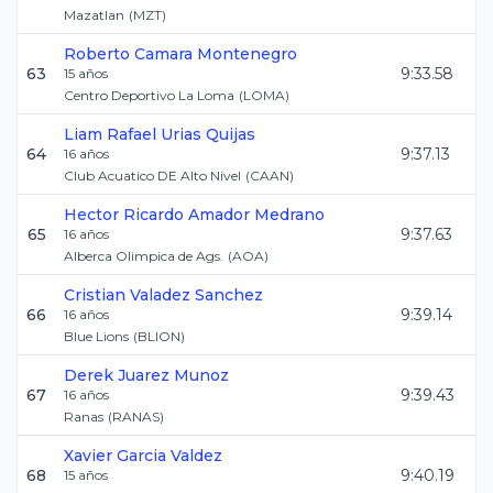
Mazatlan
(
MZT
)
Roberto
Camara Montenegro
63
9:33.58
15
años
Centro Deportivo La Loma
(
LOMA
)
Liam Rafael
Urias Quijas
64
9:37.13
16
años
Club Acuatico DE Alto Nivel
(
CAAN
)
Hector Ricardo
Amador Medrano
65
9:37.63
16
años
Alberca Olimpica de Ags.
(
AOA
)
Cristian
Valadez Sanchez
66
9:39.14
16
años
Blue Lions
(
BLION
)
Derek
Juarez Munoz
67
9:39.43
16
años
Ranas
(
RANAS
)
Xavier
Garcia Valdez
68
9:40.19
15
años