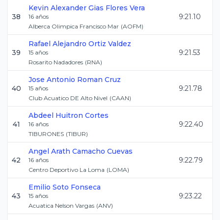
Kevin Alexander Gias
Flores Vera
38
9:21.10
16
años
Alberca Olimpica Francisco Mar
(
AOFM
)
Rafael Alejandro
Ortiz Valdez
39
9:21.53
15
años
Rosarito Nadadores
(
RNA
)
Jose Antonio
Roman Cruz
40
9:21.78
15
años
Club Acuatico DE Alto Nivel
(
CAAN
)
Abdeel
Huitron Cortes
41
9:22.40
16
años
TIBURONES
(
TIBUR
)
Angel Arath
Camacho Cuevas
42
9:22.79
16
años
Centro Deportivo La Loma
(
LOMA
)
Emilio
Soto Fonseca
43
9:23.22
15
años
Acuatica Nelson Vargas
(
ANV
)