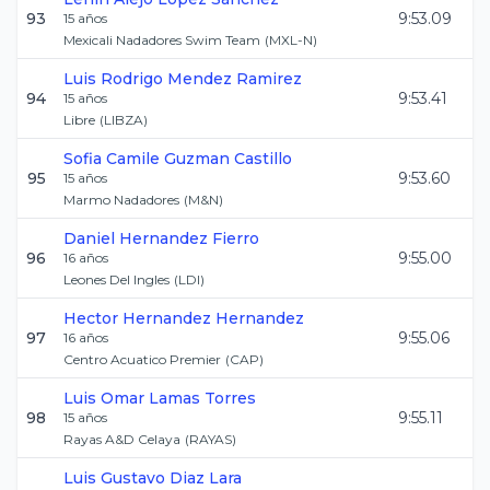
93
9:53.09
15
años
Mexicali Nadadores Swim Team
(
MXL-N
)
Luis Rodrigo
Mendez Ramirez
94
9:53.41
15
años
Libre
(
LIBZA
)
Sofia Camile
Guzman Castillo
95
9:53.60
15
años
Marmo Nadadores
(
M&N
)
Daniel
Hernandez Fierro
96
9:55.00
16
años
Leones Del Ingles
(
LDI
)
Hector
Hernandez Hernandez
97
9:55.06
16
años
Centro Acuatico Premier
(
CAP
)
Luis Omar
Lamas Torres
98
9:55.11
15
años
Rayas A&D Celaya
(
RAYAS
)
Luis Gustavo
Diaz Lara