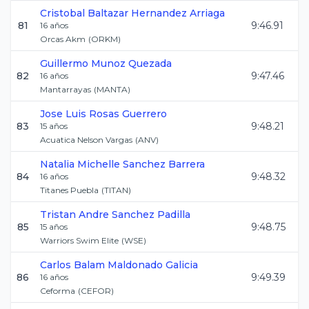
Cristobal Baltazar
Hernandez Arriaga
81
9:46.91
16
años
Orcas Akm
(
ORKM
)
Guillermo
Munoz Quezada
82
9:47.46
16
años
Mantarrayas
(
MANTA
)
Jose Luis
Rosas Guerrero
83
9:48.21
15
años
Acuatica Nelson Vargas
(
ANV
)
Natalia Michelle
Sanchez Barrera
84
9:48.32
16
años
Titanes Puebla
(
TITAN
)
Tristan Andre
Sanchez Padilla
85
9:48.75
15
años
Warriors Swim Elite
(
WSE
)
Carlos Balam
Maldonado Galicia
86
9:49.39
16
años
Ceforma
(
CEFOR
)