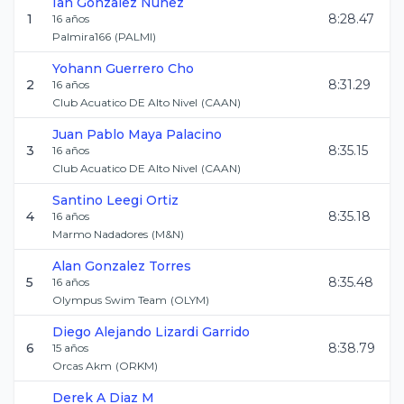
Ian
Gonzalez Nunez
1
8:28.47
16
años
Palmira166
(
PALMI
)
Yohann
Guerrero Cho
2
8:31.29
16
años
Club Acuatico DE Alto Nivel
(
CAAN
)
Juan Pablo
Maya Palacino
3
8:35.15
16
años
Club Acuatico DE Alto Nivel
(
CAAN
)
Santino
Leegi Ortiz
4
8:35.18
16
años
Marmo Nadadores
(
M&N
)
Alan
Gonzalez Torres
5
8:35.48
16
años
Olympus Swim Team
(
OLYM
)
Diego Alejando
Lizardi Garrido
6
8:38.79
15
años
Orcas Akm
(
ORKM
)
Derek A
Diaz M