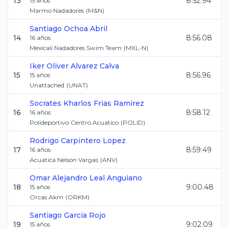
13
8:52.94
15
años
Marmo Nadadores
(
M&N
)
Santiago
Ochoa Abril
14
8:56.08
16
años
Mexicali Nadadores Swim Team
(
MXL-N
)
Iker Oliver
Alvarez Calva
15
8:56.96
15
años
Unattached
(
UNAT
)
Socrates Kharlos
Frias Ramirez
16
8:58.12
16
años
Polideportivo Centro Acuatico
(
POLID
)
Rodrigo
Carpintero Lopez
17
8:59.49
16
años
Acuatica Nelson Vargas
(
ANV
)
Omar Alejandro
Leal Anguiano
18
9:00.48
15
años
Orcas Akm
(
ORKM
)
Santiago
Garcia Rojo
19
9:02.09
15
años