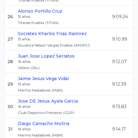
Titanes Puebla
(
TITAN
)
Alonso
Portillo Cruz
26
9:09.24
15
años
Titanes Puebla
(
TITAN
)
Socrates Kharlos
Frias Ramirez
27
9:10.99
15
años
Acuatica Nelson Vargas Puebla
(
ANVPU
)
Juan Jose
Lopez Serratos
28
9:12.07
16
años
Jalisco
(
JAL
)
Jaime Jesus
Vega Vidal
29
9:12.39
15
años
Marmo Nadadores
(
M&N
)
Jose DE Jesus
Ayala Garcia
30
9:13.83
16
años
Club Deportivo Potosino
(
CDP
)
Diego
Camacho Molina
31
9:14.17
16
años
Marmo Nadadores
(
M&N
)