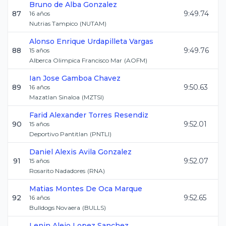
Bruno
de Alba Gonzalez
87
9:49.74
16
años
Nutrias Tampico
(
NUTAM
)
Alonso Enrique
Urdapilleta Vargas
88
9:49.76
15
años
Alberca Olimpica Francisco Mar
(
AOFM
)
Ian Jose
Gamboa Chavez
89
9:50.63
16
años
Mazatlan Sinaloa
(
MZTSI
)
Farid Alexander
Torres Resendiz
90
9:52.01
15
años
Deportivo Pantitlan
(
PNTLI
)
Daniel Alexis
Avila Gonzalez
91
9:52.07
15
años
Rosarito Nadadores
(
RNA
)
Matias
Montes De Oca Marque
92
9:52.65
16
años
Bulldogs Novaera
(
BULLS
)
Lenin Alejo
Lopez Sanchez