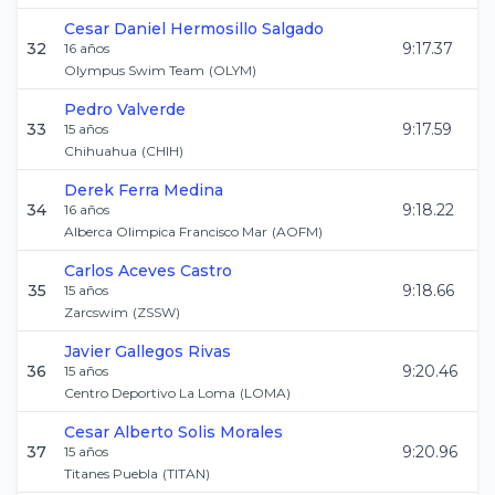
Cesar Daniel
Hermosillo Salgado
32
9:17.37
16
años
Olympus Swim Team
(
OLYM
)
Pedro
Valverde
33
9:17.59
15
años
Chihuahua
(
CHIH
)
Derek
Ferra Medina
34
9:18.22
16
años
Alberca Olimpica Francisco Mar
(
AOFM
)
Carlos
Aceves Castro
35
9:18.66
15
años
Zarcswim
(
ZSSW
)
Javier
Gallegos Rivas
36
9:20.46
15
años
Centro Deportivo La Loma
(
LOMA
)
Cesar Alberto
Solis Morales
37
9:20.96
15
años
Titanes Puebla
(
TITAN
)