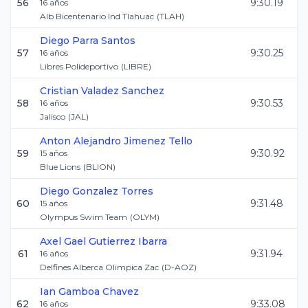
56
9:30.19
16
años
Alb Bicentenario Ind Tlahuac
(
TLAH
)
Diego
Parra Santos
57
9:30.25
16
años
Libres Polideportivo
(
LIBRE
)
Cristian
Valadez Sanchez
58
9:30.53
16
años
Jalisco
(
JAL
)
Anton Alejandro
Jimenez Tello
59
9:30.92
15
años
Blue Lions
(
BLION
)
Diego
Gonzalez Torres
60
9:31.48
15
años
Olympus Swim Team
(
OLYM
)
Axel Gael
Gutierrez Ibarra
61
9:31.94
16
años
Delfines Alberca Olimpica Zac
(
D-AOZ
)
Ian
Gamboa Chavez
62
9:33.08
16
años