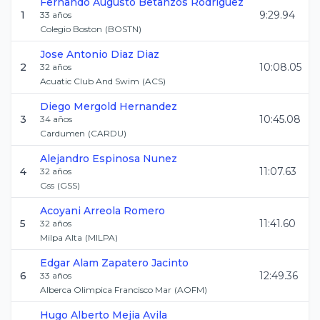
Fernando Augusto
Betanzos Rodriguez
1
9:29.94
33
años
Colegio Boston
(
BOSTN
)
Jose Antonio
Diaz Diaz
2
10:08.05
32
años
Acuatic Club And Swim
(
ACS
)
Diego
Mergold Hernandez
3
10:45.08
34
años
Cardumen
(
CARDU
)
Alejandro
Espinosa Nunez
4
11:07.63
32
años
Gss
(
GSS
)
Acoyani
Arreola Romero
5
11:41.60
32
años
Milpa Alta
(
MILPA
)
Edgar Alam
Zapatero Jacinto
6
12:49.36
33
años
Alberca Olimpica Francisco Mar
(
AOFM
)
Hugo Alberto
Mejia Avila