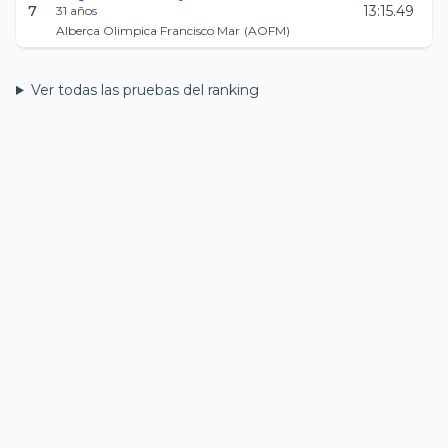
7
13:15.49
31
años
Alberca Olimpica Francisco Mar
(
AOFM
)
Ver todas las pruebas del ranking