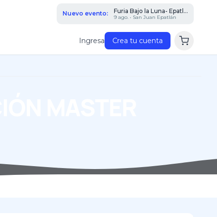
Furia Bajo la Luna- Epatl...
Nuevo evento:
9 ago. • San Juan Epatlán
Ingresa
Crea tu cuenta
CIÓN MASTER