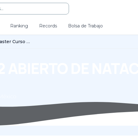
..
Ranking
Records
Bolsa de Trabajo
Copa México 2022 Abierto de Natación Master Curso Largo
2 ABIERTO DE NATA
 México