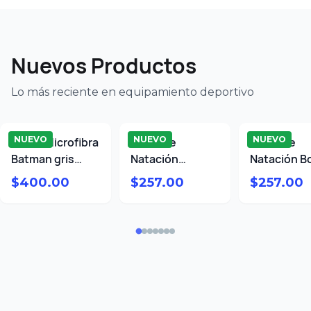
Nuevos Productos
Lo más reciente en equipamiento deportivo
NUEVO
NUEVO
NUEVO
Toalla Microfibra
Gorra de
Gorra de
Batman gris
Natación
Natación Bo
75x150
Spiderman
Negra
$
400.00
$
257.00
$
257.00
Hombre araña
roja