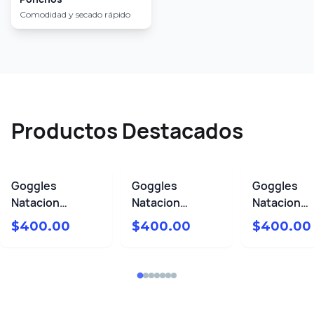
Comodidad y secado rápido
Productos Destacados
Goggles
Goggles
Goggles
Natacion
Natacion
Natacion
Competencia
Grandes Vision
Grandes Ap
$
400.00
$
400.00
$
400.00
Zoom Espejo
Negro
Azul