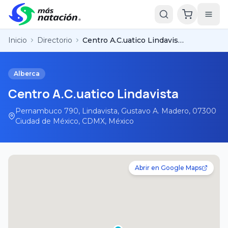
Inicio
Directorio
Centro A.C.uatico Lindavista
Alberca
Centro A.C.uatico Lindavista
Pernambuco 790, Lindavista, Gustavo A. Madero, 07300
Ciudad de México, CDMX, México
Abrir en Google Maps