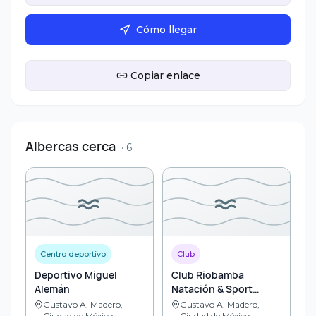
Cómo llegar
Copiar enlace
Albercas cerca
·
6
Centro deportivo
Club
Deportivo Miguel
Club Riobamba
Alemán
Natación & Sport
Complex
Gustavo A. Madero,
Gustavo A. Madero,
Ciudad de México
Ciudad de México