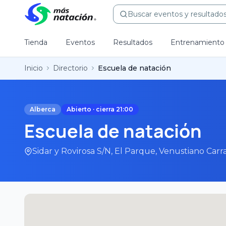
Buscar eventos y resultados.
Tienda
Eventos
Resultados
Entrenamiento
Inicio
Directorio
Escuela de natación
Alberca
Abierto · cierra 21:00
Escuela de natación
Sidar y Rovirosa S/N, El Parque, Venustiano Car