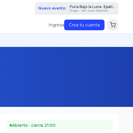
Furia Bajo la Luna- Epatl...
Nuevo evento:
9 ago. • San Juan Epatlán
Ingresa
Crea tu cuenta
Abierto · cierra 21:00