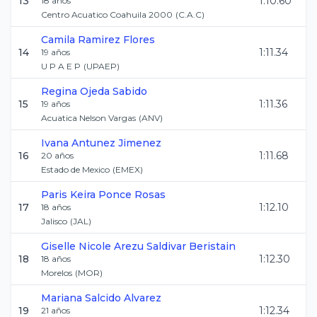
13
1:10.60
18
años
Centro Acuatico Coahuila 2000
(
C.A.C
)
Camila
Ramirez Flores
14
1:11.34
19
años
U P A E P
(
UPAEP
)
Regina
Ojeda Sabido
15
1:11.36
19
años
Acuatica Nelson Vargas
(
ANV
)
Ivana
Antunez Jimenez
16
1:11.68
20
años
Estado de Mexico
(
EMEX
)
Paris Keira
Ponce Rosas
17
1:12.10
18
años
Jalisco
(
JAL
)
Giselle Nicole Arezu
Saldivar Beristain
18
1:12.30
18
años
Morelos
(
MOR
)
Mariana
Salcido Alvarez
19
1:12.34
21
años