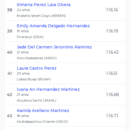
Ximena
Perez Lara Olvera
38
1:16.16
24
años
Krakens Seven Days
(
KRKEN
)
Emily Amanda
Delgado Hernandez
39
1:16.19
19
años
Dracarys
(
DRA
)
Jade Del Carmen
Jeronimo Ramirez
40
1:16.43
21
años
Aiiro Nadadores
(
AIIRO
)
Laura
Castro Perez
41
1:16.51
23
años
Lobos Buap
(
BUAP
)
Ivana An
Hernandez Martinez
42
1:16.68
21
años
Acuatica Samil
(
SAMIL
)
Kamila
Arellano Martinez
43
1:16.71
18
años
Multideportivo Oriente
(
MDO
)