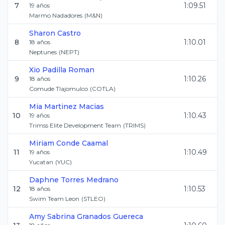
7
1:09.51
19
años
Marmo Nadadores
(
M&N
)
Sharon
Castro
8
1:10.01
18
años
Neptunes
(
NEPT
)
Xio
Padilla Roman
9
1:10.26
18
años
Comude Tlajomulco
(
COTLA
)
Mia
Martinez Macias
10
1:10.43
19
años
Trimss Elite Development Team
(
TRIMS
)
Miriam
Conde Caamal
11
1:10.49
19
años
Yucatan
(
YUC
)
Daphne
Torres Medrano
12
1:10.53
18
años
Swim Team Leon
(
STLEO
)
Amy Sabrina
Granados Guereca