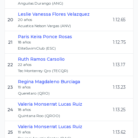
Anguilas Durango
(
ANG
)
Leslie Vanessa
Flores Velazquez
20
1:12.65
20
años
Acuatica Nelson Vargas
(
ANV
)
Paris Keira
Ponce Rosas
21
1:12.75
18
años
EliteSwimClub
(
ESC
)
Ruth
Ramos Carsolio
22
1:13.17
22
años
Tec Monterrey Qro
(
TECQR
)
Regina
Magdaleno Burciaga
23
1:13.23
19
años
Queretaro
(
QRO
)
Valeria Monserrat
Lucas Ruiz
24
1:13.25
18
años
Quintana Roo
(
QROO
)
Valeria Monserrat
Lucas Ruiz
25
1:13.62
19
años