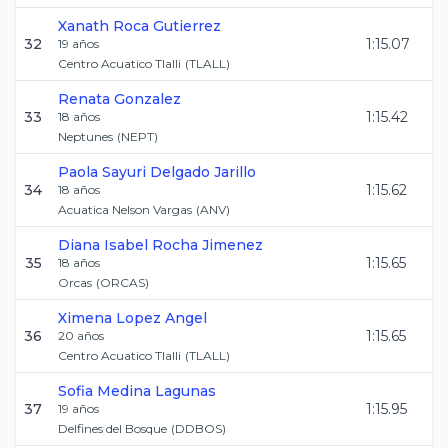
Xanath
Roca Gutierrez
32
1:15.07
19
años
Centro Acuatico Tlalli
(
TLALL
)
Renata
Gonzalez
33
1:15.42
18
años
Neptunes
(
NEPT
)
Paola Sayuri
Delgado Jarillo
34
1:15.62
18
años
Acuatica Nelson Vargas
(
ANV
)
Diana Isabel
Rocha Jimenez
35
1:15.65
18
años
Orcas
(
ORCAS
)
Ximena
Lopez Angel
36
1:15.65
20
años
Centro Acuatico Tlalli
(
TLALL
)
Sofia
Medina Lagunas
37
1:15.95
19
años
Delfines del Bosque
(
DDBOS
)