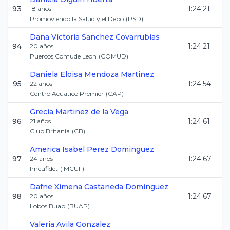
93
1:24.21
18
años
Promoviendo la Salud y el Depo
(
PSD
)
Dana Victoria
Sanchez Covarrubias
94
1:24.21
20
años
Puercos Comude Leon
(
COMUD
)
Daniela Eloisa
Mendoza Martinez
95
1:24.54
22
años
Centro Acuatico Premier
(
CAP
)
Grecia
Martinez de la Vega
96
1:24.61
21
años
Club Britania
(
CB
)
America Isabel
Perez Dominguez
97
1:24.67
24
años
Imcufidet
(
IMCUF
)
Dafne Ximena
Castaneda Dominguez
98
1:24.67
20
años
Lobos Buap
(
BUAP
)
Valeria
Avila Gonzalez