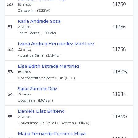
50
1:17.50
18
años
Zarcswim
(
ZSSW
)
Karla
Andrade Sosa
51
1:17.56
21
años
Team Torres
(
TTORR
)
Ivana Andrea
Hernandez Martinez
52
1:17.58
22
años
Acuatica Samil
(
SAMIL
)
Elsa Edith
Estrada Martinez
53
1:18.05
18
años
Cosmopolitan Sport Club
(
CSC
)
Sarai
Zamora Diaz
54
1:18.14
20
años
Boss Team
(
BOSST
)
Daniela
Diaz Briseno
55
1:18.20
21
años
Universidad Del Valle DE Atema
(
UNIVA
)
Maria Fernanda
Fonceca Maya