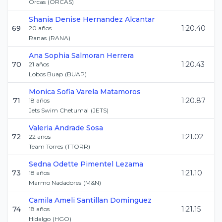
Orcas
(
ORCAS
)
Shania Denise
Hernandez Alcantar
69
1:20.40
20
años
Ranas
(
RANA
)
Ana Sophia
Salmoran Herrera
70
1:20.43
21
años
Lobos Buap
(
BUAP
)
Monica Sofia
Varela Matamoros
71
1:20.87
18
años
Jets Swim Chetumal
(
JETS
)
Valeria
Andrade Sosa
72
1:21.02
22
años
Team Torres
(
TTORR
)
Sedna Odette
Pimentel Lezama
73
1:21.10
18
años
Marmo Nadadores
(
M&N
)
Camila Ameli
Santillan Dominguez
74
1:21.15
18
años
Hidalgo
(
HGO
)