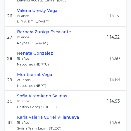
Davinci Acuatic Center
(
DAC
)
Valeria
Uresty Vega
26
1:14.15
19
años
U P A E P
(
UPAEP
)
Barbara
Zuniga Escalante
27
1:14.32
19
años
Rayas CB
(
RAYAS
)
Renata
Gonzalez
28
1:14.50
18
años
Neptunes
(
NEPTU
)
Montserrat
Vega
29
1:14.68
20
años
Neptunes
(
NEPT
)
Sofia
Altamirano Salinas
30
1:14.93
18
años
Hellfish Cdmsjr
(
HELLF
)
Karla Valeria
Curiel Villanueva
31
1:14.98
18
años
Swim Team Leon
(
STLEO
)