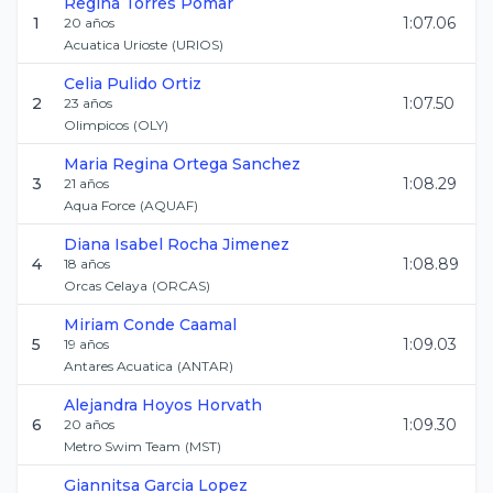
Regina
Torres Pomar
1
1:07.06
20
años
Acuatica Urioste
(
URIOS
)
Celia
Pulido Ortiz
2
1:07.50
23
años
Olimpicos
(
OLY
)
Maria Regina
Ortega Sanchez
3
1:08.29
21
años
Aqua Force
(
AQUAF
)
Diana Isabel
Rocha Jimenez
4
1:08.89
18
años
Orcas Celaya
(
ORCAS
)
Miriam
Conde Caamal
5
1:09.03
19
años
Antares Acuatica
(
ANTAR
)
Alejandra
Hoyos Horvath
6
1:09.30
20
años
Metro Swim Team
(
MST
)
Giannitsa
Garcia Lopez