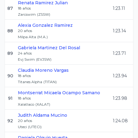
Renata
Ramirez Julian
87
1:23.11
18
años
Zarcswim
(
ZSSW
)
Alexia
Gonzalez Ramirez
88
1:23.14
20
años
Milpa Alta
(
M.A.
)
Gabriela
Martinez Del Rosal
89
1:23.71
24
años
Evj Swim
(
EVJSW
)
Claudia
Moreno Vargas
90
1:23.94
18
años
Titanes Alpha
(
TITAN
)
Montserrat Micaela
Ocampo Samano
91
1:23.98
18
años
Xalatlaco
(
XALAT
)
Judith
Aldama Mucino
92
1:24.08
20
años
Uteci
(
UTECI
)
Daniela
Olguin Huerta