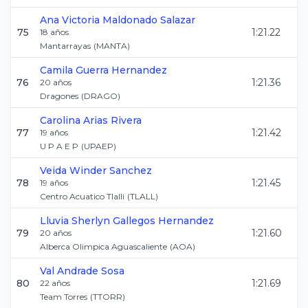
Ana Victoria
Maldonado Salazar
75
1:21.22
18
años
Mantarrayas
(
MANTA
)
Camila
Guerra Hernandez
76
1:21.36
20
años
Dragones
(
DRAGO
)
Carolina
Arias Rivera
77
1:21.42
19
años
U P A E P
(
UPAEP
)
Veida
Winder Sanchez
78
1:21.45
19
años
Centro Acuatico Tlalli
(
TLALL
)
Lluvia Sherlyn
Gallegos Hernandez
79
1:21.60
20
años
Alberca Olimpica Aguascaliente
(
AOA
)
Val
Andrade Sosa
80
1:21.69
22
años
Team Torres
(
TTORR
)