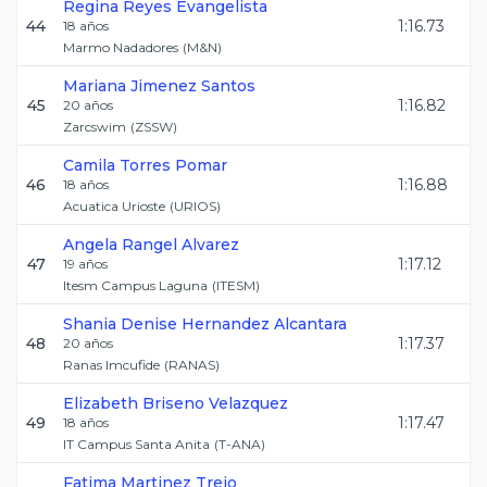
Regina
Reyes Evangelista
44
1:16.73
18
años
Marmo Nadadores
(
M&N
)
Mariana
Jimenez Santos
45
1:16.82
20
años
Zarcswim
(
ZSSW
)
Camila
Torres Pomar
46
1:16.88
18
años
Acuatica Urioste
(
URIOS
)
Angela
Rangel Alvarez
47
1:17.12
19
años
Itesm Campus Laguna
(
ITESM
)
Shania Denise
Hernandez Alcantara
48
1:17.37
20
años
Ranas Imcufide
(
RANAS
)
Elizabeth
Briseno Velazquez
49
1:17.47
18
años
IT Campus Santa Anita
(
T-ANA
)
Fatima
Martinez Trejo