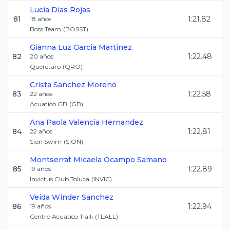
Lucia
Dias Rojas
81
1:21.82
18
años
Boss Team
(
BOSST
)
Gianna Luz
Garcia Martinez
82
1:22.48
20
años
Queretaro
(
QRO
)
Crista
Sanchez Moreno
83
1:22.58
22
años
Acuatico GB
(
GB
)
Ana Paola
Valencia Hernandez
84
1:22.81
22
años
Sion Swim
(
SION
)
Montserrat Micaela
Ocampo Samano
85
1:22.89
19
años
Invictus Club Toluca
(
INVIC
)
Veida
Winder Sanchez
86
1:22.94
19
años
Centro Acuatico Tlalli
(
TLALL
)