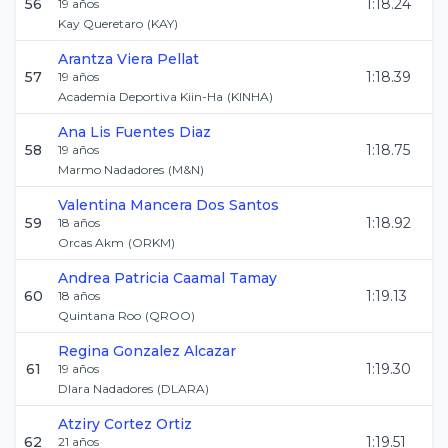
56
1:18.24
19
años
Kay Queretaro
(
KAY
)
Arantza
Viera Pellat
57
1:18.39
19
años
Academia Deportiva Kiin-Ha
(
KINHA
)
Ana Lis
Fuentes Diaz
58
1:18.75
19
años
Marmo Nadadores
(
M&N
)
Valentina
Mancera Dos Santos
59
1:18.92
18
años
Orcas Akm
(
ORKM
)
Andrea Patricia
Caamal Tamay
60
1:19.13
18
años
Quintana Roo
(
QROO
)
Regina
Gonzalez Alcazar
61
1:19.30
19
años
Dlara Nadadores
(
DLARA
)
Atziry
Cortez Ortiz
62
1:19.51
21
años