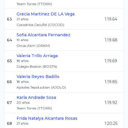
Team Torres
(
TTORR
)
Grecia
Martinez DE LA Vega
63
1:19.64
21
años
Cocodrilos Cecufid
(
COCOD
)
Sofia
Alcantara Fernandez
64
1:19.68
19
años
Orcas Akm
(
ORKM
)
Valeria
Trillo Arriaga
65
1:19.69
18
años
Colegio Boston
(
BOSTN
)
Valeria
Reyes Badillo
66
1:19.85
18
años
Ajolotes Tepotzotlan
(
AJOLO
)
Karla
Andrade Sosa
67
1:19.92
20
años
Team Torres
(
TTORR
)
Frida Natalya
Alcantara Rosas
68
1:20.25
21
años