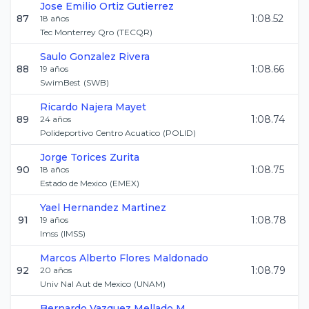
Jose Emilio
Ortiz Gutierrez
87
1:08.52
18
años
Tec Monterrey Qro
(
TECQR
)
Saulo
Gonzalez Rivera
88
1:08.66
19
años
SwimBest
(
SWB
)
Ricardo
Najera Mayet
89
1:08.74
24
años
Polideportivo Centro Acuatico
(
POLID
)
Jorge
Torices Zurita
90
1:08.75
18
años
Estado de Mexico
(
EMEX
)
Yael
Hernandez Martinez
91
1:08.78
19
años
Imss
(
IMSS
)
Marcos Alberto
Flores Maldonado
92
1:08.79
20
años
Univ Nal Aut de Mexico
(
UNAM
)
Bernardo
Vazquez Mellado M