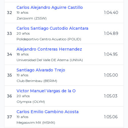
Carlos Alejandro
Aguirre Castillo
32
1:04.40
19
años
Zarcswim
(
ZSSW
)
Carlos Santiago
Custodio Alcantara
33
1:04.89
20
años
Polideportivo Centro Acuatico
(
POLID
)
Alejandro
Contreras Hernandez
34
1:04.95
18
años
Universidad Del Valle DE Atema
(
UNIVA
)
Santiago
Alvarado Trejo
35
1:05.00
19
años
Club Berimbau
(
BERIM
)
Victor Manuel
Vargas de la O
36
1:05.03
20
años
Olympia
(
OLYM
)
Carlos Emilio
Gambino Acosta
37
1:05.06
19
años
Megaswim MX
(
MSMX
)