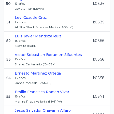
50
1:06.36
19
años
Leviatan Sjr
(
LEVIA
)
Levi
Cuautle Cruz
51
1:06.39
18
años
All Star Shark & Leones Marino
(
AS&LM
)
Luis Javier
Mendoza Ruiz
52
1:06.56
18
años
Exersite
(
EXER
)
Victor Sebastian
Berumen Sifuentes
53
1:06.56
18
años
Sharks Centenario
(
CACSK
)
Ernesto
Martinez Ortega
54
1:06.58
18
años
Ranas Imcufide
(
RANAS
)
Emilio Francisco
Roman Vivar
55
1:06.71
18
años
Marlins Prepa Vallarta
(
MARPV
)
Jesus Salvador
Chavarin Alfaro