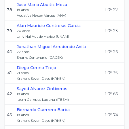
Jose Maria
Aboitiz Meza
38
1:05.22
18
años
Acuatica Nelson Vargas
(
ANV
)
Alan Mauricio
Contreras Garcia
39
1:05.23
20
años
Univ Nal Aut de Mexico
(
UNAM
)
Jonathan Miguel
Arredondo Avila
40
1:05.26
22
años
Sharks Centenario
(
CACSK
)
Diego
Cerino Trejo
41
1:05.35
21
años
Krakens Seven Days
(
KRKEN
)
Sayed
Alvarez Ontiveros
42
1:05.66
18
años
Itesm Campus Laguna
(
ITESM
)
Bernardo
Guerrero Barba
43
1:05.74
18
años
Krakens Seven Days
(
KRKEN
)