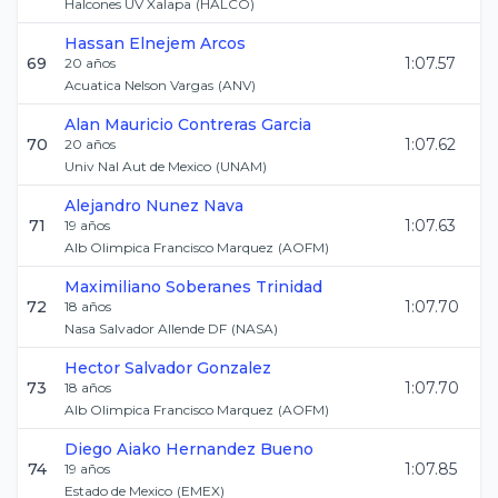
Halcones UV Xalapa
(
HALCO
)
Hassan
Elnejem Arcos
69
1:07.57
20
años
Acuatica Nelson Vargas
(
ANV
)
Alan Mauricio
Contreras Garcia
70
1:07.62
20
años
Univ Nal Aut de Mexico
(
UNAM
)
Alejandro
Nunez Nava
71
1:07.63
19
años
Alb Olimpica Francisco Marquez
(
AOFM
)
Maximiliano
Soberanes Trinidad
72
1:07.70
18
años
Nasa Salvador Allende DF
(
NASA
)
Hector
Salvador Gonzalez
73
1:07.70
18
años
Alb Olimpica Francisco Marquez
(
AOFM
)
Diego Aiako
Hernandez Bueno
74
1:07.85
19
años
Estado de Mexico
(
EMEX
)