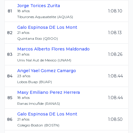
Jorge
Torices Zurita
81
1:08.10
18
años
Tiburones Aquasatelite
(
AQUAS
)
Galo
Espinosa DE Los Mont
82
1:08.13
21
años
Quintana Roo
(
QROO
)
Marcos Alberto
Flores Maldonado
83
1:08.26
21
años
Univ Nal Aut de Mexico
(
UNAM
)
Angel Yael
Gomez Camargo
84
1:08.44
23
años
Lobos Buap
(
BUAP
)
Maxy Emiliano
Perez Herrera
85
1:08.44
18
años
Ranas Imcufide
(
RANAS
)
Galo
Espinosa DE Los Mont
86
1:08.50
21
años
Colegio Boston
(
BOSTN
)