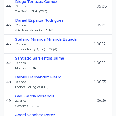
Diego
Terrazas Gomez
44
1:05.88
19
años
The Swim Club
(
TSC
)
Daniel
Esparza Rodriguez
45
1:05.89
18
años
Alto Nivel Acuatico
(
ANA
)
Stefano Miranda
Miranda Estrada
46
1:06.12
18
años
Tec Monterrey Qro
(
TECQR
)
Santiago
Barrientos Jaime
47
1:06.15
19
años
Morelos
(
MOR
)
Daniel
Hernandez Fierro
48
1:06.35
18
años
Leones Del Ingles
(
LDI
)
Gael
Garcia Resendiz
49
1:06.36
22
años
Ceforma
(
CEFOR
)
Angel
Sanchez Perez