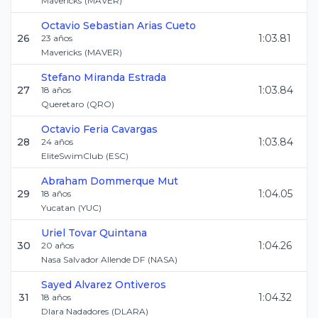
Mavericks
(
MAVER
)
Octavio Sebastian
Arias Cueto
26
1:03.81
23
años
Mavericks
(
MAVER
)
Stefano
Miranda Estrada
27
1:03.84
18
años
Queretaro
(
QRO
)
Octavio
Feria Cavargas
28
1:03.84
24
años
EliteSwimClub
(
ESC
)
Abraham
Dommerque Mut
29
1:04.05
18
años
Yucatan
(
YUC
)
Uriel
Tovar Quintana
30
1:04.26
20
años
Nasa Salvador Allende DF
(
NASA
)
Sayed
Alvarez Ontiveros
31
1:04.32
18
años
Dlara Nadadores
(
DLARA
)