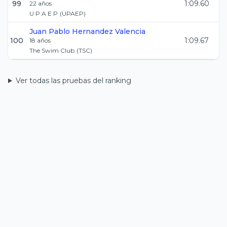
99
1:09.60
22
años
U P A E P
(
UPAEP
)
Juan Pablo
Hernandez Valencia
100
1:09.67
18
años
The Swim Club
(
TSC
)
Ver todas las pruebas del ranking