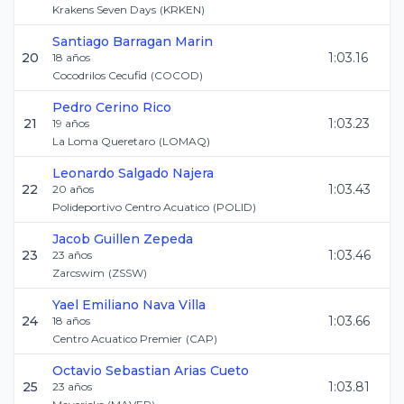
Krakens Seven Days
(
KRKEN
)
Santiago
Barragan Marin
20
1:03.16
18
años
Cocodrilos Cecufid
(
COCOD
)
Pedro
Cerino Rico
21
1:03.23
19
años
La Loma Queretaro
(
LOMAQ
)
Leonardo
Salgado Najera
22
1:03.43
20
años
Polideportivo Centro Acuatico
(
POLID
)
Jacob
Guillen Zepeda
23
1:03.46
23
años
Zarcswim
(
ZSSW
)
Yael Emiliano
Nava Villa
24
1:03.66
18
años
Centro Acuatico Premier
(
CAP
)
Octavio Sebastian
Arias Cueto
25
1:03.81
23
años