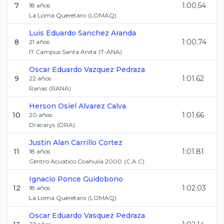
7
1:00.54
18
años
La Loma Queretaro
(
LOMAQ
)
Luis Eduardo
Sanchez Aranda
8
1:00.74
21
años
IT Campus Santa Anita
(
T-ANA
)
Oscar Eduardo
Vazquez Pedraza
9
1:01.62
22
años
Ranas
(
RANA
)
Herson Osiel
Alvarez Calva
10
1:01.66
20
años
Dracarys
(
DRA
)
Justin Alan
Carrillo Cortez
11
1:01.81
18
años
Centro Acuatico Coahuila 2000
(
C.A.C
)
Ignacio
Ponce Guidobono
12
1:02.03
18
años
La Loma Queretaro
(
LOMAQ
)
Oscar Eduardo
Vasquez Pedraza