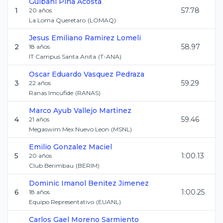
Guibani
Pina Acosta
1
57.78
20
años
La Loma Queretaro
(
LOMAQ
)
Jesus Emiliano
Ramirez Lomeli
2
58.97
18
años
IT Campus Santa Anita
(
T-ANA
)
Oscar Eduardo
Vasquez Pedraza
3
59.29
22
años
Ranas Imcufide
(
RANAS
)
Marco Ayub
Vallejo Martinez
4
59.46
21
años
Megaswim Mex Nuevo Leon
(
MSNL
)
Emilio
Gonzalez Maciel
5
1:00.13
20
años
Club Berimbau
(
BERIM
)
Dominic Imanol
Benitez Jimenez
6
1:00.25
18
años
Equipo Representativo
(
EUANL
)
Carlos Gael
Moreno Sarmiento