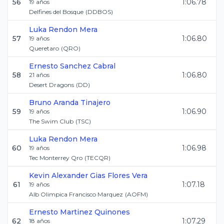
56
1:06.78
19
años
Delfines del Bosque
(
DDBOS
)
Luka
Rendon Mera
57
1:06.80
19
años
Queretaro
(
QRO
)
Ernesto
Sanchez Cabral
58
1:06.80
21
años
Desert Dragons
(
DD
)
Bruno
Aranda Tinajero
59
1:06.90
19
años
The Swim Club
(
TSC
)
Luka
Rendon Mera
60
1:06.98
19
años
Tec Monterrey Qro
(
TECQR
)
Kevin Alexander Gias
Flores Vera
61
1:07.18
19
años
Alb Olimpica Francisco Marquez
(
AOFM
)
Ernesto
Martinez Quinones
62
1:07.29
18
años