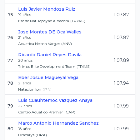
Luis Javier
Mendoza Ruiz
75
1:07.87
19
años
Esc de Nat Tepeyac Albacora
(
TPYAC
)
Jose
Montes DE Oca Walles
76
1:07.87
21
años
Acuatica Nelson Vargas
(
ANV
)
Ricardo Daniel
Reyes Davila
77
1:07.89
20
años
Trimss Elite Development Team
(
TRIMS
)
Eber Josue
Magueyal Vega
78
1:07.94
21
años
Natacion Ipn
(
IPN
)
Luis Cuauhtemoc
Vazquez Anaya
79
1:07.99
22
años
Centro Acuatico Premier
(
CAP
)
Marco Antonio
Hernandez Sanchez
80
1:07.99
18
años
Dracarys
(
DRA
)