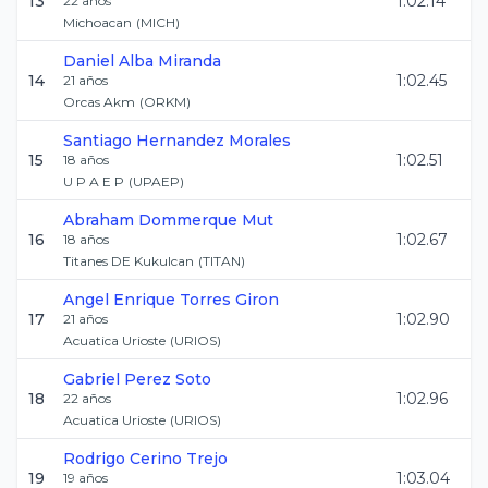
13
1:02.14
22
años
Michoacan
(
MICH
)
Daniel
Alba Miranda
14
1:02.45
21
años
Orcas Akm
(
ORKM
)
Santiago
Hernandez Morales
15
1:02.51
18
años
U P A E P
(
UPAEP
)
Abraham
Dommerque Mut
16
1:02.67
18
años
Titanes DE Kukulcan
(
TITAN
)
Angel Enrique
Torres Giron
17
1:02.90
21
años
Acuatica Urioste
(
URIOS
)
Gabriel
Perez Soto
18
1:02.96
22
años
Acuatica Urioste
(
URIOS
)
Rodrigo
Cerino Trejo
19
1:03.04
19
años