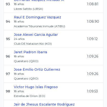
93
1:08.81
18
años
Libres Saltillo
(
LIBSA
)
Raul E
Dominguez Vazquez
94
1:08.90
18
años
Academia Tiburones Inmude
(
ATIBU
)
Jose Alexei
Garcia Aguilar
95
1:09.12
24
años
Club DE Natacion Koi
(
KOI
)
Jaret
Padron Ibarra
96
1:09.26
18
años
Queretaro
(
QRO
)
Jose Emilio
Ortiz Gutierrez
97
1:09.26
18
años
Queretaro
(
QRO
)
Victor Hugo
Islas Fragoso
98
1:09.53
18
años
Estrellas de Orion
(
EO
)
Jair de Jhesus
Escalante Rodriguez