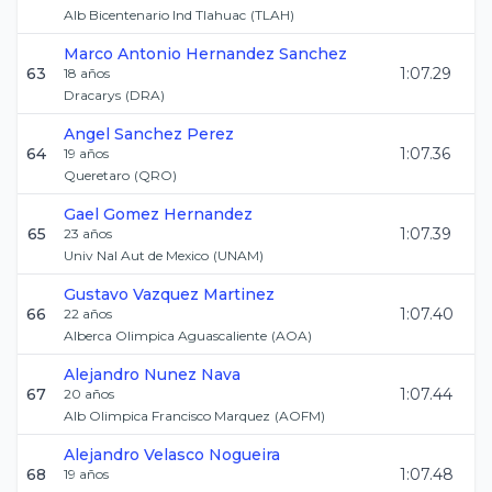
Alb Bicentenario Ind Tlahuac
(
TLAH
)
Marco Antonio
Hernandez Sanchez
63
1:07.29
18
años
Dracarys
(
DRA
)
Angel
Sanchez Perez
64
1:07.36
19
años
Queretaro
(
QRO
)
Gael
Gomez Hernandez
65
1:07.39
23
años
Univ Nal Aut de Mexico
(
UNAM
)
Gustavo
Vazquez Martinez
66
1:07.40
22
años
Alberca Olimpica Aguascaliente
(
AOA
)
Alejandro
Nunez Nava
67
1:07.44
20
años
Alb Olimpica Francisco Marquez
(
AOFM
)
Alejandro
Velasco Nogueira
68
1:07.48
19
años