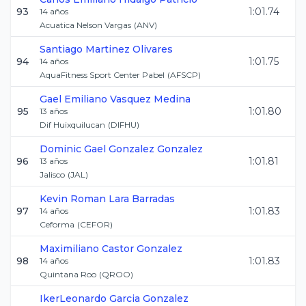
93
1:01.74
14
años
Acuatica Nelson Vargas
(
ANV
)
Santiago
Martinez Olivares
94
1:01.75
14
años
AquaFitness Sport Center Pabel
(
AFSCP
)
Gael Emiliano
Vasquez Medina
95
1:01.80
13
años
Dif Huixquilucan
(
DIFHU
)
Dominic Gael
Gonzalez Gonzalez
96
1:01.81
13
años
Jalisco
(
JAL
)
Kevin Roman
Lara Barradas
97
1:01.83
14
años
Ceforma
(
CEFOR
)
Maximiliano
Castor Gonzalez
98
1:01.83
14
años
Quintana Roo
(
QROO
)
IkerLeonardo
Garcia Gonzalez