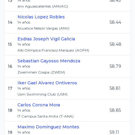
13
58.43
14
años
anv Aguascalientes
(
ANVAG
)
Nicolas
Lopez Robles
14
58.44
14
años
Acuatica Nelson Vargas
(
ANV
)
Esdras Joseph
Vigil Galicia
15
58.48
14
años
Alb Olimpica Francisco Marquez
(
AOFM
)
Sebastian
Gayosso Mendoza
16
58.79
14
años
Zwemmen Coapa
(
ZWEM
)
Iker Gael
Alvarez Ontiveros
17
58.81
14
años
Usm Swimming Club
(
USM
)
Carlos
Corona Mora
18
58.85
14
años
IT Campus Santa Anita
(
T-ANA
)
Maximo
Dominguez Montes
19
59.11
14
años