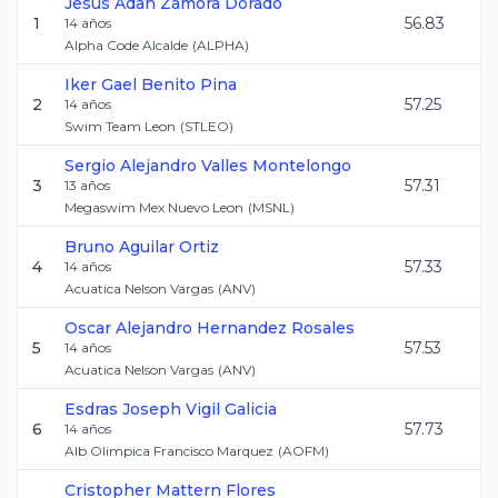
Jesus Adan
Zamora Dorado
1
56.83
14
años
Alpha Code Alcalde
(
ALPHA
)
Iker Gael
Benito Pina
2
57.25
14
años
Swim Team Leon
(
STLEO
)
Sergio Alejandro
Valles Montelongo
3
57.31
13
años
Megaswim Mex Nuevo Leon
(
MSNL
)
Bruno
Aguilar Ortiz
4
57.33
14
años
Acuatica Nelson Vargas
(
ANV
)
Oscar Alejandro
Hernandez Rosales
5
57.53
14
años
Acuatica Nelson Vargas
(
ANV
)
Esdras Joseph
Vigil Galicia
6
57.73
14
años
Alb Olimpica Francisco Marquez
(
AOFM
)
Cristopher
Mattern Flores