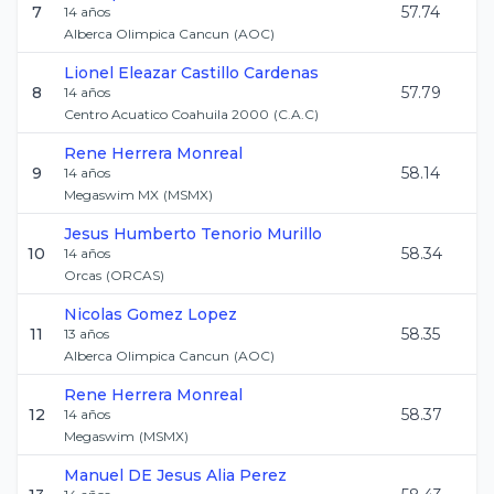
7
57.74
14
años
Alberca Olimpica Cancun
(
AOC
)
Lionel Eleazar
Castillo Cardenas
8
57.79
14
años
Centro Acuatico Coahuila 2000
(
C.A.C
)
Rene
Herrera Monreal
9
58.14
14
años
Megaswim MX
(
MSMX
)
Jesus Humberto
Tenorio Murillo
10
58.34
14
años
Orcas
(
ORCAS
)
Nicolas
Gomez Lopez
11
58.35
13
años
Alberca Olimpica Cancun
(
AOC
)
Rene
Herrera Monreal
12
58.37
14
años
Megaswim
(
MSMX
)
Manuel DE Jesus
Alia Perez