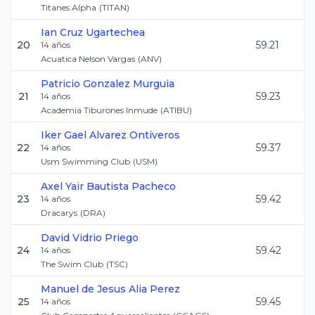
Titanes Alpha
(
TITAN
)
Ian
Cruz Ugartechea
20
59.21
14
años
Acuatica Nelson Vargas
(
ANV
)
Patricio
Gonzalez Murguia
21
59.23
14
años
Academia Tiburones Inmude
(
ATIBU
)
Iker Gael
Alvarez Ontiveros
22
59.37
14
años
Usm Swimming Club
(
USM
)
Axel Yair
Bautista Pacheco
23
59.42
14
años
Dracarys
(
DRA
)
David
Vidrio Priego
24
59.42
14
años
The Swim Club
(
TSC
)
Manuel de Jesus
Alia Perez
25
59.45
14
años