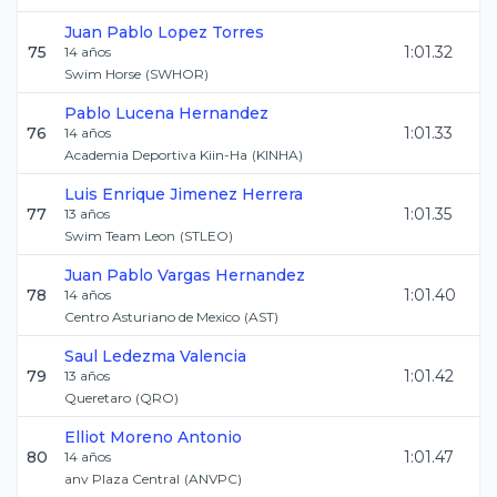
Juan Pablo
Lopez Torres
75
1:01.32
14
años
Swim Horse
(
SWHOR
)
Pablo
Lucena Hernandez
76
1:01.33
14
años
Academia Deportiva Kiin-Ha
(
KINHA
)
Luis Enrique
Jimenez Herrera
77
1:01.35
13
años
Swim Team Leon
(
STLEO
)
Juan Pablo
Vargas Hernandez
78
1:01.40
14
años
Centro Asturiano de Mexico
(
AST
)
Saul
Ledezma Valencia
79
1:01.42
13
años
Queretaro
(
QRO
)
Elliot
Moreno Antonio
80
1:01.47
14
años
anv Plaza Central
(
ANVPC
)