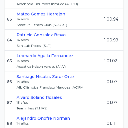
Academia Tiburones Inmude
(
ATIBU
)
Mateo
Gomez Herrejon
63
1:00.94
14
años
Sportika Fitness Club
(
SPORT
)
Patricio
Gonzalez Bravo
64
1:00.99
14
años
San Luis Potosi
(
SLP
)
Leonardo
Aguila Fernandez
65
1:01.02
14
años
Acuatica Nelson Vargas
(
ANV
)
Santiago Nicolas
Zarur Ortiz
66
1:01.07
14
años
Alb Olimpica Francisco Marquez
(
AOFM
)
Alvaro
Solano Rosales
67
1:01.07
13
años
Team Hass
(
T.HAS
)
Alejandro
Onofre Norman
68
1:01.11
14
años