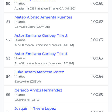
50
1:00.60
14
años
Academia DE Natacion Sharks CA
(
ANSC
)
Mateo Alonso
Armenta Fuentes
51
1:00.62
14
años
Comude Leon
(
COMDE
)
Astor Emiliano
Garibay Tillett
52
1:00.63
14
años
Alb Olimpica Francisco Marquez
(
AOFM
)
Astor Emiliano
Garibay Tillett
53
1:00.63
14
años
Alb Olimpica Francisco Marquez
(
AOFM
)
Luka Josam
Mancera Perez
54
1:00.64
14
años
Zarcswim
(
ZSSW
)
Gerardo
Arvizu Hernandez
55
1:00.65
14
años
Queretaro
(
QRO
)
Joaquin I.
Rivera Lopez