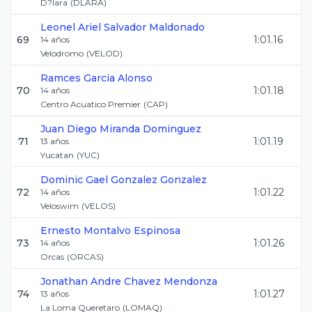
D?lara
(
DLARA
)
Leonel Ariel
Salvador Maldonado
69
1:01.16
14
años
Velodromo
(
VELOD
)
Ramces
Garcia Alonso
70
1:01.18
14
años
Centro Acuatico Premier
(
CAP
)
Juan Diego
Miranda Dominguez
71
1:01.19
13
años
Yucatan
(
YUC
)
Dominic Gael
Gonzalez Gonzalez
72
1:01.22
14
años
Veloswim
(
VELOS
)
Ernesto
Montalvo Espinosa
73
1:01.26
14
años
Orcas
(
ORCAS
)
Jonathan Andre
Chavez Mendonza
74
1:01.27
13
años
La Loma Queretaro
(
LOMAQ
)