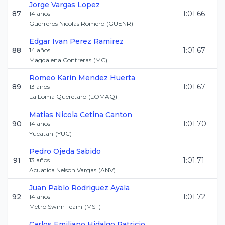
Jorge
Vargas Lopez
87
1:01.66
14
años
Guerreros Nicolas Romero
(
GUENR
)
Edgar Ivan
Perez Ramirez
88
1:01.67
14
años
Magdalena Contreras
(
MC
)
Romeo Karin
Mendez Huerta
89
1:01.67
13
años
La Loma Queretaro
(
LOMAQ
)
Matias Nicola
Cetina Canton
90
1:01.70
14
años
Yucatan
(
YUC
)
Pedro
Ojeda Sabido
91
1:01.71
13
años
Acuatica Nelson Vargas
(
ANV
)
Juan Pablo
Rodriguez Ayala
92
1:01.72
14
años
Metro Swim Team
(
MST
)
Carlos Emiliano
Hidalgo Patricio