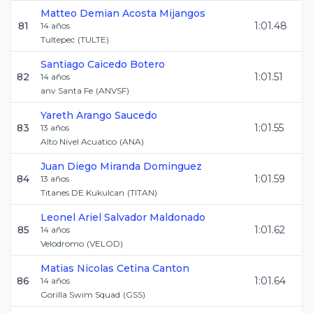
Matteo Demian
Acosta Mijangos
81
1:01.48
14
años
Tultepec
(
TULTE
)
Santiago
Caicedo Botero
82
1:01.51
14
años
anv Santa Fe
(
ANVSF
)
Yareth
Arango Saucedo
83
1:01.55
13
años
Alto Nivel Acuatico
(
ANA
)
Juan Diego
Miranda Dominguez
84
1:01.59
13
años
Titanes DE Kukulcan
(
TITAN
)
Leonel Ariel
Salvador Maldonado
85
1:01.62
14
años
Velodromo
(
VELOD
)
Matias Nicolas
Cetina Canton
86
1:01.64
14
años
Gorilla Swim Squad
(
GSS
)