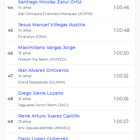
Santiago Nicolas
Zarur Ortiz
44
1:00.46
14
años
Alb Olimpica Francisco Marquez
(
AOFM
)
Jesus Manuel
Villegas Austria
45
1:00.48
14
años
Dracarys
(
DRA
)
Maximiliano
Vargas Jorge
46
1:00.50
13
años
Holkan-Ha Team
(
HOTED
)
Iker
Alvarez Ontiveros
47
1:00.52
14
años
Dlara Nadadores
(
DLARA
)
Diego
Sierra Lozano
48
1:00.56
13
años
Jaguares Swim Team
(
JAG
)
Rene Arturo
Juarez Castillo
49
1:00.57
13
años
anv Aguascalientes
(
ANVAG
)
Dario
Lopez Gutierrez