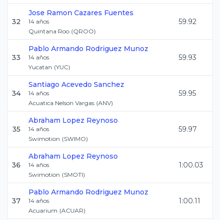
Jose Ramon
Cazares Fuentes
32
59.92
14
años
Quintana Roo
(
QROO
)
Pablo Armando
Rodriguez Munoz
33
59.93
14
años
Yucatan
(
YUC
)
Santiago
Acevedo Sanchez
34
59.95
14
años
Acuatica Nelson Vargas
(
ANV
)
Abraham
Lopez Reynoso
35
59.97
14
años
Swimotion
(
SWIMO
)
Abraham
Lopez Reynoso
36
1:00.03
14
años
Swimotion
(
SMOTI
)
Pablo Armando
Rodriguez Munoz
37
1:00.11
14
años
Acuarium
(
ACUAR
)