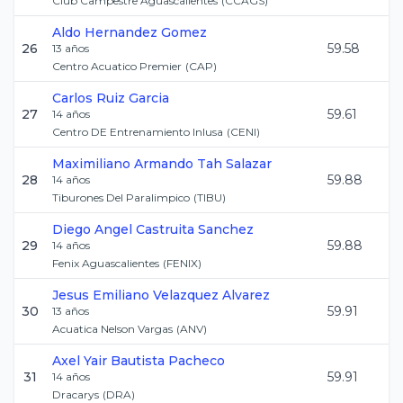
Club Campestre Aguascalientes
(
CCAGS
)
Aldo
Hernandez Gomez
26
59.58
13
años
Centro Acuatico Premier
(
CAP
)
Carlos
Ruiz Garcia
27
59.61
14
años
Centro DE Entrenamiento Inlusa
(
CENI
)
Maximiliano Armando
Tah Salazar
28
59.88
14
años
Tiburones Del Paralimpico
(
TIBU
)
Diego Angel
Castruita Sanchez
29
59.88
14
años
Fenix Aguascalientes
(
FENIX
)
Jesus Emiliano
Velazquez Alvarez
30
59.91
13
años
Acuatica Nelson Vargas
(
ANV
)
Axel Yair
Bautista Pacheco
31
59.91
14
años
Dracarys
(
DRA
)