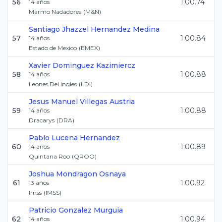
56
1:00.74
14
años
Marmo Nadadores
(
M&N
)
Santiago Jhazzel
Hernandez Medina
57
1:00.84
14
años
Estado de Mexico
(
EMEX
)
Xavier
Dominguez Kazimiercz
58
1:00.88
14
años
Leones Del Ingles
(
LDI
)
Jesus Manuel
Villegas Austria
59
1:00.88
14
años
Dracarys
(
DRA
)
Pablo
Lucena Hernandez
60
1:00.89
14
años
Quintana Roo
(
QROO
)
Joshua
Mondragon Osnaya
61
1:00.92
13
años
Imss
(
IMSS
)
Patricio
Gonzalez Murguia
62
1:00.94
14
años