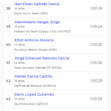
Iker Eloan
Galindo Garcia
38
1:00.19
14
años
Rock Swim Team
(
RST
)
Maximiliano
Vargas Jorge
39
1:00.24
13
años
Holkan-Ha Team Danpv Clrfv
(
HOTED
)
Elliot
Antonio Moreno
40
1:00.25
14
años
Acuatica Nelson Vargas
(
ANV
)
Jorge Emanuel
Ramirez Garcia
41
1:00.26
14
años
Nasa Salvador Allende DF
(
NASA
)
Matias
Garcia Castillo
42
1:00.29
13
años
Delfines del Bosque
(
DDBOS
)
Dario
Lopez Gutierrez
43
1:00.33
14
años
Quintana Roo
(
QROO
)