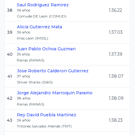
Saul
Rodriguez Ramirez
38
1:36.22
36
años
Comude DE Leon
(
COMUD
)
Alicia
Gutierrez Mata
39
1:37.03
36
años
Imss Leon
(
IMSSL
)
Juan Pablo
Ochoa Guzman
40
1:37.39
35
años
Ranas
(
RANAS
)
Jose Roberto
Calderon Gutierrez
41
1:38.07
37
años
Shiver Sharks
(
SSKS
)
Jorge Alejandro
Marroquin Paramo
42
1:38.09
38
años
Ranas
(
RANAS
)
Rey David
Puebla Martinez
43
1:38.23
36
años
Tritones Salvador Allende
(
TRIT
)