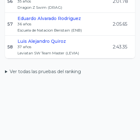
56
2:01.78
35
años
Dragon Z Swim
(
DRAG
)
Eduardo
Alvarado Rodriguez
57
2:05.65
36
años
Escuela de Natacion Beristain
(
ENB
)
Luis Alejandro
Quiroz
58
2:43.35
37
años
Leviatan SW Team Master
(
LEVIA
)
Ver todas las pruebas del ranking