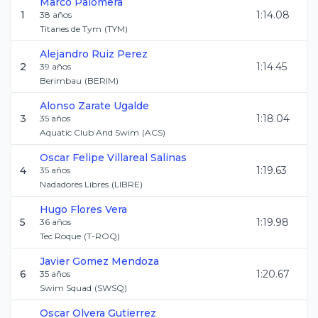
Marco
Palomera
1
1:14.08
38
años
Titanes de Tym
(
TYM
)
Alejandro
Ruiz Perez
2
1:14.45
39
años
Berimbau
(
BERIM
)
Alonso
Zarate Ugalde
3
1:18.04
35
años
Aquatic Club And Swim
(
ACS
)
Oscar Felipe
Villareal Salinas
4
1:19.63
35
años
Nadadores Libres
(
LIBRE
)
Hugo
Flores Vera
5
1:19.98
36
años
Tec Roque
(
T-ROQ
)
Javier
Gomez Mendoza
6
1:20.67
35
años
Swim Squad
(
SWSQ
)
Oscar
Olvera Gutierrez