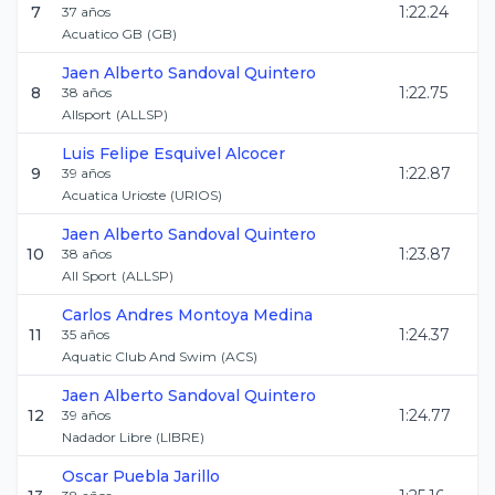
7
1:22.24
37
años
Acuatico GB
(
GB
)
Jaen Alberto
Sandoval Quintero
8
1:22.75
38
años
Allsport
(
ALLSP
)
Luis Felipe
Esquivel Alcocer
9
1:22.87
39
años
Acuatica Urioste
(
URIOS
)
Jaen Alberto
Sandoval Quintero
10
1:23.87
38
años
All Sport
(
ALLSP
)
Carlos Andres
Montoya Medina
11
1:24.37
35
años
Aquatic Club And Swim
(
ACS
)
Jaen Alberto
Sandoval Quintero
12
1:24.77
39
años
Nadador Libre
(
LIBRE
)
Oscar
Puebla Jarillo