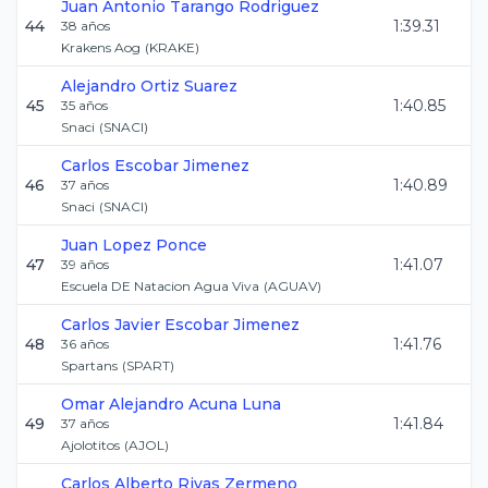
Juan Antonio
Tarango Rodriguez
44
1:39.31
38
años
Krakens Aog
(
KRAKE
)
Alejandro Ortiz
Suarez
45
1:40.85
35
años
Snaci
(
SNACI
)
Carlos
Escobar Jimenez
46
1:40.89
37
años
Snaci
(
SNACI
)
Juan
Lopez Ponce
47
1:41.07
39
años
Escuela DE Natacion Agua Viva
(
AGUAV
)
Carlos Javier
Escobar Jimenez
48
1:41.76
36
años
Spartans
(
SPART
)
Omar Alejandro
Acuna Luna
49
1:41.84
37
años
Ajolotitos
(
AJOL
)
Carlos Alberto
Rivas Zermeno