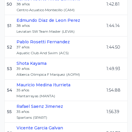
50
1:42.81
38
años
Centro Acuatico Montecillo
(
CAM
)
Edmundo
Diaz de Leon Perez
51
1:44.14
38
años
Leviatan SW Team Master
(
LEVIA
)
Pablo
Rosetti Fernandez
52
1:44.50
37
años
Aquatic Club And Swim
(
ACS
)
Shota
Kayama
53
1:49.93
39
años
Alberca Olimpica F Marquez
(
AOFM
)
Mauricio
Medina Iturrieta
54
1:54.88
35
años
Mantarrayas
(
MANTA
)
Rafael
Saenz Jimenez
55
1:56.39
35
años
Spartans
(
SPART
)
Vicente
Garcia Galvan