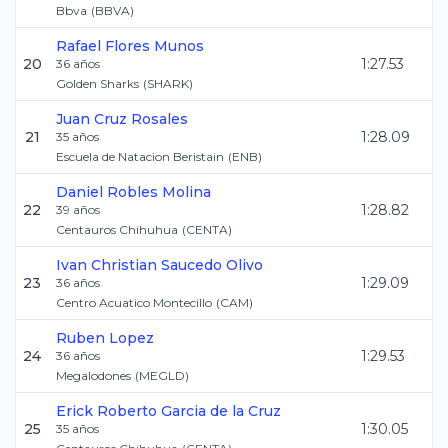
Bbva
(
BBVA
)
Rafael
Flores Munos
20
1:27.53
36
años
Golden Sharks
(
SHARK
)
Juan
Cruz Rosales
21
1:28.09
35
años
Escuela de Natacion Beristain
(
ENB
)
Daniel
Robles Molina
22
1:28.82
39
años
Centauros Chihuhua
(
CENTA
)
Ivan Christian
Saucedo Olivo
23
1:29.09
36
años
Centro Acuatico Montecillo
(
CAM
)
Ruben
Lopez
24
1:29.53
36
años
Megalodones
(
MEGLD
)
Erick Roberto
Garcia de la Cruz
25
1:30.05
35
años