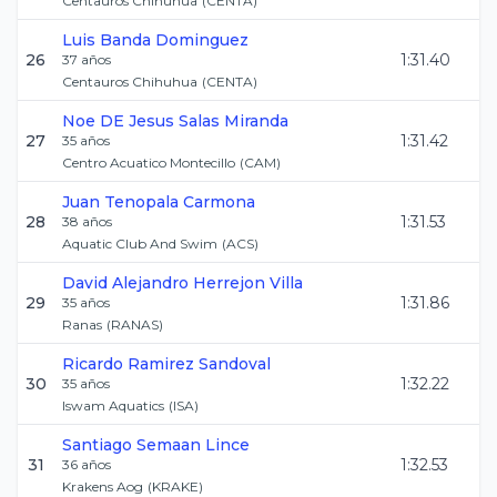
Centauros Chihuhua
(
CENTA
)
Luis
Banda Dominguez
26
1:31.40
37
años
Centauros Chihuhua
(
CENTA
)
Noe DE Jesus
Salas Miranda
27
1:31.42
35
años
Centro Acuatico Montecillo
(
CAM
)
Juan
Tenopala Carmona
28
1:31.53
38
años
Aquatic Club And Swim
(
ACS
)
David Alejandro
Herrejon Villa
29
1:31.86
35
años
Ranas
(
RANAS
)
Ricardo
Ramirez Sandoval
30
1:32.22
35
años
Iswam Aquatics
(
ISA
)
Santiago
Semaan Lince
31
1:32.53
36
años
Krakens Aog
(
KRAKE
)