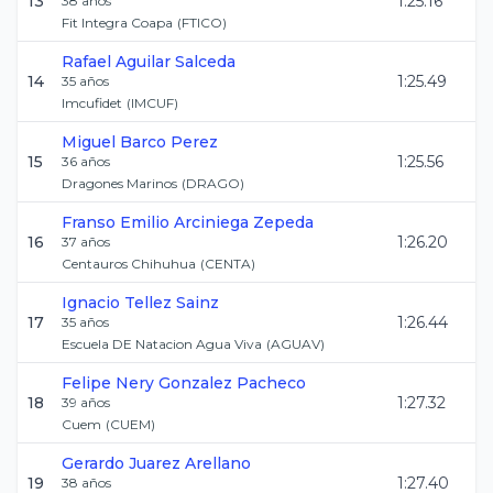
13
1:25.16
38
años
Fit Integra Coapa
(
FTICO
)
Rafael
Aguilar Salceda
14
1:25.49
35
años
Imcufidet
(
IMCUF
)
Miguel
Barco Perez
15
1:25.56
36
años
Dragones Marinos
(
DRAGO
)
Franso Emilio
Arciniega Zepeda
16
1:26.20
37
años
Centauros Chihuhua
(
CENTA
)
Ignacio
Tellez Sainz
17
1:26.44
35
años
Escuela DE Natacion Agua Viva
(
AGUAV
)
Felipe Nery
Gonzalez Pacheco
18
1:27.32
39
años
Cuem
(
CUEM
)
Gerardo
Juarez Arellano
19
1:27.40
38
años