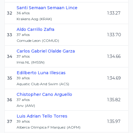
Santi Semaan
Semaan Lince
32
1:33.27
36
años
Krakens Aog
(
KRAK
)
Aldo
Carrillo Zafra
33
1:33.70
37
años
Comude Leon
(
COMUD
)
Carlos Gabriel
Olalde Garza
34
1:34.66
37
años
Imss NL
(
IMSSN
)
Edilberto
Luna Illescas
35
1:34.69
39
años
Aquatic Club And Swim
(
ACS
)
Chistopher
Cano Arguello
36
1:35.82
37
años
Anv
(
ANV
)
Luis Adrian
Tello Torres
37
1:35.97
39
años
Alberca Olimpica F Marquez
(
AOFM
)