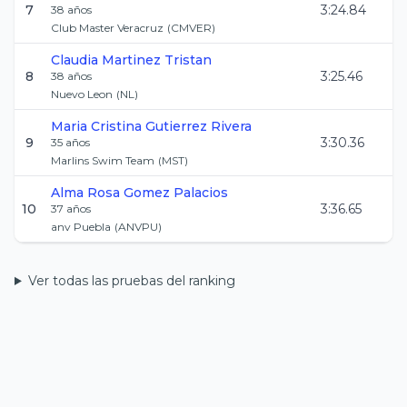
7
3:24.84
38
años
Club Master Veracruz
(
CMVER
)
Claudia
Martinez Tristan
8
3:25.46
38
años
Nuevo Leon
(
NL
)
Maria Cristina
Gutierrez Rivera
9
3:30.36
35
años
Marlins Swim Team
(
MST
)
Alma Rosa
Gomez Palacios
10
3:36.65
37
años
anv Puebla
(
ANVPU
)
Ver todas las pruebas del ranking