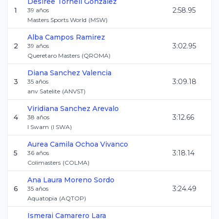
Desiree
Tornell Gonzalez
1
2:58.95
39
años
Masters Sports World
(
MSW
)
Alba
Campos Ramirez
2
3:02.95
39
años
Queretaro Masters
(
QROMA
)
Diana
Sanchez Valencia
3
3:09.18
35
años
anv Satelite
(
ANVST
)
Viridiana
Sanchez Arevalo
4
3:12.66
38
años
I Swam
(
I SWA
)
Aurea Camila
Ochoa Vivanco
5
3:18.14
36
años
Colimasters
(
COLMA
)
Ana Laura
Moreno Sordo
6
3:24.49
35
años
Aquatopia
(
AQTOP
)
Ismerai
Camarero Lara