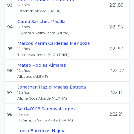
93
2:21.89
12
años
Estado de Mexico
(
EMEX
)
Gared
Sanchez Padilla
94
2:21.95
12
años
Olympus Swim Team
(
OLYM
)
Marcos Karim
Cardenas Mendoza
95
2:21.97
12
años
Tintoreras Imss L. Z. C.
(
TINSL
)
Mateo
Robles Almaraz
96
2:22.07
12
años
Albatros
(
ALBAT
)
Jonathan Haziel
Macias Estrada
97
2:22.11
12
años
Alpha Code Alcalde
(
ALPHA
)
Salr140108
Sandoval Lopez
98
2:22.21
11
años
IT Campus Santa Anita
(
T-ANA
)
Lucio
Barcenas Najera