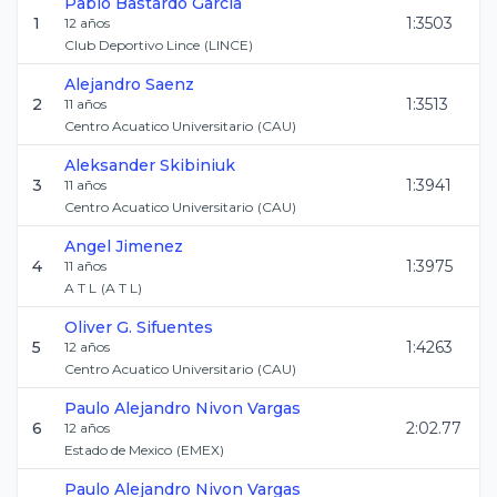
Pablo
Bastardo Garcia
1
1:3503
12
años
Club Deportivo Lince
(
LINCE
)
Alejandro
Saenz
2
1:3513
11
años
Centro Acuatico Universitario
(
CAU
)
Aleksander
Skibiniuk
3
1:3941
11
años
Centro Acuatico Universitario
(
CAU
)
Angel
Jimenez
4
1:3975
11
años
A T L
(
A T L
)
Oliver G.
Sifuentes
5
1:4263
12
años
Centro Acuatico Universitario
(
CAU
)
Paulo Alejandro
Nivon Vargas
6
2:02.77
12
años
Estado de Mexico
(
EMEX
)
Paulo Alejandro
Nivon Vargas