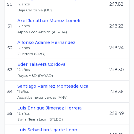
50
2:17.82
12
años
Baja California
(
BC
)
Axel Jonathan
Munoz Lomeli
51
2:18.22
12
años
Alpha Code Alcalde
(
ALPHA
)
Alfonso
Adame Hernandez
52
2:18.24
12
años
Guerrero
(
GRO
)
Eder
Talavera Cordova
53
2:18.30
12
años
Rayas A&D
(
RAYAD
)
Santiago
Ramirez Montesde Oca
54
2:18.36
11
años
Acuatica nelsonvargas
(
ANV
)
Luis Enrique
Jimenez Herrera
55
2:18.49
12
años
Swim Team Leon
(
STLEO
)
Luis Sebastian
Ugarte Leon