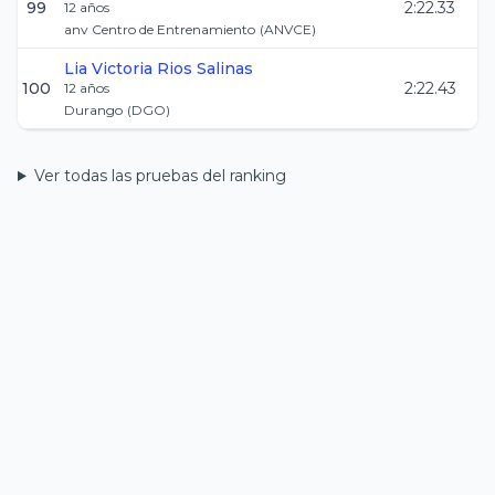
99
2:22.33
12
años
anv Centro de Entrenamiento
(
ANVCE
)
Lia Victoria
Rios Salinas
100
2:22.43
12
años
Durango
(
DGO
)
Ver todas las pruebas del ranking