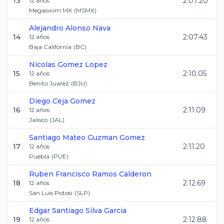
13
2:07.20
12
años
Megaswim MX
(
MSMX
)
Alejandro
Alonso Nava
14
2:07.43
12
años
Baja California
(
BC
)
Nicolas
Gomez Lopez
15
2:10.05
12
años
Benito Juarez
(
BJU
)
Diego
Ceja Gomez
16
2:11.09
12
años
Jalisco
(
JAL
)
Santiago Mateo
Guzman Gomez
17
2:11.20
12
años
Puebla
(
PUE
)
Ruben Francisco
Ramos Calderon
18
2:12.69
12
años
San Luis Potosi
(
SLP
)
Edgar Santiago
Silva Garcia
19
2:12.88
12
años