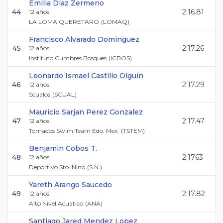
Emilia
Diaz Zermeno
44
2:16.81
12
años
LA LOMA QUERETARO
(
LOMAQ
)
Francisco
Alvarado Dominguez
45
2:17.26
12
años
Instituto Cumbres Bosques
(
ICBOS
)
Leonardo Ismael
Castillo Olguin
46
2:17.29
12
años
Scualos
(
SCUAL
)
Mauricio Sarjan
Perez Gonzalez
47
2:17.47
12
años
Tornados Swim Team Edo. Mex.
(
TSTEM
)
Benjamin
Cobos T.
48
2:1763
12
años
Deportivo Sto. Nino
(
S.N.
)
Yareth
Arango Saucedo
49
2:17.82
12
años
Alto Nivel Acuatico
(
ANA
)
Santiago Jared
Mendez Lopez