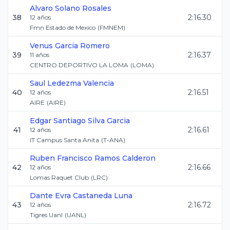
Alvaro
Solano Rosales
38
2:16.30
12
años
Fmn Estado de Mexico
(
FMNEM
)
Venus
Garcia Romero
39
2:16.37
11
años
CENTRO DEPORTIVO LA LOMA
(
LOMA
)
Saul
Ledezma Valencia
40
2:16.51
12
años
AIRE
(
AIRE
)
Edgar Santiago
Silva Garcia
41
2:16.61
12
años
IT Campus Santa Anita
(
T-ANA
)
Ruben Francisco
Ramos Calderon
42
2:16.66
12
años
Lomas Raquet Club
(
LRC
)
Dante Evra
Castaneda Luna
43
2:16.72
12
años
Tigres Uanl
(
UANL
)