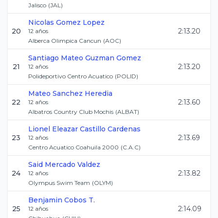
Jalisco
(
JAL
)
Nicolas
Gomez Lopez
20
2:13.20
12
años
Alberca Olimpica Cancun
(
AOC
)
Santiago Mateo
Guzman Gomez
21
2:13.20
12
años
Polideportivo Centro Acuatico
(
POLID
)
Mateo
Sanchez Heredia
22
2:13.60
12
años
Albatros Country Club Mochis
(
ALBAT
)
Lionel Eleazar
Castillo Cardenas
23
2:13.69
12
años
Centro Acuatico Coahuila 2000
(
C.A.C
)
Said
Mercado Valdez
24
2:13.82
12
años
Olympus Swim Team
(
OLYM
)
Benjamin
Cobos T.
25
2:14.09
12
años