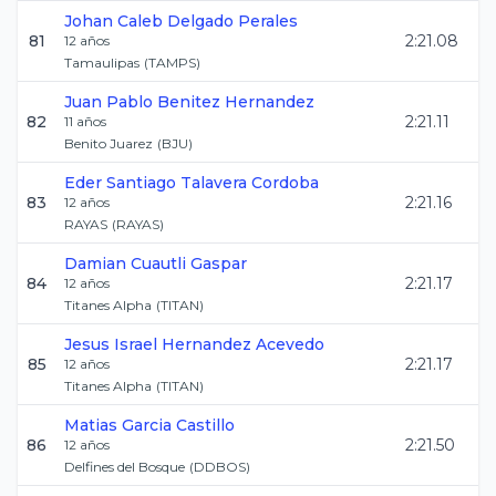
Johan Caleb
Delgado Perales
81
2:21.08
12
años
Tamaulipas
(
TAMPS
)
Juan Pablo
Benitez Hernandez
82
2:21.11
11
años
Benito Juarez
(
BJU
)
Eder Santiago
Talavera Cordoba
83
2:21.16
12
años
RAYAS
(
RAYAS
)
Damian
Cuautli Gaspar
84
2:21.17
12
años
Titanes Alpha
(
TITAN
)
Jesus Israel
Hernandez Acevedo
85
2:21.17
12
años
Titanes Alpha
(
TITAN
)
Matias
Garcia Castillo
86
2:21.50
12
años
Delfines del Bosque
(
DDBOS
)