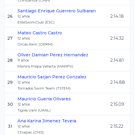
Chihuahua
(
CHIH
)
Santiago Enrique
Guerrero Sulbaran
26
2:14.18
12
años
EliteSwimClub
(
ESC
)
Mateo
Castro Castro
27
2:14.32
12
años
Orcas Akm
(
ORKM
)
Oliver Damian
Perez Hernandez
28
2:14.81
11
años
Marlins Prepa Vallarta
(
MARPV
)
Mauricio Sarjan
Perez Gonzalez
29
2:14.88
12
años
Tornados Swim Team
(
TSTEM
)
Mauricio
Guerra Olivares
30
2:15.09
12
años
Tigres Uanl
(
UANL
)
Ana Karina
Jimenez Tevera
31
2:15.22
12
años
Chiapas
(
CHIS
)