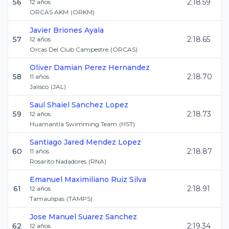
56
2:18.59
12
años
ORCAS AKM
(
ORKM
)
Javier
Briones Ayala
57
2:18.65
12
años
Orcas Del Club Campestre
(
ORCAS
)
Oliver Damian
Perez Hernandez
58
2:18.70
11
años
Jalisco
(
JAL
)
Saul Shaiel
Sanchez Lopez
59
2:18.73
12
años
Huamantla Swimming Team
(
HST
)
Santiago Jared
Mendez Lopez
60
2:18.87
11
años
Rosarito Nadadores
(
RNA
)
Emanuel Maximiliano
Ruiz Silva
61
2:18.91
12
años
Tamaulipas
(
TAMPS
)
Jose Manuel
Suarez Sanchez
62
2:19.34
12
años