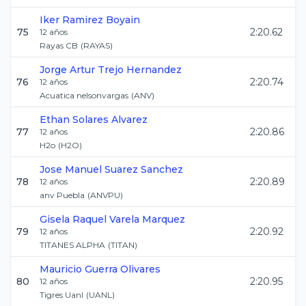
Iker
Ramirez Boyain
75
2:20.62
12
años
Rayas CB
(
RAYAS
)
Jorge Artur
Trejo Hernandez
76
2:20.74
12
años
Acuatica nelsonvargas
(
ANV
)
Ethan
Solares Alvarez
77
2:20.86
12
años
H2o
(
H2O
)
Jose Manuel
Suarez Sanchez
78
2:20.89
12
años
anv Puebla
(
ANVPU
)
Gisela Raquel
Varela Marquez
79
2:20.92
12
años
TITANES ALPHA
(
TITAN
)
Mauricio
Guerra Olivares
80
2:20.95
12
años
Tigres Uanl
(
UANL
)