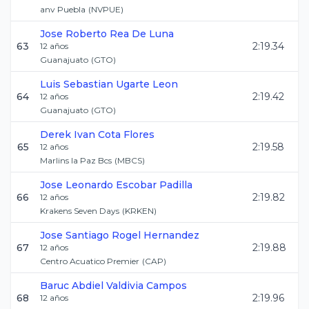
anv Puebla
(
NVPUE
)
Jose Roberto
Rea De Luna
63
2:19.34
12
años
Guanajuato
(
GTO
)
Luis Sebastian
Ugarte Leon
64
2:19.42
12
años
Guanajuato
(
GTO
)
Derek Ivan
Cota Flores
65
2:19.58
12
años
Marlins la Paz Bcs
(
MBCS
)
Jose Leonardo
Escobar Padilla
66
2:19.82
12
años
Krakens Seven Days
(
KRKEN
)
Jose Santiago
Rogel Hernandez
67
2:19.88
12
años
Centro Acuatico Premier
(
CAP
)
Baruc Abdiel
Valdivia Campos
68
2:19.96
12
años