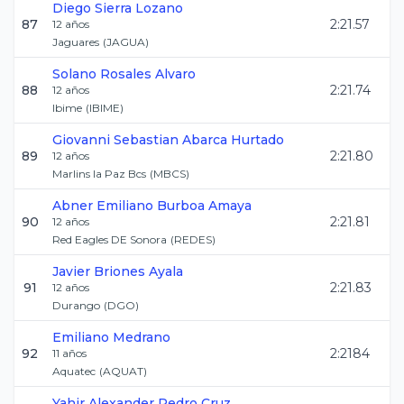
Diego
Sierra Lozano
87
2:21.57
12
años
Jaguares
(
JAGUA
)
Solano Rosales
Alvaro
88
2:21.74
12
años
Ibime
(
IBIME
)
Giovanni Sebastian
Abarca Hurtado
89
2:21.80
12
años
Marlins la Paz Bcs
(
MBCS
)
Abner Emiliano
Burboa Amaya
90
2:21.81
12
años
Red Eagles DE Sonora
(
REDES
)
Javier
Briones Ayala
91
2:21.83
12
años
Durango
(
DGO
)
Emiliano
Medrano
92
2:2184
11
años
Aquatec
(
AQUAT
)
Yahir Alexander
Pedro Cruz