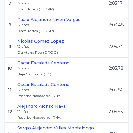
7
2:03.17
12
años
Team Torres
(
TTORR
)
Paulo Alejandro
Nivon Vargas
8
2:03.48
12
años
Team Torres
(
TTORR
)
Nicolas
Gomez Lopez
9
2:05.74
12
años
Quintana Roo
(
QROO
)
Oscar
Escalada Centeno
10
2:05.78
12
años
Baja California
(
BC
)
Oscar
Escalada Centeno
11
2:05.86
12
años
Rosarito Nadadores
(
RNA
)
Alejandro
Alonso Nava
12
2:05.95
12
años
Rosarito Nadadores
(
RNA
)
Sergio Alejandro
Valles Montelongo