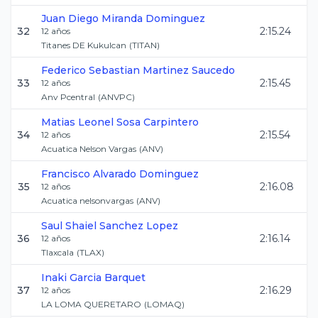
Juan Diego
Miranda Dominguez
32
2:15.24
12
años
Titanes DE Kukulcan
(
TITAN
)
Federico Sebastian
Martinez Saucedo
33
2:15.45
12
años
Anv Pcentral
(
ANVPC
)
Matias Leonel
Sosa Carpintero
34
2:15.54
12
años
Acuatica Nelson Vargas
(
ANV
)
Francisco
Alvarado Dominguez
35
2:16.08
12
años
Acuatica nelsonvargas
(
ANV
)
Saul Shaiel
Sanchez Lopez
36
2:16.14
12
años
Tlaxcala
(
TLAX
)
Inaki
Garcia Barquet
37
2:16.29
12
años
LA LOMA QUERETARO
(
LOMAQ
)