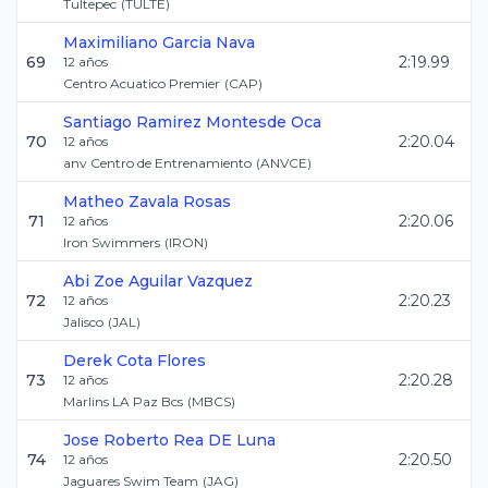
Tultepec
(
TULTE
)
Maximiliano
Garcia Nava
69
2:19.99
12
años
Centro Acuatico Premier
(
CAP
)
Santiago
Ramirez Montesde Oca
70
2:20.04
12
años
anv Centro de Entrenamiento
(
ANVCE
)
Matheo
Zavala Rosas
71
2:20.06
12
años
Iron Swimmers
(
IRON
)
Abi Zoe
Aguilar Vazquez
72
2:20.23
12
años
Jalisco
(
JAL
)
Derek
Cota Flores
73
2:20.28
12
años
Marlins LA Paz Bcs
(
MBCS
)
Jose Roberto
Rea DE Luna
74
2:20.50
12
años
Jaguares Swim Team
(
JAG
)