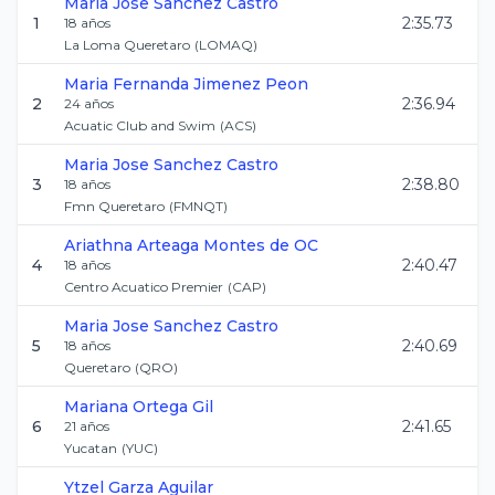
Maria Jose
Sanchez Castro
1
2:35.73
18
años
La Loma Queretaro
(
LOMAQ
)
Maria Fernanda
Jimenez Peon
2
2:36.94
24
años
Acuatic Club and Swim
(
ACS
)
Maria Jose
Sanchez Castro
3
2:38.80
18
años
Fmn Queretaro
(
FMNQT
)
Ariathna
Arteaga Montes de OC
4
2:40.47
18
años
Centro Acuatico Premier
(
CAP
)
Maria Jose
Sanchez Castro
5
2:40.69
18
años
Queretaro
(
QRO
)
Mariana
Ortega Gil
6
2:41.65
21
años
Yucatan
(
YUC
)
Ytzel
Garza Aguilar