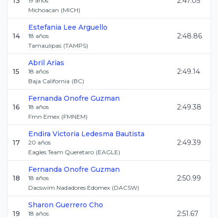
13
2:47.05
19
años
Michoacan
(
MICH
)
Estefania
Lee Arguello
14
2:48.86
18
años
Tamaulipas
(
TAMPS
)
Abril
Arias
15
2:49.14
18
años
Baja California
(
BC
)
Fernanda
Onofre Guzman
16
2:49.38
18
años
Fmn Emex
(
FMNEM
)
Endira Victoria
Ledesma Bautista
17
2:49.39
20
años
Eagles Team Queretaro
(
EAGLE
)
Fernanda
Onofre Guzman
18
2:50.99
18
años
Dacswim Nadadores Edomex
(
DACSW
)
Sharon
Guerrero Cho
19
2:51.67
18
años