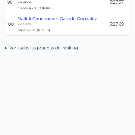
99
3:27.37
24
años
Orcas Akm
(
ORKM
)
Nalleli Concepcion
Garrido Gonzalez
100
3:27.69
22
años
NineSwim
(
NINES
)
Ver todas las pruebas del ranking