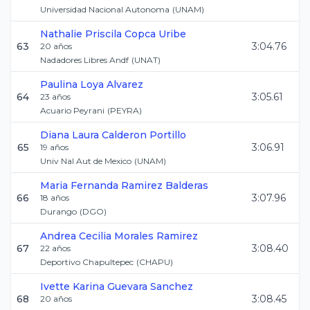
Universidad Nacional Autonoma
(
UNAM
)
Nathalie Priscila
Copca Uribe
63
3:04.76
20
años
Nadadores Libres Andf
(
UNAT
)
Paulina
Loya Alvarez
64
3:05.61
23
años
Acuario Peyrani
(
PEYRA
)
Diana Laura
Calderon Portillo
65
3:06.91
19
años
Univ Nal Aut de Mexico
(
UNAM
)
Maria Fernanda
Ramirez Balderas
66
3:07.96
18
años
Durango
(
DGO
)
Andrea Cecilia
Morales Ramirez
67
3:08.40
22
años
Deportivo Chapultepec
(
CHAPU
)
Ivette Karina
Guevara Sanchez
68
3:08.45
20
años