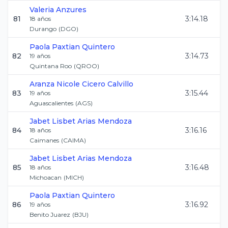
Valeria
Anzures
81
3:14.18
18
años
Durango
(
DGO
)
Paola
Paxtian Quintero
82
3:14.73
19
años
Quintana Roo
(
QROO
)
Aranza Nicole
Cicero Calvillo
83
3:15.44
19
años
Aguascalientes
(
AGS
)
Jabet Lisbet
Arias Mendoza
84
3:16.16
18
años
Caimanes
(
CAIMA
)
Jabet Lisbet
Arias Mendoza
85
3:16.48
18
años
Michoacan
(
MICH
)
Paola
Paxtian Quintero
86
3:16.92
19
años
Benito Juarez
(
BJU
)