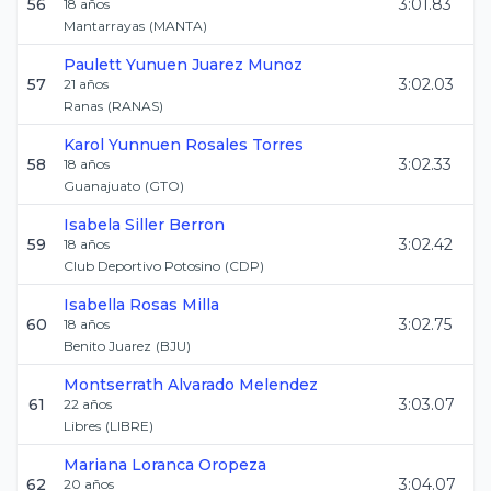
56
3:01.83
18
años
Mantarrayas
(
MANTA
)
Paulett Yunuen
Juarez Munoz
57
3:02.03
21
años
Ranas
(
RANAS
)
Karol Yunnuen
Rosales Torres
58
3:02.33
18
años
Guanajuato
(
GTO
)
Isabela
Siller Berron
59
3:02.42
18
años
Club Deportivo Potosino
(
CDP
)
Isabella
Rosas Milla
60
3:02.75
18
años
Benito Juarez
(
BJU
)
Montserrath
Alvarado Melendez
61
3:03.07
22
años
Libres
(
LIBRE
)
Mariana
Loranca Oropeza
62
3:04.07
20
años