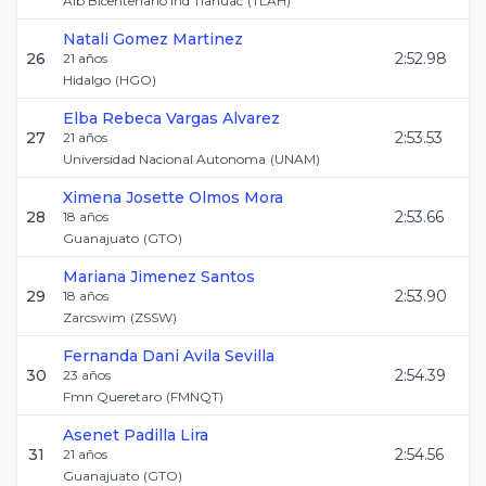
Alb Bicentenario Ind Tlahuac
(
TLAH
)
Natali
Gomez Martinez
26
2:52.98
21
años
Hidalgo
(
HGO
)
Elba Rebeca
Vargas Alvarez
27
2:53.53
21
años
Universidad Nacional Autonoma
(
UNAM
)
Ximena Josette
Olmos Mora
28
2:53.66
18
años
Guanajuato
(
GTO
)
Mariana
Jimenez Santos
29
2:53.90
18
años
Zarcswim
(
ZSSW
)
Fernanda Dani
Avila Sevilla
30
2:54.39
23
años
Fmn Queretaro
(
FMNQT
)
Asenet
Padilla Lira
31
2:54.56
21
años
Guanajuato
(
GTO
)