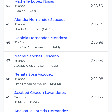
Michelle
Lopez Rosas
44
2:58.36
18
años
Hidalgo
(
HGO
)
Alondra
Hernandez Saucedo
45
2:58.53
18
años
Sharks Centenario
(
CACSK
)
Daniela
Hernandez Mendoza
46
2:58.98
21
años
Univ Nal Aut de Mexico
(
UNAM
)
Naomi
Sanchez Toscano
47
2:59.03
18
años
Acuatic Club and Swim
(
ACS
)
Renata
Sosa Vazquez
48
2:59.08
18
años
Fmn Estado de Mexico
(
FMNEM
)
Jazabed
Chacon Lavanderos
49
2:59.83
24
años
18 Marzo
(
18MAR
)
Ana Paula
Estrada Hernandez