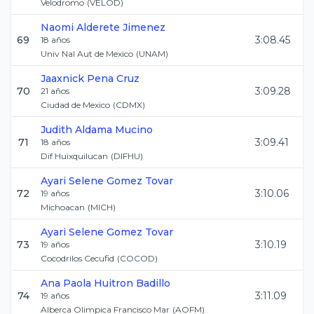
Velodromo
(
VELOD
)
Naomi
Alderete Jimenez
69
3:08.45
18
años
Univ Nal Aut de Mexico
(
UNAM
)
Jaaxnick
Pena Cruz
70
3:09.28
21
años
Ciudad de Mexico
(
CDMX
)
Judith
Aldama Mucino
71
3:09.41
18
años
Dif Huixquilucan
(
DIFHU
)
Ayari Selene
Gomez Tovar
72
3:10.06
19
años
Michoacan
(
MICH
)
Ayari Selene
Gomez Tovar
73
3:10.19
19
años
Cocodrilos Cecufid
(
COCOD
)
Ana Paola
Huitron Badillo
74
3:11.09
19
años
Alberca Olimpica Francisco Mar
(
AOFM
)