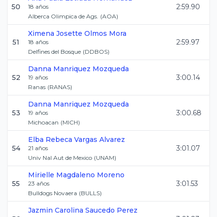
50
2:59.90
18
años
Alberca Olimpica de Ags.
(
AOA
)
Ximena Josette
Olmos Mora
51
2:59.97
18
años
Delfines del Bosque
(
DDBOS
)
Danna
Manriquez Mozqueda
52
3:00.14
19
años
Ranas
(
RANAS
)
Danna
Manriquez Mozqueda
53
3:00.68
19
años
Michoacan
(
MICH
)
Elba Rebeca
Vargas Alvarez
54
3:01.07
21
años
Univ Nal Aut de Mexico
(
UNAM
)
Mirielle
Magdaleno Moreno
55
3:01.53
23
años
Bulldogs Novaera
(
BULLS
)
Jazmin Carolina
Saucedo Perez