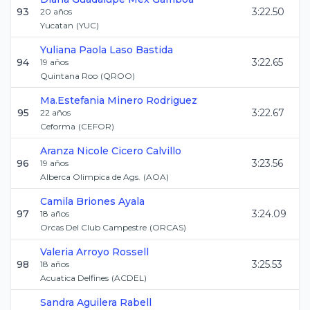
93
3:22.50
20
años
Yucatan
(
YUC
)
Yuliana Paola
Laso Bastida
94
3:22.65
19
años
Quintana Roo
(
QROO
)
Ma.Estefania
Minero Rodriguez
95
3:22.67
22
años
Ceforma
(
CEFOR
)
Aranza Nicole
Cicero Calvillo
96
3:23.56
19
años
Alberca Olimpica de Ags.
(
AOA
)
Camila
Briones Ayala
97
3:24.09
18
años
Orcas Del Club Campestre
(
ORCAS
)
Valeria
Arroyo Rossell
98
3:25.53
18
años
Acuatica Delfines
(
ACDEL
)
Sandra
Aguilera Rabell