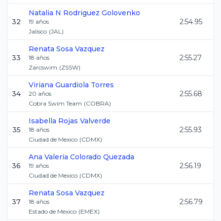
Natalia N
Rodriguez Golovenko
32
2:54.95
19
años
Jalisco
(
JAL
)
Renata
Sosa Vazquez
33
2:55.27
18
años
Zarcswim
(
ZSSW
)
Viriana
Guardiola Torres
34
2:55.68
20
años
Cobra Swim Team
(
COBRA
)
Isabella
Rojas Valverde
35
2:55.93
18
años
Ciudad de Mexico
(
CDMX
)
Ana Valeria
Colorado Quezada
36
2:56.19
19
años
Ciudad de Mexico
(
CDMX
)
Renata
Sosa Vazquez
37
2:56.79
18
años
Estado de Mexico
(
EMEX
)