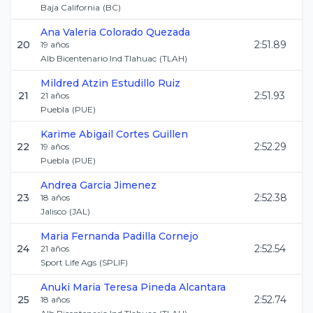
Baja California
(
BC
)
Ana Valeria
Colorado Quezada
20
2:51.89
19
años
Alb Bicentenario Ind Tlahuac
(
TLAH
)
Mildred Atzin
Estudillo Ruiz
21
2:51.93
21
años
Puebla
(
PUE
)
Karime Abigail
Cortes Guillen
22
2:52.29
19
años
Puebla
(
PUE
)
Andrea
Garcia Jimenez
23
2:52.38
18
años
Jalisco
(
JAL
)
Maria Fernanda
Padilla Cornejo
24
2:52.54
21
años
Sport Life Ags
(
SPLIF
)
Anuki Maria Teresa
Pineda Alcantara
25
2:52.74
18
años