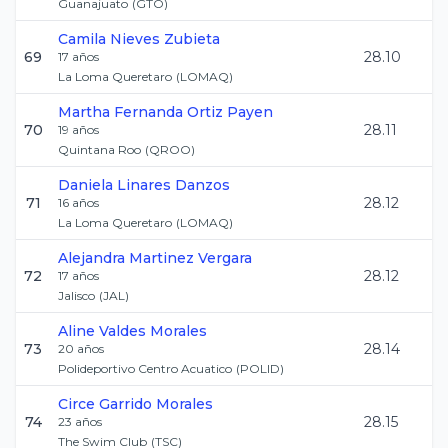
Guanajuato
(
GTO
)
Camila
Nieves Zubieta
69
28.10
17
años
La Loma Queretaro
(
LOMAQ
)
Martha Fernanda
Ortiz Payen
70
28.11
19
años
Quintana Roo
(
QROO
)
Daniela
Linares Danzos
71
28.12
16
años
La Loma Queretaro
(
LOMAQ
)
Alejandra
Martinez Vergara
72
28.12
17
años
Jalisco
(
JAL
)
Aline
Valdes Morales
73
28.14
20
años
Polideportivo Centro Acuatico
(
POLID
)
Circe
Garrido Morales
74
28.15
23
años
The Swim Club
(
TSC
)