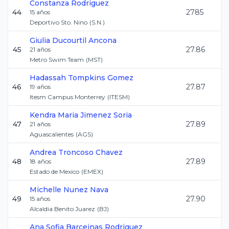
Constanza
Rodriguez
44
2785
15
años
Deportivo Sto. Nino
(
S.N.
)
Giulia
Ducourtil Ancona
45
27.86
21
años
Metro Swim Team
(
MST
)
Hadassah
Tompkins Gomez
46
27.87
19
años
Itesm Campus Monterrey
(
ITESM
)
Kendra Maria
Jimenez Soria
47
27.89
21
años
Aguascalientes
(
AGS
)
Andrea
Troncoso Chavez
48
27.89
18
años
Estado de Mexico
(
EMEX
)
Michelle
Nunez Nava
49
27.90
15
años
Alcaldia Benito Juarez
(
BJ
)
Ana Sofia
Barceinas Rodriguez