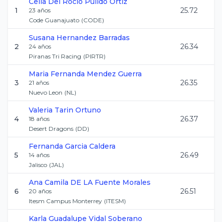
Celia Del Rocio
Pulido Ortiz
1
25.72
23
años
Code Guanajuato
(
CODE
)
Susana
Hernandez Barradas
2
26.34
24
años
Piranas Tri Racing
(
PIRTR
)
Maria Fernanda
Mendez Guerra
3
26.35
21
años
Nuevo Leon
(
NL
)
Valeria
Tarin Ortuno
4
26.37
18
años
Desert Dragons
(
DD
)
Fernanda
Garcia Caldera
5
26.49
14
años
Jalisco
(
JAL
)
Ana Camila
DE LA Fuente Morales
6
26.51
20
años
Itesm Campus Monterrey
(
ITESM
)
Karla Guadalupe
Vidal Soberano