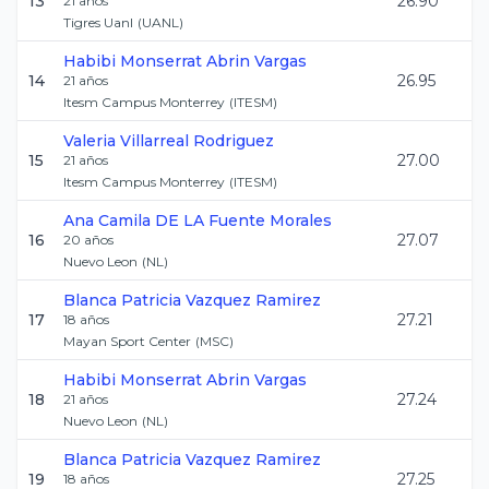
13
26.90
21
años
Tigres Uanl
(
UANL
)
Habibi Monserrat
Abrin Vargas
14
26.95
21
años
Itesm Campus Monterrey
(
ITESM
)
Valeria
Villarreal Rodriguez
15
27.00
21
años
Itesm Campus Monterrey
(
ITESM
)
Ana Camila
DE LA Fuente Morales
16
27.07
20
años
Nuevo Leon
(
NL
)
Blanca Patricia
Vazquez Ramirez
17
27.21
18
años
Mayan Sport Center
(
MSC
)
Habibi Monserrat
Abrin Vargas
18
27.24
21
años
Nuevo Leon
(
NL
)
Blanca Patricia
Vazquez Ramirez
19
27.25
18
años