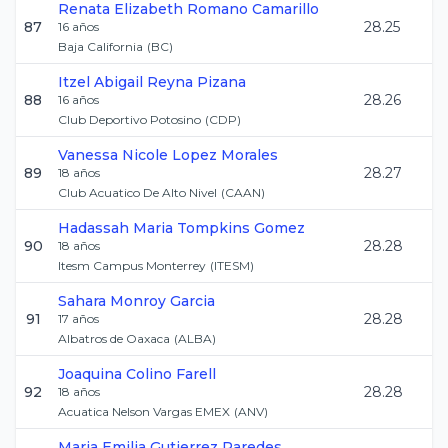
Renata Elizabeth
Romano Camarillo
87
28.25
16
años
Baja California
(
BC
)
Itzel Abigail
Reyna Pizana
88
28.26
16
años
Club Deportivo Potosino
(
CDP
)
Vanessa Nicole
Lopez Morales
89
28.27
18
años
Club Acuatico De Alto Nivel
(
CAAN
)
Hadassah Maria
Tompkins Gomez
90
28.28
18
años
Itesm Campus Monterrey
(
ITESM
)
Sahara
Monroy Garcia
91
28.28
17
años
Albatros de Oaxaca
(
ALBA
)
Joaquina
Colino Farell
92
28.28
18
años
Acuatica Nelson Vargas EMEX
(
ANV
)
Maria Emilia
Gutierrez Paredes