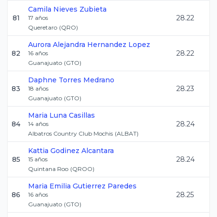
Camila
Nieves Zubieta
81
28.22
17
años
Queretaro
(
QRO
)
Aurora Alejandra
Hernandez Lopez
82
28.22
16
años
Guanajuato
(
GTO
)
Daphne
Torres Medrano
83
28.23
18
años
Guanajuato
(
GTO
)
Maria
Luna Casillas
84
28.24
14
años
Albatros Country Club Mochis
(
ALBAT
)
Kattia
Godinez Alcantara
85
28.24
15
años
Quintana Roo
(
QROO
)
Maria Emilia
Gutierrez Paredes
86
28.25
16
años
Guanajuato
(
GTO
)