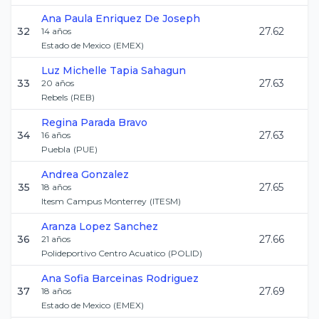
Ana Paula
Enriquez De Joseph
32
27.62
14
años
Estado de Mexico
(
EMEX
)
Luz Michelle
Tapia Sahagun
33
27.63
20
años
Rebels
(
REB
)
Regina
Parada Bravo
34
27.63
16
años
Puebla
(
PUE
)
Andrea
Gonzalez
35
27.65
18
años
Itesm Campus Monterrey
(
ITESM
)
Aranza
Lopez Sanchez
36
27.66
21
años
Polideportivo Centro Acuatico
(
POLID
)
Ana Sofia
Barceinas Rodriguez
37
27.69
18
años
Estado de Mexico
(
EMEX
)