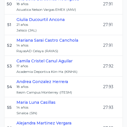
50
27.91
18
años
Acuatica Nelson Vargas EMEX
(
ANV
)
Giulia
Ducourtil Ancona
51
27.91
21
años
Jalisco
(
JAL
)
Mariana Sarai
Castro Canchola
52
27.91
14
años
RayasAD Celaya
(
RAYAS
)
Camila Cristel
Canul Aguilar
53
27.92
17
años
Academia Deportiva Kiin-Ha
(
KINHA
)
Andrea
Gonzalez Herrera
54
27.93
18
años
Itesm Campus Monterrey
(
ITESM
)
Maria
Luna Casillas
55
27.93
14
años
Sinaloa
(
SIN
)
Alejandra
Martinez Vergara