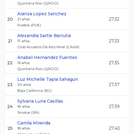
Quintana Roo
(
QROO
)
Aranza
Lopez Sanchez
20
27.32
21
años
Puebla
(
PUE
)
Alexandra
Sartie Barrutia
21
27.33
17
años
Club Acuatico De Alto Nivel
(
CAAN
)
Anabel
Hernandez Fuentes
22
27.35
16
años
Quintana Roo
(
QROO
)
Luz Michelle
Tapia Sahagun
23
27.37
20
años
Baja California
(
BC
)
Sylvana
Luna Casillas
24
27.39
18
años
Sinaloa
(
SIN
)
Camila
Miranda
25
27.40
18
años