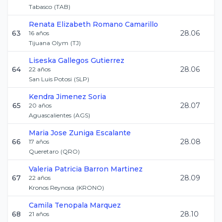
Tabasco
(
TAB
)
Renata Elizabeth
Romano Camarillo
63
28.06
16
años
Tijuana Olym
(
TJ
)
Liseska
Gallegos Gutierrez
64
28.06
22
años
San Luis Potosi
(
SLP
)
Kendra
Jimenez Soria
65
28.07
20
años
Aguascalientes
(
AGS
)
Maria Jose
Zuniga Escalante
66
28.08
17
años
Queretaro
(
QRO
)
Valeria Patricia
Barron Martinez
67
28.09
22
años
Kronos Reynosa
(
KRONO
)
Camila
Tenopala Marquez
68
28.10
21
años