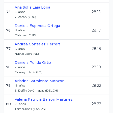
Ana Sofia
Lara Loria
75
28.15
19
años
Yucatan
(
YUC
)
Daniela
Espinosa Ortega
76
28.17
19
años
Chiapas
(
CHIS
)
Andrea
Gonzalez Herrera
77
28.18
19
años
Nuevo Leon
(
NL
)
Daniela
Pulido Ortiz
78
28.19
21
años
Guanajuato
(
GTO
)
Ariadna
Sarmiento Monzon
79
28.22
18
años
El Delfin De Chiapas
(
DELCH
)
Valeria Patricia
Barron Martinez
80
28.22
22
años
Tamaulipas
(
TAMPS
)