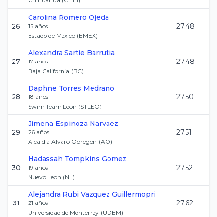
Chihuahua
(
CHIH
)
Carolina
Romero Ojeda
26
27.48
16
años
Estado de Mexico
(
EMEX
)
Alexandra
Sartie Barrutia
27
27.48
17
años
Baja California
(
BC
)
Daphne
Torres Medrano
28
27.50
18
años
Swim Team Leon
(
STLEO
)
Jimena
Espinoza Narvaez
29
27.51
26
años
Alcaldia Alvaro Obregon
(
AO
)
Hadassah
Tompkins Gomez
30
27.52
19
años
Nuevo Leon
(
NL
)
Alejandra Rubi
Vazquez Guillermopri
31
27.62
21
años
Universidad de Monterrey
(
UDEM
)