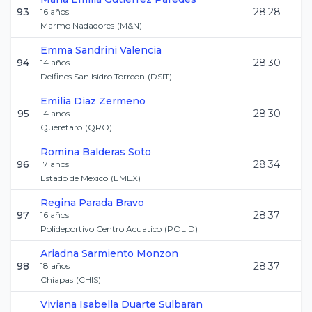
93
28.28
16
años
Marmo Nadadores
(
M&N
)
Emma
Sandrini Valencia
94
28.30
14
años
Delfines San Isidro Torreon
(
DSIT
)
Emilia
Diaz Zermeno
95
28.30
14
años
Queretaro
(
QRO
)
Romina
Balderas Soto
96
28.34
17
años
Estado de Mexico
(
EMEX
)
Regina
Parada Bravo
97
28.37
16
años
Polideportivo Centro Acuatico
(
POLID
)
Ariadna
Sarmiento Monzon
98
28.37
18
años
Chiapas
(
CHIS
)
Viviana Isabella
Duarte Sulbaran