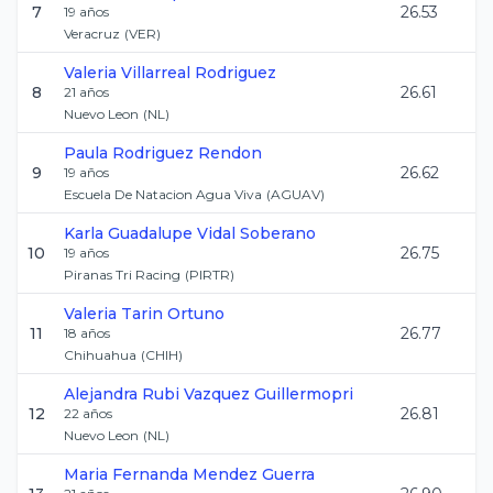
7
26.53
19
años
Veracruz
(
VER
)
Valeria
Villarreal Rodriguez
8
26.61
21
años
Nuevo Leon
(
NL
)
Paula
Rodriguez Rendon
9
26.62
19
años
Escuela De Natacion Agua Viva
(
AGUAV
)
Karla Guadalupe
Vidal Soberano
10
26.75
19
años
Piranas Tri Racing
(
PIRTR
)
Valeria
Tarin Ortuno
11
26.77
18
años
Chihuahua
(
CHIH
)
Alejandra Rubi
Vazquez Guillermopri
12
26.81
22
años
Nuevo Leon
(
NL
)
Maria Fernanda
Mendez Guerra