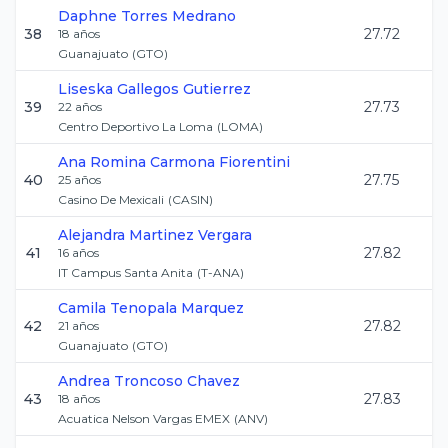
Daphne
Torres Medrano
38
27.72
18
años
Guanajuato
(
GTO
)
Liseska
Gallegos Gutierrez
39
27.73
22
años
Centro Deportivo La Loma
(
LOMA
)
Ana Romina
Carmona Fiorentini
40
27.75
25
años
Casino De Mexicali
(
CASIN
)
Alejandra
Martinez Vergara
41
27.82
16
años
IT Campus Santa Anita
(
T-ANA
)
Camila
Tenopala Marquez
42
27.82
21
años
Guanajuato
(
GTO
)
Andrea
Troncoso Chavez
43
27.83
18
años
Acuatica Nelson Vargas EMEX
(
ANV
)