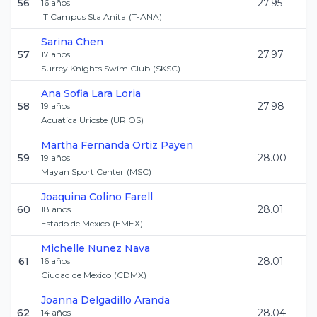
56
27.95
16
años
IT Campus Sta Anita
(
T-ANA
)
Sarina
Chen
57
27.97
17
años
Surrey Knights Swim Club
(
SKSC
)
Ana Sofia
Lara Loria
58
27.98
19
años
Acuatica Urioste
(
URIOS
)
Martha Fernanda
Ortiz Payen
59
28.00
19
años
Mayan Sport Center
(
MSC
)
Joaquina
Colino Farell
60
28.01
18
años
Estado de Mexico
(
EMEX
)
Michelle
Nunez Nava
61
28.01
16
años
Ciudad de Mexico
(
CDMX
)
Joanna
Delgadillo Aranda
62
28.04
14
años