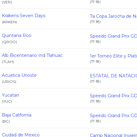
(
17-18
)
(
VER
)
Krakens Seven Days
(
17-18
)
(
KRKEN
)
Quintana Roo
(
17-18
)
(
QROO
)
Alb Bicentenario Ind Tlahuac
(
17-18
)
(
TLAH
)
Acuatica Urioste
(
17-18
)
(
URIOS
)
Yucatan
(
17-18
)
(
YUC
)
Baja California
(
17-18
)
(
BC
)
Ciudad de Mexico