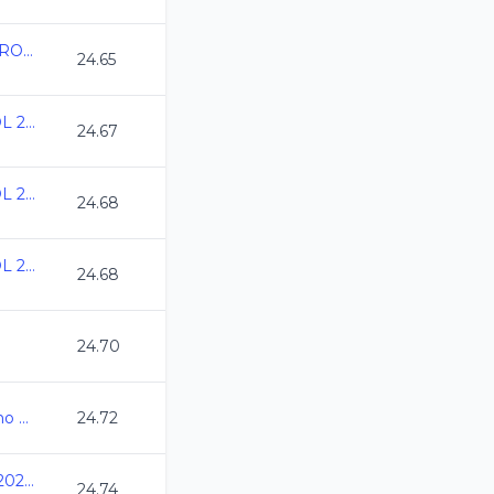
ESTATAL QUINTANA ROO CC 2024
24.65
Speedo Grand Prix GDL 2024
24.67
Speedo Grand Prix GDL 2024
24.68
Speedo Grand Prix GDL 2024
24.68
24.70
Camp Nacional Invierno Morelia CC2024
24.72
Nacionales CONADE 2024 - Natacion
24.74