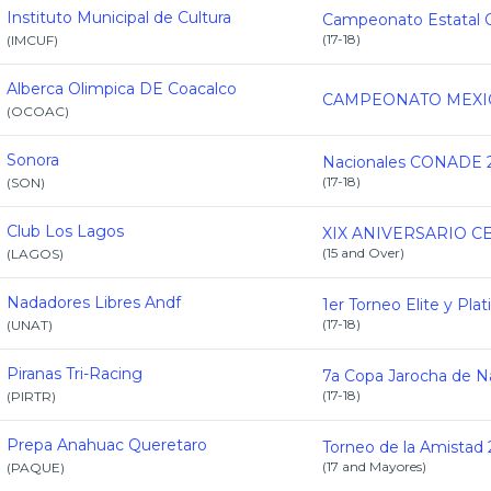
Instituto Municipal de Cultura
(
17-18
)
(
IMCUF
)
Alberca Olimpica DE Coacalco
(
OCOAC
)
Sonora
(
17-18
)
(
SON
)
Club Los Lagos
XIX ANIVERSARIO C
(
15 and Over
)
(
LAGOS
)
Nadadores Libres Andf
(
17-18
)
(
UNAT
)
Piranas Tri-Racing
(
17-18
)
(
PIRTR
)
Prepa Anahuac Queretaro
Torneo de la Amistad
(
17 and Mayores
)
(
PAQUE
)