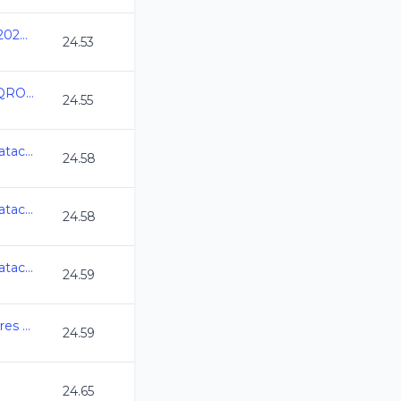
Nacionales CONADE 2024 - Natacion
24.53
Campeonato Estatal QRO CC 2024
24.55
7a Copa Jarocha de Natacion CC 2024
24.58
7a Copa Jarocha de Natacion CC 2024
24.58
7a Copa Jarocha de Natacion CC 2024
24.59
Copa Mexicali Nadadores CC 2024
24.59
24.65