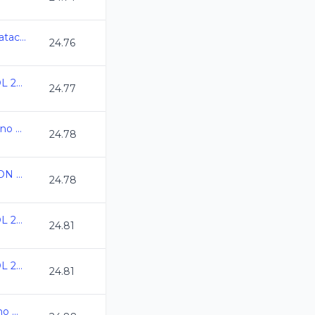
7a Copa Jarocha de Natacion CC 2024
24.76
Speedo Grand Prix GDL 2024
24.77
1er Torneo Elite y Platino CC 2024
24.78
ESTATAL DE NATACION C.C. 2024 YUCATAN
24.78
Speedo Grand Prix GDL 2024
24.81
Speedo Grand Prix GDL 2024
24.81
Camp Nacional Invierno Morelia CC2024