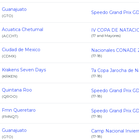
Guanajuato
(
GTO
)
Acuatica Chetumal
(
17 and Mayores
)
(
ACCHT
)
Ciudad de Mexico
(
17-18
)
(
CDMX
)
Krakens Seven Days
(
17-18
)
(
KRKEN
)
Quintana Roo
(
17-18
)
(
QROO
)
Fmn Queretaro
(
17-18
)
(
FMNQT
)
Guanajuato
(
17-18
)
(
GTO
)