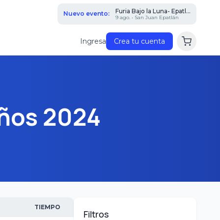
Furia Bajo la Luna- Epatl...
Nuevo evento:
9 ago. • San Juan Epatlán
Ingresa
Crea tu cuenta
años 2024
TIEMPO
Filtros