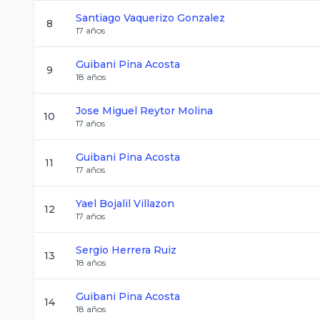
Santiago
Vaquerizo Gonzalez
8
17
años
Guibani
Pina Acosta
9
18
años
Jose Miguel
Reytor Molina
10
17
años
Guibani
Pina Acosta
11
17
años
Yael
Bojalil Villazon
12
17
años
Sergio
Herrera Ruiz
13
18
años
Guibani
Pina Acosta
14
18
años