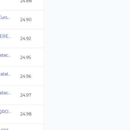
24.88
Campeonato Estatal Curso Corto Morelos 24
24.90
CLASIFICATORIO QUERETARO 204
24.92
7a Copa Jarocha de Natacion CC 2024
24.95
AGS_Campeonato Estatal de Natacion CC2024
24.96
7a Copa Jarocha de Natacion CC 2024
24.97
Campeonato Estatal QRO CC 2024
24.98