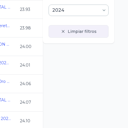
CAMPEONATO ESTATAL DE INVIERNO CC 2024
23.93
2a. Copa La Loma Queretaro 2024
23.98
Limpiar filtros
ESTATAL DE NATACION C.C. 2024 YUCATAN
24.00
Nacionales CONADE 2024 - Natacion
24.01
Campeonato Estatal Oro Juvenil C.C. 2024-2025
24.06
CAMPEONATO ESTATAL CC 2024 MICH
24.07
Camp Estatal CC GTO 2024, Junio
24.10