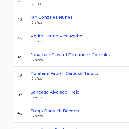
42
17
años
Ian
Gonzalez Nunez
43
17
años
Pedro
Cerino Rico Pedro
44
17
años
Jonathan Giovani
Fernandez Gonzalez
45
18
años
Abraham Fabian
Cardoso Tinoco
46
17
años
Santiago
Alvarado Trejo
47
18
años
Diego
Darwich Becerra
48
18
años