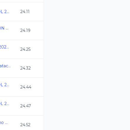
Speedo Grand Prix GDL 2024
24.11
IV COPA DE NATACION C.C. ACUATICA CHETUMAL
24.19
Nacionales CONADE 2024 - Natacion
24.25
7a Copa Jarocha de Natacion CC 2024
24.32
Speedo Grand Prix GDL 2024
24.44
Speedo Grand Prix GDL 2024
24.47
Camp Nacional Invierno Morelia CC2024
24.52