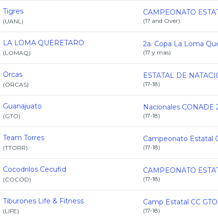
Tigres
(
17 and Over
)
(
UANL
)
LA LOMA QUERETARO
(
17 y mas
)
(
LOMAQ
)
Orcas
(
17-18
)
(
ORCAS
)
Guanajuato
(
17-18
)
(
GTO
)
Team Torres
(
17-18
)
(
TTORR
)
Cocodrilos Cecufid
(
17-18
)
(
COCOD
)
Tiburones Life & Fitness
(
17-18
)
(
LIFE
)