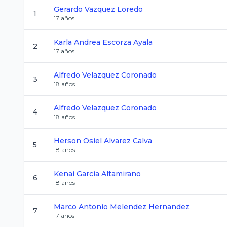
Gerardo
Vazquez Loredo
1
17
años
Karla Andrea
Escorza Ayala
2
17
años
Alfredo
Velazquez Coronado
3
18
años
Alfredo
Velazquez Coronado
4
18
años
Herson Osiel
Alvarez Calva
5
18
años
Kenai
Garcia Altamirano
6
18
años
Marco Antonio
Melendez Hernandez
7
17
años