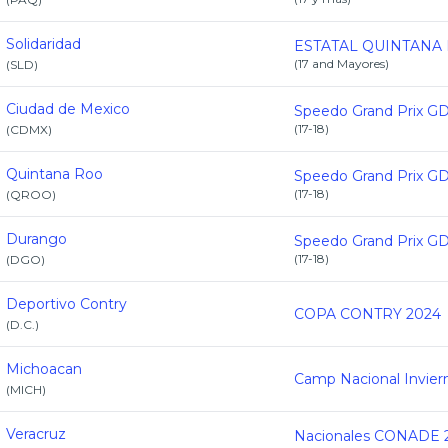
Solidaridad
(
17 and Mayores
)
(
SLD
)
Ciudad de Mexico
(
17-18
)
(
CDMX
)
Quintana Roo
(
17-18
)
(
QROO
)
Durango
(
17-18
)
(
DGO
)
Deportivo Contry
COPA CONTRY 2024
(
D.C.
)
Michoacan
(
MICH
)
Veracruz