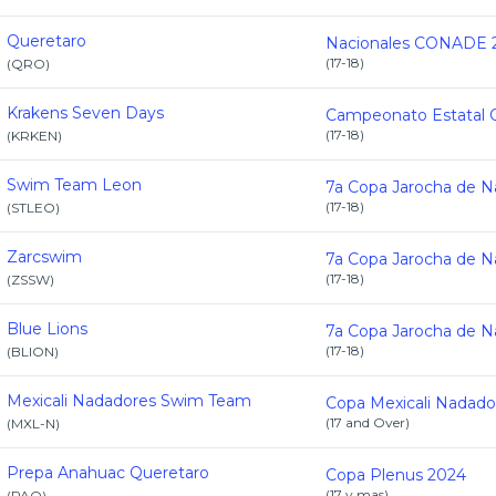
Queretaro
(
17-18
)
(
QRO
)
Krakens Seven Days
(
17-18
)
(
KRKEN
)
Swim Team Leon
(
17-18
)
(
STLEO
)
Zarcswim
(
17-18
)
(
ZSSW
)
Blue Lions
(
17-18
)
(
BLION
)
Mexicali Nadadores Swim Team
(
17 and Over
)
(
MXL-N
)
Prepa Anahuac Queretaro
Copa Plenus 2024
(
17 y mas
)
(
PAQ
)