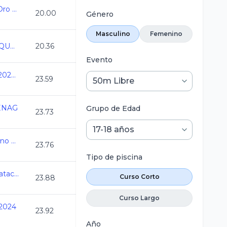
Campeonato Estatal Oro Juvenil C.C. 2024-2025
20.00
Género
Masculino
Femenino
CAMPEONATO MEXIQUENSE CC 2024
20.36
Evento
Nacionales CONADE 2024 - Natacion
23.59
ENAG
Grupo de Edad
23.73
1er Torneo Elite y Platino CC 2024
23.76
Tipo de piscina
7a Copa Jarocha de Natacion CC 2024
Curso Corto
23.88
Curso Largo
 2024
23.92
Año