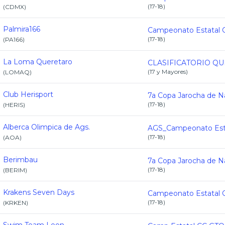
(
17-18
)
(
CDMX
)
Palmira166
(
17-18
)
(
PA166
)
La Loma Queretaro
(
17 y Mayores
)
(
LOMAQ
)
Club Herisport
(
17-18
)
(
HERIS
)
Alberca Olimpica de Ags.
(
17-18
)
(
AOA
)
Berimbau
(
17-18
)
(
BERIM
)
Krakens Seven Days
(
17-18
)
(
KRKEN
)