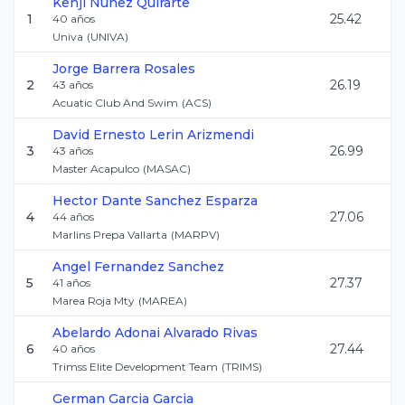
Kenji
Nunez Quirarte
1
25.42
40
años
Univa
(
UNIVA
)
Jorge
Barrera Rosales
2
26.19
43
años
Acuatic Club And Swim
(
ACS
)
David Ernesto
Lerin Arizmendi
3
26.99
43
años
Master Acapulco
(
MASAC
)
Hector Dante
Sanchez Esparza
4
27.06
44
años
Marlins Prepa Vallarta
(
MARPV
)
Angel
Fernandez Sanchez
5
27.37
41
años
Marea Roja Mty
(
MAREA
)
Abelardo Adonai
Alvarado Rivas
6
27.44
40
años
Trimss Elite Development Team
(
TRIMS
)
German
Garcia Garcia