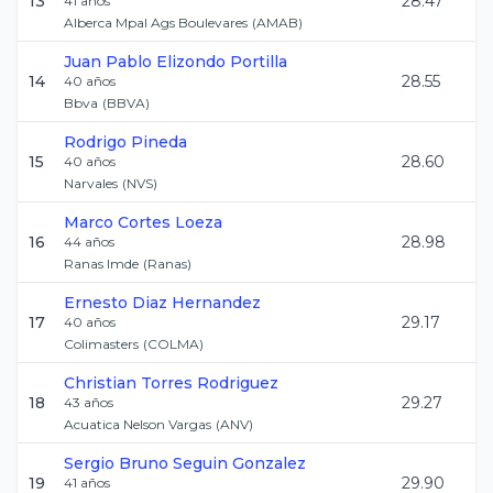
13
28.47
41
años
Alberca Mpal Ags Boulevares
(
AMAB
)
Juan Pablo
Elizondo Portilla
14
28.55
40
años
Bbva
(
BBVA
)
Rodrigo
Pineda
15
28.60
40
años
Narvales
(
NVS
)
Marco
Cortes Loeza
16
28.98
44
años
Ranas Imde
(
Ranas
)
Ernesto
Diaz Hernandez
17
29.17
40
años
Colimasters
(
COLMA
)
Christian
Torres Rodriguez
18
29.27
43
años
Acuatica Nelson Vargas
(
ANV
)
Sergio Bruno
Seguin Gonzalez
19
29.90
41
años