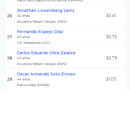
Hammers Deportivo America
(
HAMRS
)
Jonathan
Lowenberg Sainz
26
30.41
42
años
Acuatica Nelson Vargas
(
ANV
)
Fernando
Espejo Diaz
27
30.73
43
años
OC Nadadores
(
OC
)
Carlos Eduardo
Silva Zaralza
28
30.79
42
años
Acuatica Nelson Vargas
(
ANV
)
Oscar Armando
Soto Enciso
29
31.07
44
años
Palmira166
(
PA166
)
Omar
Hernandez Ocana
30
31.11
41
años
Acuatica Nelson Vargas
(
ANV
)
Nicolas
Savovic
31
31.20
43
años
Acuatic
(
ACUAT
)