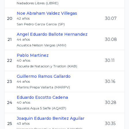
Nadadores Libres
(
LIBRE
)
Noe Abraham
Valdez Villegas
20
30.07
42
años
San Pedro Garza Garcia
(
SP
)
Angel Eduardo
Ballote Hernandez
21
30.08
44
años
Acuatica Nelson Vargas
(
ANV
)
Pablo
Martinez
22
30.11
40
años
Escuela de Natacion y Triatlon
(
KAB
)
Guillermo
Ramos Gallardo
23
30.16
44
años
Marlins Prepa Vallarta
(
MARPV
)
Eduardo
Escotto Cadena
24
30.28
40
años
Squalos Aqua 5 Sie7e
(
AQA57
)
Joaquin Eduardo
Benitez Aguilar
25
30.35
43
años