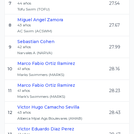
7
27.54
44
años
Tofu Swim
(
TOFU
)
Miguel Angel
Zamora
8
27.67
43
años
AC Swim
(
ACSWM
)
Sebastian
Cohen
9
27.99
42
años
Narvales A
(
NARVA
)
Marco Fabio
Ortiz Ramirez
10
28.16
41
años
Marks Swimmers
(
MARKS
)
Marco Fabio
Ortiz Ramirez
11
28.23
41
años
Mark's Swimmers
(
MARKS
)
Victor Hugo
Camacho Sevilla
12
28.43
43
años
Alberca Mpal Ags Boulevares
(
AMAB
)
Victor Eduardo
Diaz Perez