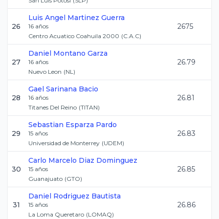
San Luis Potosi
(
SLP
)
Luis Angel
Martinez Guerra
26
2675
16
años
Centro Acuatico Coahuila 2000
(
C.A.C
)
Daniel
Montano Garza
27
26.79
16
años
Nuevo Leon
(
NL
)
Gael
Sarinana Bacio
28
26.81
16
años
Titanes Del Reino
(
TITAN
)
Sebastian
Esparza Pardo
29
26.83
15
años
Universidad de Monterrey
(
UDEM
)
Carlo Marcelo
Diaz Dominguez
30
26.85
15
años
Guanajuato
(
GTO
)
Daniel
Rodriguez Bautista
31
26.86
15
años
La Loma Queretaro
(
LOMAQ
)