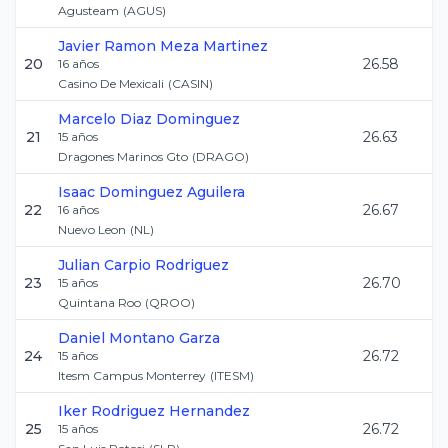
Agusteam
(
AGUS
)
Javier Ramon
Meza Martinez
20
26.58
16
años
Casino De Mexicali
(
CASIN
)
Marcelo
Diaz Dominguez
21
26.63
15
años
Dragones Marinos Gto
(
DRAGO
)
Isaac
Dominguez Aguilera
22
26.67
16
años
Nuevo Leon
(
NL
)
Julian
Carpio Rodriguez
23
26.70
15
años
Quintana Roo
(
QROO
)
Daniel
Montano Garza
24
26.72
15
años
Itesm Campus Monterrey
(
ITESM
)
Iker
Rodriguez Hernandez
25
26.72
15
años