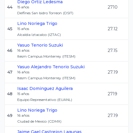
Diego
Ortiz Ledesma
44
2710
15
años
Delfines San Isidro Torreon
(
DSIT
)
Lino
Noriega Trigo
45
27.12
15
años
Alcaldia Iztacalco
(
IZTAC
)
Yasuo
Tenorio Suzuki
46
27.15
16
años
Itesm Campus Monterrey
(
ITESM
)
Yasuo Alejandro
Tenorio Suzuki
47
27.19
16
años
Itesm Campus Monterrey
(
ITESM
)
Isaac
Dominguez Aguilera
48
2719
15
años
Equipo Representativo
(
EUANL
)
Lino
Noriega Trigo
49
27.19
16
años
Ciudad de Mexico
(
CDMX
)
Jaime Gael
Castrejon Lagunas