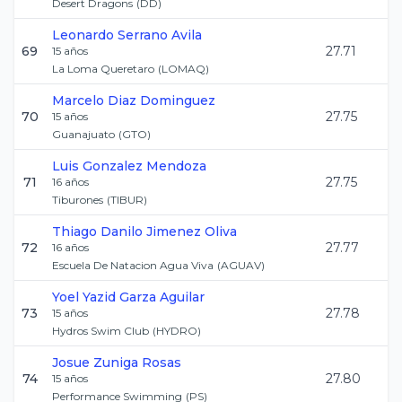
Desert Dragons
(
DD
)
Leonardo
Serrano Avila
69
27.71
15
años
La Loma Queretaro
(
LOMAQ
)
Marcelo
Diaz Dominguez
70
27.75
15
años
Guanajuato
(
GTO
)
Luis
Gonzalez Mendoza
71
27.75
16
años
Tiburones
(
TIBUR
)
Thiago Danilo
Jimenez Oliva
72
27.77
16
años
Escuela De Natacion Agua Viva
(
AGUAV
)
Yoel Yazid
Garza Aguilar
73
27.78
15
años
Hydros Swim Club
(
HYDRO
)
Josue
Zuniga Rosas
74
27.80
15
años
Performance Swimming
(
PS
)