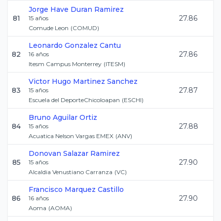
Jorge Have
Duran Ramirez
81
27.86
15
años
Comude Leon
(
COMUD
)
Leonardo
Gonzalez Cantu
82
27.86
16
años
Itesm Campus Monterrey
(
ITESM
)
Victor Hugo
Martinez Sanchez
83
27.87
15
años
Escuela del DeporteChicoloapan
(
ESCHI
)
Bruno
Aguilar Ortiz
84
27.88
15
años
Acuatica Nelson Vargas EMEX
(
ANV
)
Donovan
Salazar Ramirez
85
27.90
15
años
Alcaldia Venustiano Carranza
(
VC
)
Francisco
Marquez Castillo
86
27.90
16
años
Aoma
(
AOMA
)