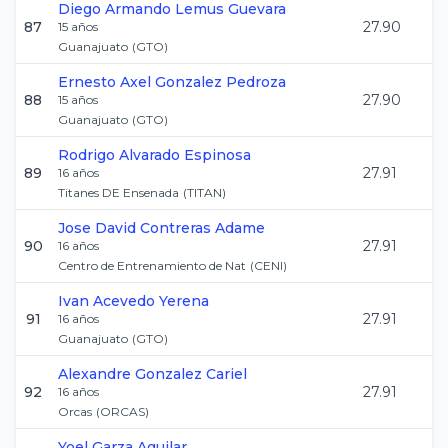
Diego Armando
Lemus Guevara
87
27.90
15
años
Guanajuato
(
GTO
)
Ernesto Axel
Gonzalez Pedroza
88
27.90
15
años
Guanajuato
(
GTO
)
Rodrigo
Alvarado Espinosa
89
27.91
16
años
Titanes DE Ensenada
(
TITAN
)
Jose David
Contreras Adame
90
27.91
16
años
Centro de Entrenamiento de Nat
(
CENI
)
Ivan
Acevedo Yerena
91
27.91
16
años
Guanajuato
(
GTO
)
Alexandre
Gonzalez Cariel
92
27.91
16
años
Orcas
(
ORCAS
)
Yoel
Garza Aguilar