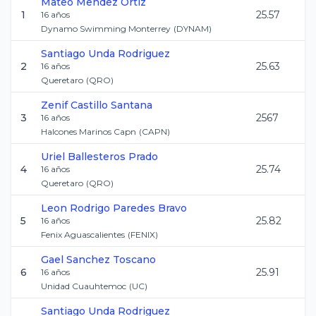
Mateo
Mendez Ortiz
1
25.57
16
años
Dynamo Swimming Monterrey
(
DYNAM
)
Santiago
Unda Rodriguez
2
25.63
16
años
Queretaro
(
QRO
)
Zenif
Castillo Santana
3
2567
16
años
Halcones Marinos Capn
(
CAPN
)
Uriel
Ballesteros Prado
4
25.74
16
años
Queretaro
(
QRO
)
Leon Rodrigo
Paredes Bravo
5
25.82
16
años
Fenix Aguascalientes
(
FENIX
)
Gael
Sanchez Toscano
6
25.91
16
años
Unidad Cuauhtemoc
(
UC
)
Santiago
Unda Rodriguez