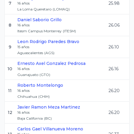
7
25.98
16
años
La Loma Queretaro
(
LOMAQ
)
Daniel
Saborio Grillo
8
26.06
16
años
Itesm Campus Monterrey
(
ITESM
)
Leon Rodrigo
Paredes Bravo
9
26.10
15
años
Aguascalientes
(
AGS
)
Ernesto Axel
Gonzalez Pedrosa
10
26.16
16
años
Guanajuato
(
GTO
)
Roberto
Montelongo
11
26.20
16
años
Chihuahua
(
CHIH
)
Javier Ramon
Meza Martinez
12
26.20
16
años
Baja California
(
BC
)
Carlos Gael
Villanueva Moreno