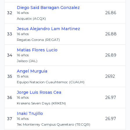
Diego Said
Barragan Gonzalez
32
26.86
16
años
Acquatix
(
ACQX
)
Jesus Alejandro
Lam Martinez
33
26.88
16
años
Regatas Corona
(
REGAT
)
Matias
Flores Lucio
34
26.89
16
años
Jalisco
(
JAL
)
Angel
Murguia
35
2692
15
años
Equipo Natacion Cuauhtemoc
(
CUAUH
)
Jorge Luis
Rosas Cea
36
26.97
16
años
Krakens Seven Days
(
KRKEN
)
Inaki
Trujillo
37
26.97
16
años
Tec Monterrey Campus Queretaro
(
TECQR
)