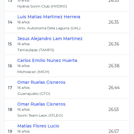
13
26.33
15
años
Hydros Swim Club
(
HYDRO
)
Luis Matias
Martinez Herrera
14
26.35
16
años
Univ. Autonoma Dela Laguna
(
UAL
)
Jesus Alejandro
Lam Martinez
15
26.36
16
años
Tamaulipas
(
TAMPS
)
Carlos Emilio
Nunez Huerta
16
26.38
16
años
Michoacan
(
MICH
)
Omar
Ruelas Cisneros
17
26.44
16
años
Guanajuato
(
GTO
)
Omar
Ruelas Cisneros
18
26.53
16
años
Swim Team Leon
(
STLEO
)
Matias
Flores Lucio
19
26.57
16
años