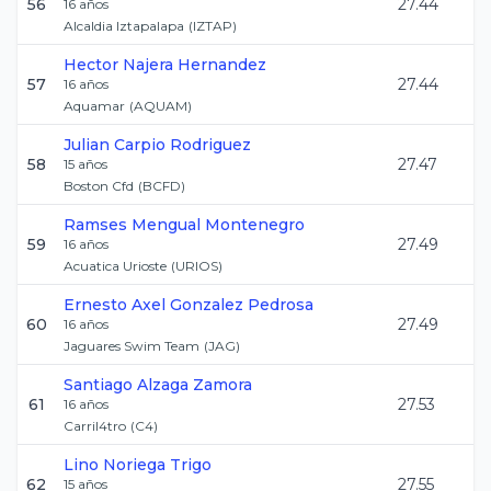
56
27.44
16
años
Alcaldia Iztapalapa
(
IZTAP
)
Hector
Najera Hernandez
57
27.44
16
años
Aquamar
(
AQUAM
)
Julian
Carpio Rodriguez
58
27.47
15
años
Boston Cfd
(
BCFD
)
Ramses
Mengual Montenegro
59
27.49
16
años
Acuatica Urioste
(
URIOS
)
Ernesto Axel
Gonzalez Pedrosa
60
27.49
16
años
Jaguares Swim Team
(
JAG
)
Santiago
Alzaga Zamora
61
27.53
16
años
Carril4tro
(
C4
)
Lino
Noriega Trigo
62
27.55
15
años