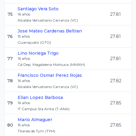
Santiago
Vera Soto
75
27.81
16
años
Alcaldia Venustiano Carranza
(
VC
)
Jose Mateo
Cardenas Beltran
76
27.81
15
años
Guanajuato
(
GTO
)
Lino
Noriega Trigo
77
27.81
16
años
Cd Dep. Magdalena Mixhiuca
(
MMIXH
)
Francisco Osmar
Perez Rojas
78
27.82
16
años
Alcaldia Venustiano Carranza
(
VC
)
Elian
Lopez Barbosa
79
27.85
16
años
IT Campus Sta Anita
(
T-ANA
)
Mario
Almaguer
80
27.85
15
años
Titanes de Tym
(
TYM
)