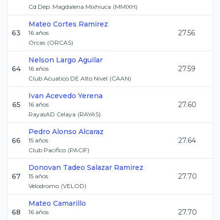
Cd Dep. Magdalena Mixhiuca
(
MMIXH
)
Mateo
Cortes Ramirez
63
27.56
16
años
Orcas
(
ORCAS
)
Nelson
Largo Aguilar
64
27.59
16
años
Club Acuatico DE Alto Nivel
(
CAAN
)
Ivan
Acevedo Yerena
65
27.60
16
años
RayasAD Celaya
(
RAYAS
)
Pedro
Alonso Alcaraz
66
27.64
15
años
Club Pacifico
(
PACIF
)
Donovan Tadeo
Salazar Ramirez
67
27.70
15
años
Velodromo
(
VELOD
)
Mateo
Camarillo
68
27.70
16
años