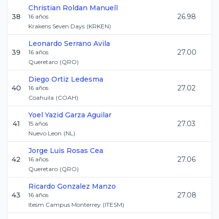
Christian
Roldan Manuell
38
26.98
16
años
Krakens Seven Days
(
KRKEN
)
Leonardo
Serrano Avila
39
27.00
16
años
Queretaro
(
QRO
)
Diego
Ortiz Ledesma
40
27.02
16
años
Coahuila
(
COAH
)
Yoel Yazid
Garza Aguilar
41
27.03
15
años
Nuevo Leon
(
NL
)
Jorge Luis
Rosas Cea
42
27.06
16
años
Queretaro
(
QRO
)
Ricardo
Gonzalez Manzo
43
27.08
16
años
Itesm Campus Monterrey
(
ITESM
)