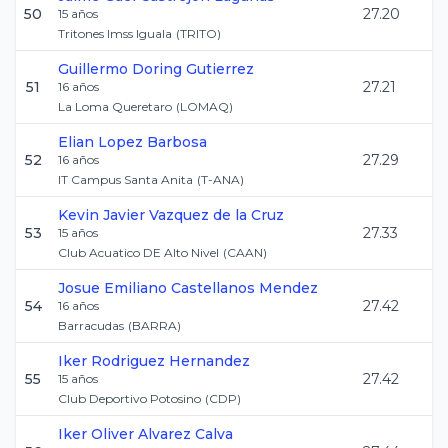
50
27.20
15
años
Tritones Imss Iguala
(
TRITO
)
Guillermo
Doring Gutierrez
51
27.21
16
años
La Loma Queretaro
(
LOMAQ
)
Elian
Lopez Barbosa
52
27.29
16
años
IT Campus Santa Anita
(
T-ANA
)
Kevin Javier
Vazquez de la Cruz
53
27.33
15
años
Club Acuatico DE Alto Nivel
(
CAAN
)
Josue Emiliano
Castellanos Mendez
54
27.42
16
años
Barracudas
(
BARRA
)
Iker
Rodriguez Hernandez
55
27.42
15
años
Club Deportivo Potosino
(
CDP
)
Iker Oliver
Alvarez Calva