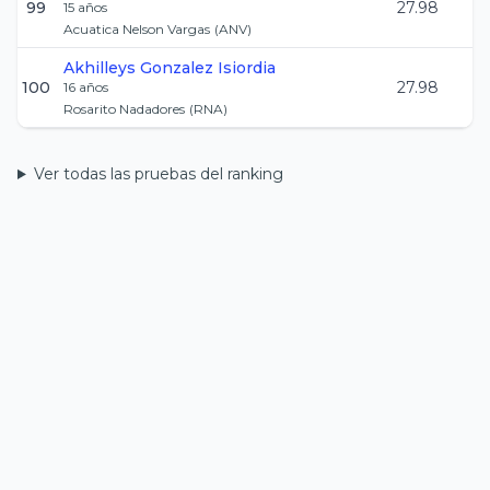
99
27.98
15
años
Acuatica Nelson Vargas
(
ANV
)
Akhilleys
Gonzalez Isiordia
100
27.98
16
años
Rosarito Nadadores
(
RNA
)
Ver todas las pruebas del ranking