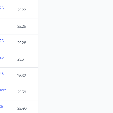
26
25.22
25.25
26
25.28
26
25.31
26
25.32
XXI Torneo Borrego Queretaro 2026
25.39
26
25.40