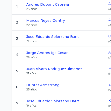
A
Andres
Dupont Cabrera
1
23
años
(
A
Marcus
Reyes Gentry
2
22
años
(
Q
Jose Eduardo
Solorzano Barra
3
19
años
(
A
Jorge Andres
Iga Cesar
4
29
años
(
M
Juan Alvaro
Rodriguez Jimenez
5
21
años
(
E
Hunter
Armstrong
6
25
años
(
K
Jose Eduardo
Solorzano Barra
7
19
años
(