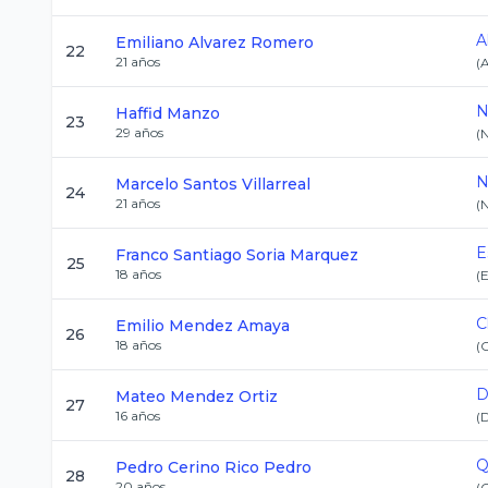
A
Emiliano
Alvarez Romero
22
21
años
(
N
Haffid
Manzo
23
29
años
(
N
Marcelo
Santos Villarreal
24
21
años
(
E
Franco Santiago
Soria Marquez
25
18
años
(
C
Emilio
Mendez Amaya
26
18
años
(
D
Mateo
Mendez Ortiz
27
16
años
(
Q
Pedro
Cerino Rico Pedro
28
20
años
(