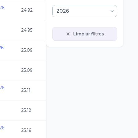
26
24.92
24.95
Limpiar filtros
26
25.09
25.09
26
25.11
25.12
26
25.16