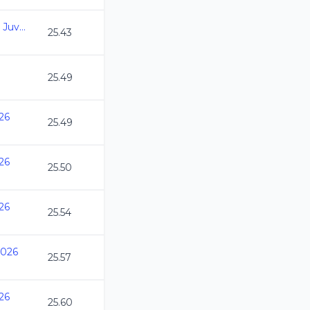
Juegos Deportivos Inf, Juv y Paralim. CDMX 26
25.43
25.49
26
25.49
26
25.50
26
25.54
026
25.57
26
25.60