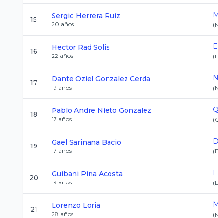
M
Sergio
Herrera Ruiz
15
20
años
(
E
Hector
Rad Solis
16
22
años
(
N
Dante Oziel
Gonzalez Cerda
17
19
años
(
Q
Pablo Andre
Nieto Gonzalez
18
17
años
(
D
Gael
Sarinana Bacio
19
17
años
(
L
Guibani
Pina Acosta
20
19
años
(
M
Lorenzo
Loria
21
28
años
(