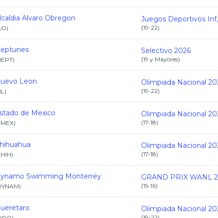
lcaldia Alvaro Obregon
(
19-22
)
AO
)
eptunes
Selectivo 2026
(
19 y Mayores
)
NEPT
)
uevo Leon
Olimpiada Nacional 20
(
19-22
)
NL
)
stado de Mexico
Olimpiada Nacional 20
(
17-18
)
EMEX
)
hihuahua
Olimpiada Nacional 20
(
17-18
)
CHIH
)
ynamo Swimming Monterrey
GRAND PRIX WANL 2
(
15-16
)
DYNAM
)
ueretaro
Olimpiada Nacional 20
(
19-22
)
QRO
)