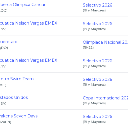
lberca Olimpica Cancun
Selectivo 2026
(
19 y Mayores
)
AOC
)
cuatica Nelson Vargas EMEX
Selectivo 2026
(
19 y Mayores
)
ANV
)
ueretaro
Olimpiada Nacional 20
(
19-22
)
QRO
)
cuatica Nelson Vargas EMEX
Selectivo 2026
(
19 y Mayores
)
ANV
)
etro Swim Team
Selectivo 2026
(
19 y Mayores
)
MST
)
stados Unidos
Copa Internacional 20
(
19 y Mayores
)
USA
)
rakens Seven Days
Selectivo 2026
(
19 y Mayores
)
KRKEN
)