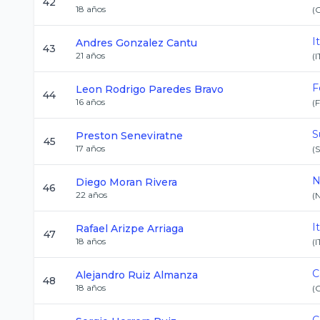
42
18
años
(
I
Andres
Gonzalez Cantu
43
21
años
(
F
Leon Rodrigo
Paredes Bravo
44
16
años
(
F
S
Preston
Seneviratne
45
17
años
(
N
Diego
Moran Rivera
46
22
años
(
I
Rafael
Arizpe Arriaga
47
18
años
(
C
Alejandro
Ruiz Almanza
48
18
años
(