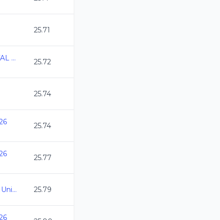
25.71
CAMPEONATO ESTATAL 2026
25.72
25.74
26
25.74
26
25.77
Campeonato Nacional Universitario
25.79
26