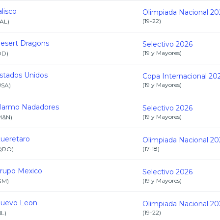
alisco
Olimpiada Nacional 20
(
19-22
)
JAL
)
esert Dragons
Selectivo 2026
(
19 y Mayores
)
DD
)
stados Unidos
Copa Internacional 20
(
19 y Mayores
)
USA
)
armo Nadadores
Selectivo 2026
(
19 y Mayores
)
M&N
)
ueretaro
Olimpiada Nacional 20
(
17-18
)
QRO
)
rupo Mexico
Selectivo 2026
(
19 y Mayores
)
GM
)
uevo Leon
Olimpiada Nacional 20
(
19-22
)
NL
)