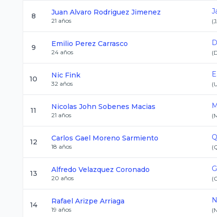
J
Juan Alvaro
Rodriguez Jimenez
8
21
años
(
D
Emilio
Perez Carrasco
9
24
años
(
E
Nic
Fink
10
32
años
(
M
Nicolas John
Sobenes Macias
11
21
años
(
Q
Carlos Gael
Moreno Sarmiento
12
18
años
(
G
Alfredo
Velazquez Coronado
13
20
años
(
N
Rafael
Arizpe Arriaga
14
19
años
(