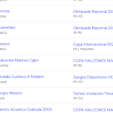
onora
Olimpiada Nacional 20
(
19-22
)
SON
)
ueretaro
Olimpiada Nacional 20
(
15-16
)
QRO
)
exico
Copa Internacional 20
(
19 y Mayores
)
MEX
)
alcones Marinos Capn
(
15-16
)
CAPN
)
lcaldia Gustavo A Madero
(
19-22
)
GAM
)
rupo Mexico
(
19-24
)
GM
)
entro Acuatico Coahuila 2000