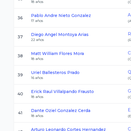
18
años
(
C
A
Pablo Andre
Nieto Gonzalez
36
17
años
(
R
Diego Angel
Montoya Arias
37
22
años
(
C
Matt William
Flores Mora
38
18
años
(
Q
Uriel
Ballesteros Prado
39
16
años
(
G
Erick Raul
Villalpando Frausto
40
18
años
(
E
Dante Oziel
Gonzalez Cerda
41
18
años
(
C
Arturo Leonardo
Cortes Hernandez