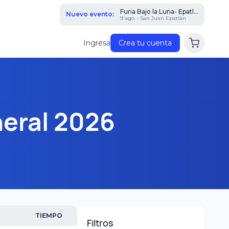
Furia Bajo la Luna- Epatl...
Nuevo evento:
9 ago. • San Juan Epatlán
Ingresa
Crea tu cuenta
eral 2026
TIEMPO
Filtros