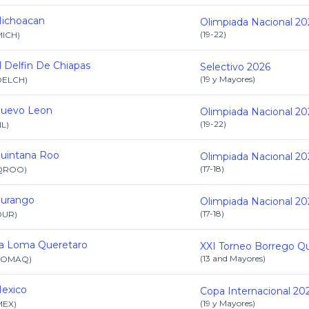
ichoacan
Olimpiada Nacional 20
(
19-22
)
MICH
)
l Delfin De Chiapas
Selectivo 2026
(
19 y Mayores
)
DELCH
)
uevo Leon
Olimpiada Nacional 20
(
19-22
)
NL
)
uintana Roo
Olimpiada Nacional 20
(
17-18
)
QROO
)
urango
Olimpiada Nacional 20
(
17-18
)
DUR
)
a Loma Queretaro
(
13 and Mayores
)
LOMAQ
)
exico
Copa Internacional 20
(
19 y Mayores
)
MEX
)