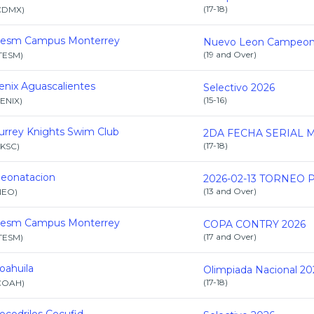
(
17-18
)
CDMX
)
tesm Campus Monterrey
(
19 and Over
)
ITESM
)
enix Aguascalientes
Selectivo 2026
(
15-16
)
ENIX
)
urrey Knights Swim Club
(
17-18
)
SKSC
)
eonatacion
(
13 and Over
)
NEO
)
tesm Campus Monterrey
COPA CONTRY 2026
(
17 and Over
)
ITESM
)
oahuila
Olimpiada Nacional 20
(
17-18
)
COAH
)