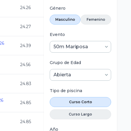
24.26
Género
Masculino
Femenino
24.27
Evento
26
24.39
Grupo de Edad
24.56
24.83
Tipo de piscina
26
Curso Corto
24.85
Curso Largo
24.85
Año