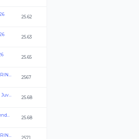
26
25.62
26
25.63
26
25.65
COPA HALCONES MARINOS 2026
2567
Juegos Deportivos Inf, Juv y Paralim. CDMX 26
25.68
Torneo Invitacion "Viviendo la Mineria 2026"
25.68
COPA HALCONES MARINOS 2026
2571