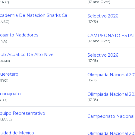
(
17 and Over
)
.A.C
)
cademia De Natacion Sharks Ca
Selectivo 2026
(
17-18
)
ANSC
)
osarito Nadadores
(
17 and Over
)
RNA
)
lub Acuatico De Alto Nivel
Selectivo 2026
(
17-18
)
CAAN
)
ueretaro
Olimpiada Nacional 20
(
15-16
)
QRO
)
uanajuato
Olimpiada Nacional 20
(
17-18
)
GTO
)
quipo Representativo
EUANL
)
iudad de Mexico
Olimpiada Nacional 20