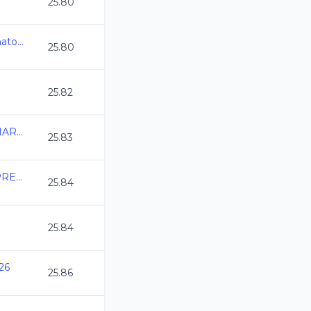
25.80
Nuevo Leon Campeonato Estatal C L 2026
25.80
25.82
2DA FECHA SERIAL MARLINS MARZO 2026
25.83
2026-02-13 TORNEO PREPARACION CLAS
25.84
25.84
26
25.86