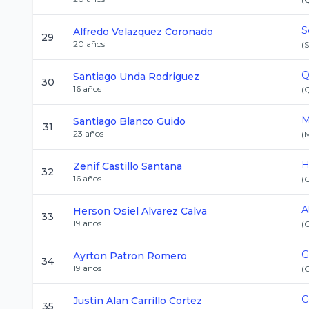
S
Alfredo
Velazquez Coronado
29
20
años
(
Q
Santiago
Unda Rodriguez
30
16
años
(
M
Santiago
Blanco Guido
31
23
años
(
H
Zenif
Castillo Santana
32
16
años
(
A
Herson Osiel
Alvarez Calva
33
19
años
(
G
Ayrton
Patron Romero
34
19
años
(
C
Justin Alan
Carrillo Cortez
35