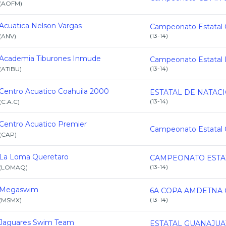
(
AOFM
)
Acuatica Nelson Vargas
(
13-14
)
(
ANV
)
Academia Tiburones Inmude
(
13-14
)
(
ATIBU
)
Centro Acuatico Coahuila 2000
(
13-14
)
(
C.A.C
)
Centro Acuatico Premier
(
CAP
)
La Loma Queretaro
(
13-14
)
(
LOMAQ
)
Megaswim
6A COPA AMDETNA C
(
13-14
)
(
MSMX
)
Jaguares Swim Team