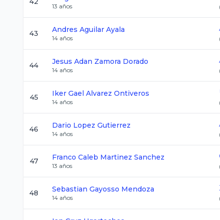
42
13
años
Andres
Aguilar Ayala
43
14
años
Jesus Adan
Zamora Dorado
44
14
años
Iker Gael
Alvarez Ontiveros
45
14
años
Dario
Lopez Gutierrez
46
14
años
Franco Caleb
Martinez Sanchez
47
13
años
Sebastian
Gayosso Mendoza
48
14
años