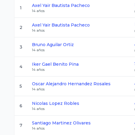
Axel Yair
Bautista Pacheco
1
14
años
Axel Yair
Bautista Pacheco
2
14
años
Bruno
Aguilar Ortiz
3
14
años
Iker Gael
Benito Pina
4
14
años
Oscar Alejandro
Hernandez Rosales
5
14
años
Nicolas
Lopez Robles
6
14
años
Santiago
Martinez Olivares
7
14
años