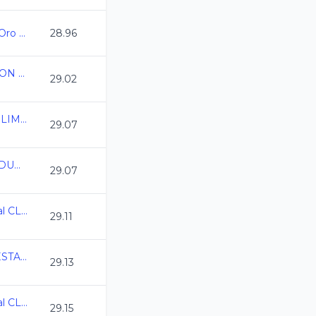
Campeonato Estatal Oro Juvenil C.L. 2025-2026
28.96
ESTATAL DE NATACION COAHUILA C.L. 2026
29.02
III COPA ALBERCA OLIMPICA DE CANCUN CL
29.07
Campeonato Estatal DURANGO CL 2026
29.07
Campeonato Regional CL 2026
29.11
1ERA TEMPORADA ESTATAL LIGA DORADA CL 2026
29.13
Campeonato Regional CL 2026
29.15