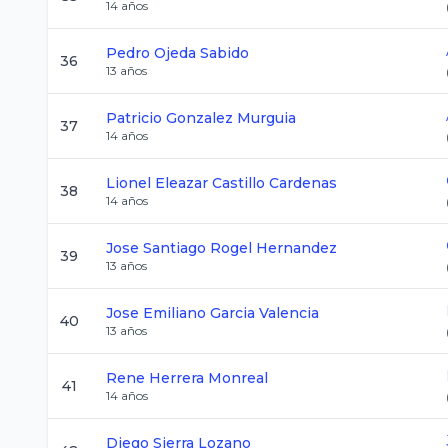
14
años
Pedro
Ojeda Sabido
36
13
años
Patricio
Gonzalez Murguia
37
14
años
Lionel Eleazar
Castillo Cardenas
38
14
años
Jose Santiago
Rogel Hernandez
39
13
años
Jose Emiliano
Garcia Valencia
40
13
años
Rene
Herrera Monreal
41
14
años
Diego
Sierra Lozano