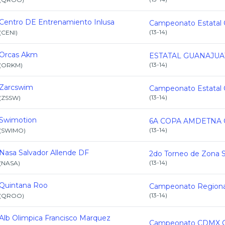
Centro DE Entrenamiento Inlusa
(
13-14
)
(
CENI
)
Orcas Akm
(
13-14
)
(
ORKM
)
Zarcswim
(
13-14
)
(
ZSSW
)
Swimotion
6A COPA AMDETNA C
(
13-14
)
(
SWIMO
)
Nasa Salvador Allende DF
(
13-14
)
(
NASA
)
Quintana Roo
(
13-14
)
(
QROO
)
Alb Olimpica Francisco Marquez