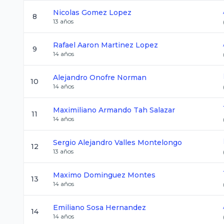
Nicolas
Gomez Lopez
8
13
años
Rafael Aaron
Martinez Lopez
9
14
años
Alejandro
Onofre Norman
10
14
años
Maximiliano Armando
Tah Salazar
11
14
años
Sergio Alejandro
Valles Montelongo
12
13
años
Maximo
Dominguez Montes
13
14
años
Emiliano
Sosa Hernandez
14
14
años