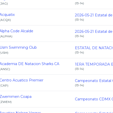
(
13-14
)
(
JAG
)
Acquatix
(
13-14
)
(
ACQX
)
Alpha Code Alcalde
(
13-14
)
(
ALPHA
)
Usm Swimming Club
(
13-14
)
(
USM
)
Academia DE Natacion Sharks CA
(
13-14
)
(
ANSC
)
Centro Acuatico Premier
(
13-14
)
(
CAP
)
Zwemmen Coapa
(
ZWEM
)