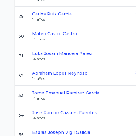
Carlos
Ruiz Garcia
29
14
años
Mateo
Castro Castro
30
13
años
Luka Josam
Mancera Perez
31
14
años
Abraham
Lopez Reynoso
32
14
años
Jorge Emanuel
Ramirez Garcia
33
14
años
Jose Ramon
Cazares Fuentes
34
14
años
Esdras Joseph
Vigil Galicia
35