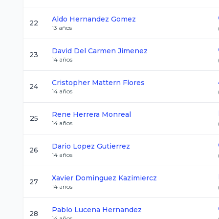
Aldo
Hernandez Gomez
22
13
años
David
Del Carmen Jimenez
23
14
años
Cristopher
Mattern Flores
24
14
años
Rene
Herrera Monreal
25
14
años
Dario
Lopez Gutierrez
26
14
años
Xavier
Dominguez Kazimiercz
27
14
años
Pablo
Lucena Hernandez
28
14
años