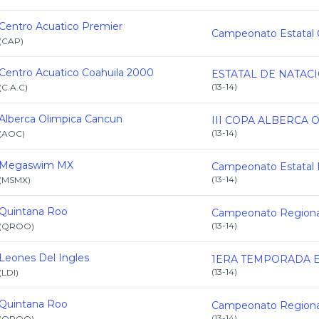
Centro Acuatico Premier
(
CAP
)
Centro Acuatico Coahuila 2000
(
13-14
)
(
C.A.C
)
Alberca Olimpica Cancun
(
13-14
)
(
AOC
)
Megaswim MX
(
13-14
)
(
MSMX
)
Quintana Roo
(
13-14
)
(
QROO
)
Leones Del Ingles
(
13-14
)
(
LDI
)
Quintana Roo
(
13-14
)
(
QROO
)