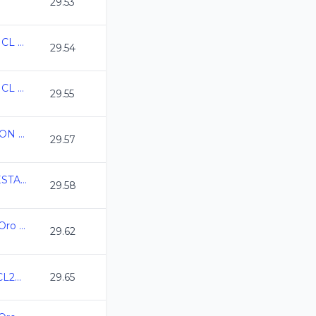
29.53
2026-05-21 Estatal de CL Clasificados
29.54
2026-05-21 Estatal de CL Clasificados
29.55
ESTATAL DE NATACION COAHUILA C.L. 2026
29.57
1ERA TEMPORADA ESTATAL LIGA DORADA CL 2026
29.58
Campeonato Estatal Oro Juvenil C.L. 2025-2026
29.62
Campeonato CDMX CL2026
29.65