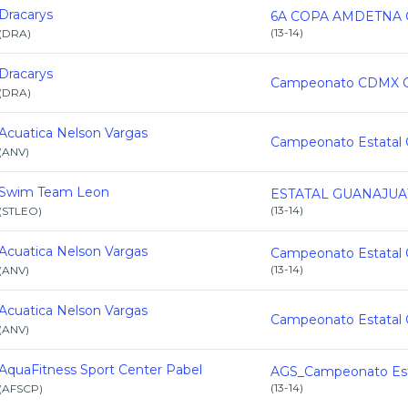
Dracarys
6A COPA AMDETNA C
(
13-14
)
(
DRA
)
Dracarys
(
DRA
)
Acuatica Nelson Vargas
(
ANV
)
Swim Team Leon
(
13-14
)
(
STLEO
)
Acuatica Nelson Vargas
(
13-14
)
(
ANV
)
Acuatica Nelson Vargas
(
ANV
)
AquaFitness Sport Center Pabel
(
13-14
)
(
AFSCP
)