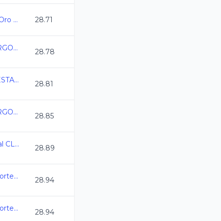
Campeonato Estatal Oro Juvenil C.L. 2025-2026
28.71
ESTATAL CURSO LARGO 2026 MERIDA
28.78
1ERA TEMPORADA ESTATAL LIGA DORADA CL 2026
28.81
ESTATAL CURSO LARGO 2026 MERIDA
28.85
Campeonato Regional CL 2026
28.89
1er Torneo de Zona Norte CL2026 -
28.94
1er Torneo de Zona Norte CL2026 -
28.94