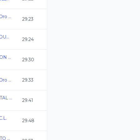
Campeonato Estatal Oro Juvenil C.L. 2025-2026
29.23
Campeonato Estatal DURANGO CL 2026
29.24
ESTATAL DE NATACION COAHUILA C.L. 2026
29.30
Campeonato Estatal Oro Juvenil C.L. 2025-2026
29.33
CAMPEONATO ESTATAL CL QRO 2026
29.41
.L.
29.48
ESTATAL GUANAJUATO CURSO LARGO