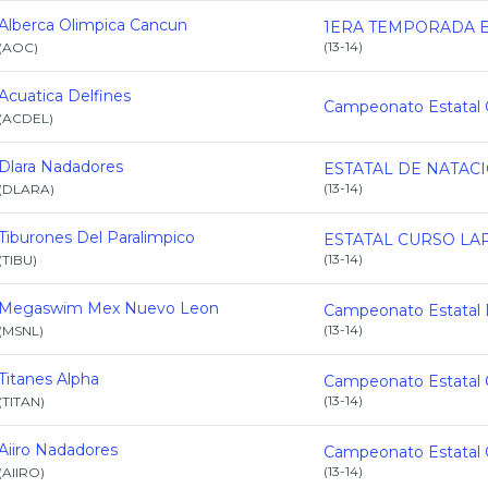
Alberca Olimpica Cancun
(
13-14
)
(
AOC
)
Acuatica Delfines
(
ACDEL
)
Dlara Nadadores
(
13-14
)
(
DLARA
)
Tiburones Del Paralimpico
(
13-14
)
(
TIBU
)
Megaswim Mex Nuevo Leon
(
13-14
)
(
MSNL
)
Titanes Alpha
(
13-14
)
(
TITAN
)
Aiiro Nadadores
(
13-14
)
(
AIIRO
)