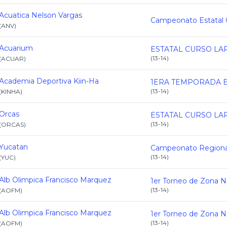
Acuatica Nelson Vargas
(
ANV
)
Acuarium
(
13-14
)
(
ACUAR
)
Academia Deportiva Kiin-Ha
(
13-14
)
(
KINHA
)
Orcas
(
13-14
)
(
ORCAS
)
Yucatan
(
13-14
)
(
YUC
)
Alb Olimpica Francisco Marquez
(
13-14
)
(
AOFM
)
Alb Olimpica Francisco Marquez
(
13-14
)
(
AOFM
)