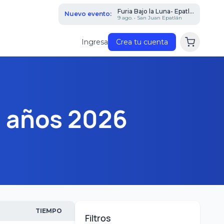
Furia Bajo la Luna- Epatl...
Nuevo evento:
9 ago. • San Juan Epatlán
Ingresa
Crea tu cuenta
4 años 2026
TIEMPO
Filtros