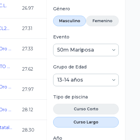
.L.
26.97
Género
Masculino
Femenino
Campeonato CDMX CL2026
27.31
Evento
Campeonato Estatal Oro Juvenil C.L. 2025-2026
27.33
ESTATAL GUANAJUATO CURSO LARGO
Grupo de Edad
27.62
Campeonato Estatal Oro Juvenil C.L. 2025-2026
27.97
Tipo de piscina
Curso Corto
Campeonato Estatal Oro Juvenil C.L. 2025-2026
28.12
Curso Largo
AGS_Campeonato Estatal Curso Largo 2026
28.30
Año