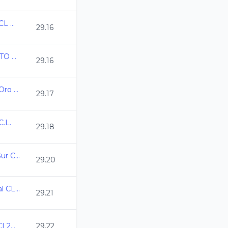
Campeonato Estatal CL Oaxaca 2026
29.16
ESTATAL GUANAJUATO CURSO LARGO
29.16
Campeonato Estatal Oro Juvenil C.L. 2025-2026
29.17
.L.
29.18
2do Torneo de Zona Sur CL2026
29.20
Campeonato Regional CL 2026
29.21
Campeonato CDMX CL2026
29.22