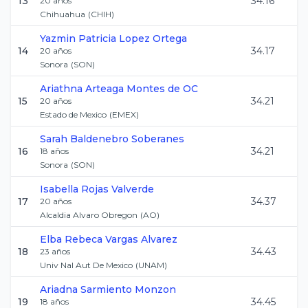
13
34.16
20
años
Chihuahua
(
CHIH
)
Yazmin Patricia
Lopez Ortega
14
34.17
20
años
Sonora
(
SON
)
Ariathna
Arteaga Montes de OC
15
34.21
20
años
Estado de Mexico
(
EMEX
)
Sarah
Baldenebro Soberanes
16
34.21
18
años
Sonora
(
SON
)
Isabella
Rojas Valverde
17
34.37
20
años
Alcaldia Alvaro Obregon
(
AO
)
Elba Rebeca
Vargas Alvarez
18
34.43
23
años
Univ Nal Aut De Mexico
(
UNAM
)
Ariadna
Sarmiento Monzon
19
34.45
18
años