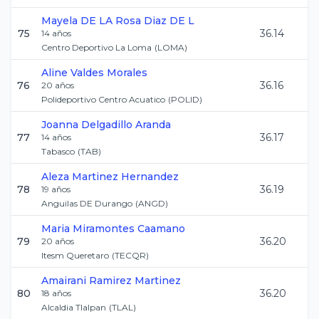
Mayela
DE LA Rosa Diaz DE L
75
36.14
14
años
Centro Deportivo La Loma
(
LOMA
)
Aline
Valdes Morales
76
36.16
20
años
Polideportivo Centro Acuatico
(
POLID
)
Joanna
Delgadillo Aranda
77
36.17
14
años
Tabasco
(
TAB
)
Aleza
Martinez Hernandez
78
36.19
19
años
Anguilas DE Durango
(
ANGD
)
Maria
Miramontes Caamano
79
36.20
20
años
Itesm Queretaro
(
TECQR
)
Amairani
Ramirez Martinez
80
36.20
18
años
Alcaldia Tlalpan
(
TLAL
)