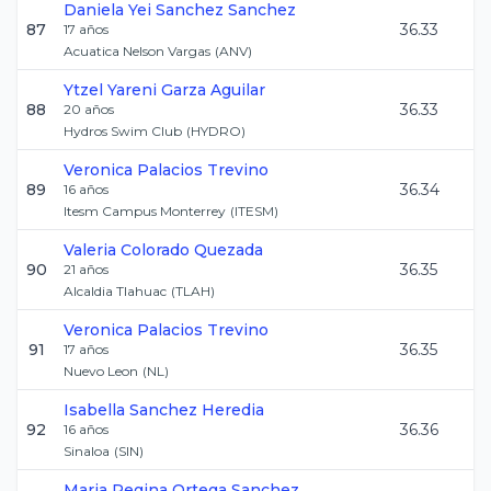
Daniela Yei
Sanchez Sanchez
87
36.33
17
años
Acuatica Nelson Vargas
(
ANV
)
Ytzel Yareni
Garza Aguilar
88
36.33
20
años
Hydros Swim Club
(
HYDRO
)
Veronica
Palacios Trevino
89
36.34
16
años
Itesm Campus Monterrey
(
ITESM
)
Valeria
Colorado Quezada
90
36.35
21
años
Alcaldia Tlahuac
(
TLAH
)
Veronica
Palacios Trevino
91
36.35
17
años
Nuevo Leon
(
NL
)
Isabella
Sanchez Heredia
92
36.36
16
años
Sinaloa
(
SIN
)
Maria Regina
Ortega Sanchez