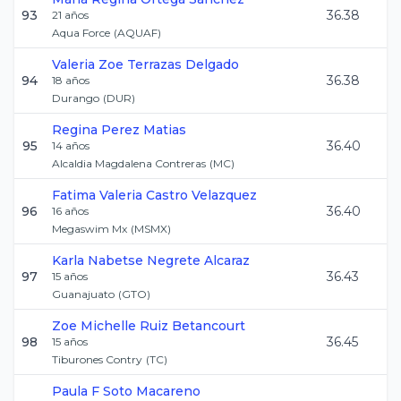
93
36.38
21
años
Aqua Force
(
AQUAF
)
Valeria Zoe
Terrazas Delgado
94
36.38
18
años
Durango
(
DUR
)
Regina
Perez Matias
95
36.40
14
años
Alcaldia Magdalena Contreras
(
MC
)
Fatima Valeria
Castro Velazquez
96
36.40
16
años
Megaswim Mx
(
MSMX
)
Karla Nabetse
Negrete Alcaraz
97
36.43
15
años
Guanajuato
(
GTO
)
Zoe Michelle
Ruiz Betancourt
98
36.45
15
años
Tiburones Contry
(
TC
)
Paula F
Soto Macareno