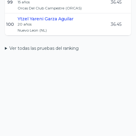
99
36.45
15
años
Orcas Del Club Campestre
(
ORCAS
)
Ytzel Yareni
Garza Aguilar
100
36.45
20
años
Nuevo Leon
(
NL
)
Ver todas las pruebas del ranking