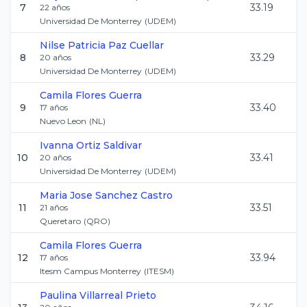
7
33.19
22
años
Universidad De Monterrey
(
UDEM
)
Nilse Patricia
Paz Cuellar
8
33.29
20
años
Universidad De Monterrey
(
UDEM
)
Camila
Flores Guerra
9
33.40
17
años
Nuevo Leon
(
NL
)
Ivanna
Ortiz Saldivar
10
33.41
20
años
Universidad De Monterrey
(
UDEM
)
Maria Jose
Sanchez Castro
11
33.51
21
años
Queretaro
(
QRO
)
Camila
Flores Guerra
12
33.94
17
años
Itesm Campus Monterrey
(
ITESM
)
Paulina
Villarreal Prieto