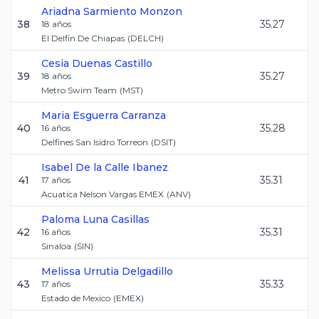
Ariadna
Sarmiento Monzon
38
35.27
18
años
El Delfin De Chiapas
(
DELCH
)
Cesia
Duenas Castillo
39
35.27
18
años
Metro Swim Team
(
MST
)
Maria
Esguerra Carranza
40
35.28
16
años
Delfines San Isidro Torreon
(
DSIT
)
Isabel
De la Calle Ibanez
41
35.31
17
años
Acuatica Nelson Vargas EMEX
(
ANV
)
Paloma
Luna Casillas
42
35.31
16
años
Sinaloa
(
SIN
)
Melissa
Urrutia Delgadillo
43
35.33
17
años
Estado de Mexico
(
EMEX
)