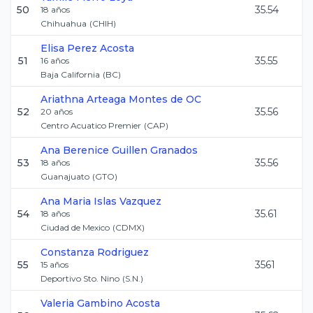
50
35.54
18
años
Chihuahua
(
CHIH
)
Elisa
Perez Acosta
51
35.55
16
años
Baja California
(
BC
)
Ariathna
Arteaga Montes de OC
52
35.56
20
años
Centro Acuatico Premier
(
CAP
)
Ana Berenice
Guillen Granados
53
35.56
18
años
Guanajuato
(
GTO
)
Ana Maria
Islas Vazquez
54
35.61
18
años
Ciudad de Mexico
(
CDMX
)
Constanza
Rodriguez
55
3561
15
años
Deportivo Sto. Nino
(
S.N.
)
Valeria
Gambino Acosta