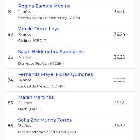
Regina
Zamora Medina
81
36.21
14
años
Centro Acuatico Monterrey
(
CAM
)
Yamile
Fierro Loya
82
36.24
18
años
Cedipol
(
CEDIP
)
Sarah
Baldenebro Soberanes
83
36.25
17
años
Borregos Tec Csn
(
ITESM
)
Fernanda Mayel
Flores Quinones
84
36.30
14
años
Ciudad de Mexico
(
CDMX
)
Marah
Martinez
85
3632
22
años
Uach
(
UACH
)
Sofia Zoe
Munoz Torres
86
36.32
15
años
Marlins Prepa Vallarta
(
MARPV
)