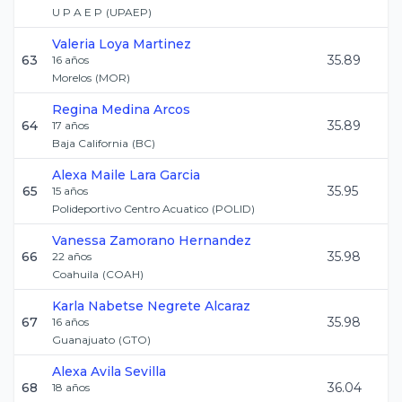
U P A E P
(
UPAEP
)
Valeria
Loya Martinez
63
35.89
16
años
Morelos
(
MOR
)
Regina
Medina Arcos
64
35.89
17
años
Baja California
(
BC
)
Alexa Maile
Lara Garcia
65
35.95
15
años
Polideportivo Centro Acuatico
(
POLID
)
Vanessa
Zamorano Hernandez
66
35.98
22
años
Coahuila
(
COAH
)
Karla Nabetse
Negrete Alcaraz
67
35.98
16
años
Guanajuato
(
GTO
)
Alexa
Avila Sevilla
68
36.04
18
años