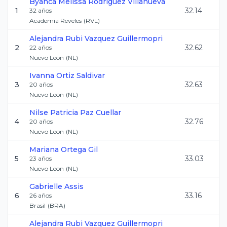
Byanca Melissa
Rodriguez Villanueva
1
32.14
32
años
Academia Reveles
(
RVL
)
Alejandra Rubi
Vazquez Guillermopri
2
32.62
22
años
Nuevo Leon
(
NL
)
Ivanna
Ortiz Saldivar
3
32.63
20
años
Nuevo Leon
(
NL
)
Nilse Patricia
Paz Cuellar
4
32.76
20
años
Nuevo Leon
(
NL
)
Mariana
Ortega Gil
5
33.03
23
años
Nuevo Leon
(
NL
)
Gabrielle
Assis
6
33.16
26
años
Brasil
(
BRA
)
Alejandra Rubi
Vazquez Guillermopri