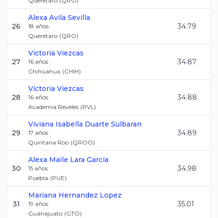
Queretaro
(
QRO
)
Alexa
Avila Sevilla
26
34.79
18
años
Queretaro
(
QRO
)
Victoria
Viezcas
27
34.87
16
años
Chihuahua
(
CHIH
)
Victoria
Viezcas
28
34.88
16
años
Academia Reveles
(
RVL
)
Viviana Isabella
Duarte Sulbaran
29
34.89
17
años
Quintana Roo
(
QROO
)
Alexa Maile
Lara Garcia
30
34.98
15
años
Puebla
(
PUE
)
Mariana
Hernandez Lopez
31
35.01
19
años
Guanajuato
(
GTO
)