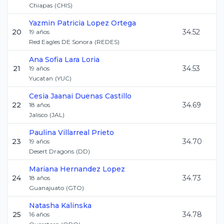
Chiapas
(
CHIS
)
Yazmin Patricia
Lopez Ortega
20
34.52
19
años
Red Eagles DE Sonora
(
REDES
)
Ana Sofia
Lara Loria
21
34.53
19
años
Yucatan
(
YUC
)
Cesia Jaanai
Duenas Castillo
22
34.69
18
años
Jalisco
(
JAL
)
Paulina
Villarreal Prieto
23
34.70
19
años
Desert Dragons
(
DD
)
Mariana
Hernandez Lopez
24
34.73
18
años
Guanajuato
(
GTO
)
Natasha
Kalinska
25
34.78
16
años