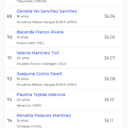
Tiburones
(
TIBUR
)
Daniela Yei
Sanchez Sanchez
69
36.06
18
años
Acuatica Nelson Vargas EMEX
(
ANV
)
Bacanda
Franco Rivera
70
36.06
16
años
Nuevo Leon
(
NL
)
Valeria
Martinez Tiol
71
36.07
23
años
Alcaldia Alvaro Obregon
(
AO
)
Joaquina
Colino Farell
72
36.08
18
años
Acuatica Nelson Vargas EMEX
(
ANV
)
Paulina
Tejeda Valencia
73
36.10
20
años
Veracruz
(
VER
)
Renatta
Palacios Martinez
74
36.11
16
años
Chiapas
(
CHIS
)