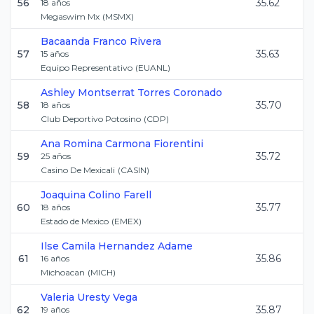
56
35.62
18
años
Megaswim Mx
(
MSMX
)
Bacaanda
Franco Rivera
57
35.63
15
años
Equipo Representativo
(
EUANL
)
Ashley Montserrat
Torres Coronado
58
35.70
18
años
Club Deportivo Potosino
(
CDP
)
Ana Romina
Carmona Fiorentini
59
35.72
25
años
Casino De Mexicali
(
CASIN
)
Joaquina
Colino Farell
60
35.77
18
años
Estado de Mexico
(
EMEX
)
Ilse Camila
Hernandez Adame
61
35.86
16
años
Michoacan
(
MICH
)
Valeria
Uresty Vega
62
35.87
19
años