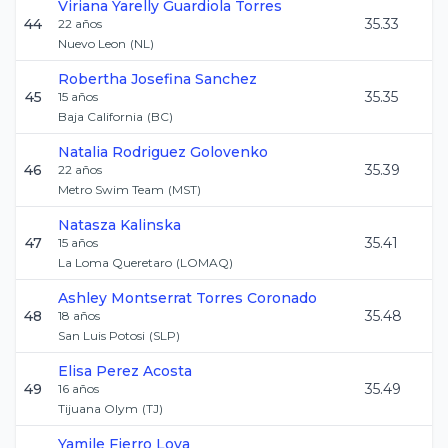
Viriana Yarelly
Guardiola Torres
44
35.33
22
años
Nuevo Leon
(
NL
)
Robertha Josefina
Sanchez
45
35.35
15
años
Baja California
(
BC
)
Natalia
Rodriguez Golovenko
46
35.39
22
años
Metro Swim Team
(
MST
)
Natasza
Kalinska
47
35.41
15
años
La Loma Queretaro
(
LOMAQ
)
Ashley Montserrat
Torres Coronado
48
35.48
18
años
San Luis Potosi
(
SLP
)
Elisa
Perez Acosta
49
35.49
16
años
Tijuana Olym
(
TJ
)
Yamile
Fierro Loya