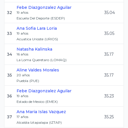
Febe
Diazgonzalez Aguilar
32
35.04
19
años
Escuela Del Deporte
(
ESDEP
)
Ana Sofia
Lara Loria
33
35.05
19
años
Acuatica Urioste
(
URIOS
)
Natasha
Kalinska
34
35.17
16
años
La Loma Queretaro
(
LOMAQ
)
Aline
Valdes Morales
35
35.17
20
años
Puebla
(
PUE
)
Febe
Diazgonzalez Aguilar
36
35.23
19
años
Estado de Mexico
(
EMEX
)
Ana Maria
Islas Vazquez
37
35.25
17
años
Alcaldia Iztapalapa
(
IZTAP
)