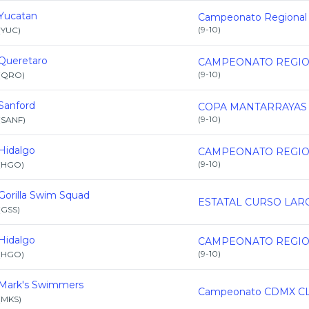
Yucatan
(
9-10
)
(
YUC
)
Queretaro
(
9-10
)
(
QRO
)
Sanford
(
9-10
)
(
SANF
)
Hidalgo
(
9-10
)
(
HGO
)
Gorilla Swim Squad
(
GSS
)
Hidalgo
(
9-10
)
(
HGO
)
Mark's Swimmers
(
MKS
)