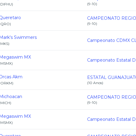
(
9-10
)
(
DIFHU
)
Queretaro
(
9-10
)
(
QRO
)
Mark's Swimmers
(
MKS
)
Megaswim MX
(
MSMX
)
Orcas Akm
(
10 Anos
)
(
ORKM
)
Michoacan
(
9-10
)
(
MICH
)
Megaswim MX
(
MSMX
)