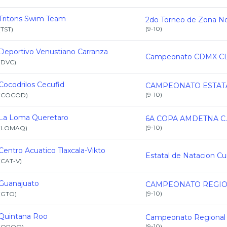
Tritons Swim Team
(
9-10
)
(
TST
)
Deportivo Venustiano Carranza
(
DVC
)
Cocodrilos Cecufid
(
9-10
)
(
COCOD
)
La Loma Queretaro
6A COPA AMDETNA C.
(
9-10
)
(
LOMAQ
)
Centro Acuatico Tlaxcala-Vikto
(
CAT-V
)
Guanajuato
(
9-10
)
(
GTO
)
Quintana Roo
(
9-10
)
(
QROO
)