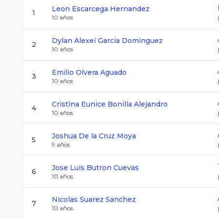
Leon
Escarcega Hernandez
1
10
años
Dylan Alexei
Garcia Dominguez
2
10
años
Emilio
Olvera Aguado
3
10
años
Cristina Eunice
Bonilla Alejandro
4
10
años
Joshua
De la Cruz Moya
5
9
años
Jose Luis
Butron Cuevas
6
10
años
Nicolas
Suarez Sanchez
7
10
años