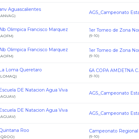
anv Aguascalientes
(
ANVAG
)
Alb Olimpica Francisco Marquez
(
9-10
)
(
AOFM
)
Alb Olimpica Francisco Marquez
(
9-10
)
(
AOFM
)
La Loma Queretaro
6A COPA AMDETNA C.
(
9-10
)
(
LOMAQ
)
Escuela DE Natacion Agua Viva
(
AGUAV
)
Escuela DE Natacion Agua Viva
(
AGUAV
)
Quintana Roo
(
9-10
)
(
QROO
)