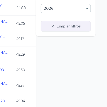
Campeonato Regional CL 2026
44.88
CAMPEONATO REGIONAL CL 2026 QRO
45.05
Limpiar filtros
COPA MANTARRAYAS CURSO LARGO 2026
45.12
CAMPEONATO REGIONAL CL 2026 QRO
45.29
ESTATAL CURSO LARGO 2026 MERIDA
45.30
CAMPEONATO REGIONAL CL 2026 QRO
45.57
Campeonato CDMX CL2026
45.94