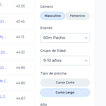
L.
43.05
Género
Masculino
Femenino
ESTATAL CURSO LARGO 2026 MERIDA
43.45
Evento
CAMPEONATO ESTATAL CL QRO 2026
44.13
Grupo de Edad
Campeonato CDMX CL2026
44.33
ESTATAL CURSO LARGO 2026 MERIDA
44.85
Tipo de piscina
ESTATAL DE NATACION COAHUILA C.L. 2026
Curso Corto
44.85
Curso Largo
Campeonato Estatal C.L.2026
44.87
Año