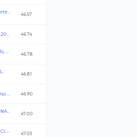
2do Torneo de Zona Norte CL2026
46.57
Campeonato CDMX CL2026
46.74
CAMPEONATO ESTATAL CL ANAAM 2026
46.78
L.
46.81
Estatal de Natacion Curso Largo 2026
46.90
CAMPEONATO REGIONAL CL 2026 QRO
47.00
Campeonato Regional CL 2026
47.03