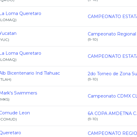
La Loma Queretaro
(
LOMAQ
)
Yucatan
(
9-10
)
(
YUC
)
La Loma Queretaro
(
LOMAQ
)
Alb Bicentenario Ind Tlahuac
(
9-10
)
(
TLAH
)
Mark's Swimmers
(
MKS
)
Comude Leon
6A COPA AMDETNA C.
(
9-10
)
(
COMUD
)
Queretaro