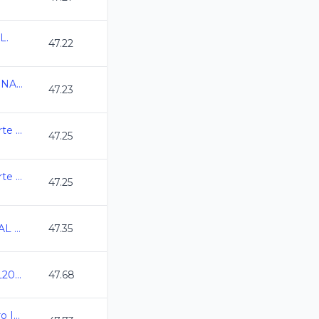
L.
47.22
CAMPEONATO REGIONAL CL 2026 QRO
47.23
1er Torneo de Zona Norte CL2026 -
47.25
1er Torneo de Zona Norte CL2026 -
47.25
CAMPEONATO ESTATAL CL QRO 2026
47.35
Campeonato CDMX CL2026
47.68
Campeonato Estata Oro Infantil C.L. 2025-2026