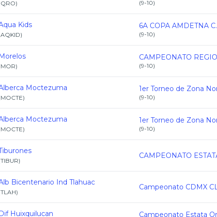
(
9-10
)
(
QRO
)
Aqua Kids
6A COPA AMDETNA C.
(
9-10
)
(
AQKID
)
Morelos
(
9-10
)
(
MOR
)
Alberca Moctezuma
(
9-10
)
(
MOCTE
)
Alberca Moctezuma
(
9-10
)
(
MOCTE
)
Tiburones
(
TIBUR
)
Alb Bicentenario Ind Tlahuac
(
TLAH
)
Dif Huixquilucan