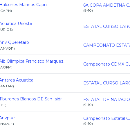
Halcones Marinos Capn
6A COPA AMDETNA C.
(
9-10
)
(
CAPN
)
Acuatica Urioste
(
URIOS
)
Anv Queretaro
(
ANVQR
)
Alb Olimpica Francisco Marquez
(
AOFM
)
Antares Acuatica
(
ANTAR
)
Tiburones Blancos DE San Isidr
(
9-10
)
(
TSI
)
Anvpue
(
9-10
)
(
NVPUE
)