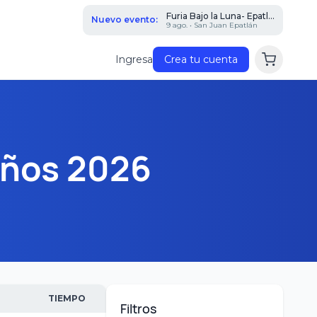
Furia Bajo la Luna- Epatl...
Nuevo evento:
9 ago. • San Juan Epatlán
Ingresa
Crea tu cuenta
años 2026
TIEMPO
Filtros