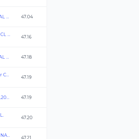
CAMPEONATO ESTATAL CL QRO 2026
47.04
Campeonato Regional CL 2026
47.16
CAMPEONATO ESTATAL CL QRO 2026
47.18
2do Torneo de Zona Sur CL2026
47.19
Campeonato CDMX CL2026
47.19
L.
47.20
CAMPEONATO REGIONAL CL 2026 QRO
47.21