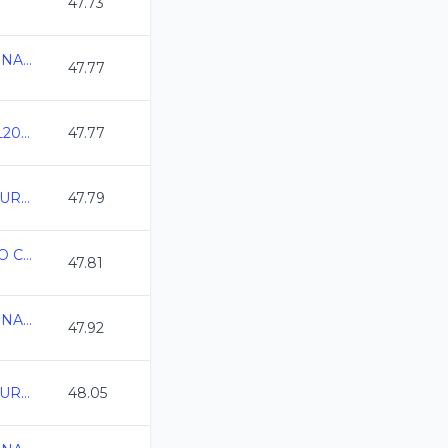
47.73
CAMPEONATO REGIONAL CL 2026 QRO
47.77
Campeonato CDMX CL2026
47.77
Campeonato Estatal DURANGO CL 2026
47.79
ESTATAL GUANAJUATO CURSO LARGO
47.81
CAMPEONATO REGIONAL CL 2026 QRO
47.92
Campeonato Estatal DURANGO CL 2026
48.05