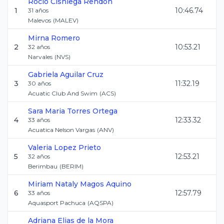
Rocio
Cisniega Rendon
1
10:46.74
31
años
Malevos
(
MALEV
)
Mirna
Romero
2
10:53.21
32
años
Narvales
(
NVS
)
Gabriela
Aguilar Cruz
3
11:32.19
30
años
Acuatic Club And Swim
(
ACS
)
Sara Maria
Torres Ortega
4
12:33.32
33
años
Acuatica Nelson Vargas
(
ANV
)
Valeria
Lopez Prieto
5
12:53.21
32
años
Berimbau
(
BERIM
)
Miriam Nataly
Magos Aquino
6
12:57.79
33
años
Aquasport Pachuca
(
AQSPA
)
Adriana
Elias de la Mora