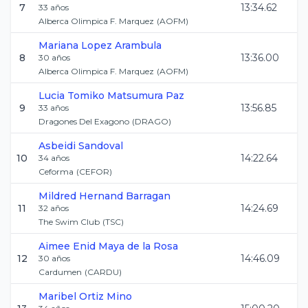
7
13:34.62
33
años
Alberca Olimpica F. Marquez
(
AOFM
)
Mariana
Lopez Arambula
8
13:36.00
30
años
Alberca Olimpica F. Marquez
(
AOFM
)
Lucia Tomiko
Matsumura Paz
9
13:56.85
33
años
Dragones Del Exagono
(
DRAGO
)
Asbeidi
Sandoval
10
14:22.64
34
años
Ceforma
(
CEFOR
)
Mildred
Hernand Barragan
11
14:24.69
32
años
The Swim Club
(
TSC
)
Aimee Enid
Maya de la Rosa
12
14:46.09
30
años
Cardumen
(
CARDU
)
Maribel
Ortiz Mino