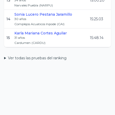
13
15:00.20
34
años
Narvales Puebla
(
NARPU
)
Sonia Lucero
Pestana Jaramillo
14
15:25.03
30
años
Complejos Acuaticos Inpode
(
CAI
)
Karla Mariana
Cortes Aguilar
15
15:48.14
31
años
Cardumen
(
CARDU
)
Ver todas las pruebas del ranking