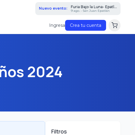
Furia Bajo la Luna- Epatl...
Nuevo evento:
9 ago. • San Juan Epatlán
Ingresa
Crea tu cuenta
años 2024
Filtros