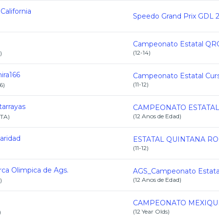
California
(
12-14
)
)
ira166
(
11-12
)
6
)
arrayas
(
12 Anos de Edad
)
TA
)
daridad
(
11-12
)
rca Olimpica de Ags.
(
12 Anos de Edad
)
)
(
12 Year Olds
)
)