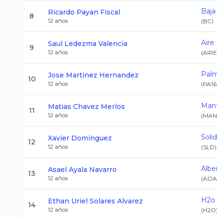
Baja 
Ricardo
Payan Fiscal
8
12
años
(
BC
)
Aire
Saul
Ledezma Valencia
9
12
años
(
AIRE
Palm
Jose
Martinez Hernandez
10
12
años
(
PA16
Mant
Matias
Chavez Merlos
11
12
años
(
MAN
Soli
Xavier
Dominguez
12
12
años
(
SLD
)
Albe
Asael
Ayala Navarro
13
12
años
(
AOA
H2o
Ethan Uriel
Solares Alvarez
14
12
años
(
H2O