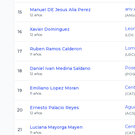
anv 
Manuel DE Jesus
Alia Perez
15
12
años
(
ANV
Leon
Xavier
Dominguez
16
12
años
(
LDI
)
Loma
Ruben
Ramos Calderon
17
11
años
(
LRC
)
Pose
Daniel Ivan
Medina Saldano
18
12
años
(
POS
Centr
Emiliano
Lopez Moran
19
11
años
(
CAT
)
Agua
Ernesto
Palacio Reyes
20
12
años
(
AGS
Centr
Luciana
Mayorga Mayen
21
11
años
(
CAT
)