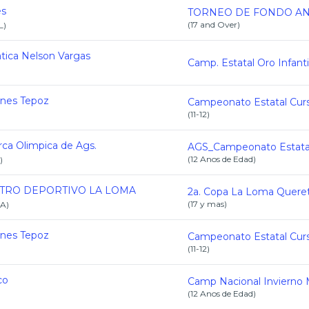
es
(
17 and Over
)
L
)
tica Nelson Vargas
)
ines Tepoz
(
11-12
)
rca Olimpica de Ags.
(
12 Anos de Edad
)
)
TRO DEPORTIVO LA LOMA
(
17 y mas
)
A
)
ines Tepoz
(
11-12
)
co
(
12 Anos de Edad
)