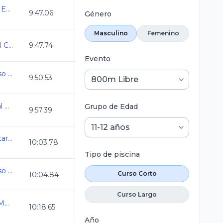
TORNEO DE FONDO ANENL CURSO CORTO 2024
9:47.06
Género
Masculino
Femenino
Camp. Estatal Oro Infantil C.C. 2024-2025
9:47.74
Evento
Campeonato Estatal Curso Corto Morelos 24
9:50.53
AGS_Campeonato Estatal de Natacion CC2024
Grupo de Edad
9:57.39
2a. Copa La Loma Queretaro 2024
10:03.78
Tipo de piscina
Campeonato Estatal Curso Corto Morelos 24
Curso Corto
10:04.84
Curso Largo
Camp Nacional Invierno Morelia CC2024
10:18.65
Año