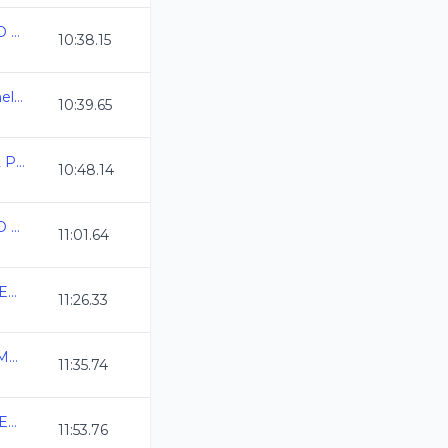
Campeonato Estatal QRO CC 2024
10:38.15
X Copa ROCKETS Cozumel 2024
10:39.65
CAMPEONATO ESTATAL POTOSINO C.C. 2024
10:48.14
Campeonato Estatal QRO CC 2024
11:01.64
CAMPEONATO MEXIQUENSE CC 2024
11:26.33
Camp Nacional Invierno Morelia CC2024
11:35.74
CAMPEONATO MEXIQUENSE CC 2024
11:53.76