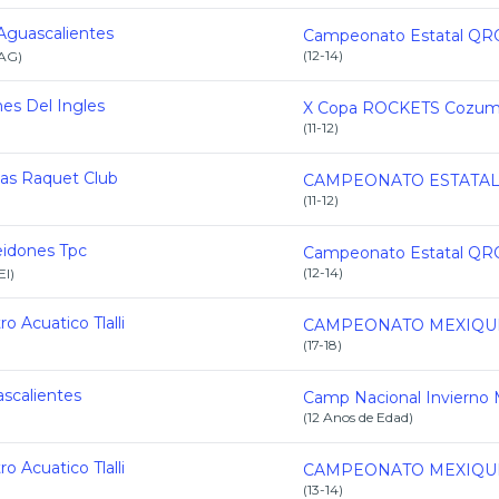
Aguascalientes
(
12-14
)
AG
)
es Del Ingles
(
11-12
)
s Raquet Club
(
11-12
)
idones Tpc
(
12-14
)
EI
)
o Acuatico Tlalli
(
17-18
)
scalientes
(
12 Anos de Edad
)
)
o Acuatico Tlalli
(
13-14
)