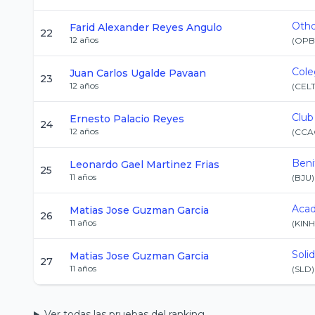
Otho
Farid Alexander
Reyes Angulo
22
12
años
(
OPB
Cole
Juan Carlos
Ugalde Pavaan
23
12
años
(
CEL
Club
Ernesto
Palacio Reyes
24
12
años
(
CCA
Beni
Leonardo Gael
Martinez Frias
25
11
años
(
BJU
)
Acad
Matias Jose
Guzman Garcia
26
11
años
(
KIN
Soli
Matias Jose
Guzman Garcia
27
11
años
(
SLD
)
Ver todas las pruebas del ranking