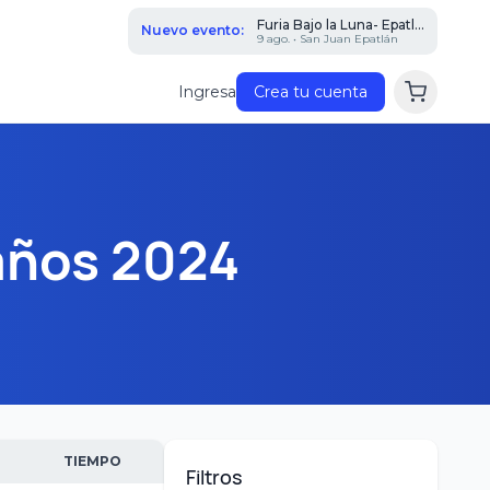
Furia Bajo la Luna- Epatl...
Nuevo evento:
9 ago. • San Juan Epatlán
Ingresa
Crea tu cuenta
años 2024
TIEMPO
Filtros