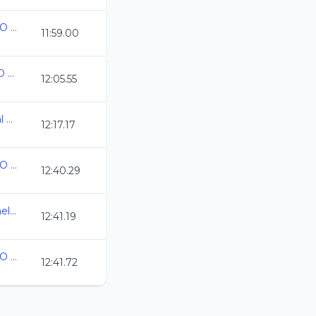
ESTATAL QUINTANA ROO CC 2024
11:59.00
Campeonato Estatal QRO CC 2024
12:05.55
AGS_Campeonato Estatal de Natacion CC2024
12:17.17
ESTATAL QUINTANA ROO CC 2024
12:40.29
X Copa ROCKETS Cozumel 2024
12:41.19
ESTATAL QUINTANA ROO CC 2024
12:41.72