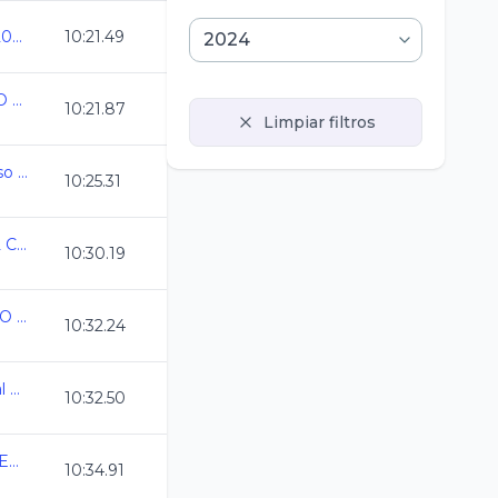
Speedo Grand Prix GDL 2024
10:21.49
Campeonato Estatal QRO CC 2024
10:21.87
Limpiar filtros
Campeonato Estatal Curso Corto Morelos 24
10:25.31
CAMPEONATO ESTATAL CC 2024 MICH
10:30.19
ESTATAL QUINTANA ROO CC 2024
10:32.24
AGS_Campeonato Estatal de Natacion CC2024
10:32.50
CAMPEONATO MEXIQUENSE CC 2024
10:34.91