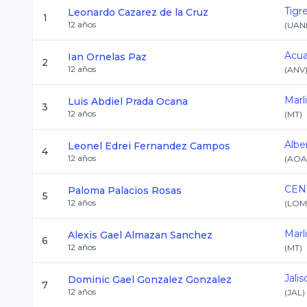
Tigr
Leonardo
Cazarez de la Cruz
1
12
años
(
UAN
Acua
Ian
Ornelas Paz
2
12
años
(
ANV
Marl
Luis Abdiel
Prada Ocana
3
12
años
(
MT
)
Albe
Leonel Edrei
Fernandez Campos
4
12
años
(
AOA
CEN
Paloma
Palacios Rosas
5
12
años
(
LOM
Marl
Alexis Gael
Almazan Sanchez
6
12
años
(
MT
)
Jalis
Dominic Gael
Gonzalez Gonzalez
7
12
años
(
JAL
)