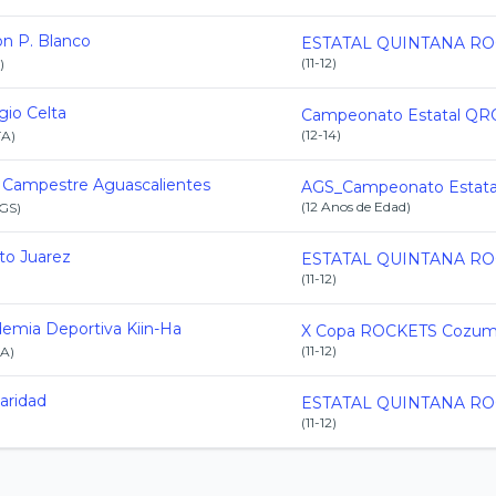
n P. Blanco
(
11-12
)
)
gio Celta
(
12-14
)
TA
)
 Campestre Aguascalientes
(
12 Anos de Edad
)
GS
)
to Juarez
(
11-12
)
emia Deportiva Kiin-Ha
(
11-12
)
HA
)
daridad
(
11-12
)