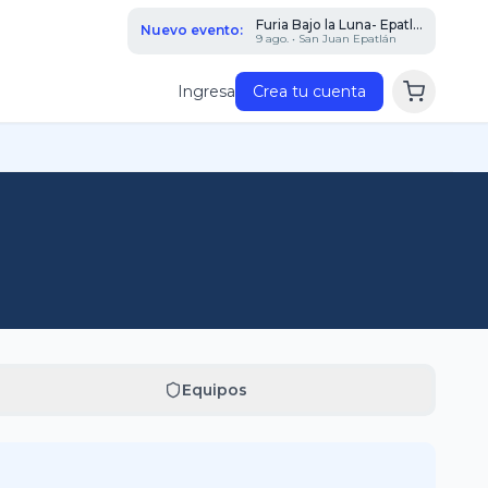
Furia Bajo la Luna- Epatl...
Nuevo evento:
9 ago. • San Juan Epatlán
Ingresa
Crea tu cuenta
Equipos