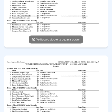
Pellizca o doble tap para zoom