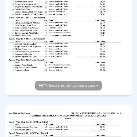
Pellizca o doble tap para zoom