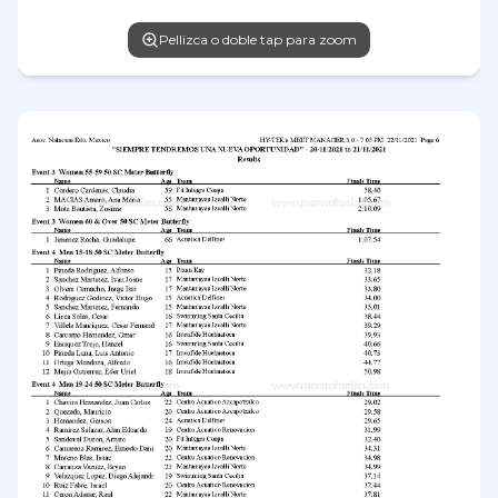
Pellizca o doble tap para zoom